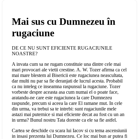
Mai sus cu Dumnezeu în
rugaciune
DE CE NU SUNT EFICIENTE RUGACIUNILE
NOASTRE?
A invata cum sa ne rugam constituie una dintre cele mai
mari provocari ale vietii crestine. A. W. Tozer afirma ca cel
mai mare blestem al Bisericii este rugaciunea neascultata,
dar multi nu par sa fie deranjati de lucrul acesta. Probabil
ca nu inteleg ce inseamna raspunsul la rugaciune. Tozer
vorbeste despre aceasta asa cum numai el o poate face,
aratandu-ne care este rugaciunea la care Dumnezeu
raspunde, precum si aceea la care El ramane mut. In cele
din urma, va trebui sa te intrebi: sunt rugaciunile mele
astazi mai puternice si mai eficiente decat au fost cu un an
in urma? Bunul nostru Tata doreste ca ele sa fie astfel.
Cartea se deschide cu scara lui Iacov si cu tema ascensiunii
in insasi prezenta lui Dumnezeu. Ce loc mai bun ar putea fi