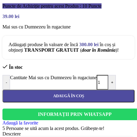
Puncte de Achiziție pentru acest Produs : 10 Puncte
39.00
lei
Mai sus cu Dumnezeu în rugaciune
Adăugați produse în valoare de încă
300.00
lei
în coș și
obțineți
TRANSPORT GRATUIT
(
doar în România
)!
În stoc
Cantitate Mai sus cu Dumnezeu în rugaciune
-
+
ADAUGĂ ÎN COȘ
INFORMAȚII PRIN WHATSAPP
Adaugă la favorite
5
Persoane se uită acum la acest produs. Grăbește-te!
Descriere