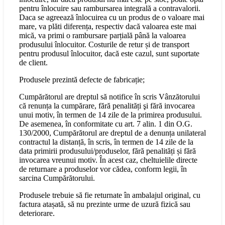
pentru înlocuire sau rambursarea integrală a contravalorii.
Daca se agreează înlocuirea cu un produs de o valoare mai
mare, va plăti diferența, respectiv dacă valoarea este mai
mică, va primi o rambursare parțială până la valoarea
produsului înlocuitor. Costurile de retur și de transport
pentru produsul înlocuitor, dacă este cazul, sunt suportate
de client.
Produsele prezintă defecte de fabricație;
Cumpărătorul are dreptul să notifice în scris Vânzătorului
că renunța la cumpărare, fără penalități şi fără invocarea
unui motiv, în termen de 14 zile de la primirea produsului.
De asemenea, în conformitate cu art. 7 alin. 1 din O.G.
130/2000, Cumpărătorul are dreptul de a denunța unilateral
contractul la distanță, în scris, în termen de 14 zile de la
data primirii produsului/produselor, fără penalități și fără
invocarea vreunui motiv. În acest caz, cheltuielile directe
de returnare a produselor vor cădea, conform legii, în
sarcina Cumpărătorului.
Produsele trebuie să fie returnate în ambalajul original, cu
factura atașată, să nu prezinte urme de uzură fizică sau
deteriorare.