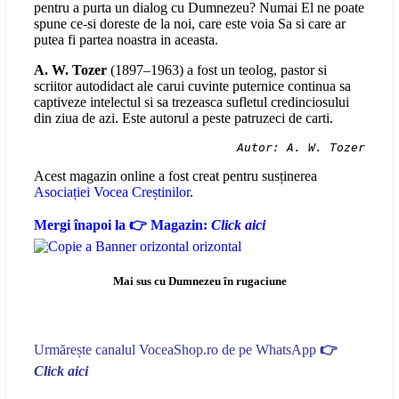
pentru a purta un dialog cu Dumnezeu? Numai El ne poate
spune ce-si doreste de la noi, care este voia Sa si care ar
putea fi partea noastra in aceasta.
A. W. Tozer
(1897–1963) a fost un teolog, pastor si
scriitor autodidact ale carui cuvinte puternice continua sa
captiveze intelectul si sa trezeasca sufletul credinciosului
din ziua de azi. Este autorul a peste patruzeci de carti.
Autor: A. W. Tozer
Acest magazin online a fost creat pentru susținerea
Asociației Vocea Creștinilor
.
Mergi înapoi la 👉 Magazin:
Click aici
Mai sus cu Dumnezeu în rugaciune
Urmărește canalul VoceaShop.ro de pe WhatsApp
👉
Click aici