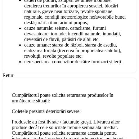
căderi de poduri, astupări de tunele montane,
deraierea trenurilor în apropierea șoselei, blocări
naturale, greve neautorizate, revolte spontane
regionale, condiții meteorologice nefavorabile bunei
desfășurări a itinerariului propus;
cauze naturale: seisme, cataclisme, furtuni
devastatoare, tornade, incendii naturale, inundații,
deversări de fluvii, părăsiri de albii etc;
cauze umane: starea de război, starea de asediu,
etatizarea forțată (trecerea în proprietatea statului),
revoluții, revolte populare etc;
nerespectarea comenzilor de către furnizori și terți.
Retur
Cumpărătorul poate solicita returnarea produselor în
următoarele situații:
Coletele prezintă deteriorări severe;
Produsele au fost livrate / facturate greșit. Livrarea altor
produse decât cele solicitate trebuie semnalată imediat.
Cumpărătorul poate solicita returnarea acestuia pentru
înlocuire, iar dacă produsul nu mai este pe stoc, poate opta