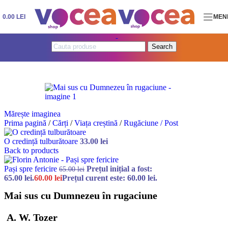
Skip to navigation
Skip to main content
0.00
LEI
MEN
Search
Mărește imaginea
Prima pagină
/
Cărți
/
Viața creștină
/
Rugăciune / Post
O credință tulburătoare
33.00
lei
Back to products
Pași spre fericire
Prețul inițial a fost:
65.00
lei
65.00 lei.
60.00
lei
Prețul curent este: 60.00 lei.
Mai sus cu Dumnezeu în rugaciune
A. W. Tozer