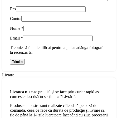
Pro
Contra
Nume
*
Email
*
Trebuie să fii autentificat pentru a putea adăuga fotografii
la recenzia ta.
Livrare
Livrarea
nu
este gratuită și se face prin curier rapid așa
cum este descrisă în secțiunea "Livrări".
Produsele noastre sunt realizate câteodată pe bază de
comandă, ceea ce face ca durata de producție și livrare să
fie de până la 14 zile lucrătoare începând cu ziua procesării