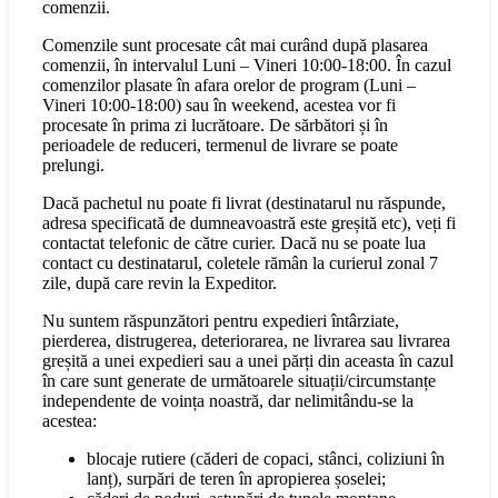
comenzii.
Comenzile sunt procesate cât mai curând după plasarea
comenzii, în intervalul Luni – Vineri 10:00-18:00. În cazul
comenzilor plasate în afara orelor de program (Luni –
Vineri 10:00-18:00) sau în weekend, acestea vor fi
procesate în prima zi lucrătoare. De sărbători și în
perioadele de reduceri, termenul de livrare se poate
prelungi.
Dacă pachetul nu poate fi livrat (destinatarul nu răspunde,
adresa specificată de dumneavoastră este greșită etc), veți fi
contactat telefonic de către curier. Dacă nu se poate lua
contact cu destinatarul, coletele rămân la curierul zonal 7
zile, după care revin la Expeditor.
Nu suntem răspunzători pentru expedieri întârziate,
pierderea, distrugerea, deteriorarea, ne livrarea sau livrarea
greșită a unei expedieri sau a unei părți din aceasta în cazul
în care sunt generate de următoarele situații/circumstanțe
independente de voința noastră, dar nelimitându-se la
acestea:
blocaje rutiere (căderi de copaci, stânci, coliziuni în
lanț), surpări de teren în apropierea șoselei;