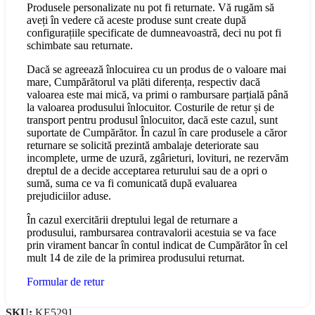
Produsele personalizate nu pot fi returnate. Vă rugăm să
aveți în vedere că aceste produse sunt create după
configurațiile specificate de dumneavoastră, deci nu pot fi
schimbate sau returnate.
Dacă se agreează înlocuirea cu un produs de o valoare mai
mare, Cumpărătorul va plăti diferența, respectiv dacă
valoarea este mai mică, va primi o rambursare parțială până
la valoarea produsului înlocuitor. Costurile de retur și de
transport pentru produsul înlocuitor, dacă este cazul, sunt
suportate de Cumpărător. În cazul în care produsele a căror
returnare se solicită prezintă ambalaje deteriorate sau
incomplete, urme de uzură, zgârieturi, lovituri, ne rezervăm
dreptul de a decide acceptarea returului sau de a opri o
sumă, suma ce va fi comunicată după evaluarea
prejudiciilor aduse.
În cazul exercitării dreptului legal de returnare a
produsului, rambursarea contravalorii acestuia se va face
prin virament bancar în contul indicat de Cumpărător în cel
mult 14 de zile de la primirea produsului returnat.
Formular de retur
SKU:
KE5291