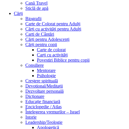
Cană Travel
Sticlă de apă
Cărți
Biografii
Carte de Colorat pentru Adulți
Cărți cu activități pentru Adulți
Carti de Cântări
Cărți pentru Adolescenți
Cărți pentru copii
Carte de colorat
Carți cu activități
Povestiri Biblice pentru copii
Consiliere
Mentorare
Psihologie
Creștere spirituală
Devotional/Meditații
Dezvoltare personală
Dicționare
Educație financiară
Enciclopedie / Atlas
Întelegerea vremurilor – Israel
Istorie
Leadership/Teologie
Apologetică