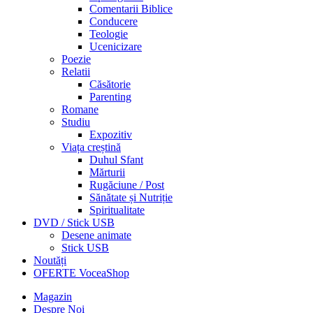
Comentarii Biblice
Conducere
Teologie
Ucenicizare
Poezie
Relatii
Căsătorie
Parenting
Romane
Studiu
Expozitiv
Viața creștină
Duhul Sfant
Mărturii
Rugăciune / Post
Sănătate și Nutriție
Spiritualitate
DVD / Stick USB
Desene animate
Stick USB
Noutăți
OFERTE VoceaShop
Magazin
Despre Noi