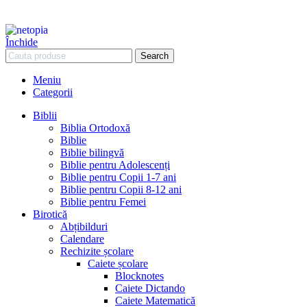
Închide
Search
Meniu
Categorii
Biblii
Biblia Ortodoxă
Biblie
Biblie bilingvă
Biblie pentru Adolescenți
Biblie pentru Copii 1-7 ani
Biblie pentru Copii 8-12 ani
Biblie pentru Femei
Birotică
Abțibilduri
Calendare
Rechizite școlare
Caiete școlare
Blocknotes
Caiete Dictando
Caiete Matematică