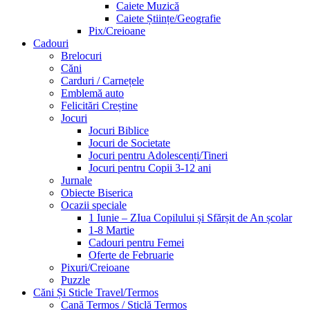
Caiete Muzică
Caiete Științe/Geografie
Pix/Creioane
Cadouri
Brelocuri
Căni
Carduri / Carnețele
Emblemă auto
Felicitări Creștine
Jocuri
Jocuri Biblice
Jocuri de Societate
Jocuri pentru Adolescenți/Tineri
Jocuri pentru Copii 3-12 ani
Jurnale
Obiecte Biserica
Ocazii speciale
1 Iunie – ZIua Copilului și Sfărșit de An școlar
1-8 Martie
Cadouri pentru Femei
Oferte de Februarie
Pixuri/Creioane
Puzzle
Căni Și Sticle Travel/Termos
Cană Termos / Sticlă Termos