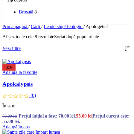
Tip Copertă
Broșată
8
Prima pagină
/
Cărți
/
Leadership/Teologie
/
Apologetică
Afișez toate cele 8 rezultate
Sortat după popularitate
Vezi filtre
-21%
Adaugă la favorite
Apokalypsis
(0)
În stoc
Prețul inițial a fost: 70.00 lei.
55.00
lei
Prețul curent este:
70.00
lei
55.00 lei.
Adaugă în coș