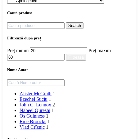
Caută produse
Search
Filtrează după preț
Preț minim
Preț maxim
Filtrează
Nume Autor
Alister McGrath
1
Ezechel Suciu
1
John C. Lennox
2
Nabeel Qureshi
1
Os Guinness
1
Rice Broocks
1
Vlad Crîznic
1