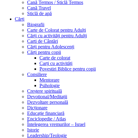
Cană Termos / Sticlă Termos
Cană Travel
Sticlă de apă
Cărți
Biografii
Carte de Colorat pentru Adulți
Cărți cu activități pentru Adulți
Carti de Cântări
Cărți pentru Adolescenți
Cărți pentru copii
Carte de colorat
Carți cu activități
Povestiri Biblice pentru copii
Consiliere
Mentorare
Psihologie
Creștere spirituală
Devotional/Meditații
Dezvoltare personală
Dicționare
Educație financiară
Enciclopedie / Atlas
Întelegerea vremurilor – Israel
Istorie
Leadership/Teologie