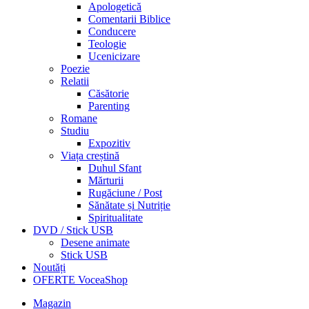
Apologetică
Comentarii Biblice
Conducere
Teologie
Ucenicizare
Poezie
Relatii
Căsătorie
Parenting
Romane
Studiu
Expozitiv
Viața creștină
Duhul Sfant
Mărturii
Rugăciune / Post
Sănătate și Nutriție
Spiritualitate
DVD / Stick USB
Desene animate
Stick USB
Noutăți
OFERTE VoceaShop
Magazin