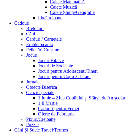
Caiete Matematică
Caiete Muzică
Caiete Științe/Geografie
Pix/Creioane
Cadouri
Brelocuri
Căni
Carduri / Carnețele
Emblemă auto
Felicitări Creștine
Jocuri
Jocuri Biblice
Jocuri de Societate
Jocuri pentru Adolescenți/Tineri
Jocuri pentru Copii 3-12 ani
Jurnale
Obiecte Biserica
Ocazii speciale
1 Iunie – ZIua Copilului și Sfărșit de An școlar
1-8 Martie
Cadouri pentru Femei
Oferte de Februarie
Pixuri/Creioane
Puzzle
Căni Și Sticle Travel/Termos