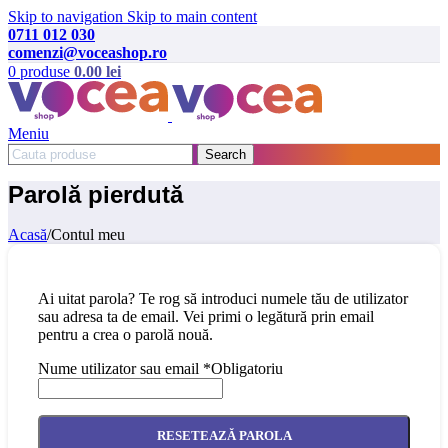
Skip to navigation
Skip to main content
0711 012 030
comenzi@voceashop.ro
0
produse
0.00
lei
Meniu
Search
Parolă pierdută
Acasă
/
Contul meu
Ai uitat parola? Te rog să introduci numele tău de utilizator
sau adresa ta de email. Vei primi o legătură prin email
pentru a crea o parolă nouă.
Nume utilizator sau email
*
Obligatoriu
RESETEAZĂ PAROLA