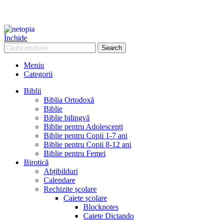
Închide
Search
Meniu
Categorii
Biblii
Biblia Ortodoxă
Biblie
Biblie bilingvă
Biblie pentru Adolescenți
Biblie pentru Copii 1-7 ani
Biblie pentru Copii 8-12 ani
Biblie pentru Femei
Birotică
Abțibilduri
Calendare
Rechizite școlare
Caiete școlare
Blocknotes
Caiete Dictando