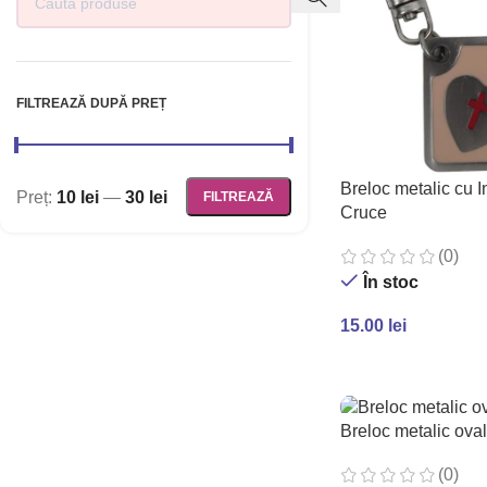
FILTREAZĂ DUPĂ PREȚ
Breloc metalic cu I
Preț:
10 lei
—
30 lei
FILTREAZĂ
Cruce
(0)
În stoc
15.00
lei
ADAUGĂ ÎN COȘ
Breloc metalic ova
(0)