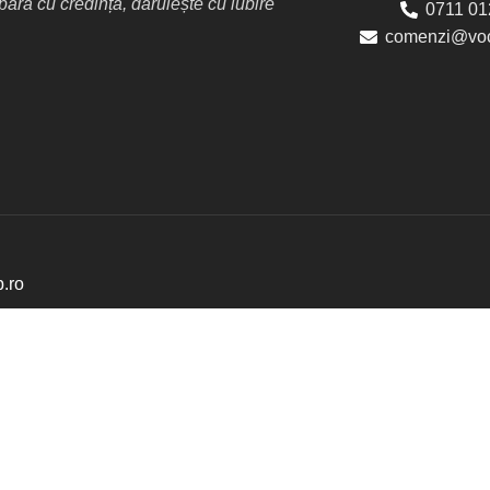
ră cu credință, dăruiește cu iubire
0711 01
comenzi@voc
p.ro