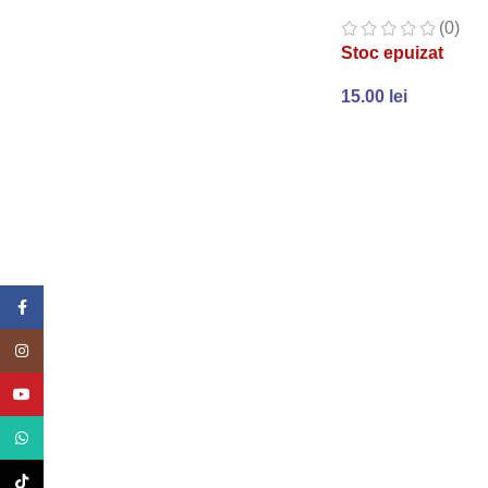
(0)
Stoc epuizat
15.00
lei
CITEȘTE MAI MULT
Facebook
Instagram
YouTube
WhatsApp
TikTok