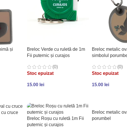
nimă și
Breloc Verde cu ruletă de 1m
Breloc metalic ov
Fii puternic și curajos
simbolul porumbe
(0)
(0)
Stoc epuizat
Stoc epuizat
15.00
lei
15.00
lei
CITEȘTE MAI MULT
CITEȘTE MAI MU
Breloc metalic ov
l cu cruce
Breloc Roșu cu ruletă 1m Fii
porumbel
puternic și curajos