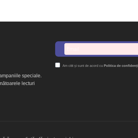
Am citit și sunt de acord cu
Politica de confidenț
 campaniile speciale.
mătoarele lecturi