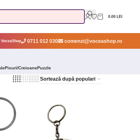
0.00
LEI
0711 012 030
comenzi@voceashop.ro
 VoceaShop
ale
Pixuri/Creioane
Puzzle