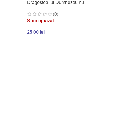
Dragostea lui Dumnezeu nu
poate fi masurată!
(0)
Stoc epuizat
25.00
lei
CITEȘTE MAI MULT