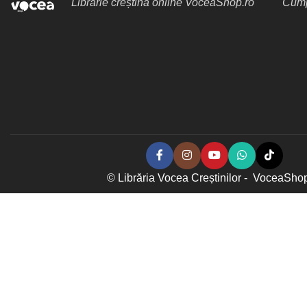
Librărie creștină online VoceaShop.ro
Cumpă
© Librăria Vocea Creștinilor - VoceaSho