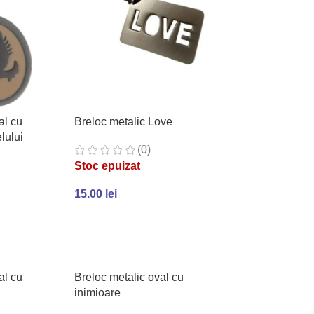
Breloc metalic Love
al cu
lului
(0)
Stoc epuizat
15.00
lei
CITEȘTE MAI MULT
LT
al cu
Breloc metalic oval cu
inimioare