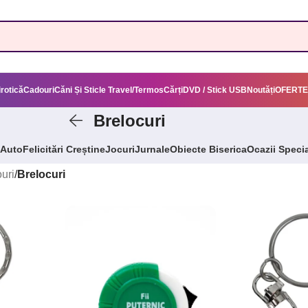
irotică
Cadouri
Căni Și Sticle Travel/Termos
Cărți
DVD / Stick USB
Noutăți
OFERTE
Brelocuri
 Auto
Felicitări Creștine
Jocuri
Jurnale
Obiecte Biserica
Ocazii Speci
uri
/
Brelocuri