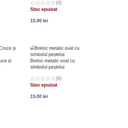
(0)
Stoc epuizat
15.00
lei
LT
CITEȘTE MAI MULT
uce și
Breloc metalic oval cu
simbolul peștelui
(0)
Stoc epuizat
15.00
lei
LT
CITEȘTE MAI MULT