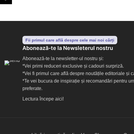
Fii primul care află despre cele mai noi cărți
Abonează-te la Newsleterul nostru
Abonează-te la newsletter-ul nostru și:
*Vei primi reduceri exclusive și cadouri surpriză.
*Vei fi primul care află despre noutățile editoriale și
*Te vei bucura de inspirație și recomandări pentru ur
preferate.
Lectura începe aici!