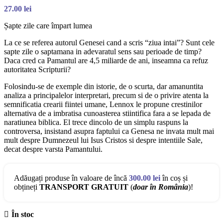
27.00
lei
Șapte zile care împart lumea
La ce se referea autorul Genesei cand a scris “ziua intai”? Sunt cele
sapte zile o saptamana in adevaratul sens sau perioade de timp?
Daca cred ca Pamantul are 4,5 miliarde de ani, inseamna ca refuz
autoritatea Scripturii?
Folosindu-se de exemple din istorie, de o scurta, dar amanuntita
analiza a principalelor interpretari, precum si de o privire atenta la
semnificatia crearii fiintei umane, Lennox le propune crestinilor
alternativa de a imbratisa cunoasterea stiintifica fara a se lepada de
naratiunea biblica. El trece dincolo de un simplu raspuns la
controversa, insistand asupra faptului ca Genesa ne invata mult mai
mult despre Dumnezeul lui Isus Cristos si despre intentiile Sale,
decat despre varsta Pamantului.
Adăugați produse în valoare de încă
300.00
lei
în coș și
obțineți
TRANSPORT GRATUIT
(
doar în România
)!
În stoc