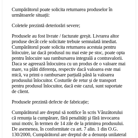
Cumpărătorul poate solicita returnarea produselor în
următoarele situații:
Coletele prezintă deteriorări severe;
Produsele au fost livrate / facturate greșit. Livrarea altor
produse decât cele solicitate trebuie semnalată imediat.
Cumpărătorul poate solicita returnarea acestuia pentru
înlocuire, iar dacă produsul nu mai este pe stoc, poate opta
pentru înlocuire sau rambursarea integrală a contravalorii.
Daca se agreează înlocuirea cu un produs de o valoare mai
mare, va plăti diferența, respectiv dacă valoarea este mai
mică, va primi o rambursare parțială până la valoarea
produsului înlocuitor. Costurile de retur și de transport
pentru produsul înlocuitor, dacă este cazul, sunt suportate
de client.
Produsele prezintă defecte de fabricație;
Cumpărătorul are dreptul să notifice în scris Vânzătorului
că renunța la cumpărare, fără penalități şi fără invocarea
unui motiv, în termen de 14 zile de la primirea produsului.
De asemenea, în conformitate cu art. 7 alin. 1 din O.G.
130/2000, Cumpărătorul are dreptul de a denunța unilateral