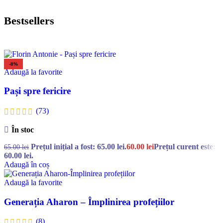
Bestsellers
-8%
Adaugă la favorite
Pași spre fericire
(73)
În stoc
Prețul inițial a fost: 65.00 lei.
60.00
lei
Prețul curent este:
65.00
lei
60.00 lei.
Adaugă în coș
Adaugă la favorite
Generația Aharon – Împlinirea profețiilor
(8)