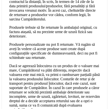
contractul la distanță, în scris, în termen de 14 zile de la
data primirii produsului/produselor, fără penalități și fără
invocarea vreunui motiv. În acest caz, cheltuielile directe
de returnare a produselor vor cădea, conform legii, în
sarcina Cumpărătorului.
Produsele trebuie să fie returnate în ambalajul original, cu
factura atașată, să nu prezinte urme de uzură fizică sau
deteriorare.
Produsele personalizate nu pot fi returnate. Vă rugăm să
aveți în vedere că aceste produse sunt create după
configurațiile specificate de dumneavoastră, deci nu pot fi
schimbate sau returnate.
Dacă se agreează înlocuirea cu un produs de o valoare mai
mare, Cumpărătorul va plăti diferența, respectiv dacă
valoarea este mai mică, va primi o rambursare parțială până
la valoarea produsului înlocuitor. Costurile de retur și de
transport pentru produsul înlocuitor, dacă este cazul, sunt
suportate de Cumpărător. În cazul în care produsele a căror
returnare se solicită prezintă ambalaje deteriorate sau
incomplete, urme de uzură, zgârieturi, lovituri, ne rezervăm
dreptul de a decide acceptarea returului sau de a opri o
sumă, suma ce va fi comunicată după evaluarea