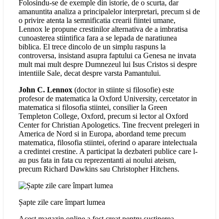
Folosindu-se de exemple din istorie, de o scurta, dar
amanuntita analiza a principalelor interpretari, precum si de
o privire atenta la semnificatia crearii fiintei umane,
Lennox le propune crestinilor alternativa de a imbratisa
cunoasterea stiintifica fara a se lepada de naratiunea
biblica. El trece dincolo de un simplu raspuns la
controversa, insistand asupra faptului ca Genesa ne invata
mult mai mult despre Dumnezeul lui Isus Cristos si despre
intentiile Sale, decat despre varsta Pamantului.
John C. Lennox
(doctor in stiinte si filosofie) este
profesor de matematica la Oxford University, cercetator in
matematica si filosofia stiintei, consilier la Green
Templeton College, Oxford, precum si lector al Oxford
Center for Christian Apologetics. Tine frecvent prelegeri in
America de Nord si in Europa, abordand teme precum
matematica, filosofia stiintei, oferind o aparare intelectuala
a credintei crestine. A participat la dezbateri publice care l-
au pus fata in fata cu reprezentanti ai noului ateism,
precum Richard Dawkins sau Christopher Hitchens.
Șapte zile care împart lumea
Acest magazin online a fost creat pentru susținerea