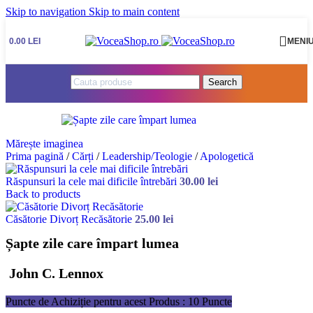
Skip to navigation
Skip to main content
0.00
LEI
MENI
Search
Mărește imaginea
Prima pagină
/
Cărți
/
Leadership/Teologie
/
Apologetică
Răspunsuri la cele mai dificile întrebări
30.00
lei
Back to products
Căsătorie Divorț Recăsătorie
25.00
lei
Șapte zile care împart lumea
John C. Lennox
Puncte de Achiziție pentru acest Produs : 10 Puncte