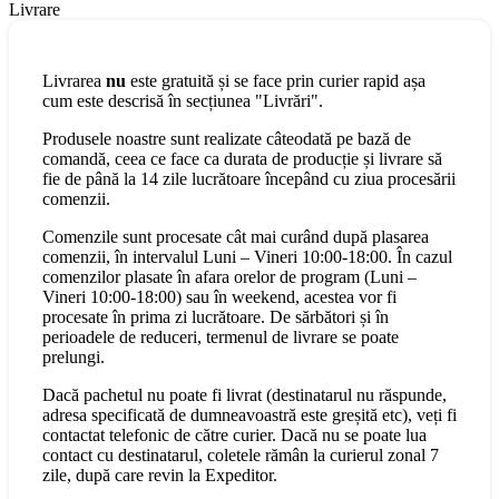
Livrare
Livrarea
nu
este gratuită și se face prin curier rapid așa
cum este descrisă în secțiunea "Livrări".
Produsele noastre sunt realizate câteodată pe bază de
comandă, ceea ce face ca durata de producție și livrare să
fie de până la 14 zile lucrătoare începând cu ziua procesării
comenzii.
Comenzile sunt procesate cât mai curând după plasarea
comenzii, în intervalul Luni – Vineri 10:00-18:00. În cazul
comenzilor plasate în afara orelor de program (Luni –
Vineri 10:00-18:00) sau în weekend, acestea vor fi
procesate în prima zi lucrătoare. De sărbători și în
perioadele de reduceri, termenul de livrare se poate
prelungi.
Dacă pachetul nu poate fi livrat (destinatarul nu răspunde,
adresa specificată de dumneavoastră este greșită etc), veți fi
contactat telefonic de către curier. Dacă nu se poate lua
contact cu destinatarul, coletele rămân la curierul zonal 7
zile, după care revin la Expeditor.