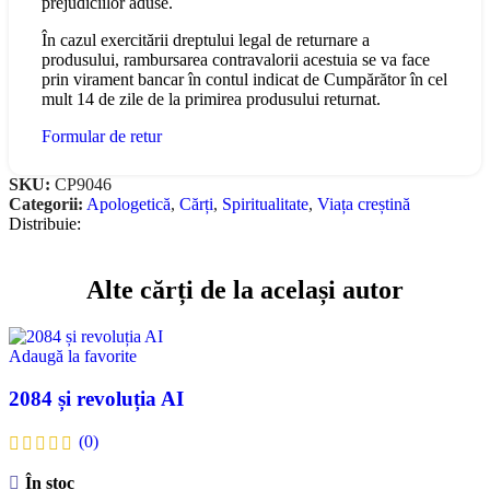
prejudiciilor aduse.
În cazul exercitării dreptului legal de returnare a
produsului, rambursarea contravalorii acestuia se va face
prin virament bancar în contul indicat de Cumpărător în cel
mult 14 de zile de la primirea produsului returnat.
Formular de retur
SKU:
CP9046
Categorii:
Apologetică
,
Cărți
,
Spiritualitate
,
Viața creștină
Distribuie:
Alte cărți de la același autor
Adaugă la favorite
2084 și revoluția AI
(0)
În stoc