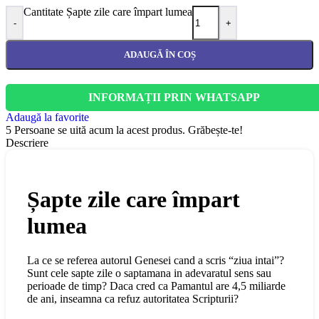
Cantitate Șapte zile care împart lumea
-
+
ADAUGĂ ÎN COȘ
INFORMAȚII PRIN WHATSAPP
Adaugă la favorite
5
Persoane se uită acum la acest produs. Grăbește-te!
Descriere
Șapte zile care împart
lumea
La ce se referea autorul Genesei cand a scris “ziua intai”?
Sunt cele sapte zile o saptamana in adevaratul sens sau
perioade de timp? Daca cred ca Pamantul are 4,5 miliarde
de ani, inseamna ca refuz autoritatea Scripturii?