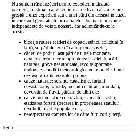
Nu suntem răspunzători pentru expedieri întârziate,
pierderea, distrugerea, deteriorarea, ne livrarea sau livrarea
greșită a unei expedieri sau a unei părți din aceasta în cazul
în care sunt generate de următoarele situații/circumstanțe
independente de voința noastră, dar nelimitându-se la
acestea:
blocaje rutiere (căderi de copaci, stânci, coliziuni în
lanț), surpări de teren în apropierea șoselei;
căderi de poduri, astupări de tunele montane,
deraierea trenurilor în apropierea șoselei, blocări
naturale, greve neautorizate, revolte spontane
regionale, condiții meteorologice nefavorabile bunei
desfășurări a itinerariului propus;
cauze naturale: seisme, cataclisme, furtuni
devastatoare, tornade, incendii naturale, inundații,
deversări de fluvii, părăsiri de albii etc;
cauze umane: starea de război, starea de asediu,
etatizarea forțată (trecerea în proprietatea statului),
revoluții, revolte populare etc;
nerespectarea comenzilor de către furnizori și terți.
Retur