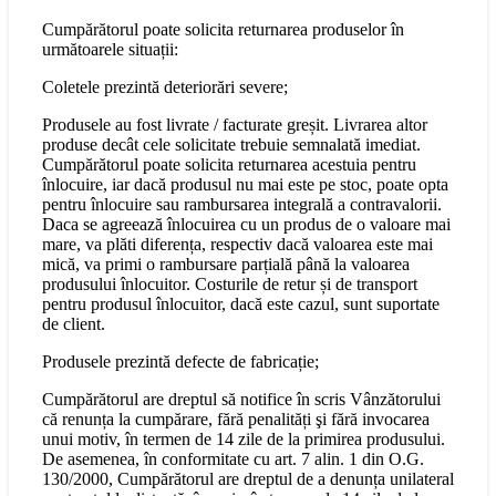
Cumpărătorul poate solicita returnarea produselor în
următoarele situații:
Coletele prezintă deteriorări severe;
Produsele au fost livrate / facturate greșit. Livrarea altor
produse decât cele solicitate trebuie semnalată imediat.
Cumpărătorul poate solicita returnarea acestuia pentru
înlocuire, iar dacă produsul nu mai este pe stoc, poate opta
pentru înlocuire sau rambursarea integrală a contravalorii.
Daca se agreează înlocuirea cu un produs de o valoare mai
mare, va plăti diferența, respectiv dacă valoarea este mai
mică, va primi o rambursare parțială până la valoarea
produsului înlocuitor. Costurile de retur și de transport
pentru produsul înlocuitor, dacă este cazul, sunt suportate
de client.
Produsele prezintă defecte de fabricație;
Cumpărătorul are dreptul să notifice în scris Vânzătorului
că renunța la cumpărare, fără penalități şi fără invocarea
unui motiv, în termen de 14 zile de la primirea produsului.
De asemenea, în conformitate cu art. 7 alin. 1 din O.G.
130/2000, Cumpărătorul are dreptul de a denunța unilateral