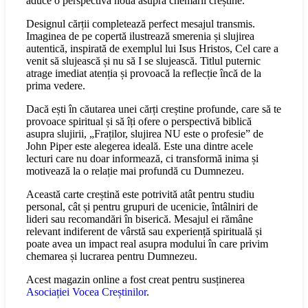
aduce o perspectivă nouă asupra chemării creștine.
Designul cărții completează perfect mesajul transmis.
Imaginea de pe copertă ilustrează smerenia și slujirea
autentică, inspirată de exemplul lui Isus Hristos, Cel care a
venit să slujească și nu să I se slujească. Titlul puternic
atrage imediat atenția și provoacă la reflecție încă de la
prima vedere.
Dacă ești în căutarea unei cărți creștine profunde, care să te
provoace spiritual și să îți ofere o perspectivă biblică
asupra slujirii, „Fraților, slujirea NU este o profesie” de
John Piper este alegerea ideală. Este una dintre acele
lecturi care nu doar informează, ci transformă inima și
motivează la o relație mai profundă cu Dumnezeu.
Această carte creștină este potrivită atât pentru studiu
personal, cât și pentru grupuri de ucenicie, întâlniri de
lideri sau recomandări în biserică. Mesajul ei rămâne
relevant indiferent de vârstă sau experiență spirituală și
poate avea un impact real asupra modului în care privim
chemarea și lucrarea pentru Dumnezeu.
Acest magazin online a fost creat pentru susținerea
Asociației Vocea Creștinilor
.