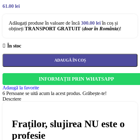
61.00
lei
Adăugați produse în valoare de încă
300.00
lei
în coș și
obțineți
TRANSPORT GRATUIT
(
doar în România
)!
În stoc
ADAUGĂ ÎN COȘ
INFORMAȚII PRIN WHATSAPP
Adaugă la favorite
6
Persoane se uită acum la acest produs. Grăbește-te!
Descriere
Fraților, slujirea NU este o
profesie