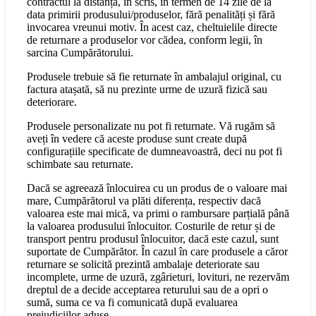
contractul la distanță, în scris, în termen de 14 zile de la
data primirii produsului/produselor, fără penalități și fără
invocarea vreunui motiv. În acest caz, cheltuielile directe
de returnare a produselor vor cădea, conform legii, în
sarcina Cumpărătorului.
Produsele trebuie să fie returnate în ambalajul original, cu
factura atașată, să nu prezinte urme de uzură fizică sau
deteriorare.
Produsele personalizate nu pot fi returnate. Vă rugăm să
aveți în vedere că aceste produse sunt create după
configurațiile specificate de dumneavoastră, deci nu pot fi
schimbate sau returnate.
Dacă se agreează înlocuirea cu un produs de o valoare mai
mare, Cumpărătorul va plăti diferența, respectiv dacă
valoarea este mai mică, va primi o rambursare parțială până
la valoarea produsului înlocuitor. Costurile de retur și de
transport pentru produsul înlocuitor, dacă este cazul, sunt
suportate de Cumpărător. În cazul în care produsele a căror
returnare se solicită prezintă ambalaje deteriorate sau
incomplete, urme de uzură, zgârieturi, lovituri, ne rezervăm
dreptul de a decide acceptarea returului sau de a opri o
sumă, suma ce va fi comunicată după evaluarea
prejudiciilor aduse.