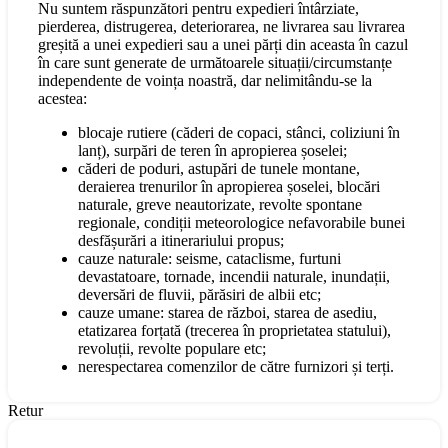
Nu suntem răspunzători pentru expedieri întârziate,
pierderea, distrugerea, deteriorarea, ne livrarea sau livrarea
greșită a unei expedieri sau a unei părți din aceasta în cazul
în care sunt generate de următoarele situații/circumstanțe
independente de voința noastră, dar nelimitându-se la
acestea:
blocaje rutiere (căderi de copaci, stânci, coliziuni în
lanț), surpări de teren în apropierea șoselei;
căderi de poduri, astupări de tunele montane,
deraierea trenurilor în apropierea șoselei, blocări
naturale, greve neautorizate, revolte spontane
regionale, condiții meteorologice nefavorabile bunei
desfășurări a itinerariului propus;
cauze naturale: seisme, cataclisme, furtuni
devastatoare, tornade, incendii naturale, inundații,
deversări de fluvii, părăsiri de albii etc;
cauze umane: starea de război, starea de asediu,
etatizarea forțată (trecerea în proprietatea statului),
revoluții, revolte populare etc;
nerespectarea comenzilor de către furnizori și terți.
Retur