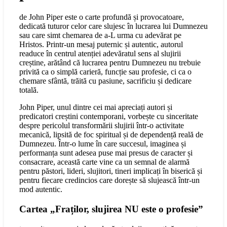
de John Piper este o carte profundă și provocatoare,
dedicată tuturor celor care slujesc în lucrarea lui Dumnezeu
sau care simt chemarea de a-L urma cu adevărat pe
Hristos. Printr-un mesaj puternic și autentic, autorul
readuce în centrul atenției adevăratul sens al slujirii
creștine, arătând că lucrarea pentru Dumnezeu nu trebuie
privită ca o simplă carieră, funcție sau profesie, ci ca o
chemare sfântă, trăită cu pasiune, sacrificiu și dedicare
totală.
John Piper, unul dintre cei mai apreciați autori și
predicatori creștini contemporani, vorbește cu sinceritate
despre pericolul transformării slujirii într-o activitate
mecanică, lipsită de foc spiritual și de dependență reală de
Dumnezeu. Într-o lume în care succesul, imaginea și
performanța sunt adesea puse mai presus de caracter și
consacrare, această carte vine ca un semnal de alarmă
pentru păstori, lideri, slujitori, tineri implicați în biserică și
pentru fiecare credincios care dorește să slujească într-un
mod autentic.
Cartea „Fraților, slujirea NU este o profesie”