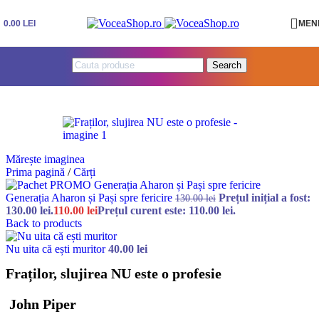
Skip to navigation
Skip to main content
0.00
LEI
MEN
Search
Mărește imaginea
Prima pagină
/
Cărți
Generația Aharon și Pași spre fericire
Prețul inițial a fost:
130.00
lei
130.00 lei.
110.00
lei
Prețul curent este: 110.00 lei.
Back to products
Nu uita că ești muritor
40.00
lei
Fraților, slujirea NU este o profesie
John Piper