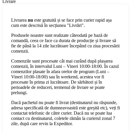
Livrare
Livrarea
nu
este gratuită și se face prin curier rapid așa
cum este descrisă în secțiunea "Livrări".
Produsele noastre sunt realizate câteodată pe bază de
comandă, ceea ce face ca durata de producție și livrare să
fie de până la 14 zile lucrătoare începând cu ziua procesării
comenzii.
Comenzile sunt procesate cât mai curând după plasarea
comenzii, în intervalul Luni – Vineri 10:00-18:00. În cazul
comenzilor plasate în afara orelor de program (Luni –
Vineri 10:00-18:00) sau în weekend, acestea vor fi
procesate în prima zi lucrătoare. De sărbători și în
perioadele de reduceri, termenul de livrare se poate
prelungi.
Dacă pachetul nu poate fi livrat (destinatarul nu răspunde,
adresa specificată de dumneavoastră este greșită etc), veți fi
contactat telefonic de către curier. Dacă nu se poate lua
contact cu destinatarul, coletele rămân la curierul zonal 7
zile, după care revin la Expeditor.