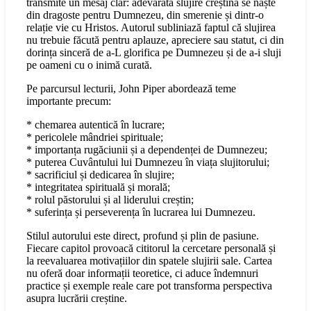
transmite un mesaj clar: adevărata slujire creștină se naște
din dragoste pentru Dumnezeu, din smerenie și dintr-o
relație vie cu Hristos. Autorul subliniază faptul că slujirea
nu trebuie făcută pentru aplauze, apreciere sau statut, ci din
dorința sinceră de a-L glorifica pe Dumnezeu și de a-i sluji
pe oameni cu o inimă curată.
Pe parcursul lecturii, John Piper abordează teme
importante precum:
* chemarea autentică în lucrare;
* pericolele mândriei spirituale;
* importanța rugăciunii și a dependenței de Dumnezeu;
* puterea Cuvântului lui Dumnezeu în viața slujitorului;
* sacrificiul și dedicarea în slujire;
* integritatea spirituală și morală;
* rolul păstorului și al liderului creștin;
* suferința și perseverența în lucrarea lui Dumnezeu.
Stilul autorului este direct, profund și plin de pasiune.
Fiecare capitol provoacă cititorul la cercetare personală și
la reevaluarea motivațiilor din spatele slujirii sale. Cartea
nu oferă doar informații teoretice, ci aduce îndemnuri
practice și exemple reale care pot transforma perspectiva
asupra lucrării creștine.