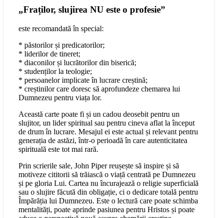
„Fraților, slujirea NU este o profesie”
este recomandată în special:
* păstorilor și predicatorilor;
* liderilor de tineret;
* diaconilor și lucrătorilor din biserică;
* studenților la teologie;
* persoanelor implicate în lucrare creștină;
* creștinilor care doresc să aprofundeze chemarea lui
Dumnezeu pentru viața lor.
Această carte poate fi și un cadou deosebit pentru un
slujitor, un lider spiritual sau pentru cineva aflat la început
de drum în lucrare. Mesajul ei este actual și relevant pentru
generația de astăzi, într-o perioadă în care autenticitatea
spirituală este tot mai rară.
Prin scrierile sale, John Piper reușește să inspire și să
motiveze cititorii să trăiască o viață centrată pe Dumnezeu
și pe gloria Lui. Cartea nu încurajează o religie superficială
sau o slujire făcută din obligație, ci o dedicare totală pentru
Împărăția lui Dumnezeu. Este o lectură care poate schimba
mentalități, poate aprinde pasiunea pentru Hristos și poate