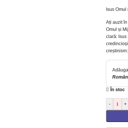
Isus Omul 
Ați auzit î
Omul și Mij
clară: Isus
credincioși
creștinism:
Adăugaț
Român
În stoc
-
+