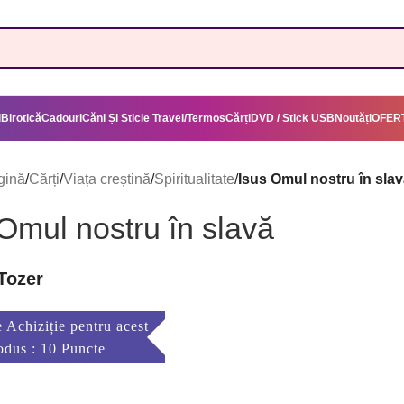
i
Birotică
Cadouri
Căni Și Sticle Travel/Termos
Cărți
DVD / Stick USB
Noutăți
OFERT
gină
/
Cărți
/
Viața creștină
/
Spiritualitate
/
Isus Omul nostru în sla
Omul nostru în slavă
Tozer
 Achiziție pentru acest
odus : 10 Puncte