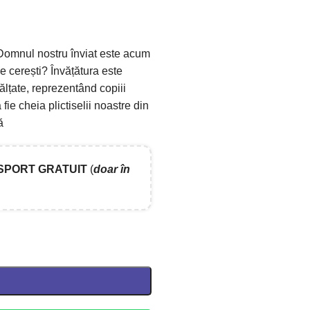
i Domnul nostru înviat este acum
le cerești? Învățătura este
înălțate, reprezentând copiii
ie cheia plictiselii noastre din
ă
SPORT GRATUIT
(
doar în