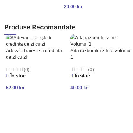
ADAUGĂ ÎN COȘ
AD
20.00
lei
ADAUGĂ ÎN COȘ
Facebook
Produse Recomandate
Instagram
YouTube
Adevar. Traieste-ti credinta
Arta razboiului zilnic Volumul
de zi cu zi
1
WhatsApp
(0)
(0)
TikTok
În stoc
În stoc
52.00
lei
40.00
lei
ADAUGĂ ÎN COȘ
ADAUGĂ ÎN COȘ