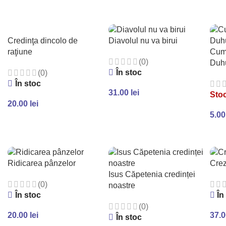
Credinţa dincolo de
Diavolul nu va birui
raţiune
Cum 
(0)
Duhu
În stoc
(0)
În stoc
31.00
lei
Stoc
20.00
lei
ADAUGĂ ÎN COȘ
5.0
ADAUGĂ ÎN COȘ
CI
Ridicarea pânzelor
Crez
Isus Căpetenia credinței
(0)
noastre
În stoc
În
(0)
20.00
lei
37.
În stoc