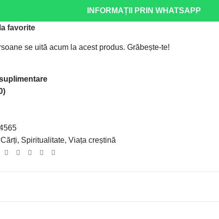
INFORMAȚII PRIN WHATSAPP
a favorite
soane se uită acum la acest produs. Grăbește-te!
 suplimentare
0)
4565
Cărți
,
Spiritualitate
,
Viața creștină
: