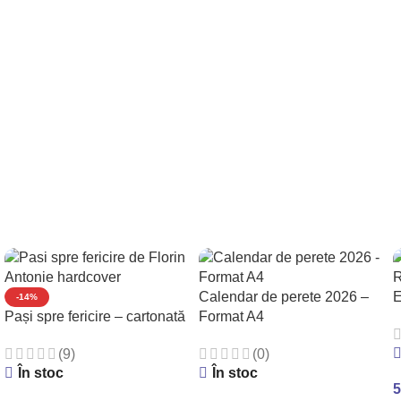
Calendar de perete 2026 –
E
-14%
Pași spre fericire – cartonată
Format A4
(9)
(0)
În stoc
În stoc
5