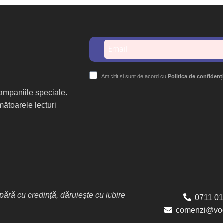
Am citit și sunt de acord cu
Politica de confidenț
 campaniile speciale.
mătoarele lecturi
ără cu credință, dăruiește cu iubire
0711 01
comenzi@voc