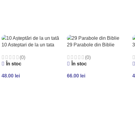
AUGĂ ÎN COȘ
ADAUGĂ ÎN COȘ
ADAUGĂ Î
10 Asteptari de la un tata
29 Parabole din Biblie
3
(0)
(0)
În stoc
În stoc
48.00
lei
66.00
lei
4
ADAUGĂ ÎN COȘ
ADAUGĂ ÎN COȘ