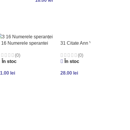
18.00
lei
N COȘ
ADAUGĂ ÎN COȘ
31 Citate Ann Voskamp
 16 Numerele sperantei
(0)
(0)
În stoc
În stoc
28.00
lei
1.00
lei
ADAUGĂ ÎN COȘ
ADAUGĂ ÎN COȘ
7 B
lor