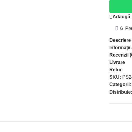
Adaugă l
6
Per
Descriere
Informații
Recenzii (
Livrare
Retur
SKU:
PS2
Categorii:
Distribuie