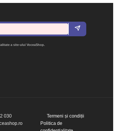
ialitate a site-ului VoceaShop.
2 030
Termeni și condiții
eashop.ro
Politica de
confidențialitate