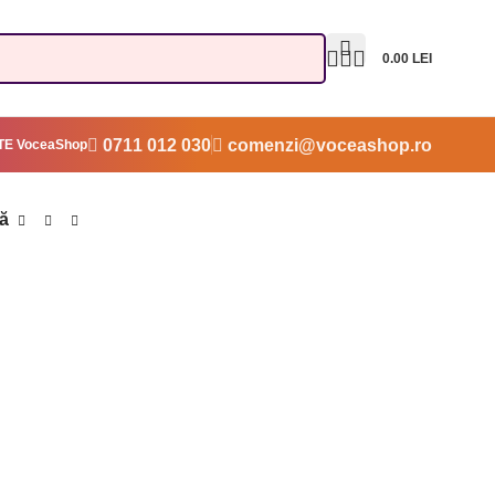
0.00
LEI
0711 012 030
comenzi@voceashop.ro
E VoceaShop
vă