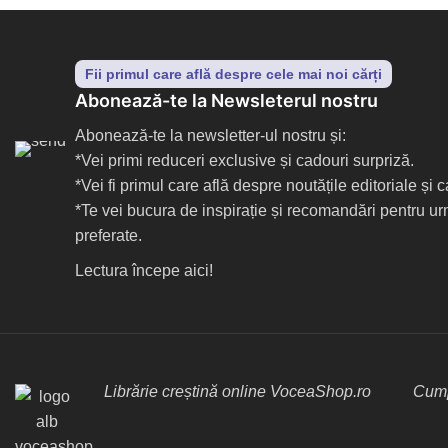
Fii primul care află despre cele mai noi cărți
Abonează-te la Newsleterul nostru
Abonează-te la newsletter-ul nostru și:
*Vei primi reduceri exclusive și cadouri surpriză.
*Vei fi primul care află despre noutățile editoriale și
*Te vei bucura de inspirație și recomandări pentru ur
preferate.
Lectura începe aici!
Librărie creștină online VoceaShop.ro
Cump