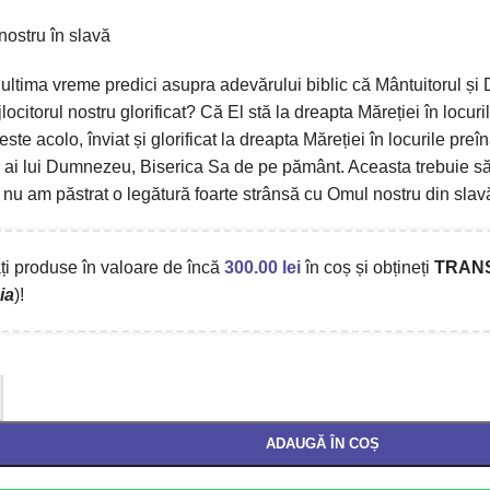
nostru în slavă
n ultima vreme predici asupra adevărului biblic că Mântuitorul ș
locitorul nostru glorificat? Că El stă la dreapta Măreției în locuri
 este acolo, înviat și glorificat la dreapta Măreției în locurile pre
 ai lui Dumnezeu, Biserica Sa de pe pământ. Aceasta trebuie să f
 nu am păstrat o legătură foarte strânsă cu Omul nostru din slav
i produse în valoare de încă
300.00
lei
în coș și obțineți
TRAN
ia
)!
ADAUGĂ ÎN COȘ