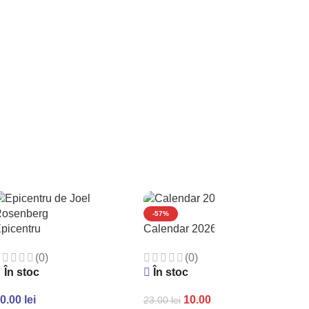
Î
49
A
-57%
picentru
Calendar 2026 de perete
(0)
(0)
În stoc
În stoc
0.00
lei
10.00
lei
23.00
lei