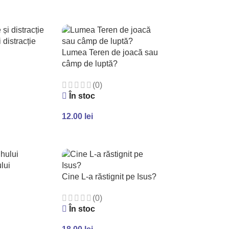
 distracție
Lumea Teren de joacă sau
câmp de luptă?
(0)
În stoc
N COȘ
12.00
lei
ADAUGĂ ÎN COȘ
lui
Cine L-a răstignit pe Isus?
(0)
În stoc