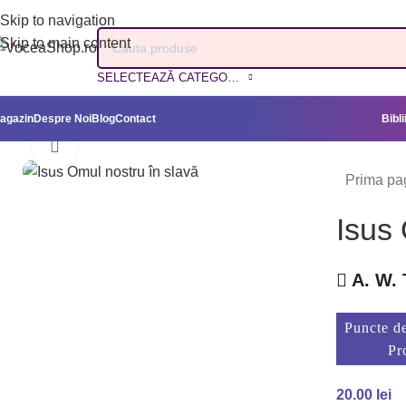
Skip to navigation
Skip to main content
SELECTEAZĂ CATEGORIA
agazin
Despre Noi
Blog
Contact
Bibli
Mărește imaginea
Prima pa
Isus 
A. W. 
Puncte de
Pr
20.00
lei