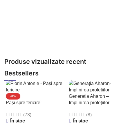
Produse vizualizate recent
Bestsellers
Generația Aharon –
-8%
Pași spre fericire
Împlinirea profețiilor
(73)
(8)
În stoc
În stoc