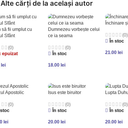
Alte cărți de la același autor
Închinare și
să fii umplut cu
Dumnezeu vorbește celui
(0)
l Sfânt
ce ia seama
În stoc
(0)
(0)
21.00
lei
 epuizat
În stoc
ADAUGĂ Î
0
lei
18.00
lei
TEȘTE MAI MULT
ADAUGĂ ÎN COȘ
ul Apostolic
Isus este biruitor
Lupta Duhu
(0)
(0)
(0)
 stoc
În stoc
În stoc
00
lei
20.00
lei
20.00
lei