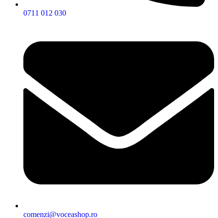
0711 012 030
comenzi@voceashop.ro