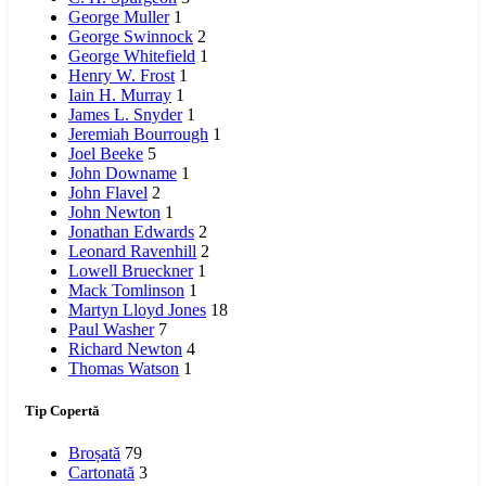
George Muller
1
George Swinnock
2
George Whitefield
1
Henry W. Frost
1
Iain H. Murray
1
James L. Snyder
1
Jeremiah Bourrough
1
Joel Beeke
5
John Downame
1
John Flavel
2
John Newton
1
Jonathan Edwards
2
Leonard Ravenhill
2
Lowell Brueckner
1
Mack Tomlinson
1
Martyn Lloyd Jones
18
Paul Washer
7
Richard Newton
4
Thomas Watson
1
Tip Copertă
Broșată
79
Cartonată
3