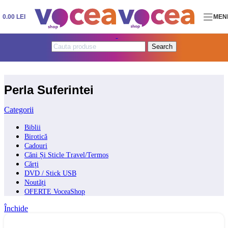
Skip to navigation
Skip to main content
0.00
LEI
MEN
Search
Perla Suferintei
Categorii
Biblii
Birotică
Cadouri
Căni Și Sticle Travel/Termos
Cărți
DVD / Stick USB
Noutăți
OFERTE VoceaShop
Închide