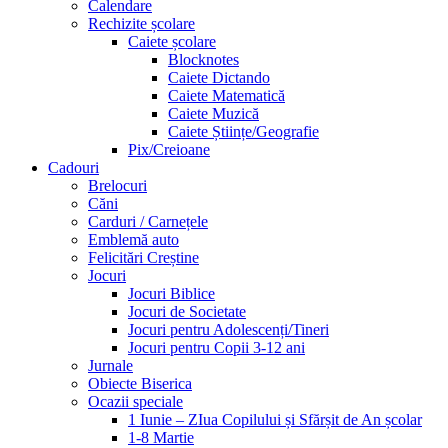
Calendare
Rechizite școlare
Caiete școlare
Blocknotes
Caiete Dictando
Caiete Matematică
Caiete Muzică
Caiete Științe/Geografie
Pix/Creioane
Cadouri
Brelocuri
Căni
Carduri / Carnețele
Emblemă auto
Felicitări Creștine
Jocuri
Jocuri Biblice
Jocuri de Societate
Jocuri pentru Adolescenți/Tineri
Jocuri pentru Copii 3-12 ani
Jurnale
Obiecte Biserica
Ocazii speciale
1 Iunie – ZIua Copilului și Sfărșit de An școlar
1-8 Martie