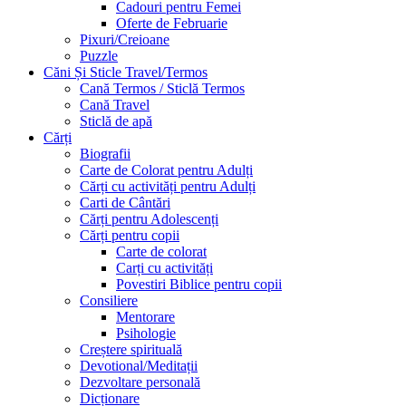
Cadouri pentru Femei
Oferte de Februarie
Pixuri/Creioane
Puzzle
Căni Și Sticle Travel/Termos
Cană Termos / Sticlă Termos
Cană Travel
Sticlă de apă
Cărți
Biografii
Carte de Colorat pentru Adulți
Cărți cu activități pentru Adulți
Carti de Cântări
Cărți pentru Adolescenți
Cărți pentru copii
Carte de colorat
Carți cu activități
Povestiri Biblice pentru copii
Consiliere
Mentorare
Psihologie
Creștere spirituală
Devotional/Meditații
Dezvoltare personală
Dicționare