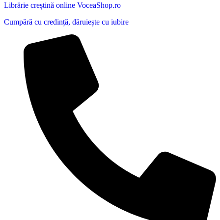
Librărie creștină online VoceaShop.ro
Cumpără cu credință, dăruiește cu iubire