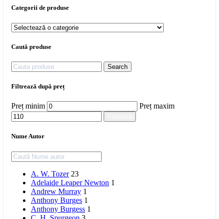
Categorii de produse
Caută produse
Search
Filtrează după preț
Preț minim
Preț maxim
Filtrează
Nume Autor
A. W. Tozer
23
Adelaide Leaper Newton
1
Andrew Murray
1
Anthony Burges
1
Anthony Burgess
1
C. H. Spurgeon
3