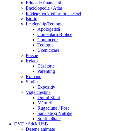
Educație financiară
Enciclopedie / Atlas
Întelegerea vremurilor – Israel
Istorie
Leadership/Teologie
Apologetică
Comentarii Biblice
Conducere
Teologie
Ucenicizare
Poezie
Relatii
Căsătorie
Parenting
Romane
Studiu
Expozitiv
Viața creștină
Duhul Sfant
Mărturii
Rugăciune / Post
Sănătate și Nutriție
Spiritualitate
DVD / Stick USB
Desene animate