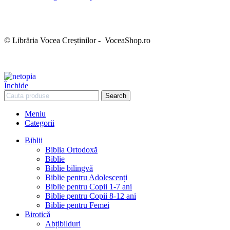
Termeni și condiții
Politica de confidențialitate
Politica cookies
Politica de retur
Setări GDPR
© Librăria Vocea Creștinilor - VoceaShop.ro
Închide
Search
Meniu
Categorii
Biblii
Biblia Ortodoxă
Biblie
Biblie bilingvă
Biblie pentru Adolescenți
Biblie pentru Copii 1-7 ani
Biblie pentru Copii 8-12 ani
Biblie pentru Femei
Birotică
Abțibilduri