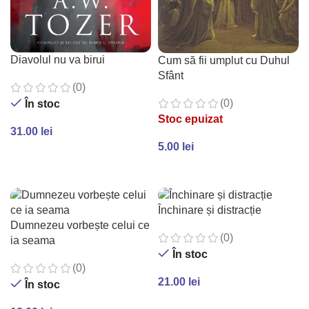
Diavolul nu va birui
Cum să fii umplut cu Duhul
Sfânt
(0)
(0)
În stoc
Stoc epuizat
31.00
lei
5.00
lei
ADAUGĂ ÎN COȘ
CITEȘTE MAI MULT
Închinare și distracție
Dumnezeu vorbește celui ce
(0)
ia seama
În stoc
(0)
21.00
lei
În stoc
ADAUGĂ ÎN COȘ