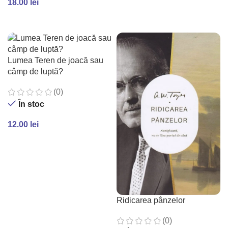
18.00
lei
ADAUGĂ ÎN COȘ
Lumea Teren de joacă sau
câmp de luptă?
(0)
În stoc
12.00
lei
ADAUGĂ ÎN COȘ
Ridicarea pânzelor
(0)