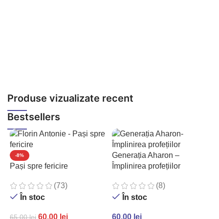
5
Produse vizualizate recent
Bestsellers
Generația Aharon –
-8%
Pași spre fericire
Împlinirea profețiilor
(73)
(8)
În stoc
În stoc
60.00
lei
60.00
lei
65.00
lei