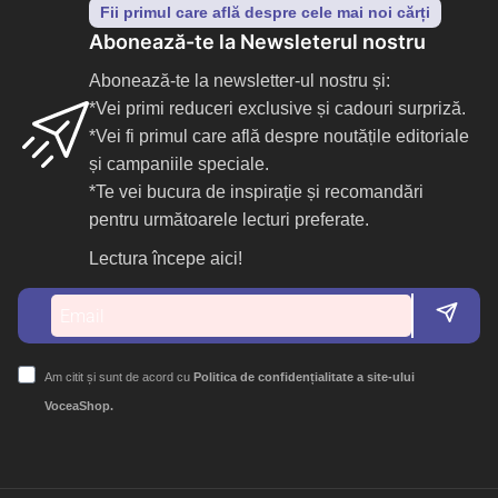
Fii primul care află despre cele mai noi cărți
Abonează-te la Newsleterul nostru
Abonează-te la newsletter-ul nostru și:
*Vei primi reduceri exclusive și cadouri surpriză.
*Vei fi primul care află despre noutățile editoriale
și campaniile speciale.
*Te vei bucura de inspirație și recomandări
pentru următoarele lecturi preferate.
Lectura începe aici!
Am citit și sunt de acord cu
Politica de confidențialitate a site-ului
VoceaShop.