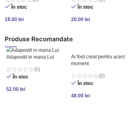
În stoc
În stoc
18.00
lei
20.00
lei
ADAUGĂ ÎN COȘ
ADAUGĂ ÎN COȘ
Produse Recomandate
Ai fost creat pentru acest
Adapostit in mana Lui
moment
(0)
(0)
În stoc
În stoc
52.00
lei
48.00
lei
ADAUGĂ ÎN COȘ
ADAUGĂ ÎN COȘ
A