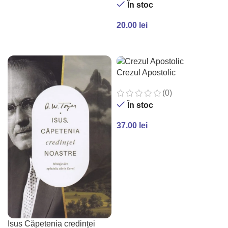
În stoc
20.00
lei
ADAUGĂ ÎN COȘ
Crezul Apostolic
(0)
În stoc
37.00
lei
ADAUGĂ ÎN COȘ
Isus Căpetenia credinței