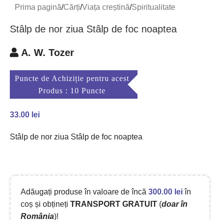
Prima pagină
/
Cărți
/
Viața creștină
/
Spiritualitate
Stâlp de nor ziua Stâlp de foc noaptea
A. W. Tozer
Puncte de Achiziție pentru acest
Produs : 10 Puncte
33.00
lei
Stâlp de nor ziua Stâlp de foc noaptea
Adăugați produse în valoare de încă
300.00
lei
în
coș și obțineți
TRANSPORT GRATUIT
(
doar în
România
)!