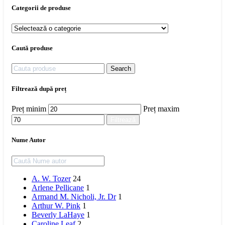
Categorii de produse
Caută produse
Search
Filtrează după preț
Preț minim
Preț maxim
Filtrează
Nume Autor
A. W. Tozer
24
Arlene Pellicane
1
Armand M. Nicholi, Jr. Dr
1
Arthur W. Pink
1
Beverly LaHaye
1
Caroline Leaf
2