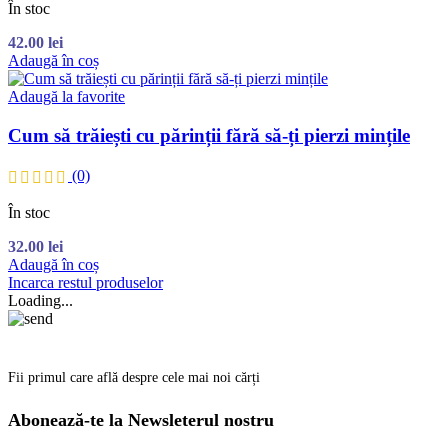
În stoc
42.00
lei
Adaugă în coș
Adaugă la favorite
Cum să trăiești cu părinții fără să-ți pierzi mințile
(0)
În stoc
32.00
lei
Adaugă în coș
Incarca restul produselor
Loading...
Fii primul care află despre cele mai noi cărți
Abonează-te la Newsleterul nostru