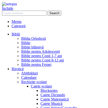
Închide
Search
Meniu
Categorii
Biblii
Biblia Ortodoxă
Biblie
Biblie bilingvă
Biblie pentru Adolescenți
Biblie pentru Copii 1-7 ani
Biblie pentru Copii 8-12 ani
Biblie pentru Femei
Birotică
Abțibilduri
Calendare
Rechizite școlare
Caiete școlare
Blocknotes
Caiete Dictando
Caiete Matematică
Caiete Muzică
Caiete Științe/Geografie