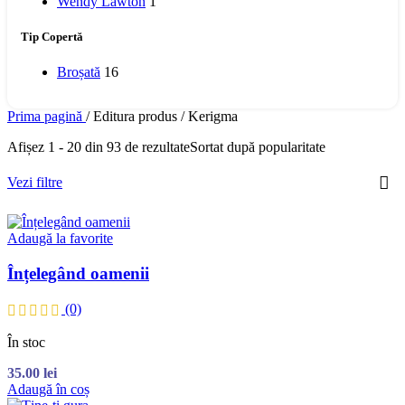
Wendy Lawton
1
Tip Copertă
Broșată
16
Prima pagină
/
Editura produs
/
Kerigma
Afișez 1 - 20 din 93 de rezultate
Sortat după popularitate
Vezi filtre
Adaugă la favorite
Înțelegând oamenii
(0)
În stoc
35.00
lei
Adaugă în coș