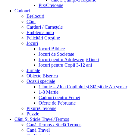
Pix/Creioane
Cadouri
Brelocuri
Căni
Carduri / Carnețele
Emblemă auto
Felicitări Creștine
Jocuri
Jocuri Biblice
Jocuri de Societate
Jocuri pentru Adolescenți/Tineri
Jocuri pentru Copii 3-12 ani
Jurnale
Obiecte Biserica
Ocazii speciale
1 Iunie – ZIua Copilului și Sfărșit de An școlar
1-8 Martie
Cadouri pentru Femei
Oferte de Februarie
Pixuri/Creioane
Puzzle
Căni Și Sticle Travel/Termos
Cană Termos / Sticlă Termos
Cană Travel