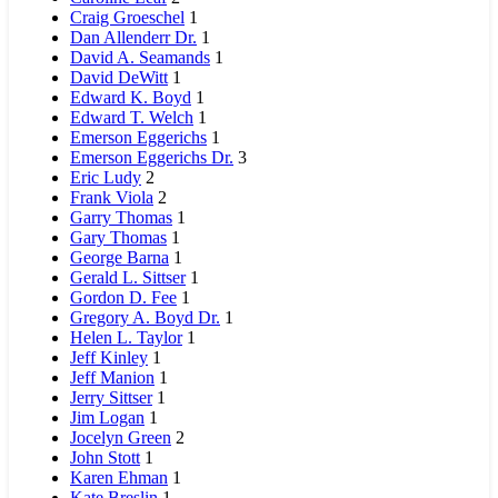
Craig Groeschel
1
Dan Allenderr Dr.
1
David A. Seamands
1
David DeWitt
1
Edward K. Boyd
1
Edward T. Welch
1
Emerson Eggerichs
1
Emerson Eggerichs Dr.
3
Eric Ludy
2
Frank Viola
2
Garry Thomas
1
Gary Thomas
1
George Barna
1
Gerald L. Sittser
1
Gordon D. Fee
1
Gregory A. Boyd Dr.
1
Helen L. Taylor
1
Jeff Kinley
1
Jeff Manion
1
Jerry Sittser
1
Jim Logan
1
Jocelyn Green
2
John Stott
1
Karen Ehman
1
Kate Breslin
1