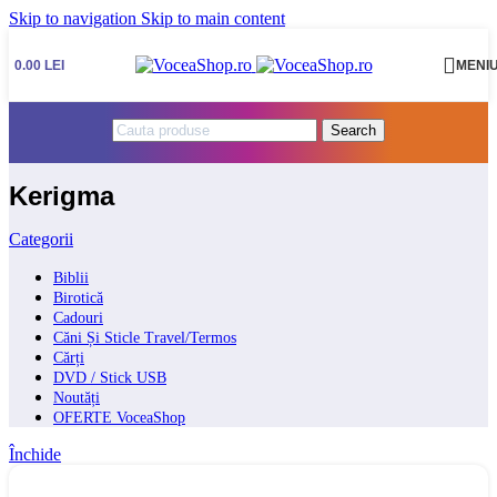
Skip to navigation
Skip to main content
0.00
LEI
MENI
Search
Kerigma
Categorii
Biblii
Birotică
Cadouri
Căni Și Sticle Travel/Termos
Cărți
DVD / Stick USB
Noutăți
OFERTE VoceaShop
Închide