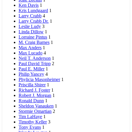
Ken Davis
1
Kris Lundgaard
1
Larry Crabb
4
Larry Crabb Dr.
1
Leslie Ludy
3
Linda Dillow
1
Lorraine Pintus
1
M. Craig Barnes
1
Max Anders
1
Max Lucado
4
Neil T. Anderson
1
Paul David Tripp
2
Paul E. Miller
1
Philip Yancey
4
Phylicia Masonheimer
1
Priscilla Shirer
1
Richard J. Foster
1
Robert J. Morgan
1
Ronald Dunn
1
Sheldon Vanauken
1
Stormie Omartian
2
Tim LaHaye
1
Timothy Keller
3
Tony Evans
1