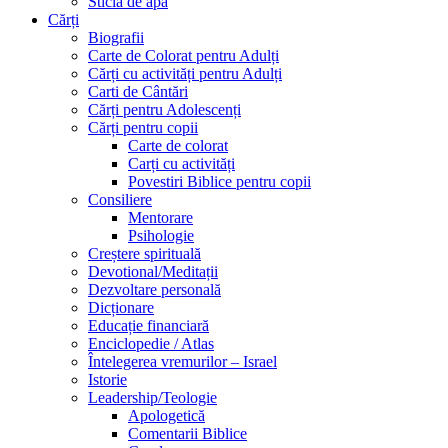
Sticlă de apă
Cărți
Biografii
Carte de Colorat pentru Adulți
Cărți cu activități pentru Adulți
Carti de Cântări
Cărți pentru Adolescenți
Cărți pentru copii
Carte de colorat
Carți cu activități
Povestiri Biblice pentru copii
Consiliere
Mentorare
Psihologie
Creștere spirituală
Devotional/Meditații
Dezvoltare personală
Dicționare
Educație financiară
Enciclopedie / Atlas
Întelegerea vremurilor – Israel
Istorie
Leadership/Teologie
Apologetică
Comentarii Biblice