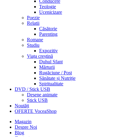
Conducere
Teologie
Ucenicizare
Poezie
Relatii
Căsătorie
Parenting
Romane
Studiu
Expozitiv
Viața creștină
Duhul Sfant
Mărturii
Rugăciune / Post
Sănătate și Nutriție
Spiritualitate
DVD / Stick USB
Desene animate
Stick USB
Noutăți
OFERTE VoceaShop
Magazin
Despre Noi
Blog