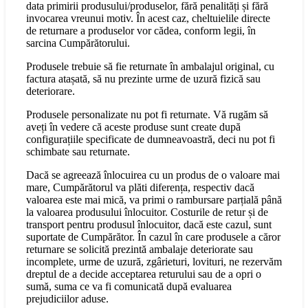
data primirii produsului/produselor, fără penalități și fără
invocarea vreunui motiv. În acest caz, cheltuielile directe
de returnare a produselor vor cădea, conform legii, în
sarcina Cumpărătorului.
Produsele trebuie să fie returnate în ambalajul original, cu
factura atașată, să nu prezinte urme de uzură fizică sau
deteriorare.
Produsele personalizate nu pot fi returnate. Vă rugăm să
aveți în vedere că aceste produse sunt create după
configurațiile specificate de dumneavoastră, deci nu pot fi
schimbate sau returnate.
Dacă se agreează înlocuirea cu un produs de o valoare mai
mare, Cumpărătorul va plăti diferența, respectiv dacă
valoarea este mai mică, va primi o rambursare parțială până
la valoarea produsului înlocuitor. Costurile de retur și de
transport pentru produsul înlocuitor, dacă este cazul, sunt
suportate de Cumpărător. În cazul în care produsele a căror
returnare se solicită prezintă ambalaje deteriorate sau
incomplete, urme de uzură, zgârieturi, lovituri, ne rezervăm
dreptul de a decide acceptarea returului sau de a opri o
sumă, suma ce va fi comunicată după evaluarea
prejudiciilor aduse.