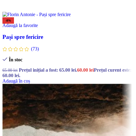
-8%
Adaugă la favorite
Pași spre fericire
(73)
În stoc
Prețul inițial a fost: 65.00 lei.
60.00
lei
Prețul curent este:
65.00
lei
60.00 lei.
Adaugă în coș