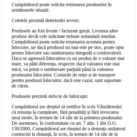
Cumpărătorul poate solicita returnarea produselor în
următoarele situații:
Coletele prezintă deteriorări severe;
Produsele au fost livrate / facturate greșit. Livrarea altor
produse decât cele solicitate trebuie semnalată imediat.
Cumpărătorul poate solicita returnarea acestuia pentru
înlocuire, iar dacă produsul nu mai este pe stoc, poate opta
pentru înlocuire sau rambursarea integrală a contravalorii.
Daca se agreează înlocuirea cu un produs de o valoare mai
mare, va plăti diferența, respectiv dacă valoarea este mai
mică, va primi o rambursare parțială până la valoarea
produsului înlocuitor. Costurile de retur și de transport
pentru produsul înlocuitor, dacă este cazul, sunt suportate
de client.
Produsele prezintă defecte de fabricație;
Cumpărătorul are dreptul să notifice în scris Vânzătorului
că renunța la cumpărare, fără penalități şi fără invocarea
unui motiv, în termen de 14 zile de la primirea produsului.
De asemenea, în conformitate cu art. 7 alin. 1 din O.G.
130/2000, Cumpărătorul are dreptul de a denunța unilateral
contractul la distanță, în scris, în termen de 14 zile de la