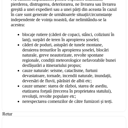
pierderea, distrugerea, deteriorarea, ne livrarea sau livrarea
greșită a unei expedieri sau a unei părți din aceasta în cazul
în care sunt generate de următoarele situații/circumstanțe
independente de voința noastră, dar nelimitându-se la
acestea:
blocaje rutiere (căderi de copaci, stânci, coliziuni în
lanț), surpări de teren în apropierea șoselei;
căderi de poduri, astupări de tunele montane,
deraierea trenurilor în apropierea șoselei, blocări
naturale, greve neautorizate, revolte spontane
regionale, condiții meteorologice nefavorabile bunei
desfășurări a itinerariului propus;
cauze naturale: seisme, cataclisme, furtuni
devastatoare, tornade, incendii naturale, inundații,
deversări de fluvii, părăsiri de albii etc;
cauze umane: starea de război, starea de asediu,
etatizarea forțată (trecerea în proprietatea statului),
revoluții, revolte populare etc;
nerespectarea comenzilor de către furnizori și terți.
Retur