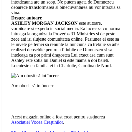
intotdeauna are un scop. Ne putem agata de Dumnezeu
deoarece transformarea si binecuvantarea nu vor intarzia sa
vina.
Despre autoare
ASHLEY MORGAN JACKSON
este autoare,
vorbitoare si experta in social media. Ea lucreaza cu norma
intreaga la organizatia Proverbs 31 Ministries si de peste
zece ani isi slujeste comunitatea online. Pasiunea ei este sa
le invete pe femei sa renunte la minciuna ca trebuie sa aiba
realizari deosebite pentru a fi iubite de Dumnezeu si sa
inteleaga ca pot primi dragostea Lui exact asa cum sunt.
Ashley este sotia lui Daniel si este mama a doi baieti.
Locuieste cu familia ei in Charlotte, Carolina de Nord.
Am obosit să tot încerc
Acest magazin online a fost creat pentru susținerea
Asociației Vocea Creștinilor
.