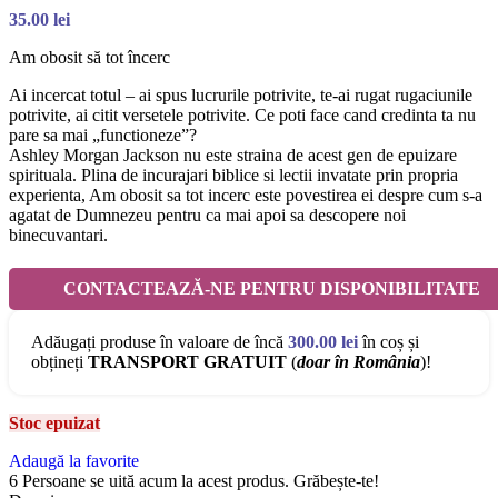
35.00
lei
Am obosit să tot încerc
Ai incercat totul – ai spus lucrurile potrivite, te-ai rugat rugaciunile
potrivite, ai citit versetele potrivite. Ce poti face cand credinta ta nu
pare sa mai „functioneze”?
Ashley Morgan Jackson nu este straina de acest gen de epuizare
spirituala. Plina de incurajari biblice si lectii invatate prin propria
experienta, Am obosit sa tot incerc este povestirea ei despre cum s-a
agatat de Dumnezeu pentru ca mai apoi sa descopere noi
binecuvantari.
CONTACTEAZĂ-NE PENTRU DISPONIBILITATE
Adăugați produse în valoare de încă
300.00
lei
în coș și
obțineți
TRANSPORT GRATUIT
(
doar în România
)!
Stoc epuizat
Adaugă la favorite
6
Persoane se uită acum la acest produs. Grăbește-te!