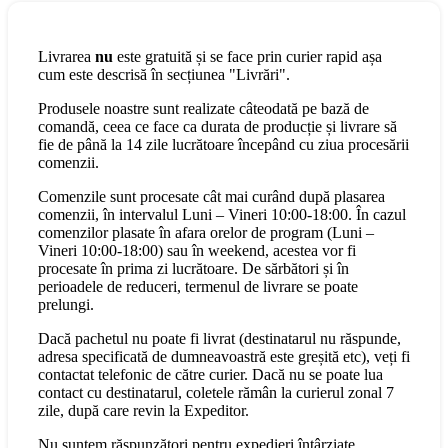
Livrarea
nu
este gratuită și se face prin curier rapid așa
cum este descrisă în secțiunea "Livrări".
Produsele noastre sunt realizate câteodată pe bază de
comandă, ceea ce face ca durata de producție și livrare să
fie de până la 14 zile lucrătoare începând cu ziua procesării
comenzii.
Comenzile sunt procesate cât mai curând după plasarea
comenzii, în intervalul Luni – Vineri 10:00-18:00. În cazul
comenzilor plasate în afara orelor de program (Luni –
Vineri 10:00-18:00) sau în weekend, acestea vor fi
procesate în prima zi lucrătoare. De sărbători și în
perioadele de reduceri, termenul de livrare se poate
prelungi.
Dacă pachetul nu poate fi livrat (destinatarul nu răspunde,
adresa specificată de dumneavoastră este greșită etc), veți fi
contactat telefonic de către curier. Dacă nu se poate lua
contact cu destinatarul, coletele rămân la curierul zonal 7
zile, după care revin la Expeditor.
Nu suntem răspunzători pentru expedieri întârziate,