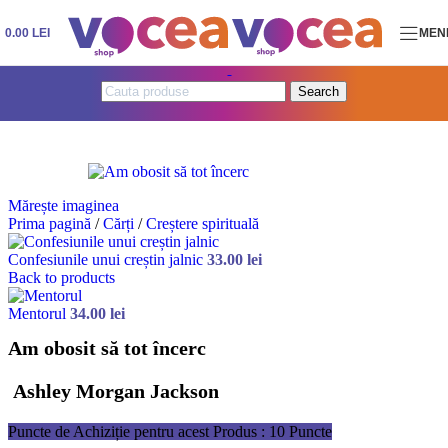
Skip to navigation
Skip to main content
0.00
LEI
MEN
Search
Mărește imaginea
Prima pagină
/
Cărți
/
Creștere spirituală
Confesiunile unui creștin jalnic
33.00
lei
Back to products
Mentorul
34.00
lei
Am obosit să tot încerc
Ashley Morgan Jackson
Puncte de Achiziție pentru acest Produs : 10 Puncte