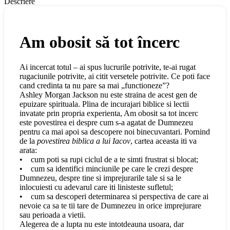
Descriere
Am obosit să tot încerc
Ai incercat totul – ai spus lucrurile potrivite, te-ai rugat
rugaciunile potrivite, ai citit versetele potrivite. Ce poti face
cand credinta ta nu pare sa mai „functioneze”?
Ashley Morgan Jackson nu este straina de acest gen de
epuizare spirituala. Plina de incurajari biblice si lectii
invatate prin propria experienta, Am obosit sa tot incerc
este povestirea ei despre cum s-a agatat de Dumnezeu
pentru ca mai apoi sa descopere noi binecuvantari. Pornind
de la
povestirea biblica a lui Iacov
, cartea aceasta iti va
arata:
• cum poti sa rupi ciclul de a te simti frustrat si blocat;
• cum sa identifici minciunile pe care le crezi despre
Dumnezeu, despre tine si imprejurarile tale si sa le
inlocuiesti cu adevarul care iti linisteste sufletul;
• cum sa descoperi determinarea si perspectiva de care ai
nevoie ca sa te tii tare de Dumnezeu in orice imprejurare
sau perioada a vietii.
Alegerea de a lupta nu este intotdeauna usoara, dar