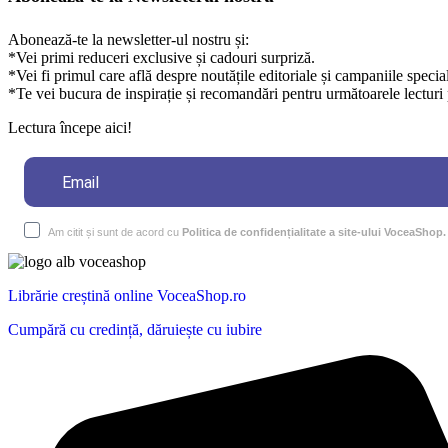
Abonează-te la newsletter-ul nostru și:
*Vei primi reduceri exclusive și cadouri surpriză.
*Vei fi primul care află despre noutățile editoriale și campaniile specia
*Te vei bucura de inspirație și recomandări pentru următoarele lecturi 
Lectura începe aici!
Am citit și sunt de acord cu
Politica de confidențialitate a site-ului VoceaShop.
Librărie creștină online VoceaShop.ro
Cumpără cu credință, dăruiește cu iubire