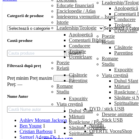
Leadership/Teolog
Educație financiară
Apologetică
Enciclopedie / Atlas
Comentarii B
Categorii de produse
Întelegerea vremurilor – Israel
Conducere
Istorie
Teologie
Leadership/Teologie
Selectează o cate
Ucenicizare
Apologetică
Poezie
Comentarii Biblice
Caută produse
Relatii
Conducere
Căsătorie
Teologie
Parenting
Search
Ucenicizare
Romane
Poezie
Studiu
Filtrează după preț
Relatii
Expozitiv
Căsătorie
Viața creștină
Preț minim
Preț maxim
Filtrează
Parenting
Duhul Sfant
Preț:
—
Romane
Mărturii
Studiu
Rugăciune /
Nume Autor
Sănătate și N
Expozitiv
Spiritualitate
Viața creștină
DVD / stick USB
Duhul Sfant
Desene animate
Mărturii
Stick USB
Ashley Morgan Jackson
1
Rugăciune / Post
Noutăți
Ben Young
1
Sănătate și Nutriție
OFERTE VoceaShop
Cristian Barbosu
1
Spiritualitate
Samuel Adams Dr.
1