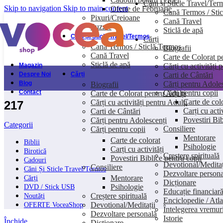
Căni și Sticle Travel/Ter
Skip to navigation
Skip to main content
Oferte de Februarie
Cană Termos / Sti
Pixuri/Creioane
Cană Travel
Puzzle
Sticlă de apă
Căni Și Sticle Travel/Termos
Cărți
Cană Termos / Sticlă Termos
Biografii
Cană Travel
Carte de Colorat p
Sticlă de apă
Cărți cu activități 
Magazin
Carti de Cântări
Despre Noi
Cărți
Cărți pentru Adole
Blog
Biografii
Cărți pentru copii
Contact
Carte de Colorat pentru Adulți
Carte de col
Cărți cu activități pentru Adulți
217
Carți cu activ
Carti de Cântări
Povestiri Bib
Cărți pentru Adolescenți
Categorii
Consiliere
Cărți pentru copii
Mentorare
Carte de colorat
Biblii
Psihologie
Carți cu activități
Birotică
Creștere spirituală
Povestiri Biblice pentru copii
Cadouri
Devotional/Meditaț
Consiliere
Căni Și Sticle Travel/Termos
Dezvoltare persona
Mentorare
Cărți
Dicționare
Psihologie
DVD / Stick USB
Educație financiar
Creștere spirituală
Noutăți
Enciclopedie / Atla
Devotional/Meditații
OFERTE VoceaShop
Întelegerea vremuri
Dezvoltare personală
Istorie
Închide
Dicționare