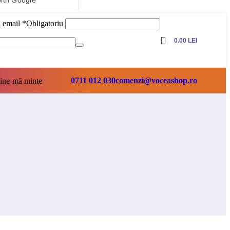
with Google
ă email
*
Obligatoriu
0.00
LEI
0711 012 030
comenzi@voceashop.ro
ine-mă minte