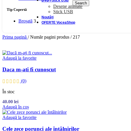
DVD / Stick USB
Search
Desene animate
Tip Copertă
Stick USB
Noutăți
Broșată
3
OFERTE VoceaShop
Prima pagină
/
Număr pagini produs
/
217
Adaugă la favorite
Daca m-ati fi cunoscut
(0)
În stoc
40.00
lei
Adaugă în coș
Adaugă la favorite
Cele zece porunci ale întâlnirilor