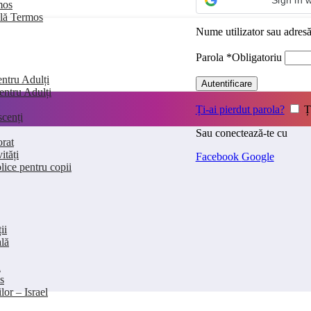
Sign in 
mos
clă Termos
Nume utilizator sau adres
Parola
*
Obligatoriu
entru Adulți
Autentificare
pentru Adulți
Ți-ai pierdut parola?
Ț
scenți
Sau conectează-te cu
orat
ități
Facebook
Google
lice pentru copii
ii
lă
ă
s
lor – Israel