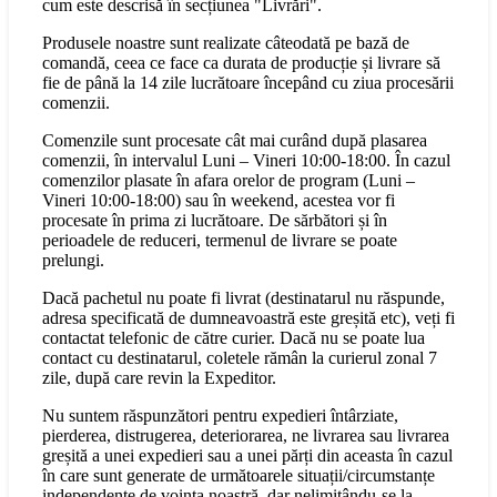
cum este descrisă în secțiunea "Livrări".
Produsele noastre sunt realizate câteodată pe bază de
comandă, ceea ce face ca durata de producție și livrare să
fie de până la 14 zile lucrătoare începând cu ziua procesării
comenzii.
Comenzile sunt procesate cât mai curând după plasarea
comenzii, în intervalul Luni – Vineri 10:00-18:00. În cazul
comenzilor plasate în afara orelor de program (Luni –
Vineri 10:00-18:00) sau în weekend, acestea vor fi
procesate în prima zi lucrătoare. De sărbători și în
perioadele de reduceri, termenul de livrare se poate
prelungi.
Dacă pachetul nu poate fi livrat (destinatarul nu răspunde,
adresa specificată de dumneavoastră este greșită etc), veți fi
contactat telefonic de către curier. Dacă nu se poate lua
contact cu destinatarul, coletele rămân la curierul zonal 7
zile, după care revin la Expeditor.
Nu suntem răspunzători pentru expedieri întârziate,
pierderea, distrugerea, deteriorarea, ne livrarea sau livrarea
greșită a unei expedieri sau a unei părți din aceasta în cazul
în care sunt generate de următoarele situații/circumstanțe
independente de voința noastră, dar nelimitându-se la