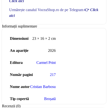
Click aici
Urmărește canalul VoceaShop.ro de pe Telegram
👉
Click
aici
Informații suplimentare
Dimensiuni
23 × 16 × 2 cm
An apariție
2026
Editura
Carmel Print
Număr pagini
217
Nume autor
Cristian Barbosu
Tip copertă
Broșată
Recenzii (0)