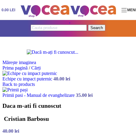
Skip to navigation
Skip to main content
0.00
LEI
MEN
Search
Mărește imaginea
Prima pagină
/
Cărți
Echipe cu impact puternic
40.00
lei
Back to products
Primii pasi - Manual de evanghelizare
35.00
lei
Daca m-ati fi cunoscut
Cristian Barbosu
40.00
lei