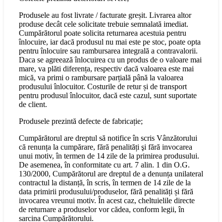
Produsele au fost livrate / facturate greșit. Livrarea altor
produse decât cele solicitate trebuie semnalată imediat.
Cumpărătorul poate solicita returnarea acestuia pentru
înlocuire, iar dacă produsul nu mai este pe stoc, poate opta
pentru înlocuire sau rambursarea integrală a contravalorii.
Daca se agreează înlocuirea cu un produs de o valoare mai
mare, va plăti diferența, respectiv dacă valoarea este mai
mică, va primi o rambursare parțială până la valoarea
produsului înlocuitor. Costurile de retur și de transport
pentru produsul înlocuitor, dacă este cazul, sunt suportate
de client.
Produsele prezintă defecte de fabricație;
Cumpărătorul are dreptul să notifice în scris Vânzătorului
că renunța la cumpărare, fără penalități şi fără invocarea
unui motiv, în termen de 14 zile de la primirea produsului.
De asemenea, în conformitate cu art. 7 alin. 1 din O.G.
130/2000, Cumpărătorul are dreptul de a denunța unilateral
contractul la distanță, în scris, în termen de 14 zile de la
data primirii produsului/produselor, fără penalități și fără
invocarea vreunui motiv. În acest caz, cheltuielile directe
de returnare a produselor vor cădea, conform legii, în
sarcina Cumpărătorului.