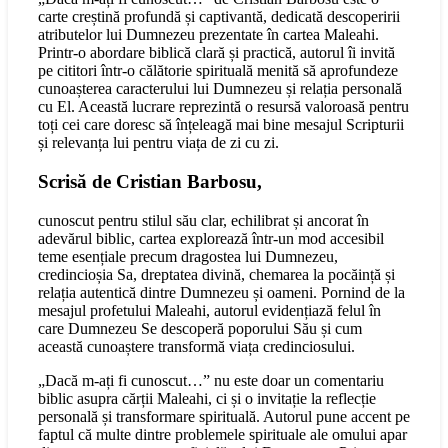
carte creștină profundă și captivantă, dedicată descoperirii
atributelor lui Dumnezeu prezentate în cartea Maleahi.
Printr-o abordare biblică clară și practică, autorul îi invită
pe cititori într-o călătorie spirituală menită să aprofundeze
cunoașterea caracterului lui Dumnezeu și relația personală
cu El. Această lucrare reprezintă o resursă valoroasă pentru
toți cei care doresc să înțeleagă mai bine mesajul Scripturii
și relevanța lui pentru viața de zi cu zi.
Scrisă de Cristian Barbosu,
cunoscut pentru stilul său clar, echilibrat și ancorat în
adevărul biblic, cartea explorează într-un mod accesibil
teme esențiale precum dragostea lui Dumnezeu,
credincioșia Sa, dreptatea divină, chemarea la pocăință și
relația autentică dintre Dumnezeu și oameni. Pornind de la
mesajul profetului Maleahi, autorul evidențiază felul în
care Dumnezeu Se descoperă poporului Său și cum
această cunoaștere transformă viața credinciosului.
„Dacă m-ați fi cunoscut…” nu este doar un comentariu
biblic asupra cărții Maleahi, ci și o invitație la reflecție
personală și transformare spirituală. Autorul pune accent pe
faptul că multe dintre problemele spirituale ale omului apar