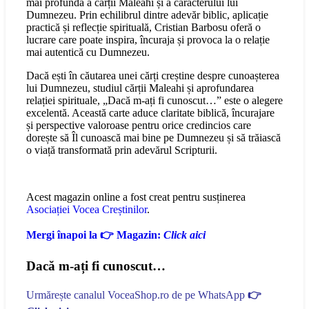
mai profundă a cărții Maleahi și a caracterului lui
Dumnezeu. Prin echilibrul dintre adevăr biblic, aplicație
practică și reflecție spirituală, Cristian Barbosu oferă o
lucrare care poate inspira, încuraja și provoca la o relație
mai autentică cu Dumnezeu.
Dacă ești în căutarea unei cărți creștine despre cunoașterea
lui Dumnezeu, studiul cărții Maleahi și aprofundarea
relației spirituale, „Dacă m-ați fi cunoscut…” este o alegere
excelentă. Această carte aduce claritate biblică, încurajare
și perspective valoroase pentru orice credincios care
dorește să Îl cunoască mai bine pe Dumnezeu și să trăiască
o viață transformată prin adevărul Scripturii.
Acest magazin online a fost creat pentru susținerea
Asociației Vocea Creștinilor
.
Mergi înapoi la 👉 Magazin:
Click aici
Dacă m-ați fi cunoscut…
Urmărește canalul VoceaShop.ro de pe WhatsApp
👉