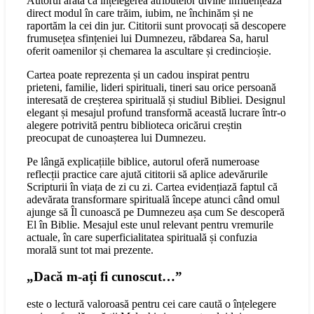
Autorul arată că înțelegerea atributelor divine influențează
direct modul în care trăim, iubim, ne închinăm și ne
raportăm la cei din jur. Cititorii sunt provocați să descopere
frumusețea sfințeniei lui Dumnezeu, răbdarea Sa, harul
oferit oamenilor și chemarea la ascultare și credincioșie.
Cartea poate reprezenta și un cadou inspirat pentru
prieteni, familie, lideri spirituali, tineri sau orice persoană
interesată de creșterea spirituală și studiul Bibliei. Designul
elegant și mesajul profund transformă această lucrare într-o
alegere potrivită pentru biblioteca oricărui creștin
preocupat de cunoașterea lui Dumnezeu.
Pe lângă explicațiile biblice, autorul oferă numeroase
reflecții practice care ajută cititorii să aplice adevărurile
Scripturii în viața de zi cu zi. Cartea evidențiază faptul că
adevărata transformare spirituală începe atunci când omul
ajunge să Îl cunoască pe Dumnezeu așa cum Se descoperă
El în Biblie. Mesajul este unul relevant pentru vremurile
actuale, în care superficialitatea spirituală și confuzia
morală sunt tot mai prezente.
„Dacă m-ați fi cunoscut…”
este o lectură valoroasă pentru cei care caută o înțelegere