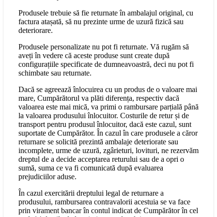
Produsele trebuie să fie returnate în ambalajul original, cu
factura atașată, să nu prezinte urme de uzură fizică sau
deteriorare.
Produsele personalizate nu pot fi returnate. Vă rugăm să
aveți în vedere că aceste produse sunt create după
configurațiile specificate de dumneavoastră, deci nu pot fi
schimbate sau returnate.
Dacă se agreează înlocuirea cu un produs de o valoare mai
mare, Cumpărătorul va plăti diferența, respectiv dacă
valoarea este mai mică, va primi o rambursare parțială până
la valoarea produsului înlocuitor. Costurile de retur și de
transport pentru produsul înlocuitor, dacă este cazul, sunt
suportate de Cumpărător. În cazul în care produsele a căror
returnare se solicită prezintă ambalaje deteriorate sau
incomplete, urme de uzură, zgârieturi, lovituri, ne rezervăm
dreptul de a decide acceptarea returului sau de a opri o
sumă, suma ce va fi comunicată după evaluarea
prejudiciilor aduse.
În cazul exercitării dreptului legal de returnare a
produsului, rambursarea contravalorii acestuia se va face
prin virament bancar în contul indicat de Cumpărător în cel