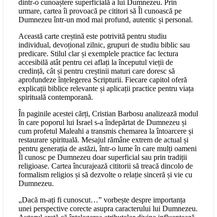
dintr-o cunoaștere superficială a lui Dumnezeu. Prin
urmare, cartea îi provoacă pe cititori să Îl cunoască pe
Dumnezeu într-un mod mai profund, autentic și personal.
Această carte creștină este potrivită pentru studiu
individual, devoțional zilnic, grupuri de studiu biblic sau
predicare. Stilul clar și exemplele practice fac lectura
accesibilă atât pentru cei aflați la începutul vieții de
credință, cât și pentru creștinii maturi care doresc să
aprofundeze înțelegerea Scripturii. Fiecare capitol oferă
explicații biblice relevante și aplicații practice pentru viața
spirituală contemporană.
În paginile acestei cărți, Cristian Barbosu analizează modul
în care poporul lui Israel s-a îndepărtat de Dumnezeu și
cum profetul Maleahi a transmis chemarea la întoarcere și
restaurare spirituală. Mesajul rămâne extrem de actual și
pentru generația de astăzi, într-o lume în care mulți oameni
Îl cunosc pe Dumnezeu doar superficial sau prin tradiții
religioase. Cartea încurajează cititorii să treacă dincolo de
formalism religios și să dezvolte o relație sinceră și vie cu
Dumnezeu.
„Dacă m-ați fi cunoscut…” vorbește despre importanța
unei perspective corecte asupra caracterului lui Dumnezeu.