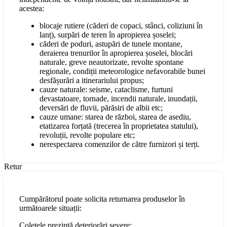
acestea:
blocaje rutiere (căderi de copaci, stânci, coliziuni în
lanț), surpări de teren în apropierea șoselei;
căderi de poduri, astupări de tunele montane,
deraierea trenurilor în apropierea șoselei, blocări
naturale, greve neautorizate, revolte spontane
regionale, condiții meteorologice nefavorabile bunei
desfășurări a itinerariului propus;
cauze naturale: seisme, cataclisme, furtuni
devastatoare, tornade, incendii naturale, inundații,
deversări de fluvii, părăsiri de albii etc;
cauze umane: starea de război, starea de asediu,
etatizarea forțată (trecerea în proprietatea statului),
revoluții, revolte populare etc;
nerespectarea comenzilor de către furnizori și terți.
Retur
Cumpărătorul poate solicita returnarea produselor în
următoarele situații:
Coletele prezintă deteriorări severe;