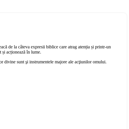
acă de la câteva expresii biblice care atrag atenția și printr-un
t și acționează în lume.
or divine sunt şi instrumentele majore ale acţiunilor omului.