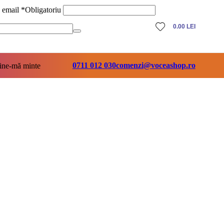
ă email
*
Obligatoriu
0.00
LEI
0711 012 030
comenzi@voceashop.ro
ine-mă minte