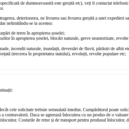
pecificată de dumneavoastră este greșită etc), veți fi contactat telefonic
or.
rugerea, deteriorarea, ne livrarea sau livrarea greșită a unei expedieri sa
dar nelimitându-se la acestea:
surpări de teren în apropierea șoselei;
urilor în apropierea șoselei, blocări naturale, greve neautorizate, revol
ade, incendii naturale, inundații, deversări de fluvii, părăsiri de albii et
rțată (trecerea în proprietatea statului), revoluții, revolte populare etc;
ituații:
e decât cele solicitate trebuie semnalată imediat. Cumpărătorul poate soli
ă a contravalorii. Daca se agreează înlocuirea cu un produs de o valoare 
locuitor. Costurile de retur și de transport pentru produsul înlocuitor, da