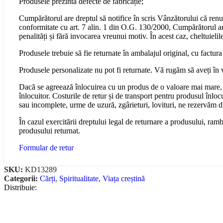
Produsele prezintă defecte de fabricație;
Cumpărătorul are dreptul să notifice în scris Vânzătorului că renu
conformitate cu art. 7 alin. 1 din O.G. 130/2000, Cumpărătorul are 
penalități și fără invocarea vreunui motiv. În acest caz, cheltuiel
Produsele trebuie să fie returnate în ambalajul original, cu factura
Produsele personalizate nu pot fi returnate. Vă rugăm să aveți în 
Dacă se agreează înlocuirea cu un produs de o valoare mai mare, 
înlocuitor. Costurile de retur și de transport pentru produsul înloc
sau incomplete, urme de uzură, zgârieturi, lovituri, ne rezervăm 
În cazul exercitării dreptului legal de returnare a produsului, ram
produsului returnat.
Formular de retur
SKU:
KD13289
Categorii:
Cărți
,
Spiritualitate
,
Viața creștină
Distribuie: