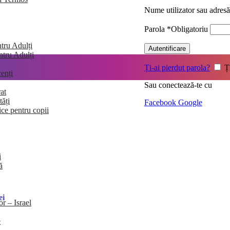
Nume utilizator sau adres
Parola
*
Obligatoriu
tru Adulți
Autentificare
entru Adulți
Ți-ai pierdut parola?
Ț
enți
Sau conectează-te cu
at
tăți
Facebook
Google
ice pentru copii
i
ă
ei
or – Israel
e