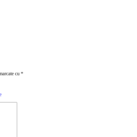
 marcate cu
*
e