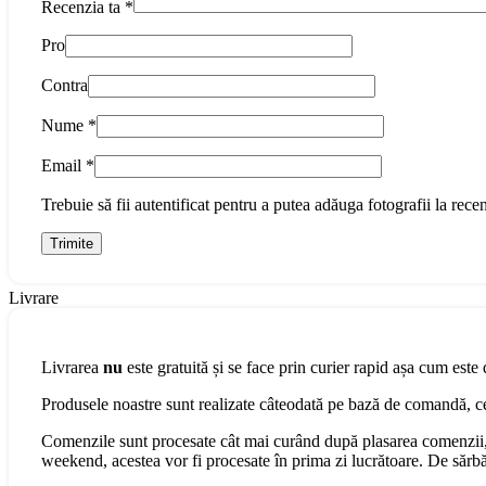
Recenzia ta
*
Pro
Contra
Nume
*
Email
*
Trebuie să fii autentificat pentru a putea adăuga fotografii la recen
Livrare
Livrarea
nu
este gratuită și se face prin curier rapid așa cum este 
Produsele noastre sunt realizate câteodată pe bază de comandă, cee
Comenzile sunt procesate cât mai curând după plasarea comenzii, 
weekend, acestea vor fi procesate în prima zi lucrătoare. De sărbăt