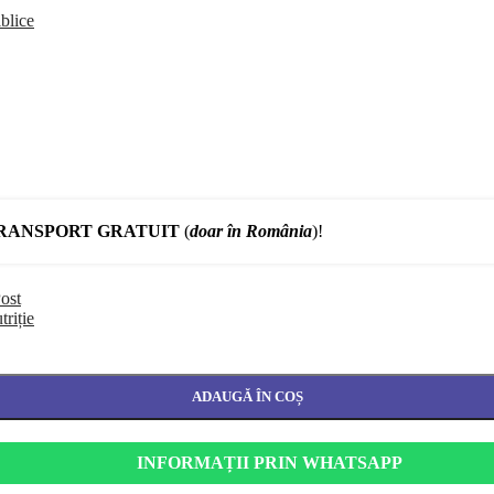
blice
RANSPORT GRATUIT
(
doar în România
)!
ost
triție
ADAUGĂ ÎN COȘ
INFORMAȚII PRIN WHATSAPP