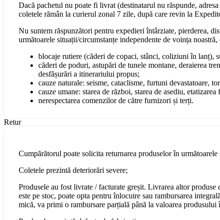
Dacă pachetul nu poate fi livrat (destinatarul nu răspunde, adresa s
coletele rămân la curierul zonal 7 zile, după care revin la Expedit
Nu suntem răspunzători pentru expedieri întârziate, pierderea, dist
următoarele situații/circumstanțe independente de voința noastră, 
blocaje rutiere (căderi de copaci, stânci, coliziuni în lanț), 
căderi de poduri, astupări de tunele montane, deraierea tren
desfășurări a itinerariului propus;
cauze naturale: seisme, cataclisme, furtuni devastatoare, torn
cauze umane: starea de război, starea de asediu, etatizarea fo
nerespectarea comenzilor de către furnizori și terți.
Retur
Cumpărătorul poate solicita returnarea produselor în următoarele s
Coletele prezintă deteriorări severe;
Produsele au fost livrate / facturate greșit. Livrarea altor produs
este pe stoc, poate opta pentru înlocuire sau rambursarea integral
mică, va primi o rambursare parțială până la valoarea produsului în