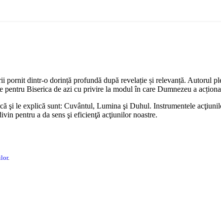
rii pornit dintr-o dorință profundă după revelație și relevanță. Autorul ple
ale pentru Biserica de azi cu privire la modul în care Dumnezeu a acționa
fică şi le explică sunt: Cuvântul, Lumina şi Duhul. Instrumentele acţiunil
vin pentru a da sens şi eficienţă acţiunilor noastre.
.
lor
.