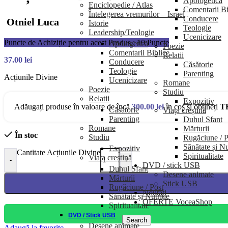
Apologetică
Enciclopedie / Atlas
Comentarii Bi
Întelegerea vremurilor – Israel
Conducere
Otniel Luca
Istorie
Teologie
Leadership/Teologie
Ucenicizare
Puncte de Achiziție pentru acest Produs : 10 Puncte
Apologetică
Poezie
Comentarii Biblice
Relatii
37.00
lei
Conducere
Căsătorie
Teologie
Parenting
Acțiunile Divine
Ucenicizare
Romane
Poezie
Studiu
Relatii
Expozitiv
Adăugați produse în valoare de încă
300.00
lei
în coș și obțineți
T
Căsătorie
Viața creștină
Parenting
Duhul Sfant
Romane
Mărturii
În stoc
Studiu
Rugăciune / P
Sănătate și Nu
Expozitiv
Cantitate Acțiunile Divine
Spiritualitate
Viața creștină
-
+
DVD / stick USB
Duhul Sfant
Desene animate
Mărturii
Stick USB
Rugăciune / Post
Noutăți
Sănătate și Nutriție
OFERTE VoceaShop
Spiritualitate
DVD / Stick USB
Search
Desene animate
Adaugă la favorite