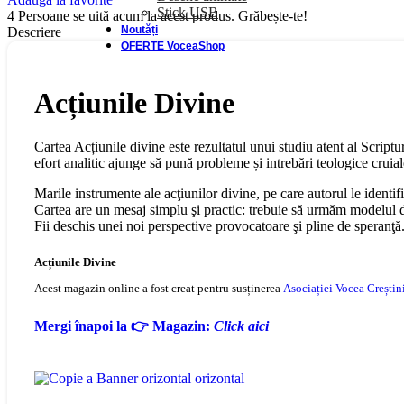
Stick USB
4
Persoane se uită acum la acest produs. Grăbește-te!
Noutăți
Descriere
OFERTE VoceaShop
Acțiunile Divine
Cartea Acțiunile divine este rezultatul unui studiu atent al Scriptu
efort analitic ajunge să pună probleme și intrebări teologice crui
Marile instrumente ale acţiunilor divine, pe care autorul le identi
Cartea are un mesaj simplu şi practic: trebuie să urmăm modelul di
Fii deschis unei noi perspective provocatoare şi pline de speranţă
Acțiunile Divine
Acest magazin online a fost creat pentru susținerea
Asociației Vocea Creștini
Mergi înapoi la 👉 Magazin:
Click aici