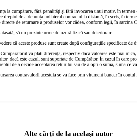
nța la cumpărare, fără penalități şi fără invocarea unui motiv, în termen
dreptul de a denunța unilateral contractul la distanță, în scris, în terme
ile directe de returnare a produselor vor cădea, conform legii, în sarcina
 atașată, să nu prezinte urme de uzură fizică sau deteriorare.
vedere că aceste produse sunt create după configurațiile specificate de 
Cumpărătorul va plăti diferența, respectiv dacă valoarea este mai mică,
uitor, dacă este cazul, sunt suportate de Cumpărător. În cazul în care pro
dreptul de a decide acceptarea returului sau de a opri o sumă, suma ce v
bursarea contravalorii acestuia se va face prin virament bancar în contul
Alte cărți de la același autor