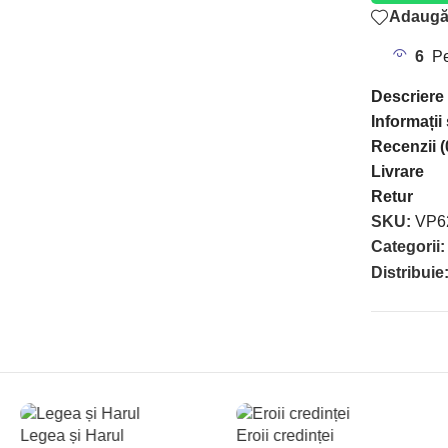
Adaugă 
6
Pe
Descriere
Informații
Recenzii (
Livrare
Retur
SKU:
VP6
Categorii:
Distribuie
Legea și Harul
Eroii credinței