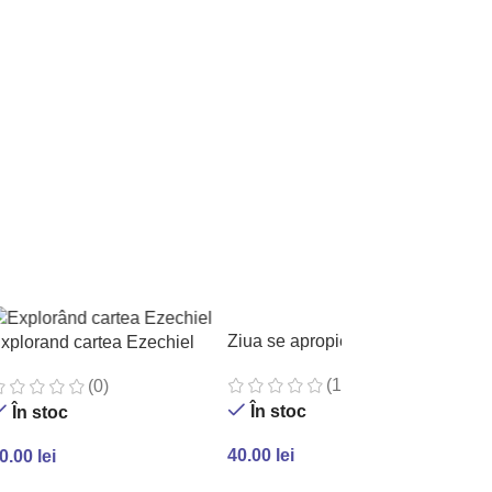
Ziua se apropie
xplorand cartea Ezechiel
(1)
(0)
În stoc
În stoc
40.00
lei
0.00
lei
ADAUGĂ ÎN COȘ
ADAUGĂ ÎN COȘ