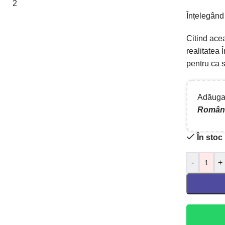
Înțelegând
Citind ace
realitatea
Î
pentru
c
a
Adăugaț
Român
În stoc
-
+