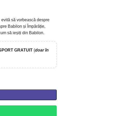
i
evit
ă
să vorbească despre
spre Babilon și Împărăție,
cum s
ă
ieșiți din Babilon.
SPORT GRATUIT
(
doar în