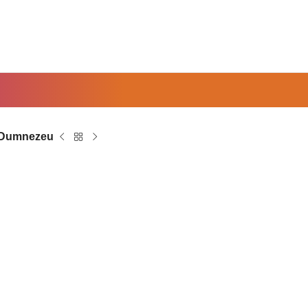
ui Dumnezeu
u