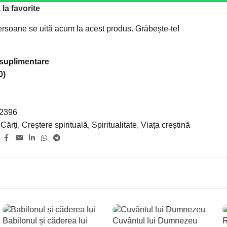
la favorite
rsoane se uită acum la acest produs. Grăbește-te!
 suplimentare
0)
2396
Cărți
,
Creștere spirituală
,
Spiritualitate
,
Viața creștină
:
Babilonul și căderea lui
Cuvântul lui Dumnezeu
R