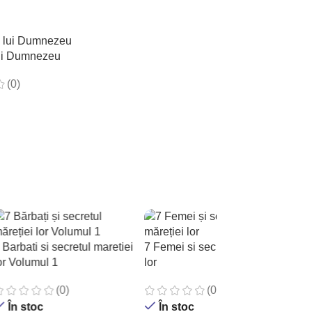
ui Dumnezeu
(0)
N COȘ
 Barbati si secretul maretiei
7 Femei si secretul maretiei
or Volumul 1
lor
(0)
(0)
În stoc
În stoc