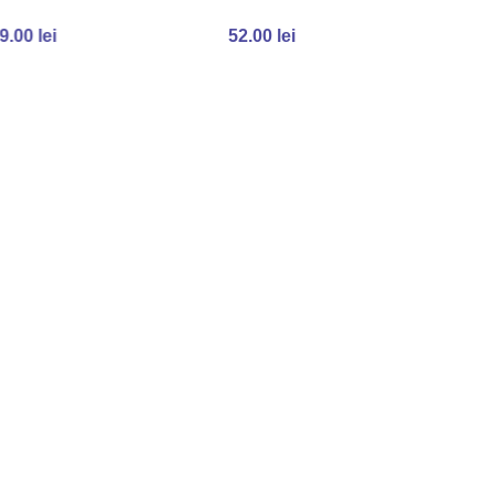
9.00
lei
52.00
lei
ADAUGĂ ÎN COȘ
ADAUGĂ ÎN COȘ
7 M
Vol
86
A