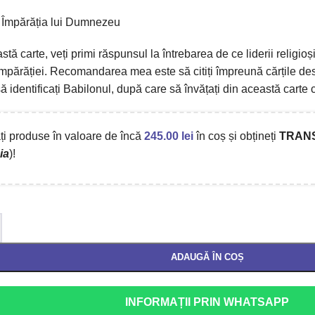
 Împărăția lui Dumnezeu
astă
carte
,
veți
primi
răspunsul
la
întrebarea
de ce lider
i
i
religioș
mpărăției
.
Recomandarea mea este să
citiți împreună
cărți
le de
să
i
dentifica
ți
Babilonul
,
după care s
ă
învățați din
aceast
ă
carte 
i produse în valoare de încă
245.00
lei
în coș și obțineți
TRAN
ia
)!
ADAUGĂ ÎN COȘ
INFORMAȚII PRIN WHATSAPP