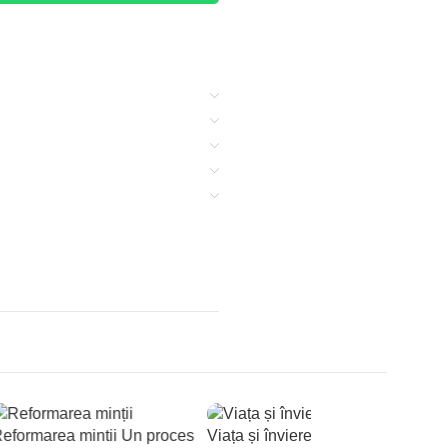
Mân
eformarea mintii Un proces
Viața și învierea