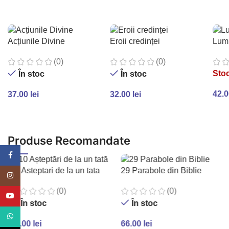
Acțiunile Divine
Eroii credinței
Lum
(0)
(0)
Stoc
În stoc
În stoc
42.
37.00
lei
32.00
lei
CI
ADAUGĂ ÎN COȘ
ADAUGĂ ÎN COȘ
Produse Recomandate
Facebook
10 Asteptari de la un tata
29 Parabole din Biblie
Instagram
ul
(0)
(0)
YouTube
În stoc
În stoc
WhatsApp
48.00
lei
66.00
lei