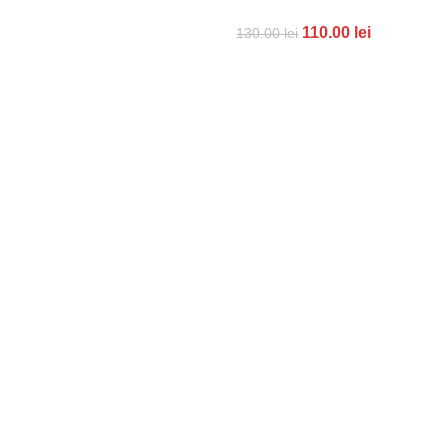
ADAUGĂ ÎN COȘ
110.00
lei
130.00
lei
ADAUGĂ ÎN COȘ