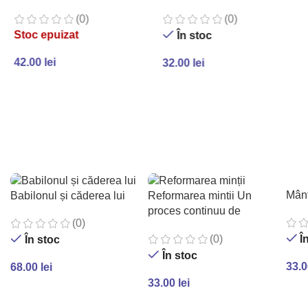
(0)
(0)
Stoc epuizat
În stoc
42.00
lei
32.00
lei
CITEȘTE MAI MULT
ADAUGĂ ÎN COȘ
Mânt
Babilonul și căderea lui
Reformarea mintii Un
proces continuu de
(0)
pocainta in ucenicie
(0)
Î
În stoc
În stoc
33.
68.00
lei
33.00
lei
AD
ADAUGĂ ÎN COȘ
ADAUGĂ ÎN COȘ