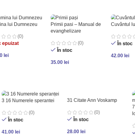
ADAUGĂ ÎN COȘ
ina lui Dumnezeu
Primii pasi – Manual de
Cuvântul l
evanghelizare
(0)
(0)
 epuizat
În stoc
În stoc
00
lei
42.00
lei
35.00
lei
TEȘTE MAI MULT
ADAUGĂ Î
ADAUGĂ ÎN COȘ
31 Citate Ann Voskamp
3 16 Numerele sperantei
7
(0)
(0)
l
În stoc
În stoc
28.00
lei
41.00
lei