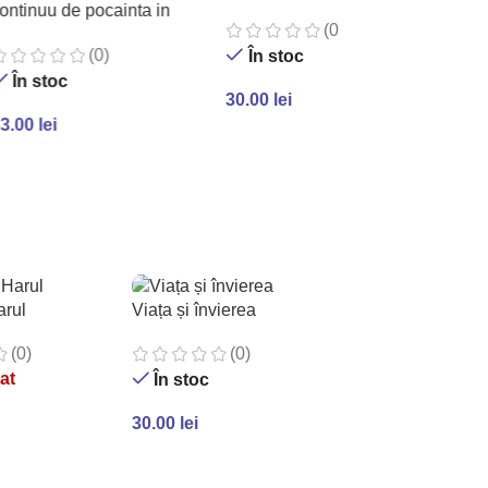
ontinuu de pocainta in
(0)
cenicie
(0)
În stoc
În stoc
33
30.00
lei
3.00
lei
A
ADAUGĂ ÎN COȘ
ADAUGĂ ÎN COȘ
arul
Viața și învierea
(0)
(0)
at
În stoc
30.00
lei
MAI MULT
ADAUGĂ ÎN COȘ