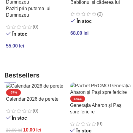
Babilonul și căderea lui
Paziti prin puterea lui
(0)
Dumnezeu
În stoc
(0)
68.00
lei
În stoc
ADAUGĂ ÎN COȘ
55.00
lei
ADAUGĂ ÎN COȘ
Bestsellers
-57%
Calendar 2026 de perete
SALE
Generația Aharon și Pași
(0)
spre fericire
În stoc
(0)
10.00
lei
23.00
lei
În stoc