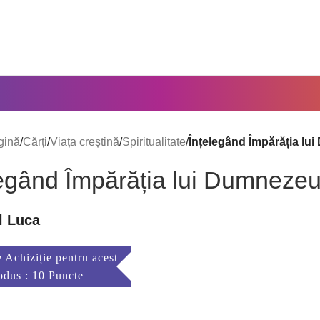
gină
/
Cărți
/
Viața creștină
/
Spiritualitate
/
Înțelegând Împărăția l
legând Împărăția lui Dumneze
l Luca
 Achiziție pentru acest
odus : 10 Puncte