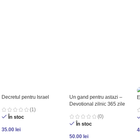
Decretul pentru Israel
Un gand pentru astazi –
E
Devotional zilnic 365 zile
(1)
(0)
În stoc
În stoc
35.00
lei
4
50.00
lei
ADAUGĂ ÎN COȘ