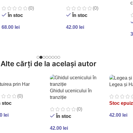
c
(0)
(0)
u
În stoc
În stoc
68.00
lei
42.00
lei
3
ADAUGĂ ÎN COȘ
ADAUGĂ ÎN COȘ
Alte cărți de la același autor
uirea prin Har
Legea și H
Ghidul ucenicului în
(0)
tranziție
Stoc epuiz
n stoc
(0)
42.00
lei
00
lei
În stoc
CITEȘTE 
AUGĂ ÎN COȘ
42.00
lei