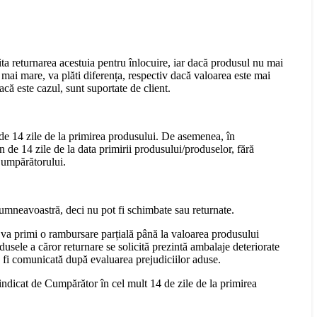
cita returnarea acestuia pentru înlocuire, iar dacă produsul nu mai
mai mare, va plăti diferența, respectiv dacă valoarea este mai
că este cazul, sunt suportate de client.
 de 14 zile de la primirea produsului. De asemenea, în
n de 14 zile de la data primirii produsului/produselor, fără
 Cumpărătorului.
dumneavoastră, deci nu pot fi schimbate sau returnate.
 va primi o rambursare parțială până la valoarea produsului
dusele a căror returnare se solicită prezintă ambalaje deteriorate
a fi comunicată după evaluarea prejudiciilor aduse.
 indicat de Cumpărător în cel mult 14 de zile de la primirea