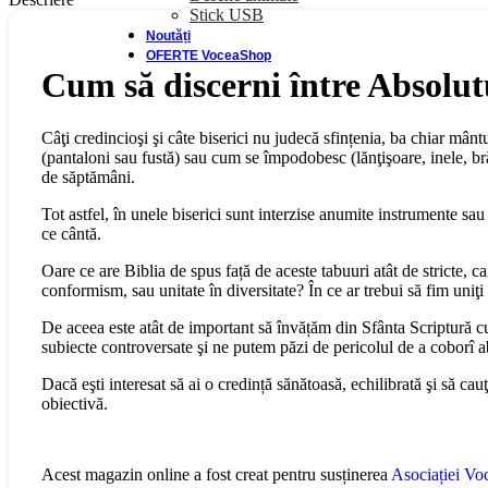
Stick USB
Noutăți
OFERTE VoceaShop
Cum să discerni între Absolut
Câţi credincioşi şi câte biserici nu judecă sfințenia, ba chiar mânt
(pantaloni sau fustă) sau cum se împodobesc (lănţişoare, inele, br
de săptămâni.
Tot astfel, în unele biserici sunt interzise anumite instrumente sau 
ce cântă.
Oare ce are Biblia de spus față de aceste tabuuri atât de stricte, c
conformism, sau unitate în diversitate? În ce ar trebui să fim uniţi
De aceea este atât de important să învățăm din Sfânta Scriptură cu
subiecte controversate şi ne putem păzi de pericolul de a coborî ab
Dacă eşti interesat să ai o credință sănătoasă, echilibrată şi să cauţ
obiectivă.
Acest magazin online a fost creat pentru susținerea
Asociației Voc