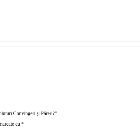
oluturi Convingeri și Păreri?”
 marcate cu
*