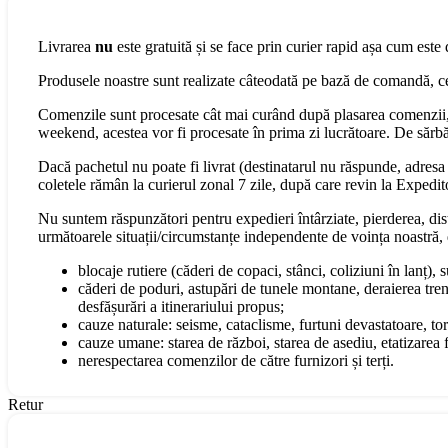
Livrarea
nu
este gratuită și se face prin curier rapid așa cum este 
Produsele noastre sunt realizate câteodată pe bază de comandă, cee
Comenzile sunt procesate cât mai curând după plasarea comenzii, 
weekend, acestea vor fi procesate în prima zi lucrătoare. De sărbăt
Dacă pachetul nu poate fi livrat (destinatarul nu răspunde, adresa s
coletele rămân la curierul zonal 7 zile, după care revin la Expedit
Nu suntem răspunzători pentru expedieri întârziate, pierderea, dist
următoarele situații/circumstanțe independente de voința noastră, 
blocaje rutiere (căderi de copaci, stânci, coliziuni în lanț), 
căderi de poduri, astupări de tunele montane, deraierea tren
desfășurări a itinerariului propus;
cauze naturale: seisme, cataclisme, furtuni devastatoare, torn
cauze umane: starea de război, starea de asediu, etatizarea fo
nerespectarea comenzilor de către furnizori și terți.
Retur