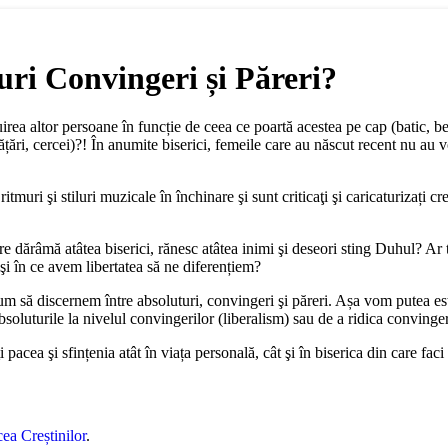
uri Convingeri și Păreri?
uirea altor persoane în funcție de ceea ce poartă acestea pe cap (batic, b
ățări, cercei)?! În anumite biserici, femeile care au născut recent nu au 
ritmuri şi stiluri muzicale în închinare şi sunt criticaţi şi caricaturizați
are dărâmă atâtea biserici, rănesc atâtea inimi şi deseori sting Duhul? Ar 
 şi în ce avem libertatea să ne diferențiem?
m să discernem între absoluturi, convingeri şi păreri. Așa vom putea esto
soluturile la nivelul convingerilor (liberalism) sau de a ridica convingeri
i pacea şi sfințenia atât în viața personală, cât şi în biserica din care fac
ea Creștinilor
.