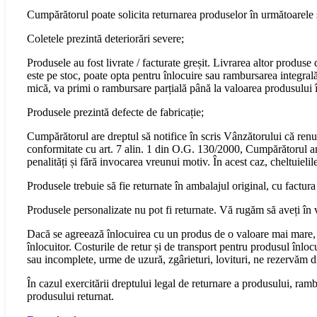
Cumpărătorul poate solicita returnarea produselor în următoarele s
Coletele prezintă deteriorări severe;
Produsele au fost livrate / facturate greșit. Livrarea altor produs
este pe stoc, poate opta pentru înlocuire sau rambursarea integral
mică, va primi o rambursare parțială până la valoarea produsului în
Produsele prezintă defecte de fabricație;
Cumpărătorul are dreptul să notifice în scris Vânzătorului că renu
conformitate cu art. 7 alin. 1 din O.G. 130/2000, Cumpărătorul are 
penalități și fără invocarea vreunui motiv. În acest caz, cheltuiel
Produsele trebuie să fie returnate în ambalajul original, cu factura
Produsele personalizate nu pot fi returnate. Vă rugăm să aveți în 
Dacă se agreează înlocuirea cu un produs de o valoare mai mare, 
înlocuitor. Costurile de retur și de transport pentru produsul înloc
sau incomplete, urme de uzură, zgârieturi, lovituri, ne rezervăm 
În cazul exercitării dreptului legal de returnare a produsului, ram
produsului returnat.