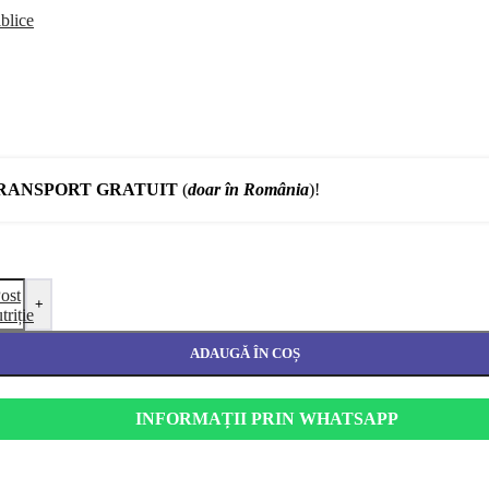
blice
RANSPORT GRATUIT
(
doar în România
)!
ost
+
triție
ADAUGĂ ÎN COȘ
INFORMAȚII PRIN WHATSAPP