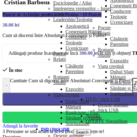
Apologetică
Cristian Barbosu
Enciclopedie / Atlas
Comentarii Bi
Întelegerea vremurilor – Israel
Conducere
Istorie
Puncte de Achiziție pentru acest Produs : 10 Puncte
Teologie
Leadership/Teologie
Ucenicizare
30.00
lei
Apologetică
Poezie
Comentarii Biblice
Relatii
Cum să discerni între Absoluturi Convingeri și Păreri?
Conducere
Căsătorie
Teologie
Parenting
Ucenicizare
Romane
Adăugați produse în valoare de încă
300.00
lei
în coș și obțineți
T
Poezie
Studiu
Relatii
Expozitiv
Căsătorie
Viața creștină
În stoc
Parenting
Duhul Sfant
Romane
Mărturii
Cantitate Cum să discerni între Absoluturi Convingeri și Păreri?
Studiu
Rugăciune / P
-
Sănătate și Nu
Expozitiv
Spiritualitate
Viața creștină
DVD / stick USB
Duhul Sfant
Desene animate
Mărturii
Stick USB
Rugăciune / Post
Noutăți
Sănătate și Nutriție
OFERTE VoceaShop
Spiritualitate
Adaugă la favorite
DVD / Stick USB
3
Persoane se uită acum la acest produs. Grăbește-te!
Search
Desene animate
Descriere