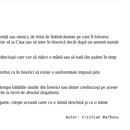
entiță sau nimic), de felul de îmbrăcăminte pe care îl folosesc
voie să ia Cina sau să intre în biserică decât după un anumit număr
 credincioşii care vor să ridice o mână sau să bată din palme în timp
trebui ca în biserici să existe o uniformitate impusă prin
mpa bătăliile inutile din biserici sau dintre credincioşi pe aceste
le la nivel de absolut (legalism).
i parte, citeşte această carte cu o inimă deschisă şi cu o minte
Autor: Cristian Barbosu