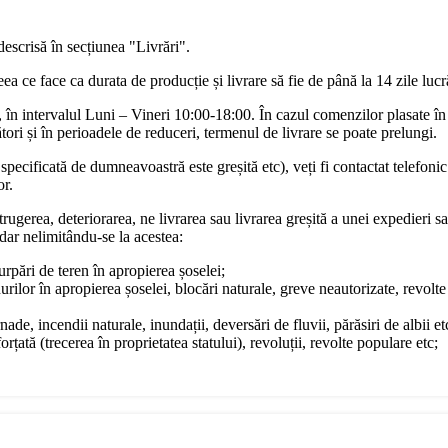
descrisă în secțiunea "Livrări".
a ce face ca durata de producție și livrare să fie de până la 14 zile luc
în intervalul Luni – Vineri 10:00-18:00. În cazul comenzilor plasate în
ori și în perioadele de reduceri, termenul de livrare se poate prelungi.
pecificată de dumneavoastră este greșită etc), veți fi contactat telefonic
or.
rugerea, deteriorarea, ne livrarea sau livrarea greșită a unei expedieri sa
dar nelimitându-se la acestea:
surpări de teren în apropierea șoselei;
urilor în apropierea șoselei, blocări naturale, greve neautorizate, revol
ade, incendii naturale, inundații, deversări de fluvii, părăsiri de albii et
rțată (trecerea în proprietatea statului), revoluții, revolte populare etc;