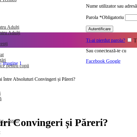
Nume utilizator sau adres
Parola
*
Obligatoriu
tru Adulți
Autentificare
entru Adulți
Ți-ai pierdut parola?
Ț
enți
Sau conectează-te cu
at
tăți
Facebook
Google
ice pentru copii
i între Absoluturi Convingeri și Păreri?
i
ă
uri Convingeri și Păreri?
or – Israel
e