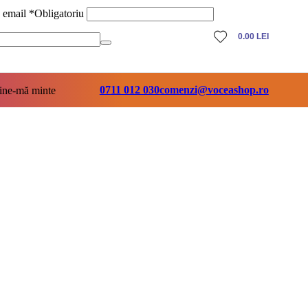
ă email
*
Obligatoriu
0.00
LEI
0711 012 030
comenzi@voceashop.ro
ine-mă minte