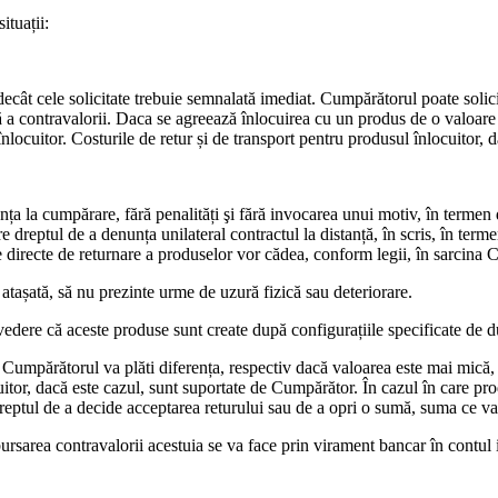
ituații:
e decât cele solicitate trebuie semnalată imediat. Cumpărătorul poate soli
ă a contravalorii. Daca se agreează înlocuirea cu un produs de o valoare 
locuitor. Costurile de retur și de transport pentru produsul înlocuitor, da
nța la cumpărare, fără penalități şi fără invocarea unui motiv, în termen
dreptul de a denunța unilateral contractul la distanță, în scris, în terme
ile directe de returnare a produselor vor cădea, conform legii, în sarcina
 atașată, să nu prezinte urme de uzură fizică sau deteriorare.
vedere că aceste produse sunt create după configurațiile specificate de 
Cumpărătorul va plăti diferența, respectiv dacă valoarea este mai mică,
uitor, dacă este cazul, sunt suportate de Cumpărător. În cazul în care pro
dreptul de a decide acceptarea returului sau de a opri o sumă, suma ce v
bursarea contravalorii acestuia se va face prin virament bancar în contul