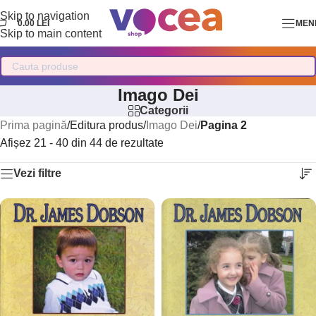
Skip to navigation
0.00
LEI
MEN
Skip to main content
Imago Dei
Categorii
Prima pagină
/
Editura produs
/
Imago Dei
/
Pagina 2
Afișez 21 - 40 din 44 de rezultate
Vezi filtre