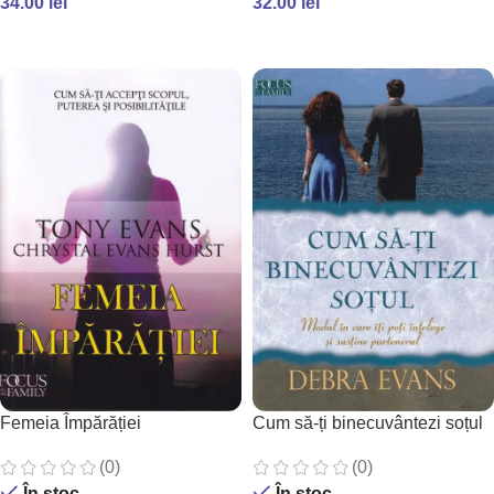
34.00
lei
32.00
lei
ADAUGĂ ÎN COȘ
ADAUGĂ ÎN COȘ
Femeia Împărăției
Cum să-ți binecuvântezi soțul
(0)
(0)
În stoc
În stoc