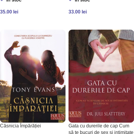
35.00
lei
33.00
lei
ADAUGĂ ÎN COȘ
ADAUGĂ ÎN COȘ
Căsnicia Împărăției
Gata cu durerile de cap Cum
să te bucuri de sex și intimitate