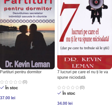
Partituri pentru dormitor
7 lucruri pe care el nu ți le va
spune niciodată
(0)
(0)
În stoc
În stoc
37.00
lei
34.00
lei
ADAUGĂ ÎN COȘ
ADAUGĂ ÎN COȘ