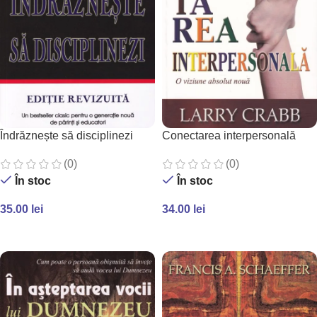
Îndrăznește să disciplinezi
Conectarea interpersonală
(0)
(0)
În stoc
În stoc
35.00
lei
34.00
lei
ADAUGĂ ÎN COȘ
ADAUGĂ ÎN COȘ