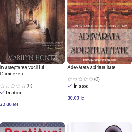
În așteptarea vocii lui
Adevărata spiritualitate
Dumnezeu
(0)
(0)
În stoc
În stoc
30.00
lei
32.00
lei
ADAUGĂ ÎN COȘ
ADAUGĂ ÎN COȘ