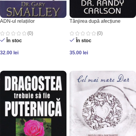
ADN-ul relațiilor
Tânjirea după afecțiune
(0)
(0)
În stoc
În stoc
32.00
lei
35.00
lei
ADAUGĂ ÎN COȘ
ADAUGĂ ÎN COȘ