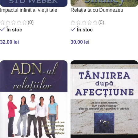
Impactul infinit al vieții tale
Relația ta cu Dumnezeu
(0)
(0)
În stoc
În stoc
32.00
lei
30.00
lei
ADAUGĂ ÎN COȘ
ADAUGĂ ÎN COȘ