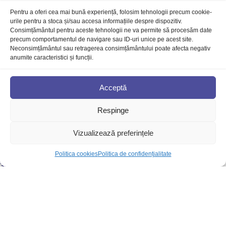
Pentru a oferi cea mai bună experiență, folosim tehnologii precum cookie-
37.00
lei
urile pentru a stoca și/sau accesa informațiile despre dispozitiv.
Consimțământul pentru aceste tehnologii ne va permite să procesăm date
ADAUGĂ ÎN COȘ
precum comportamentul de navigare sau ID-uri unice pe acest site.
Neconsimțământul sau retragerea consimțământului poate afecta negativ
anumite caracteristici și funcții.
Acceptă
Respinge
Copleșit
Vizualizează preferințele
(0)
În stoc
Politica cookies
Politica de confidențialitate
34.00
lei
ADAUGĂ ÎN COȘ
Falsa intimitate
Descătușează-te