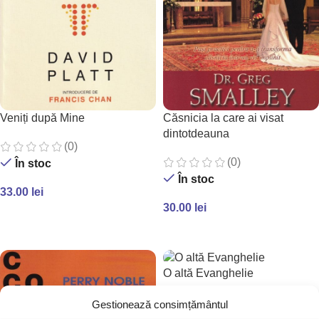
Veniți după Mine
Căsnicia la care ai visat
dintotdeauna
(0)
(0)
În stoc
În stoc
33.00
lei
30.00
lei
ADAUGĂ ÎN COȘ
ADAUGĂ ÎN COȘ
O altă Evanghelie
(0)
Gestionează consimțământul
În stoc