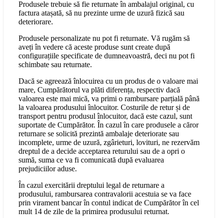
Produsele trebuie să fie returnate în ambalajul original, cu
factura atașată, să nu prezinte urme de uzură fizică sau
deteriorare.
Produsele personalizate nu pot fi returnate. Vă rugăm să
aveți în vedere că aceste produse sunt create după
configurațiile specificate de dumneavoastră, deci nu pot fi
schimbate sau returnate.
Dacă se agreează înlocuirea cu un produs de o valoare mai
mare, Cumpărătorul va plăti diferența, respectiv dacă
valoarea este mai mică, va primi o rambursare parțială până
la valoarea produsului înlocuitor. Costurile de retur și de
transport pentru produsul înlocuitor, dacă este cazul, sunt
suportate de Cumpărător. În cazul în care produsele a căror
returnare se solicită prezintă ambalaje deteriorate sau
incomplete, urme de uzură, zgârieturi, lovituri, ne rezervăm
dreptul de a decide acceptarea returului sau de a opri o
sumă, suma ce va fi comunicată după evaluarea
prejudiciilor aduse.
În cazul exercitării dreptului legal de returnare a
produsului, rambursarea contravalorii acestuia se va face
prin virament bancar în contul indicat de Cumpărător în cel
mult 14 de zile de la primirea produsului returnat.