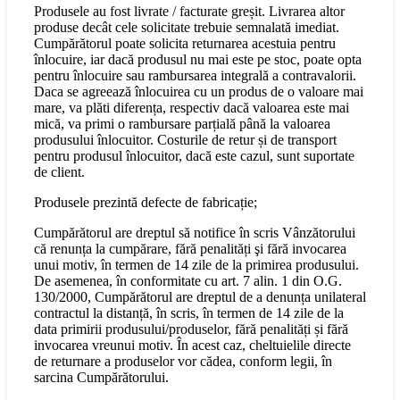
Produsele au fost livrate / facturate greșit. Livrarea altor
produse decât cele solicitate trebuie semnalată imediat.
Cumpărătorul poate solicita returnarea acestuia pentru
înlocuire, iar dacă produsul nu mai este pe stoc, poate opta
pentru înlocuire sau rambursarea integrală a contravalorii.
Daca se agreează înlocuirea cu un produs de o valoare mai
mare, va plăti diferența, respectiv dacă valoarea este mai
mică, va primi o rambursare parțială până la valoarea
produsului înlocuitor. Costurile de retur și de transport
pentru produsul înlocuitor, dacă este cazul, sunt suportate
de client.
Produsele prezintă defecte de fabricație;
Cumpărătorul are dreptul să notifice în scris Vânzătorului
că renunța la cumpărare, fără penalități şi fără invocarea
unui motiv, în termen de 14 zile de la primirea produsului.
De asemenea, în conformitate cu art. 7 alin. 1 din O.G.
130/2000, Cumpărătorul are dreptul de a denunța unilateral
contractul la distanță, în scris, în termen de 14 zile de la
data primirii produsului/produselor, fără penalități și fără
invocarea vreunui motiv. În acest caz, cheltuielile directe
de returnare a produselor vor cădea, conform legii, în
sarcina Cumpărătorului.