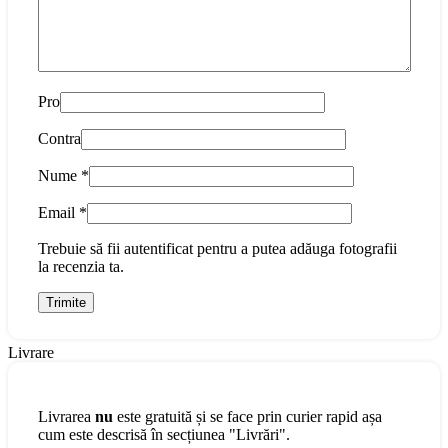
Pro
Contra
Nume
*
Email
*
Trebuie să fii autentificat pentru a putea adăuga fotografii
la recenzia ta.
Livrare
Livrarea
nu
este gratuită și se face prin curier rapid așa
cum este descrisă în secțiunea "Livrări".