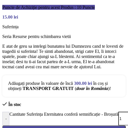
Puncte de Achiziție pentru acest Produs : 10 Puncte
15.00
lei
Suferința
Seria Resurse pentru schimbarea vietii
E atat de greu sa intelegi bunatatea lui Dumnezeu cand te lovesti de
tragedii si suferinta! Te simti abandonat, strigi catre El, Ii intorci
spatele, poate chiar ajungi sa-L blestemi. Ai sentimentul ca te-a
inselat; desi tu ti-ai facut partea de a-L urma, El te-a abandonat
tocmai cand aveai cea mai mare nevoie de ajutorul Lui.
Adăugați produse în valoare de încă
300.00
lei
în coș și
obțineți
TRANSPORT GRATUIT
(
doar în România
)!
În stoc
Cantitate Suferința Eternitatea conferă semnificație - Broșură
-