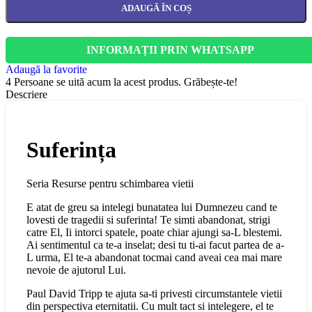
ADAUGĂ ÎN COȘ
INFORMAȚII PRIN WHATSAPP
Adaugă la favorite
4
Persoane se uită acum la acest produs. Grăbește-te!
Descriere
Suferința
Seria Resurse pentru schimbarea vietii
E atat de greu sa intelegi bunatatea lui Dumnezeu cand te
lovesti de tragedii si suferinta! Te simti abandonat, strigi
catre El, Ii intorci spatele, poate chiar ajungi sa-L blestemi.
Ai sentimentul ca te-a inselat; desi tu ti-ai facut partea de a-
L urma, El te-a abandonat tocmai cand aveai cea mai mare
nevoie de ajutorul Lui.
Paul David Tripp te ajuta sa-ti privesti circumstantele vietii
din perspectiva eternitatii. Cu mult tact si intelegere, el te