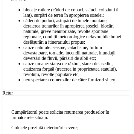
blocaje rutiere (căderi de copaci, stânci, coliziuni în
lanț), surpări de teren în apropierea șoselei;
căderi de poduri, astupări de tunele montane,
deraierea trenurilor în apropierea șoselei, blocări
naturale, greve neautorizate, revolte spontane
regionale, condiții meteorologice nefavorabile bunei
desfășurări a itinerariului propus;
cauze naturale: seisme, cataclisme, furtuni
devastatoare, tornade, incendii naturale, inundații,
deversări de fluvii, părăsiri de albii etc;
cauze umane: starea de război, starea de asediu,
etatizarea forțată (trecerea în proprietatea statului),
revoluții, revolte populare etc;
nerespectarea comenzilor de către furnizori și terți.
Retur
Cumpărătorul poate solicita returnarea produselor în
următoarele situații:
Coletele prezintă deteriorări severe;