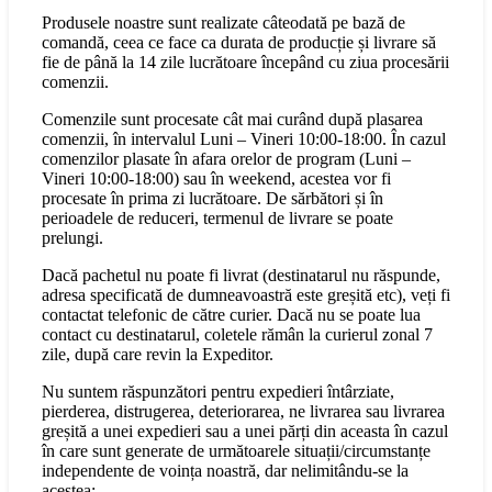
Produsele noastre sunt realizate câteodată pe bază de
comandă, ceea ce face ca durata de producție și livrare să
fie de până la 14 zile lucrătoare începând cu ziua procesării
comenzii.
Comenzile sunt procesate cât mai curând după plasarea
comenzii, în intervalul Luni – Vineri 10:00-18:00. În cazul
comenzilor plasate în afara orelor de program (Luni –
Vineri 10:00-18:00) sau în weekend, acestea vor fi
procesate în prima zi lucrătoare. De sărbători și în
perioadele de reduceri, termenul de livrare se poate
prelungi.
Dacă pachetul nu poate fi livrat (destinatarul nu răspunde,
adresa specificată de dumneavoastră este greșită etc), veți fi
contactat telefonic de către curier. Dacă nu se poate lua
contact cu destinatarul, coletele rămân la curierul zonal 7
zile, după care revin la Expeditor.
Nu suntem răspunzători pentru expedieri întârziate,
pierderea, distrugerea, deteriorarea, ne livrarea sau livrarea
greșită a unei expedieri sau a unei părți din aceasta în cazul
în care sunt generate de următoarele situații/circumstanțe
independente de voința noastră, dar nelimitându-se la
acestea: