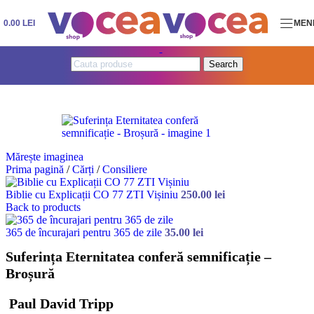
Skip to navigation
Skip to main content
0.00
LEI
MEN
Search
Mărește imaginea
Prima pagină
/
Cărți
/
Consiliere
Biblie cu Explicații CO 77 ZTI Vișiniu
250.00
lei
Back to products
365 de încurajari pentru 365 de zile
35.00
lei
Suferința Eternitatea conferă semnificație –
Broșură
Paul David Tripp