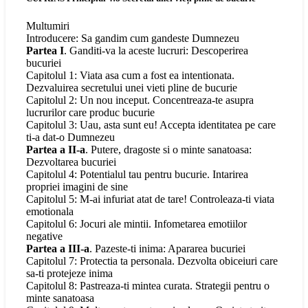
Multumiri
Introducere: Sa gandim cum gandeste Dumnezeu
Partea I
. Ganditi-va la aceste lucruri: Descoperirea
bucuriei
Capitolul 1: Viata asa cum a fost ea intentionata.
Dezvaluirea secretului unei vieti pline de bucurie
Capitolul 2: Un nou inceput. Concentreaza-te asupra
lucrurilor care produc bucurie
Capitolul 3: Uau, asta sunt eu! Accepta identitatea pe care
ti-a dat-o Dumnezeu
Partea a II-a
. Putere, dragoste si o minte sanatoasa:
Dezvoltarea bucuriei
Capitolul 4: Potentialul tau pentru bucurie. Intarirea
propriei imagini de sine
Capitolul 5: M-ai infuriat atat de tare! Controleaza-ti viata
emotionala
Capitolul 6: Jocuri ale mintii. Infometarea emotiilor
negative
Partea a III-a
. Pazeste-ti inima: Apararea bucuriei
Capitolul 7: Protectia ta personala. Dezvolta obiceiuri care
sa-ti protejeze inima
Capitolul 8: Pastreaza-ti mintea curata. Strategii pentru o
minte sanatoasa