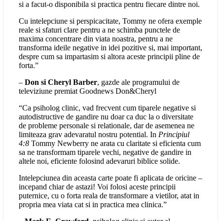
si a facut-o disponibila si practica pentru fiecare dintre noi.
Cu intelepciune si perspicacitate, Tommy ne ofera exemple
reale si sfaturi clare pentru a ne schimba punctele de
maxima concentrare din viata noastra, pentru a ne
transforma ideile negative in idei pozitive si, mai important,
despre cum sa impartasim si altora aceste principii pline de
forta.”
–
Don si Cheryl Barber
, gazde ale programului de
televiziune premiat Goodnews Don&Cheryl
“Ca psiholog clinic, vad frecvent cum tiparele negative si
autodistructive de gandire nu doar ca duc la o diversitate
de probleme personale si relationale, dar de asemenea ne
limiteaza grav adevaratul nostru potential. In
Principiul
4:8
Tommy Newberry ne arata cu claritate si eficienta cum
sa ne transformam tiparele vechi, negative de gandire in
altele noi, eficiente folosind adevaruri biblice solide.
Intelepciunea din aceasta carte poate fi aplicata de oricine –
incepand chiar de astazi! Voi folosi aceste principii
puternice, cu o forta reala de transformare a vietilor, atat in
propria mea viata cat si in practica mea clinica.”