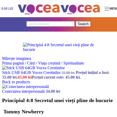
Skip to navigation
Skip to main content
0.00
LEI
MEN
Search
Mărește imaginea
Prima pagină
/
Cărți
/
Viața creștină
/
Spiritualitate
Stick USB 64GB Vocea Crestinilor
Prețul inițial a fost:
55.00
lei
55.00 lei.
45.00
lei
Prețul curent este: 45.00 lei.
Back to products
Conectarea interpersonală
34.00
lei
Principiul 4:8 Secretul unei vieți pline de bucurie
Tommy Newberry