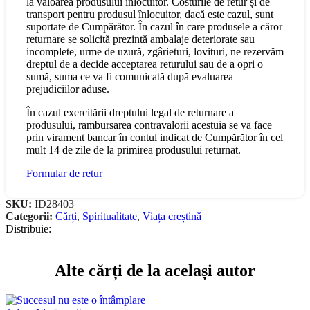
la valoarea produsului înlocuitor. Costurile de retur și de
transport pentru produsul înlocuitor, dacă este cazul, sunt
suportate de Cumpărător. În cazul în care produsele a căror
returnare se solicită prezintă ambalaje deteriorate sau
incomplete, urme de uzură, zgârieturi, lovituri, ne rezervăm
dreptul de a decide acceptarea returului sau de a opri o
sumă, suma ce va fi comunicată după evaluarea
prejudiciilor aduse.
În cazul exercitării dreptului legal de returnare a
produsului, rambursarea contravalorii acestuia se va face
prin virament bancar în contul indicat de Cumpărător în cel
mult 14 de zile de la primirea produsului returnat.
Formular de retur
SKU:
ID28403
Categorii:
Cărți
,
Spiritualitate
,
Viața creștină
Distribuie:
Alte cărți de la același autor