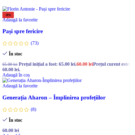
-8%
Adaugă la favorite
Pași spre fericire
(73)
În stoc
Prețul inițial a fost: 65.00 lei.
60.00
lei
Prețul curent este:
65.00
lei
60.00 lei.
Adaugă în coș
Adaugă la favorite
Generația Aharon – Împlinirea profețiilor
(8)
În stoc
60.00
lei