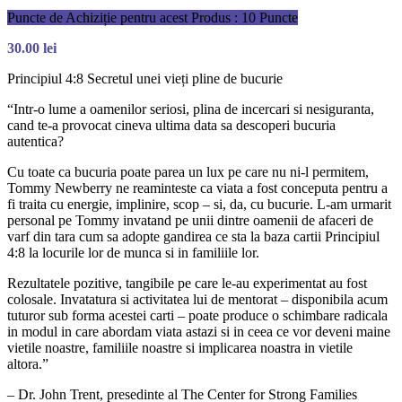
Puncte de Achiziție pentru acest Produs : 10 Puncte
30.00
lei
Principiul 4:8 Secretul unei vieți pline de bucurie
“Intr-o lume a oamenilor seriosi, plina de incercari si nesiguranta,
cand te-a provocat cineva ultima data sa descoperi bucuria
autentica?
Cu toate ca bucuria poate parea un lux pe care nu ni-l permitem,
Tommy Newberry ne reaminteste ca viata a fost conceputa pentru a
fi traita cu energie, implinire, scop – si, da, cu bucurie. L-am urmarit
personal pe Tommy invatand pe unii dintre oamenii de afaceri de
varf din tara cum sa adopte gandirea ce sta la baza cartii Principiul
4:8 la locurile lor de munca si in familiile lor.
Rezultatele pozitive, tangibile pe care le-au experimentat au fost
colosale. Invatatura si activitatea lui de mentorat – disponibila acum
tuturor sub forma acestei carti – poate produce o schimbare radicala
in modul in care abordam viata astazi si in ceea ce vor deveni maine
vietile noastre, familiile noastre si implicarea noastra in vietile
altora.”
– Dr. John Trent, presedinte al The Center for Strong Families