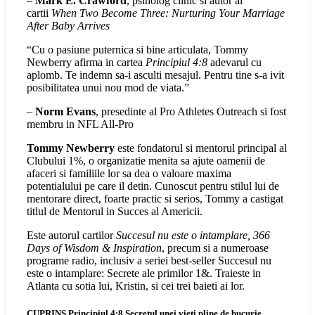
–
Mark E. Crawford
, psiholog clinic si autor al
cartii
When Two Become Three: Nurturing Your Marriage
After Baby Arrives
“Cu o pasiune puternica si bine articulata, Tommy
Newberry afirma in cartea
Principiul 4:8
adevarul cu
aplomb. Te indemn sa-i asculti mesajul. Pentru tine s-a ivit
posibilitatea unui nou mod de viata.”
–
Norm Evans
, presedinte al Pro Athletes Outreach si fost
membru in NFL All-Pro
Tommy Newberry
este fondatorul si mentorul principal al
Clubului 1%, o organizatie menita sa ajute oamenii de
afaceri si familiile lor sa dea o valoare maxima
potentialului pe care il detin. Cunoscut pentru stilul lui de
mentorare direct, foarte practic si serios, Tommy a castigat
titlul de Mentorul in Succes al Americii.
Este autorul cartilor
Succesul nu este o intamplare, 366
Days of Wisdom & Inspiration
, precum si a numeroase
programe radio, inclusiv a seriei best-seller Succesul nu
este o intamplare: Secrete ale primilor 1&. Traieste in
Atlanta cu sotia lui, Kristin, si cei trei baieti ai lor.
CUPRINS Principiul 4:8 Secretul unei vieți pline de bucurie