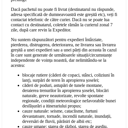
Dacă pachetul nu poate fi livrat (destinatarul nu răspunde,
adresa specificată de dumneavoastră este greșită etc), veți fi
contactat telefonic de către curier. Dacă nu se poate lua
contact cu destinatarul, coletele rămân la curierul zonal 7
zile, după care revin la Expeditor.
Nu suntem răspunzători pentru expedieri întârziate,
pierderea, distrugerea, deteriorarea, ne livrarea sau livrarea
greșită a unei expedieri sau a unei părți din aceasta în cazul
în care sunt generate de următoarele situații/circumstanțe
independente de voința noastră, dar nelimitându-se la
acestea:
blocaje rutiere (căderi de copaci, stânci, coliziuni în
lanț), surpări de teren în apropierea șoselei;
căderi de poduri, astupări de tunele montane,
deraierea trenurilor în apropierea șoselei, blocări
naturale, greve neautorizate, revolte spontane
regionale, condiții meteorologice nefavorabile bunei
desfășurări a itinerariului propus;
cauze naturale: seisme, cataclisme, furtuni
devastatoare, tornade, incendii naturale, inundații,
deversări de fluvii, părăsiri de albii etc;
cauze umane: starea de război, starea de asediu,