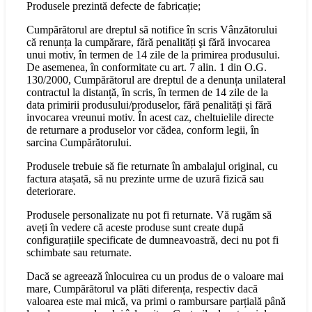
Produsele prezintă defecte de fabricație;
Cumpărătorul are dreptul să notifice în scris Vânzătorului
că renunța la cumpărare, fără penalități şi fără invocarea
unui motiv, în termen de 14 zile de la primirea produsului.
De asemenea, în conformitate cu art. 7 alin. 1 din O.G.
130/2000, Cumpărătorul are dreptul de a denunța unilateral
contractul la distanță, în scris, în termen de 14 zile de la
data primirii produsului/produselor, fără penalități și fără
invocarea vreunui motiv. În acest caz, cheltuielile directe
de returnare a produselor vor cădea, conform legii, în
sarcina Cumpărătorului.
Produsele trebuie să fie returnate în ambalajul original, cu
factura atașată, să nu prezinte urme de uzură fizică sau
deteriorare.
Produsele personalizate nu pot fi returnate. Vă rugăm să
aveți în vedere că aceste produse sunt create după
configurațiile specificate de dumneavoastră, deci nu pot fi
schimbate sau returnate.
Dacă se agreează înlocuirea cu un produs de o valoare mai
mare, Cumpărătorul va plăti diferența, respectiv dacă
valoarea este mai mică, va primi o rambursare parțială până