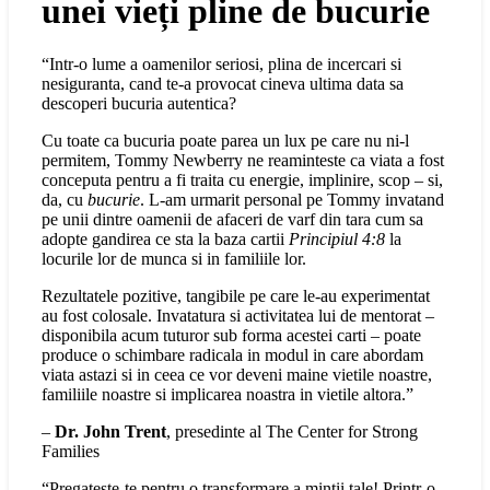
unei vieți pline de bucurie
“Intr-o lume a oamenilor seriosi, plina de incercari si
nesiguranta, cand te-a provocat cineva ultima data sa
descoperi bucuria autentica?
Cu toate ca bucuria poate parea un lux pe care nu ni-l
permitem, Tommy Newberry ne reaminteste ca viata a fost
conceputa pentru a fi traita cu energie, implinire, scop – si,
da, cu
bucurie
. L-am urmarit personal pe Tommy invatand
pe unii dintre oamenii de afaceri de varf din tara cum sa
adopte gandirea ce sta la baza cartii
Principiul 4:8
la
locurile lor de munca si in familiile lor.
Rezultatele pozitive, tangibile pe care le-au experimentat
au fost colosale. Invatatura si activitatea lui de mentorat –
disponibila acum tuturor sub forma acestei carti – poate
produce o schimbare radicala in modul in care abordam
viata astazi si in ceea ce vor deveni maine vietile noastre,
familiile noastre si implicarea noastra in vietile altora.”
–
Dr. John Trent
, presedinte al The Center for Strong
Families
“Pregateste-te pentru o transformare a mintii tale! Printr-o