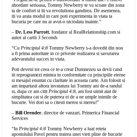
abordare serioasa, Tommy Newberry te va scoate din zona
ta de confort si iti va revolutiona gandirea. De asemenea,
iti va arata modul in care poti experimenta in viata ta
bucuria pe care nu ai avut-o niciodata inainte.”
–
Dr. Less Parrott
, fondator al RealRelationship.com si
autor al cartii
3 Seconds
“Cu
Principiul 4:8
Tommy Newberry s-a dovedit din nou
a fi prima autoritate in ce priveste realizarea si savurarea
adevaratului succes in viata.
Poti deveni tot ceea ce te-a creat Dumnezeu sa devii cand
iti reprogramezi mintea in conformitate cu principiile eterne
si mesajul enuntat cu claritate in aceasta carte. Am folosit si
am impartasit altora invatatura lui Tommy ani de-a randul
si, dupa ce am citit
Principiul 4:8
, am fost uimit atat de
simplitatea cat si de puterea ei de a ne umple inimile de
bucurie. Vei dori sa o citesti mereu si mereu!”
–
Bill Orender
, director de vanzari, Primerica Financial
Services
“In
Principiul 4:8
Tommy Newberry a luat reteta
apostolului Pavel pentru trairea unei vieti pline de bucurie