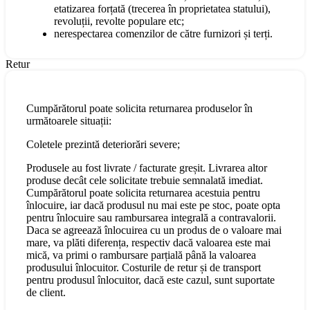
etatizarea forțată (trecerea în proprietatea statului),
revoluții, revolte populare etc;
nerespectarea comenzilor de către furnizori și terți.
Retur
Cumpărătorul poate solicita returnarea produselor în
următoarele situații:
Coletele prezintă deteriorări severe;
Produsele au fost livrate / facturate greșit. Livrarea altor
produse decât cele solicitate trebuie semnalată imediat.
Cumpărătorul poate solicita returnarea acestuia pentru
înlocuire, iar dacă produsul nu mai este pe stoc, poate opta
pentru înlocuire sau rambursarea integrală a contravalorii.
Daca se agreează înlocuirea cu un produs de o valoare mai
mare, va plăti diferența, respectiv dacă valoarea este mai
mică, va primi o rambursare parțială până la valoarea
produsului înlocuitor. Costurile de retur și de transport
pentru produsul înlocuitor, dacă este cazul, sunt suportate
de client.