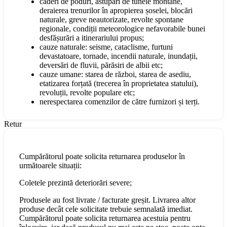
căderi de poduri, astupări de tunele montane,
deraierea trenurilor în apropierea șoselei, blocări
naturale, greve neautorizate, revolte spontane
regionale, condiții meteorologice nefavorabile bunei
desfășurări a itinerariului propus;
cauze naturale: seisme, cataclisme, furtuni
devastatoare, tornade, incendii naturale, inundații,
deversări de fluvii, părăsiri de albii etc;
cauze umane: starea de război, starea de asediu,
etatizarea forțată (trecerea în proprietatea statului),
revoluții, revolte populare etc;
nerespectarea comenzilor de către furnizori și terți.
Retur
Cumpărătorul poate solicita returnarea produselor în
următoarele situații:
Coletele prezintă deteriorări severe;
Produsele au fost livrate / facturate greșit. Livrarea altor
produse decât cele solicitate trebuie semnalată imediat.
Cumpărătorul poate solicita returnarea acestuia pentru