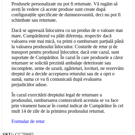
Produsele personalizate nu pot fi returnate. Vă rugăm să
aveți în vedere că aceste produse sunt create după
configurațiile specificate de dumneavoastră, deci nu pot fi
schimbate sau returnate.
Dacă se agreează înlocuirea cu un produs de o valoare mai
mare, Cumpărătorul va plăti diferența, respectiv dacă
valoarea este mai mică, va primi o rambursare parțială până
la valoarea produsului înlocuitor. Costurile de retur și de
transport pentru produsul înlocuitor, dacă este cazul, sunt
suportate de Cumpărător. În cazul în care produsele a căror
returnare se solicită prezintă ambalaje deteriorate sau
incomplete, urme de uzură, zgârieturi, lovituri, ne rezervăm
dreptul de a decide acceptarea returului sau de a opri o
sumă, suma ce va fi comunicată după evaluarea
prejudiciilor aduse.
În cazul exercitării dreptului legal de returnare a
produsului, rambursarea contravalorii acestuia se va face
prin virament bancar în contul indicat de Cumpărător în cel
mult 14 de zile de la primirea produsului returnat.
Formular de retur
SKU:
CC79885