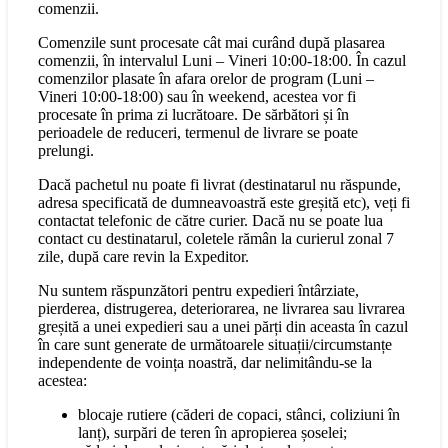
comenzii.
Comenzile sunt procesate cât mai curând după plasarea
comenzii, în intervalul Luni – Vineri 10:00-18:00. În cazul
comenzilor plasate în afara orelor de program (Luni –
Vineri 10:00-18:00) sau în weekend, acestea vor fi
procesate în prima zi lucrătoare. De sărbători și în
perioadele de reduceri, termenul de livrare se poate
prelungi.
Dacă pachetul nu poate fi livrat (destinatarul nu răspunde,
adresa specificată de dumneavoastră este greșită etc), veți fi
contactat telefonic de către curier. Dacă nu se poate lua
contact cu destinatarul, coletele rămân la curierul zonal 7
zile, după care revin la Expeditor.
Nu suntem răspunzători pentru expedieri întârziate,
pierderea, distrugerea, deteriorarea, ne livrarea sau livrarea
greșită a unei expedieri sau a unei părți din aceasta în cazul
în care sunt generate de următoarele situații/circumstanțe
independente de voința noastră, dar nelimitându-se la
acestea:
blocaje rutiere (căderi de copaci, stânci, coliziuni în
lanț), surpări de teren în apropierea șoselei;