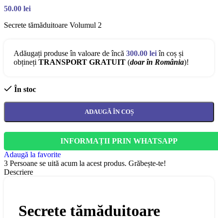
50.00
lei
Secrete tămăduitoare Volumul 2
Adăugați produse în valoare de încă
300.00
lei
în coș și
obțineți
TRANSPORT GRATUIT
(
doar în România
)!
În stoc
ADAUGĂ ÎN COȘ
INFORMAȚII PRIN WHATSAPP
Adaugă la favorite
3
Persoane se uită acum la acest produs. Grăbește-te!
Descriere
Secrete tămăduitoare