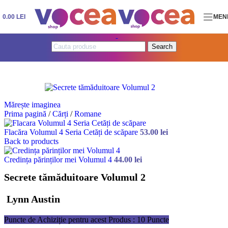
Skip to navigation
Skip to main content
0.00
LEI
MEN
Search
Mărește imaginea
Prima pagină
/
Cărți
/
Romane
Flacăra Volumul 4 Seria Cetăți de scăpare
53.00
lei
Back to products
Credința părinților mei Volumul 4
44.00
lei
Secrete tămăduitoare Volumul 2
Lynn Austin
Puncte de Achiziție pentru acest Produs : 10 Puncte