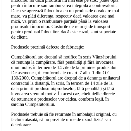
înlocuire, iar dacă produsul nu mai este pe stoc, poate opta
pentru înlocuire sau rambursarea integrală a contravalorii.
Daca se agreează înlocuirea cu un produs de o valoare mai
mare, va plăti diferența, respectiv dacă valoarea este mai
mică, va primi o rambursare parțială până la valoarea
produsului înlocuitor. Costurile de retur și de transport
pentru produsul înlocuitor, dacă este cazul, sunt suportate
de client.
Produsele prezintă defecte de fabricație;
Cumpărătorul are dreptul să notifice în scris Vânzătorului
că renunța la cumpărare, fără penalități şi fără invocarea
unui motiv, în termen de 14 zile de la primirea produsului.
De asemenea, în conformitate cu art. 7 alin. 1 din O.G.
130/2000, Cumpărătorul are dreptul de a denunța unilateral
contractul la distanță, în scris, în termen de 14 zile de la
data primirii produsului/produselor, fără penalități și fără
invocarea vreunui motiv. În acest caz, cheltuielile directe
de returnare a produselor vor cădea, conform legii, în
sarcina Cumpărătorului.
Produsele trebuie să fie returnate în ambalajul original, cu
factura atașată, să nu prezinte urme de uzură fizică sau
deteriorare.