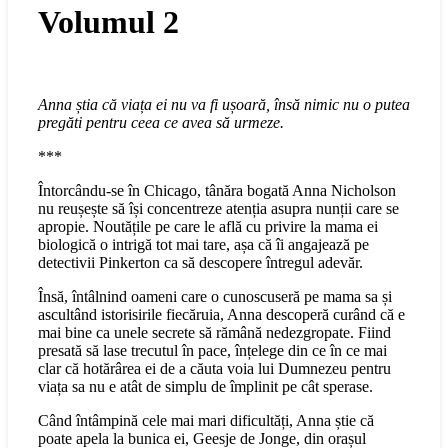
Volumul 2
Anna știa că viața ei nu va fi ușoară, însă nimic nu o putea
pregăti pentru ceea ce avea să urmeze.
***
Întorcându-se în Chicago, tânăra bogată Anna Nicholson
nu reușește să își concentreze atenția asupra nunții care se
apropie. Noutățile pe care le află cu privire la mama ei
biologică o intrigă tot mai tare, așa că îi angajează pe
detectivii Pinkerton ca să descopere întregul adevăr.
Însă, întâlnind oameni care o cunoscuseră pe mama sa și
ascultând istorisirile fiecăruia, Anna descoperă curând că e
mai bine ca unele secrete să rămână nedezgropate. Fiind
presată să lase trecutul în pace, înțelege din ce în ce mai
clar că hotărârea ei de a căuta voia lui Dumnezeu pentru
viața sa nu e atât de simplu de împlinit pe cât sperase.
Când întâmpină cele mai mari dificultăți, Anna știe că
poate apela la bunica ei, Geesje de Jonge, din orașul