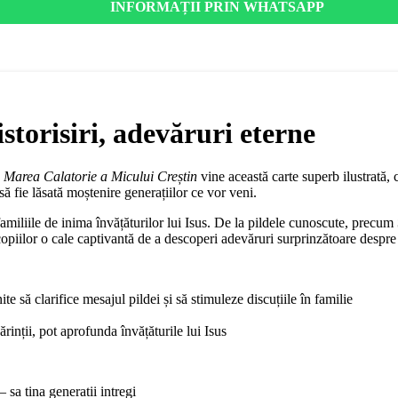
INFORMAȚII PRIN WHATSAPP
storisiri, adevăruri eterne
a
Marea Calatorie a Micului Creștin
vine această carte superb ilustrată, 
ă fie lăsată moștenire generațiilor ce vor veni.
familiile de inima învățăturilor lui Isus. De la pildele cunoscute, precum
ră copiilor o cale captivantă de a descoperi adevăruri surprinzătoare desp
te să clarifice mesajul pildei și să stimuleze discuțiile în familie
rinții, pot aprofunda învățăturile lui Isus
 sa tina generatii intregi