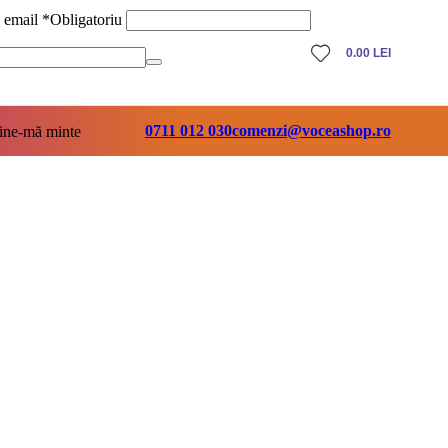
ă email
*
Obligatoriu
0.00
LEI
0711 012 030
comenzi@voceashop.ro
ine-mă minte