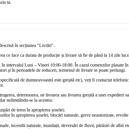
zia ta.
descrisă în secțiunea "Livrări".
a ce face ca durata de producție și livrare să fie de până la 14 zile luc
în intervalul Luni – Vineri 10:00-18:00. În cazul comenzilor plasate în
ori și în perioadele de reduceri, termenul de livrare se poate prelungi.
pecificată de dumneavoastră este greșită etc), veți fi contactat telefonic
or.
rugerea, deteriorarea, ne livrarea sau livrarea greșită a unei expedieri sa
dar nelimitându-se la acestea:
surpări de teren în apropierea șoselei;
urilor în apropierea șoselei, blocări naturale, greve neautorizate, revol
ade, incendii naturale, inundații, deversări de fluvii, părăsiri de albii et