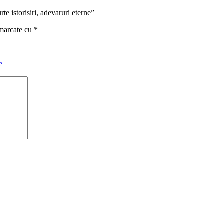
te istorisiri, adevaruri eterne”
 marcate cu
*
e