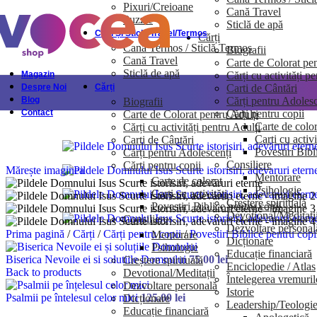
Pixuri/Creioane
Cană Travel
Skip to navigation
Skip to main content
Puzzle
Sticlă de apă
Căni Și Sticle Travel/Termos
Cărți
Cană Termos / Sticlă Termos
Biografii
Cană Travel
Carte de Colorat pen
Sticlă de apă
Cărți cu activități p
Magazin
Carti de Cântări
Despre Noi
Cărți
Cărți pentru Adolesc
Blog
Biografii
Cărți pentru copii
Contact
Carte de Colorat pentru Adulți
Carte de color
Cărți cu activități pentru Adulți
Carți cu activi
Carti de Cântări
Povestiri Bibl
Cărți pentru Adolescenți
Consiliere
Cărți pentru copii
Mărește imaginea
Mentorare
Carte de colorat
Psihologie
Carți cu activități
Creștere spirituală
Povestiri Biblice pentru copii
Devotional/Meditați
Consiliere
Dezvoltare personal
Prima pagină
/
Cărți
/
Cărți pentru copii
/
Povestiri Biblice pentru cop
Mentorare
Dicționare
Psihologie
Educație financiară
Biserica Nevoile ei si solutiile Domnului
75.00
lei
Creștere spirituală
Enciclopedie / Atlas
Back to products
Devotional/Meditații
Întelegerea vremuril
Dezvoltare personală
Istorie
Psalmii pe întelesul celor mici
125.00
lei
Dicționare
Leadership/Teologi
Educație financiară