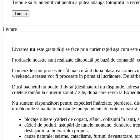
Trebuie să fii autentificat pentru a putea adăuga fotografii la recen
Livrare
Livrarea
nu
este gratuită și se face prin curier rapid așa cum este 
Produsele noastre sunt realizate câteodată pe bază de comandă, cee
Comenzile sunt procesate cât mai curând după plasarea comenzii, 
weekend, acestea vor fi procesate în prima zi lucrătoare. De sărbăt
Dacă pachetul nu poate fi livrat (destinatarul nu răspunde, adresa s
coletele rămân la curierul zonal 7 zile, după care revin la Expedit
Nu suntem răspunzători pentru expedieri întârziate, pierderea, dist
următoarele situații/circumstanțe independente de voința noastră, 
blocaje rutiere (căderi de copaci, stânci, coliziuni în lanț), 
căderi de poduri, astupări de tunele montane, deraierea tren
desfășurări a itinerariului propus;
cauze naturale: seisme, cataclisme, furtuni devastatoare, torn