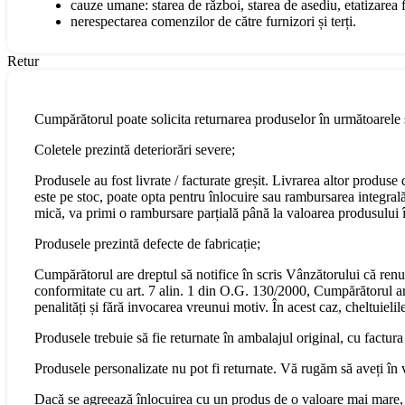
cauze umane: starea de război, starea de asediu, etatizarea fo
nerespectarea comenzilor de către furnizori și terți.
Retur
Cumpărătorul poate solicita returnarea produselor în următoarele s
Coletele prezintă deteriorări severe;
Produsele au fost livrate / facturate greșit. Livrarea altor produs
este pe stoc, poate opta pentru înlocuire sau rambursarea integral
mică, va primi o rambursare parțială până la valoarea produsului în
Produsele prezintă defecte de fabricație;
Cumpărătorul are dreptul să notifice în scris Vânzătorului că renu
conformitate cu art. 7 alin. 1 din O.G. 130/2000, Cumpărătorul are 
penalități și fără invocarea vreunui motiv. În acest caz, cheltuiel
Produsele trebuie să fie returnate în ambalajul original, cu factura
Produsele personalizate nu pot fi returnate. Vă rugăm să aveți în 
Dacă se agreează înlocuirea cu un produs de o valoare mai mare, 