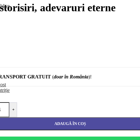
storisiri, adevaruri eterne
blice
RANSPORT GRATUIT
(
doar în România
)!
ost
triție
+
ADAUGĂ ÎN COȘ