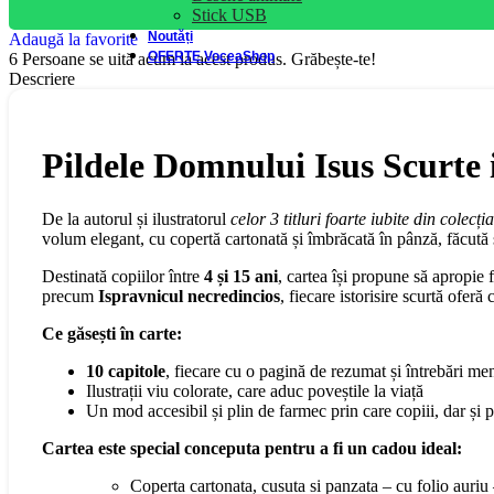
Stick USB
Noutăți
Adaugă la favorite
OFERTE VoceaShop
6
Persoane se uită acum la acest produs. Grăbește-te!
Descriere
Pildele Domnului Isus Scurte i
De la autorul și ilustratorul
celor 3 titluri foarte iubite din colecți
volum elegant, cu copertă cartonată și îmbrăcată în pânză, făcută s
Destinată copiilor între
4 și 1
5 ani
, cartea își propune să apropie 
precum
Ispravnicul
necredincios
, fiecare istorisire scurtă ofe
Ce găsești în carte:
10 capitole
, fiecare cu o pagină de rezumat și întrebări meni
Ilustrații viu colorate, care aduc poveștile la viață
Un mod accesibil și plin de farmec prin care copiii, dar și pă
Cartea este special conceputa pentru a fi un cadou ideal:
Coperta cartonata, cusuta si panzata – cu folio auriu –