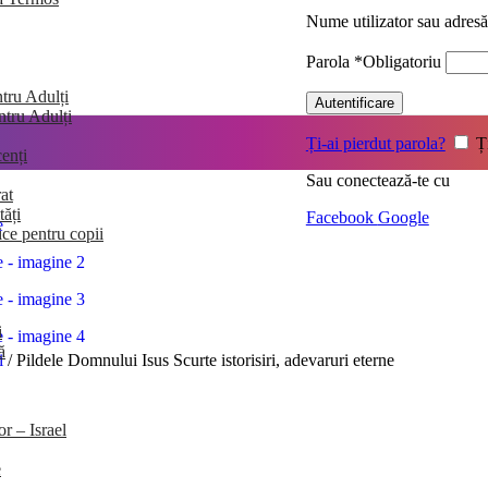
Nume utilizator sau adres
Parola
*
Obligatoriu
tru Adulți
Autentificare
entru Adulți
Ți-ai pierdut parola?
Ț
enți
Sau conectează-te cu
at
tăți
Facebook
Google
ice pentru copii
i
ă
ii
/
Pildele Domnului Isus Scurte istorisiri, adevaruri eterne
or – Israel
e