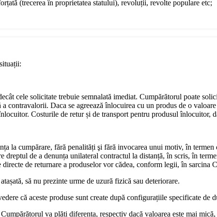
rțată (trecerea în proprietatea statului), revoluții, revolte populare etc;
ituații:
e decât cele solicitate trebuie semnalată imediat. Cumpărătorul poate soli
ă a contravalorii. Daca se agreează înlocuirea cu un produs de o valoare 
locuitor. Costurile de retur și de transport pentru produsul înlocuitor, da
nța la cumpărare, fără penalități şi fără invocarea unui motiv, în termen
dreptul de a denunța unilateral contractul la distanță, în scris, în terme
ile directe de returnare a produselor vor cădea, conform legii, în sarcina
 atașată, să nu prezinte urme de uzură fizică sau deteriorare.
vedere că aceste produse sunt create după configurațiile specificate de 
Cumpărătorul va plăti diferența, respectiv dacă valoarea este mai mică,