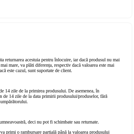
cita returnarea acestuia pentru înlocuire, iar dacă produsul nu mai
mai mare, va plăti diferența, respectiv dacă valoarea este mai
că este cazul, sunt suportate de client.
 de 14 zile de la primirea produsului. De asemenea, în
n de 14 zile de la data primirii produsului/produselor, fără
 Cumpărătorului.
dumneavoastră, deci nu pot fi schimbate sau returnate.
 va primi o rambursare parțială până la valoarea produsului