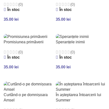
(0)
(0)
În stoc
În stoc
35.00
lei
35.00
lei
ADAUGĂ ÎN COȘ
ADAUGĂ ÎN COȘ
Promisiunea primăverii
Speranțele inimii
(0)
(0)
În stoc
În stoc
35.00
lei
35.00
lei
ADAUGĂ ÎN COȘ
ADAUGĂ ÎN COȘ
Curtând-o pe domnișoara
În așteptarea întoarcerii lui
Amsel
Summer