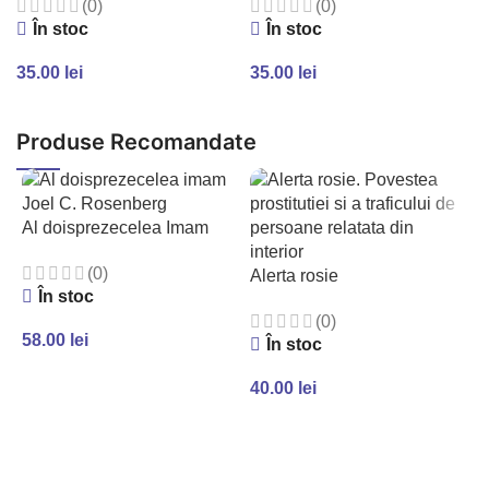
(0)
(0)
În stoc
În stoc
35.00
lei
35.00
lei
ADAUGĂ ÎN COȘ
ADAUGĂ ÎN COȘ
Produse Recomandate
Al doisprezecelea Imam
(0)
Alerta rosie
În stoc
(0)
58.00
lei
În stoc
ADAUGĂ ÎN COȘ
40.00
lei
ADAUGĂ ÎN COȘ
A