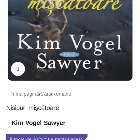
Mărește imaginea
Prima pagină
/
Cărți
/
Romane
Nisipuri mișcătoare
Kim Vogel Sawyer
Puncte de Achiziție pentru acest