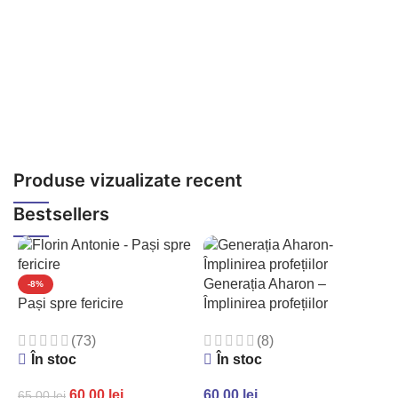
2
6
Produse vizualizate recent
Bestsellers
Generația Aharon –
-8%
Pași spre fericire
Împlinirea profețiilor
(73)
(8)
În stoc
În stoc
60.00
lei
60.00
lei
65.00
lei