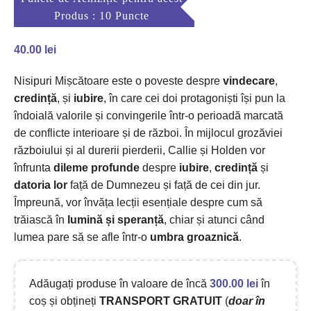
Produs : 10 Puncte
40.00
lei
Nisipuri Mișcătoare este o poveste despre
vindecare
,
credință
, și
iubire
, în care cei doi protagoniști își pun la
îndoială valorile și convingerile într-o perioadă marcată
de conflicte interioare și de război. În mijlocul grozăviei
războiului și al durerii pierderii, Callie și Holden vor
înfrunta
dileme profunde
despre
iubire
,
credință
și
datoria lor
față de Dumnezeu și față de cei din jur.
Împreună, vor învăța lecții esențiale despre cum să
trăiască în
lumină și speranță
, chiar și atunci când
lumea pare să se afle într-o
umbra groaznică
.
Adăugați produse în valoare de încă
300.00
lei
în
coș și obțineți
TRANSPORT GRATUIT
(
doar în