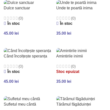
Dulce sanctuar
Unde te poartă inima
(0)
(0)
În stoc
În stoc
45.00
lei
35.00
lei
ADAUGĂ ÎN COȘ
ADAUGĂ ÎN COȘ
Când încolțește speranța
Amintirile inimii
(0)
(0)
În stoc
Stoc epuizat
45.00
lei
35.00
lei
ADAUGĂ ÎN COȘ
CITEȘTE MAI MULT
Sufletul meu cântă
Tărâmul făgăduinței