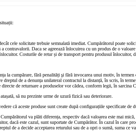
ituații:
e decât cele solicitate trebuie semnalată imediat. Cumpărătorul poate soli
ă a contravalorii. Daca se agreează înlocuirea cu un produs de o valoare 
locuitor. Costurile de retur și de transport pentru produsul înlocuitor, da
nța la cumpărare, fără penalități şi fără invocarea unui motiv, în termen
dreptul de a denunța unilateral contractul la distanță, în scris, în terme
ile directe de returnare a produselor vor cădea, conform legii, în sarcina
 atașată, să nu prezinte urme de uzură fizică sau deteriorare.
vedere că aceste produse sunt create după configurațiile specificate de 
Cumpărătorul va plăti diferența, respectiv dacă valoarea este mai mică,
uitor, dacă este cazul, sunt suportate de Cumpărător. În cazul în care pro
dreptul de a decide acceptarea returului sau de a opri o sumă, suma ce v