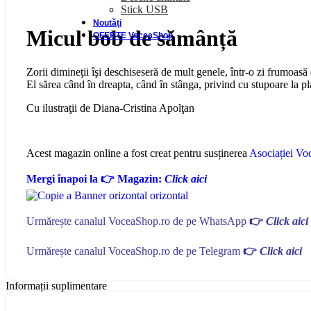
Stick USB
Noutăți
Micul bob de sămânță
OFERTE VoceaShop
Zorii dimineţii îşi deschiseseră de mult genele, într-o zi frumoa
El sărea când în dreapta, când în stânga, privind cu stupoare la pl
Cu ilustraţii de Diana-Cristina Apolţan
Acest magazin online a fost creat pentru susținerea
Asociației Voc
Mergi înapoi la 👉 Magazin:
Click aici
Urmărește canalul VoceaShop.ro de pe WhatsApp
👉
Click aici
Urmărește canalul VoceaShop.ro de pe Telegram
👉
Click aici
Informații suplimentare