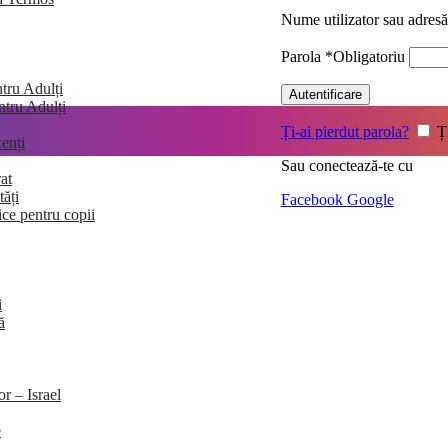
Nume utilizator sau adres
Parola
*
Obligatoriu
tru Adulți
Autentificare
entru Adulți
Ți-ai pierdut parola?
Ț
enți
Sau conectează-te cu
at
tăți
Facebook
Google
ice pentru copii
i
ă
or – Israel
e