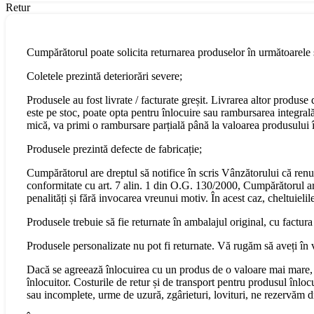
Retur
Cumpărătorul poate solicita returnarea produselor în următoarele s
Coletele prezintă deteriorări severe;
Produsele au fost livrate / facturate greșit. Livrarea altor produs
este pe stoc, poate opta pentru înlocuire sau rambursarea integral
mică, va primi o rambursare parțială până la valoarea produsului în
Produsele prezintă defecte de fabricație;
Cumpărătorul are dreptul să notifice în scris Vânzătorului că renu
conformitate cu art. 7 alin. 1 din O.G. 130/2000, Cumpărătorul are 
penalități și fără invocarea vreunui motiv. În acest caz, cheltuiel
Produsele trebuie să fie returnate în ambalajul original, cu factura
Produsele personalizate nu pot fi returnate. Vă rugăm să aveți în 
Dacă se agreează înlocuirea cu un produs de o valoare mai mare, 
înlocuitor. Costurile de retur și de transport pentru produsul înloc
sau incomplete, urme de uzură, zgârieturi, lovituri, ne rezervăm 