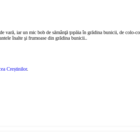
să de vară, iar un mic bob de sămânţă ţopăia în grădina bunicii, de colo
antele înalte şi frumoase din grădina bunicii..
ea Creștinilor
.