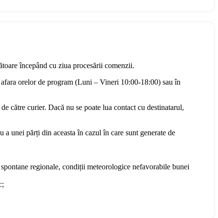
rătoare începând cu ziua procesării comenzii.
 afara orelor de program (Luni – Vineri 10:00-18:00) sau în
 de către curier. Dacă nu se poate lua contact cu destinatarul,
u a unei părți din aceasta în cazul în care sunt generate de
te spontane regionale, condiții meteorologice nefavorabile bunei
c;