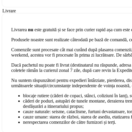
Livrare
Livrarea
nu
este gratuită și se face prin curier rapid așa cum este 
Produsele noastre sunt realizate câteodată pe bază de comandă, cee
Comenzile sunt procesate cât mai curând după plasarea comenzii, 
weekend, acestea vor fi procesate în prima zi lucrătoare. De sărbăt
Dacă pachetul nu poate fi livrat (destinatarul nu răspunde, adresa s
coletele rămân la curierul zonal 7 zile, după care revin la Expedit
Nu suntem răspunzători pentru expedieri întârziate, pierderea, dist
următoarele situații/circumstanțe independente de voința noastră, 
blocaje rutiere (căderi de copaci, stânci, coliziuni în lanț), 
căderi de poduri, astupări de tunele montane, deraierea tren
desfășurări a itinerariului propus;
cauze naturale: seisme, cataclisme, furtuni devastatoare, torn
cauze umane: starea de război, starea de asediu, etatizarea fo
nerespectarea comenzilor de către furnizori și terți.