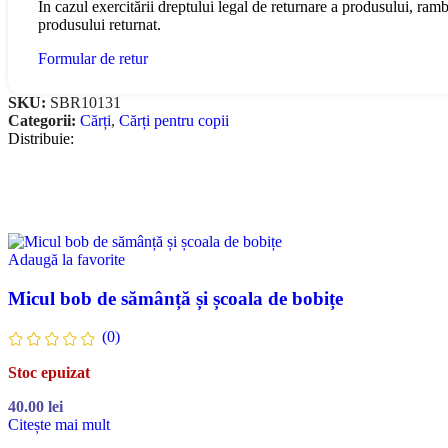
În cazul exercitării dreptului legal de returnare a produsului, ram
produsului returnat.
Formular de retur
SKU:
SBR10131
Categorii:
Cărți
,
Cărți pentru copii
Distribuie:
Adaugă la favorite
Micul bob de sămânță și școala de bobițe
(0)
Stoc epuizat
40.00
lei
Citește mai mult