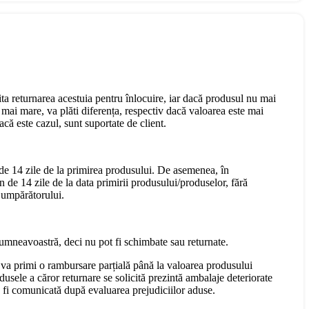
cita returnarea acestuia pentru înlocuire, iar dacă produsul nu mai
mai mare, va plăti diferența, respectiv dacă valoarea este mai
că este cazul, sunt suportate de client.
 de 14 zile de la primirea produsului. De asemenea, în
n de 14 zile de la data primirii produsului/produselor, fără
 Cumpărătorului.
dumneavoastră, deci nu pot fi schimbate sau returnate.
 va primi o rambursare parțială până la valoarea produsului
dusele a căror returnare se solicită prezintă ambalaje deteriorate
a fi comunicată după evaluarea prejudiciilor aduse.