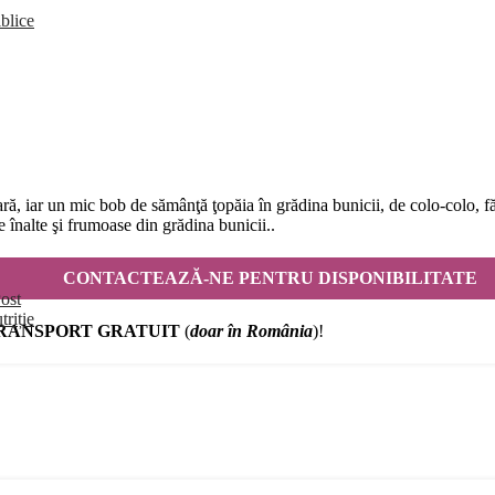
blice
 vară, iar un mic bob de sămânţă ţopăia în grădina bunicii, de colo-colo
e înalte şi frumoase din grădina bunicii..
CONTACTEAZĂ-NE PENTRU DISPONIBILITATE
ost
triție
RANSPORT GRATUIT
(
doar în România
)!