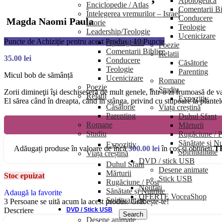
Apologetică
Enciclopedie / Atlas
Comentarii Bi
Întelegerea vremurilor – Israel
Conducere
Magda Naomi Paula
Istorie
Teologie
Leadership/Teologie
Ucenicizare
Puncte de Achiziție pentru acest Produs : 10 Puncte
Apologetică
Poezie
Comentarii Biblice
Relatii
35.00
lei
Conducere
Căsătorie
Teologie
Parenting
Micul bob de sămânță
Ucenicizare
Romane
Poezie
Studiu
Zorii dimineţii îşi deschiseseră de mult genele, într-o zi frumoasă de
Relatii
Expozitiv
El sărea când în dreapta, când în stânga, privind cu stupoare la plantel
Căsătorie
Viața creștină
Parenting
Duhul Sfant
Romane
Mărturii
Studiu
Rugăciune / P
Sănătate și Nu
Expozitiv
Adăugați produse în valoare de încă
300.00
lei
în coș și obțineți
T
Spiritualitate
Viața creștină
DVD / stick USB
Duhul Sfant
Desene animate
Mărturii
Stoc epuizat
Stick USB
Rugăciune / Post
Noutăți
Sănătate și Nutriție
Adaugă la favorite
OFERTE VoceaShop
Spiritualitate
3
Persoane se uită acum la acest produs. Grăbește-te!
Descriere
DVD / Stick USB
Search
Desene animate