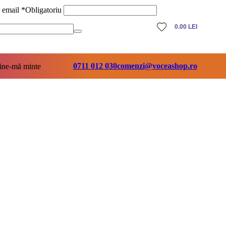
ă email
*
Obligatoriu
0.00
LEI
0711 012 030
comenzi@voceashop.ro
ine-mă minte