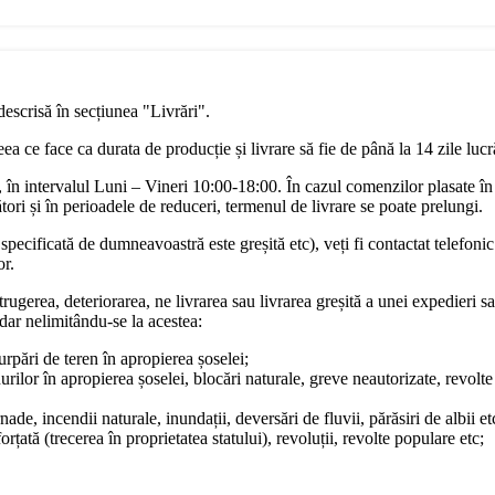
descrisă în secțiunea "Livrări".
a ce face ca durata de producție și livrare să fie de până la 14 zile luc
în intervalul Luni – Vineri 10:00-18:00. În cazul comenzilor plasate în
ori și în perioadele de reduceri, termenul de livrare se poate prelungi.
pecificată de dumneavoastră este greșită etc), veți fi contactat telefonic
or.
rugerea, deteriorarea, ne livrarea sau livrarea greșită a unei expedieri sa
dar nelimitându-se la acestea:
surpări de teren în apropierea șoselei;
urilor în apropierea șoselei, blocări naturale, greve neautorizate, revol
ade, incendii naturale, inundații, deversări de fluvii, părăsiri de albii et
rțată (trecerea în proprietatea statului), revoluții, revolte populare etc;