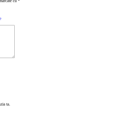
 marcate cu
*
e
zia ta.