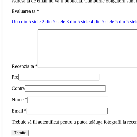
Adresa ta de email nu va fi publicată.
Câmpurile obligatorii sunt
Evaluarea ta
*
Una din 5 stele
2 din 5 stele
3 din 5 stele
4 din 5 stele
5 din 5 stel
Recenzia ta
*
Pro
Contra
Nume
*
Email
*
Trebuie să fii autentificat pentru a putea adăuga fotografii la recen