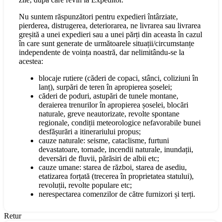
Nu suntem răspunzători pentru expedieri întârziate,
pierderea, distrugerea, deteriorarea, ne livrarea sau livrarea
greșită a unei expedieri sau a unei părți din aceasta în cazul
în care sunt generate de următoarele situații/circumstanțe
independente de voința noastră, dar nelimitându-se la
acestea:
blocaje rutiere (căderi de copaci, stânci, coliziuni în
lanț), surpări de teren în apropierea șoselei;
căderi de poduri, astupări de tunele montane,
deraierea trenurilor în apropierea șoselei, blocări
naturale, greve neautorizate, revolte spontane
regionale, condiții meteorologice nefavorabile bunei
desfășurări a itinerariului propus;
cauze naturale: seisme, cataclisme, furtuni
devastatoare, tornade, incendii naturale, inundații,
deversări de fluvii, părăsiri de albii etc;
cauze umane: starea de război, starea de asediu,
etatizarea forțată (trecerea în proprietatea statului),
revoluții, revolte populare etc;
nerespectarea comenzilor de către furnizori și terți.
Retur