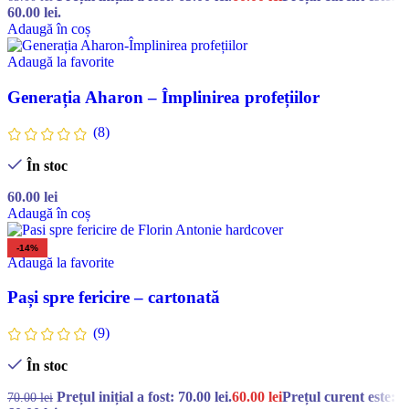
60.00 lei.
Adaugă în coș
Adaugă la favorite
Generația Aharon – Împlinirea profețiilor
(8)
În stoc
60.00
lei
Adaugă în coș
-14%
Adaugă la favorite
Pași spre fericire – cartonată
(9)
În stoc
Prețul inițial a fost: 70.00 lei.
60.00
lei
Prețul curent este:
70.00
lei