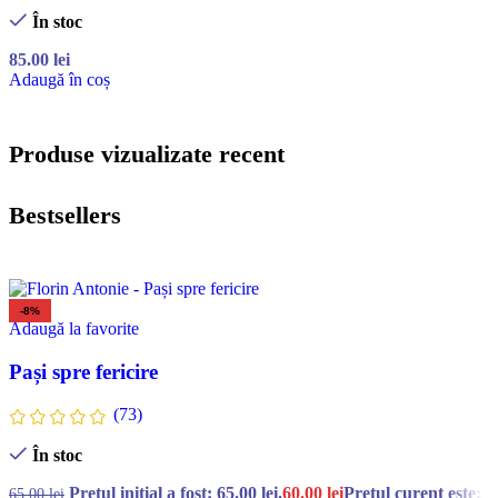
În stoc
85.00
lei
Adaugă în coș
Produse vizualizate recent
Bestsellers
-8%
Adaugă la favorite
Pași spre fericire
(73)
În stoc
Prețul inițial a fost: 65.00 lei.
60.00
lei
Prețul curent este:
65.00
lei