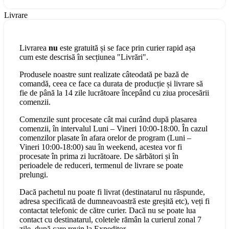
Livrare
Livrarea
nu
este gratuită și se face prin curier rapid așa
cum este descrisă în secțiunea "Livrări".
Produsele noastre sunt realizate câteodată pe bază de
comandă, ceea ce face ca durata de producție și livrare să
fie de până la 14 zile lucrătoare începând cu ziua procesării
comenzii.
Comenzile sunt procesate cât mai curând după plasarea
comenzii, în intervalul Luni – Vineri 10:00-18:00. În cazul
comenzilor plasate în afara orelor de program (Luni –
Vineri 10:00-18:00) sau în weekend, acestea vor fi
procesate în prima zi lucrătoare. De sărbători și în
perioadele de reduceri, termenul de livrare se poate
prelungi.
Dacă pachetul nu poate fi livrat (destinatarul nu răspunde,
adresa specificată de dumneavoastră este greșită etc), veți fi
contactat telefonic de către curier. Dacă nu se poate lua
contact cu destinatarul, coletele rămân la curierul zonal 7
zile, după care revin la Expeditor.