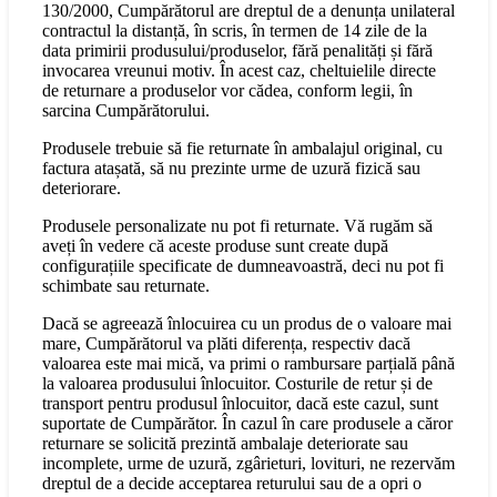
130/2000, Cumpărătorul are dreptul de a denunța unilateral
contractul la distanță, în scris, în termen de 14 zile de la
data primirii produsului/produselor, fără penalități și fără
invocarea vreunui motiv. În acest caz, cheltuielile directe
de returnare a produselor vor cădea, conform legii, în
sarcina Cumpărătorului.
Produsele trebuie să fie returnate în ambalajul original, cu
factura atașată, să nu prezinte urme de uzură fizică sau
deteriorare.
Produsele personalizate nu pot fi returnate. Vă rugăm să
aveți în vedere că aceste produse sunt create după
configurațiile specificate de dumneavoastră, deci nu pot fi
schimbate sau returnate.
Dacă se agreează înlocuirea cu un produs de o valoare mai
mare, Cumpărătorul va plăti diferența, respectiv dacă
valoarea este mai mică, va primi o rambursare parțială până
la valoarea produsului înlocuitor. Costurile de retur și de
transport pentru produsul înlocuitor, dacă este cazul, sunt
suportate de Cumpărător. În cazul în care produsele a căror
returnare se solicită prezintă ambalaje deteriorate sau
incomplete, urme de uzură, zgârieturi, lovituri, ne rezervăm
dreptul de a decide acceptarea returului sau de a opri o