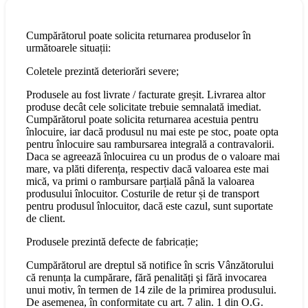
Cumpărătorul poate solicita returnarea produselor în
următoarele situații:
Coletele prezintă deteriorări severe;
Produsele au fost livrate / facturate greșit. Livrarea altor
produse decât cele solicitate trebuie semnalată imediat.
Cumpărătorul poate solicita returnarea acestuia pentru
înlocuire, iar dacă produsul nu mai este pe stoc, poate opta
pentru înlocuire sau rambursarea integrală a contravalorii.
Daca se agreează înlocuirea cu un produs de o valoare mai
mare, va plăti diferența, respectiv dacă valoarea este mai
mică, va primi o rambursare parțială până la valoarea
produsului înlocuitor. Costurile de retur și de transport
pentru produsul înlocuitor, dacă este cazul, sunt suportate
de client.
Produsele prezintă defecte de fabricație;
Cumpărătorul are dreptul să notifice în scris Vânzătorului
că renunța la cumpărare, fără penalități şi fără invocarea
unui motiv, în termen de 14 zile de la primirea produsului.
De asemenea, în conformitate cu art. 7 alin. 1 din O.G.