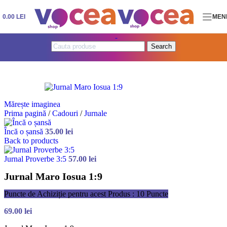
Skip to navigation
Skip to main content
0.00
LEI
MEN
Search
Mărește imaginea
Prima pagină
/
Cadouri
/
Jurnale
Încă o șansă
35.00
lei
Back to products
Jurnal Proverbe 3:5
57.00
lei
Jurnal Maro Iosua 1:9
Puncte de Achiziție pentru acest Produs : 10 Puncte
69.00
lei