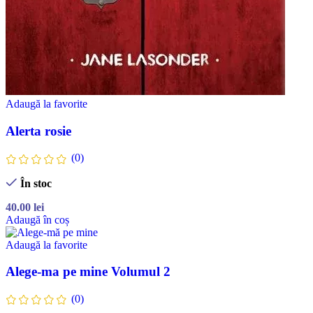
Adaugă la favorite
Alerta rosie
(0)
În stoc
40.00
lei
Adaugă în coș
Adaugă la favorite
Alege-ma pe mine Volumul 2
(0)