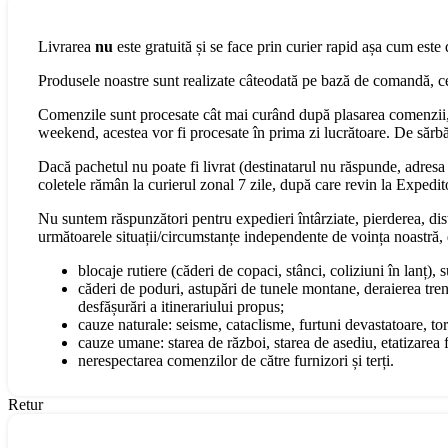
Livrarea
nu
este gratuită și se face prin curier rapid așa cum este 
Produsele noastre sunt realizate câteodată pe bază de comandă, cee
Comenzile sunt procesate cât mai curând după plasarea comenzii, 
weekend, acestea vor fi procesate în prima zi lucrătoare. De sărbăt
Dacă pachetul nu poate fi livrat (destinatarul nu răspunde, adresa s
coletele rămân la curierul zonal 7 zile, după care revin la Expedit
Nu suntem răspunzători pentru expedieri întârziate, pierderea, dist
următoarele situații/circumstanțe independente de voința noastră, 
blocaje rutiere (căderi de copaci, stânci, coliziuni în lanț), 
căderi de poduri, astupări de tunele montane, deraierea tren
desfășurări a itinerariului propus;
cauze naturale: seisme, cataclisme, furtuni devastatoare, torn
cauze umane: starea de război, starea de asediu, etatizarea fo
nerespectarea comenzilor de către furnizori și terți.
Retur