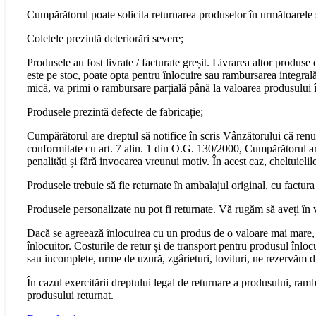
Cumpărătorul poate solicita returnarea produselor în următoarele s
Coletele prezintă deteriorări severe;
Produsele au fost livrate / facturate greșit. Livrarea altor produs
este pe stoc, poate opta pentru înlocuire sau rambursarea integral
mică, va primi o rambursare parțială până la valoarea produsului în
Produsele prezintă defecte de fabricație;
Cumpărătorul are dreptul să notifice în scris Vânzătorului că renu
conformitate cu art. 7 alin. 1 din O.G. 130/2000, Cumpărătorul are 
penalități și fără invocarea vreunui motiv. În acest caz, cheltuiel
Produsele trebuie să fie returnate în ambalajul original, cu factura
Produsele personalizate nu pot fi returnate. Vă rugăm să aveți în 
Dacă se agreează înlocuirea cu un produs de o valoare mai mare, 
înlocuitor. Costurile de retur și de transport pentru produsul înloc
sau incomplete, urme de uzură, zgârieturi, lovituri, ne rezervăm 
În cazul exercitării dreptului legal de returnare a produsului, ram
produsului returnat.