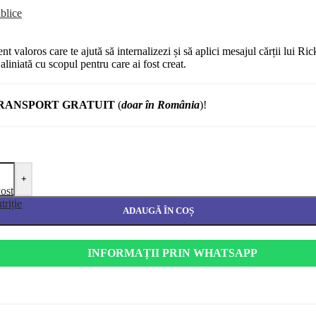
blice
valoros care te ajută să internalizezi și să aplici mesajul cărții lui Rick
liniată cu scopul pentru care ai fost creat.
RANSPORT GRATUIT
(
doar în România
)!
+
ost
triție
ADAUGĂ ÎN COȘ
INFORMAȚII PRIN WHATSAPP