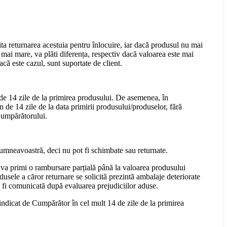
cita returnarea acestuia pentru înlocuire, iar dacă produsul nu mai
mai mare, va plăti diferența, respectiv dacă valoarea este mai
că este cazul, sunt suportate de client.
 de 14 zile de la primirea produsului. De asemenea, în
n de 14 zile de la data primirii produsului/produselor, fără
 Cumpărătorului.
dumneavoastră, deci nu pot fi schimbate sau returnate.
 va primi o rambursare parțială până la valoarea produsului
dusele a căror returnare se solicită prezintă ambalaje deteriorate
a fi comunicată după evaluarea prejudiciilor aduse.
 indicat de Cumpărător în cel mult 14 de zile de la primirea