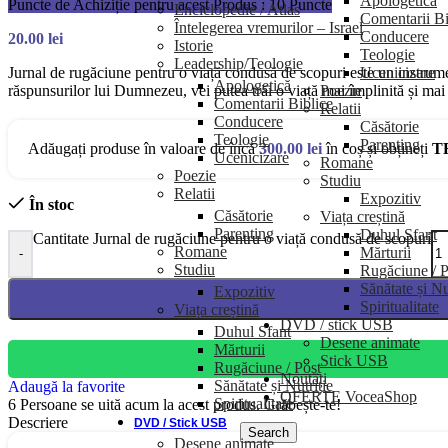
Apologetică
Puncte de Achiziție pentru acest Produs : 10 Puncte
Enciclopedie / Atlas
Comentarii Bi
Întelegerea vremurilor – Israel
Conducere
20.00
lei
Istorie
Teologie
Leadership/Teologie
Ucenicizare
Jurnal de rugăciune pentru o viață condusă de scopuri este un instrument 
Apologetică
Poezie
răspunsurilor lui Dumnezeu, vei putea trăi o viață mai împlinită și mai a
Comentarii Biblice
Relatii
Conducere
Căsătorie
Teologie
Parenting
Adăugați produse în valoare de încă
300.00
lei
în coș și obțineți
T
Ucenicizare
Romane
Poezie
Studiu
Relatii
Expozitiv
În stoc
Căsătorie
Viața creștină
Parenting
Duhul Sfant
Cantitate Jurnal de rugăciune pentru o viață condusă de scopuri
Romane
Mărturii
-
Studiu
Rugăciune / P
Sănătate și Nu
Expozitiv
Spiritualitate
Viața creștină
DVD / stick USB
Duhul Sfant
Desene animate
Mărturii
Stick USB
Rugăciune / Post
Noutăți
Sănătate și Nutriție
Adaugă la favorite
OFERTE VoceaShop
Spiritualitate
6
Persoane se uită acum la acest produs. Grăbește-te!
Descriere
DVD / Stick USB
Search
Desene animate