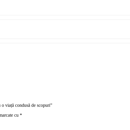
u o viață condusă de scopuri”
 marcate cu
*