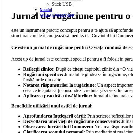
Stick USB
Noutăți
Jurnal de rugăciune pentru o 
OFERTE VoceaShop
este un instrument practic conceput pentru a te ajuta să aprofunde
structurat care te încurajează să meditezi la Cuvântul lui Dumnez
Ce este un jurnal de rugăciune pentru O viață condusă de s
Acest tip de jurnal este conceput special pentru a fi folosit în para
Reflecții zilnice:
După ce citești capitolul zilnic din “O viaț
Rugăciuni specifice:
Jurnalul te ghidează în rugăciune, ofe
învățăturile din carte.
Notarea răspunsurilor la rugăciune:
Un aspect important
ceea ce te ajută să-ți consolidezi credința și să vezi lucrare
Aplicarea practică a învățăturilor:
Jurnalul te încurajează
Beneficiile utilizării unui astfel de jurnal:
Aprofundarea înțelegerii cărții:
Prin scrierea reflecțiilor
Dezvoltarea unei vieți de rugăciune consecvente:
Jurnalu
Observarea lucrării lui Dumnezeu:
Notarea răspunsurilor
Clarificarea scopului personal:
Prin meditație și rugăciun