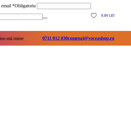
ă email
*
Obligatoriu
0.00
LEI
0711 012 030
comenzi@voceashop.ro
ine-mă minte