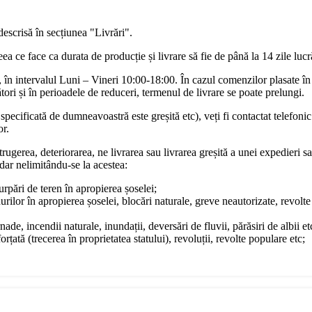
descrisă în secțiunea "Livrări".
a ce face ca durata de producție și livrare să fie de până la 14 zile luc
în intervalul Luni – Vineri 10:00-18:00. În cazul comenzilor plasate în
ori și în perioadele de reduceri, termenul de livrare se poate prelungi.
pecificată de dumneavoastră este greșită etc), veți fi contactat telefonic
or.
rugerea, deteriorarea, ne livrarea sau livrarea greșită a unei expedieri sa
dar nelimitându-se la acestea:
surpări de teren în apropierea șoselei;
urilor în apropierea șoselei, blocări naturale, greve neautorizate, revol
ade, incendii naturale, inundații, deversări de fluvii, părăsiri de albii et
rțată (trecerea în proprietatea statului), revoluții, revolte populare etc;