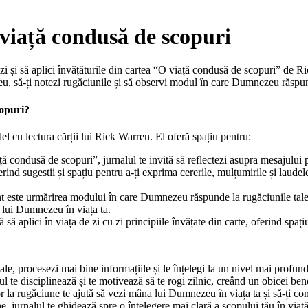
viață condusă de scopuri
zi și să aplici învățăturile din cartea “O viață condusă de scopuri” de R
eu, să-ți notezi rugăciunile și să observi modul în care Dumnezeu răspu
copuri?
lel cu lectura cărții lui Rick Warren. El oferă spațiu pentru:
ă condusă de scopuri”, jurnalul te invită să reflectezi asupra mesajului pri
rind sugestii și spațiu pentru a-ți exprima cererile, mulțumirile și laude
 este urmărirea modului în care Dumnezeu răspunde la rugăciunile tale. 
a lui Dumnezeu în viața ta.
 să aplici în viața de zi cu zi principiile învățate din carte, oferind spați
 tale, procesezi mai bine informațiile și le înțelegi la un nivel mai profund
l te disciplinează și te motivează să te rogi zilnic, creând un obicei bene
 la rugăciune te ajută să vezi mâna lui Dumnezeu în viața ta și să-ți con
e, jurnalul te ghidează spre o înțelegere mai clară a scopului tău în viață