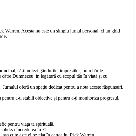
ick Warren. Acesta nu este un simplu jurnal personal, ci un ghid
nde.
ncipal, să-ți notezi gândurile, impresiile și întrebările.
le către Dumnezeu, în legătură cu scopul tău în viață și cu
Jurnalul oferă un spațiu dedicat pentru a nota aceste răspunsuri,
u pentru a-ți stabili obiective și pentru a-ți monitoriza progresul.
.
fic pentru viața ta spirituală.
solidezi încrederea în El.
, așa cum este el revelat în cartea lui Rick Warren.