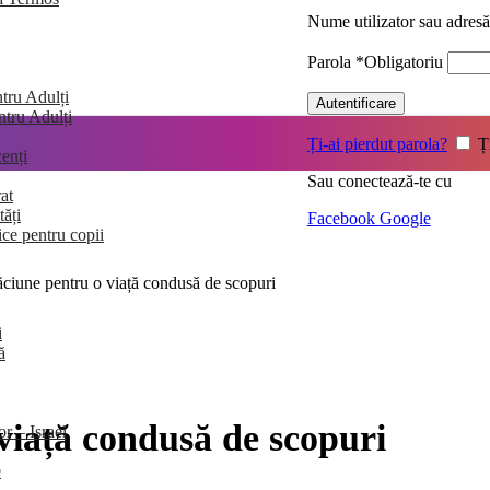
Nume utilizator sau adres
Parola
*
Obligatoriu
tru Adulți
Autentificare
entru Adulți
Ți-ai pierdut parola?
Ț
enți
Sau conectează-te cu
at
tăți
Facebook
Google
ice pentru copii
ăciune pentru o viață condusă de scopuri
i
ă
viață condusă de scopuri
or – Israel
e