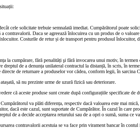
ituații:
e decât cele solicitate trebuie semnalată imediat. Cumpărătorul poate soli
ă a contravalorii. Daca se agreează înlocuirea cu un produs de o valoare 
locuitor. Costurile de retur și de transport pentru produsul înlocuitor, da
nța la cumpărare, fără penalități şi fără invocarea unui motiv, în termen
dreptul de a denunța unilateral contractul la distanță, în scris, în terme
ile directe de returnare a produselor vor cădea, conform legii, în sarcina
 atașată, să nu prezinte urme de uzură fizică sau deteriorare.
vedere că aceste produse sunt create după configurațiile specificate de 
Cumpărătorul va plăti diferența, respectiv dacă valoarea este mai mică,
uitor, dacă este cazul, sunt suportate de Cumpărător. În cazul în care pro
dreptul de a decide acceptarea returului sau de a opri o sumă, suma ce v
bursarea contravalorii acestuia se va face prin virament bancar în contul