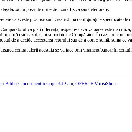
 atașată, să nu prezinte urme de uzură fizică sau deteriorare.
vedere că aceste produse sunt create după configurațiile specificate de 
Cumpărătorul va plăti diferența, respectiv dacă valoarea este mai mică,
uitor, dacă este cazul, sunt suportate de Cumpărător. În cazul în care pro
dreptul de a decide acceptarea returului sau de a opri o sumă, suma ce v
bursarea contravalorii acestuia se va face prin virament bancar în contul
uri Biblice
,
Jocuri pentru Copii 3-12 ani
,
OFERTE VoceaShop