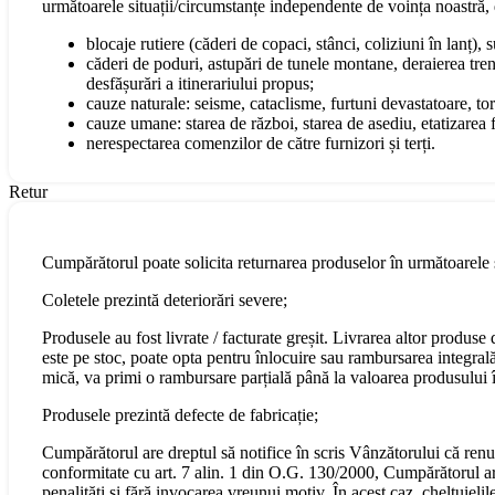
următoarele situații/circumstanțe independente de voința noastră, 
blocaje rutiere (căderi de copaci, stânci, coliziuni în lanț), 
căderi de poduri, astupări de tunele montane, deraierea tren
desfășurări a itinerariului propus;
cauze naturale: seisme, cataclisme, furtuni devastatoare, torn
cauze umane: starea de război, starea de asediu, etatizarea fo
nerespectarea comenzilor de către furnizori și terți.
Retur
Cumpărătorul poate solicita returnarea produselor în următoarele s
Coletele prezintă deteriorări severe;
Produsele au fost livrate / facturate greșit. Livrarea altor produs
este pe stoc, poate opta pentru înlocuire sau rambursarea integral
mică, va primi o rambursare parțială până la valoarea produsului în
Produsele prezintă defecte de fabricație;
Cumpărătorul are dreptul să notifice în scris Vânzătorului că renu
conformitate cu art. 7 alin. 1 din O.G. 130/2000, Cumpărătorul are 
penalități și fără invocarea vreunui motiv. În acest caz, cheltuiel