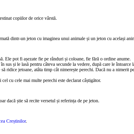
tinat copiilor de orice vârstă.
mată dintr-un jeton cu imaginea unui animale și un jeton cu același anima
ă. Ele pot fi așezate fie pe rânduri și coloane, fie fără o ordine anume.
 în sus și le lasă pentru câteva secunde la vedere, după care le întoarce l
e să ridice jetoane, atâta timp cât nimerește perechi. Dacă nu a nimerit p
i cel cu cele mai multe perechi este declarat câștigător.
r dacă știe să recite versetul și referința de pe jeton.
ea Creștinilor
.