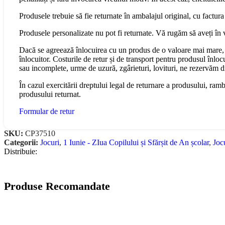
Produsele trebuie să fie returnate în ambalajul original, cu factura
Produsele personalizate nu pot fi returnate. Vă rugăm să aveți în 
Dacă se agreează înlocuirea cu un produs de o valoare mai mare, 
înlocuitor. Costurile de retur și de transport pentru produsul înloc
sau incomplete, urme de uzură, zgârieturi, lovituri, ne rezervăm 
În cazul exercitării dreptului legal de returnare a produsului, ram
produsului returnat.
Formular de retur
SKU:
CP37510
Categorii:
Jocuri
,
1 Iunie - ZIua Copilului și Sfărșit de An școlar
,
Joc
Distribuie:
Produse Recomandate