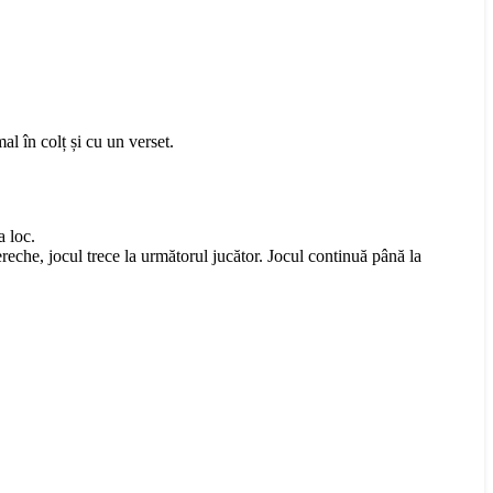
l în colț și cu un verset.
a loc.
ereche, jocul trece la următorul jucător. Jocul continuă până la