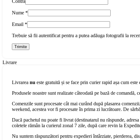
Contra
Nume
*
Email
*
Trebuie să fii autentificat pentru a putea adăuga fotografii la recen
Livrare
Livrarea
nu
este gratuită și se face prin curier rapid așa cum este 
Produsele noastre sunt realizate câteodată pe bază de comandă, cee
Comenzile sunt procesate cât mai curând după plasarea comenzii, 
weekend, acestea vor fi procesate în prima zi lucrătoare. De sărbăt
Dacă pachetul nu poate fi livrat (destinatarul nu răspunde, adresa s
coletele rămân la curierul zonal 7 zile, după care revin la Expedit
Nu suntem răspunzători pentru expedieri întârziate, pierderea, dist