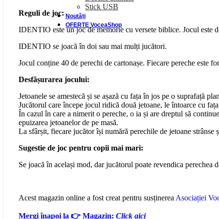
Stick USB
Reguli de joc:
Noutăți
OFERTE VoceaShop
IDENTIO este un joc de memorie cu versete biblice. Jocul este des
IDENTIO se joacă în doi sau mai mulți jucători.
Jocul conține 40 de perechi de cartonașe. Fiecare pereche este for
Desfășurarea jocului:
Jetoanele se amestecă și se așază cu fața în jos pe o suprafață plan
Jucătorul care începe jocul ridică două jetoane, le întoarce cu fața
În cazul în care a nimerit o pereche, o ia și are dreptul să continu
epuizarea jetoanelor de pe masă.
La sfârșit, fiecare jucător își numără perechile de jetoane strânse ș
Sugestie de joc pentru copii mai mari:
Se joacă în același mod, dar jucătorul poate revendica perechea doa
Acest magazin online a fost creat pentru susținerea
Asociației Voc
Mergi înapoi la 👉 Magazin:
Click aici