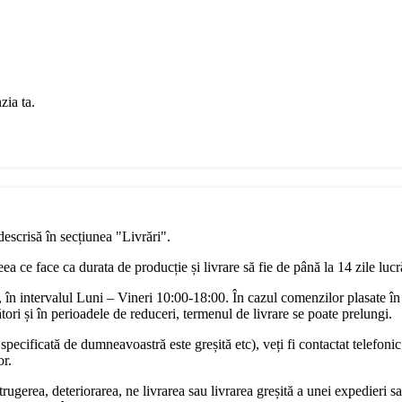
zia ta.
descrisă în secțiunea "Livrări".
a ce face ca durata de producție și livrare să fie de până la 14 zile luc
în intervalul Luni – Vineri 10:00-18:00. În cazul comenzilor plasate în
ori și în perioadele de reduceri, termenul de livrare se poate prelungi.
pecificată de dumneavoastră este greșită etc), veți fi contactat telefonic
or.
rugerea, deteriorarea, ne livrarea sau livrarea greșită a unei expedieri sa