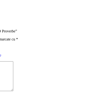
O Proverbe”
 marcate cu
*
e