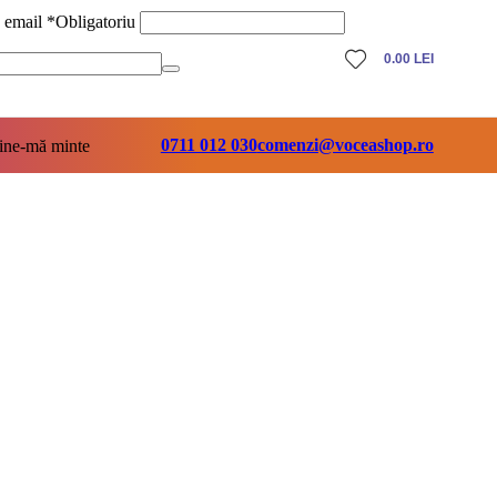
ă email
*
Obligatoriu
0.00
LEI
0711 012 030
comenzi@voceashop.ro
ine-mă minte