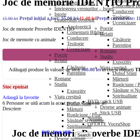
Joc de memorie IDENTIO Pr
Apologetică
Enciclopedie / Atlas
Comentarii Bi
Întelegerea vremurilor – Israel
Conducere
Istorie
Teologie
Prețul inițial a fost: 15.00 lei.
11.40
lei
Prețul curent este: 11
15.00
lei
Leadership/Teologie
Ucenicizare
Apologetică
Poezie
Joc de memorie Proverbe IDENTIO
Comentarii Biblice
Relatii
Conducere
Căsătorie
Joc de memorie cu animale
Teologie
Parenting
Ucenicizare
Romane
Poezie
Studiu
Relatii
Expozitiv
Căsătorie
Viața creștină
Adăugați produse în valoare de încă
300.00
lei
în coș și obțineți
T
Parenting
Duhul Sfant
Romane
Mărturii
Studiu
Rugăciune / P
Stoc epuizat
Sănătate și Nu
Expozitiv
Spiritualitate
Viața creștină
Adaugă la favorite
DVD / stick USB
6
Persoane se uită acum la acest produs. Grăbește-te!
Duhul Sfant
Desene animate
Descriere
Mărturii
Stick USB
Rugăciune / Post
Noutăți
Sănătate și Nutriție
OFERTE VoceaShop
Spiritualitate
Joc de memorie Proverbe I
DVD / Stick USB
Search
Desene animate