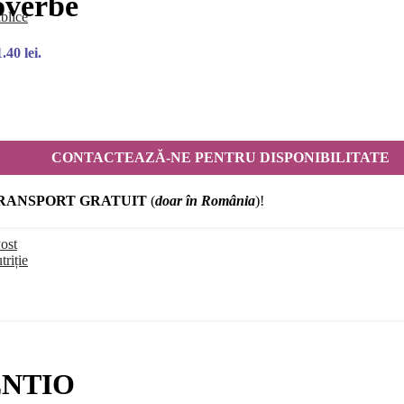
overbe
blice
.40 lei.
CONTACTEAZĂ-NE PENTRU DISPONIBILITATE
RANSPORT GRATUIT
(
doar în România
)!
ost
triție
DENTIO