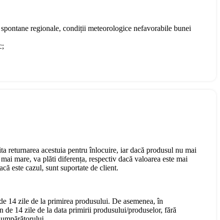
te spontane regionale, condiții meteorologice nefavorabile bunei
c;
cita returnarea acestuia pentru înlocuire, iar dacă produsul nu mai
mai mare, va plăti diferența, respectiv dacă valoarea este mai
că este cazul, sunt suportate de client.
 de 14 zile de la primirea produsului. De asemenea, în
n de 14 zile de la data primirii produsului/produselor, fără
 Cumpărătorului.