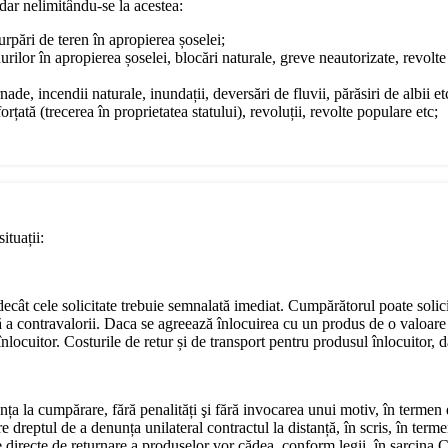
dar nelimitându-se la acestea:
surpări de teren în apropierea șoselei;
urilor în apropierea șoselei, blocări naturale, greve neautorizate, revol
ade, incendii naturale, inundații, deversări de fluvii, părăsiri de albii et
rțată (trecerea în proprietatea statului), revoluții, revolte populare etc;
ituații:
e decât cele solicitate trebuie semnalată imediat. Cumpărătorul poate soli
ă a contravalorii. Daca se agreează înlocuirea cu un produs de o valoare 
locuitor. Costurile de retur și de transport pentru produsul înlocuitor, da
nța la cumpărare, fără penalități şi fără invocarea unui motiv, în termen
dreptul de a denunța unilateral contractul la distanță, în scris, în terme
ile directe de returnare a produselor vor cădea, conform legii, în sarcina