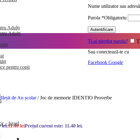
Nume utilizator sau adres
Parola
*
Obligatoriu
tru Adulți
Autentificare
entru Adulți
Ți-ai pierdut parola?
Ț
enți
Sau conectează-te cu
at
tăți
Facebook
Google
ice pentru copii
i
Sfărșit de An școlar
/
Joc de memorie IDENTIO Proverbe
ă
or – Israel
 lei.
11.40
lei
Prețul curent este: 11.40 lei.
e