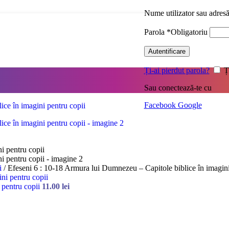
Nume utilizator sau adres
Parola
*
Obligatoriu
Autentificare
Ți-ai pierdut parola?
Ț
Sau conectează-te cu
Facebook
Google
ii
/
Efeseni 6 : 10-18 Armura lui Dumnezeu – Capitole biblice în imagini
 pentru copii
11.00
lei