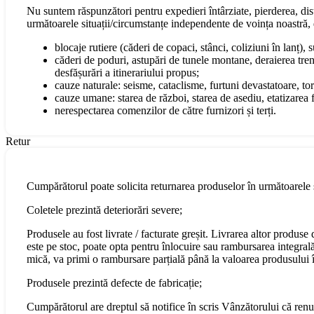
Nu suntem răspunzători pentru expedieri întârziate, pierderea, dist
următoarele situații/circumstanțe independente de voința noastră, 
blocaje rutiere (căderi de copaci, stânci, coliziuni în lanț), 
căderi de poduri, astupări de tunele montane, deraierea tren
desfășurări a itinerariului propus;
cauze naturale: seisme, cataclisme, furtuni devastatoare, torn
cauze umane: starea de război, starea de asediu, etatizarea fo
nerespectarea comenzilor de către furnizori și terți.
Retur
Cumpărătorul poate solicita returnarea produselor în următoarele s
Coletele prezintă deteriorări severe;
Produsele au fost livrate / facturate greșit. Livrarea altor produs
este pe stoc, poate opta pentru înlocuire sau rambursarea integral
mică, va primi o rambursare parțială până la valoarea produsului în
Produsele prezintă defecte de fabricație;
Cumpărătorul are dreptul să notifice în scris Vânzătorului că renu