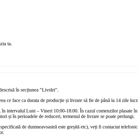
zia ta.
descrisă în secțiunea "Livrări".
a ce face ca durata de producție și livrare să fie de până la 14 zile luc
în intervalul Luni – Vineri 10:00-18:00. În cazul comenzilor plasate în
ori și în perioadele de reduceri, termenul de livrare se poate prelungi.
pecificată de dumneavoastră este greșită etc), veți fi contactat telefonic
or.