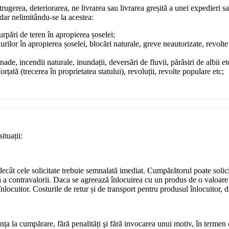
rugerea, deteriorarea, ne livrarea sau livrarea greșită a unei expedieri sa
dar nelimitându-se la acestea:
surpări de teren în apropierea șoselei;
urilor în apropierea șoselei, blocări naturale, greve neautorizate, revol
ade, incendii naturale, inundații, deversări de fluvii, părăsiri de albii et
rțată (trecerea în proprietatea statului), revoluții, revolte populare etc;
ituații:
e decât cele solicitate trebuie semnalată imediat. Cumpărătorul poate soli
ă a contravalorii. Daca se agreează înlocuirea cu un produs de o valoare 
locuitor. Costurile de retur și de transport pentru produsul înlocuitor, da
nța la cumpărare, fără penalități şi fără invocarea unui motiv, în termen