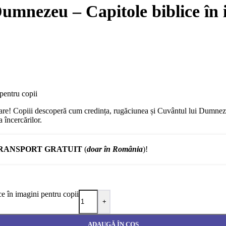
Dumnezeu – Capitole biblice în 
pentru copii
oare! Copiii descoperă cum credința, rugăciunea și Cuvântul lui Dumnezeu s
a încercărilor.
RANSPORT GRATUIT
(
doar în România
)!
e în imagini pentru copii
+
ADAUGĂ ÎN COȘ