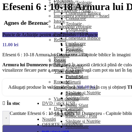
Leadership/Teologie
Efeseni 6 : 10-18 Armura lui 
Educație financiară
Apologetică
Enciclopedie / Atlas
Comentarii Biblice
Întelegerea vremurilor – Israel
Conducere
Istorie
Agnes de Bezenac
Teologie
Leadership/Teologie
Ucenicizare
Apologetică
Poezie
Puncte de Achiziție pentru acest Produs : 10 Puncte
Comentarii Biblice
Relatii
Conducere
11.00
lei
Căsătorie
Teologie
Parenting
Ucenicizare
Efeseni 6 : 10-18 Armura lui Dumnezeu – Capitole biblice în imagini 
Romane
Poezie
Studiu
Armura lui Dumnezeu
prinde viață în această cărticică plină de cul
Relatii
Expozitiv
vizualizeze fiecare parte a armurii și să înțeleagă cum pot sta tari în faț
Căsătorie
Viața creștină
Parenting
Duhul Sfant
Romane
Mărturii
Adăugați produse în valoare de încă
300.00
lei
în coș și obțineți
T
Studiu
Rugăciune / Post
Sănătate și Nutriție
Expozitiv
Spiritualitate
Viața creștină
DVD / stick USB
În stoc
Duhul Sfant
Desene animate
Mărturii
Cantitate Efeseni 6 : 10-18 Armura lui Dumnezeu - Capitole biblic
Stick USB
Rugăciune / Post
-
Noutăți
Sănătate și Nutriție
OFERTE VoceaShop
Spiritualitate