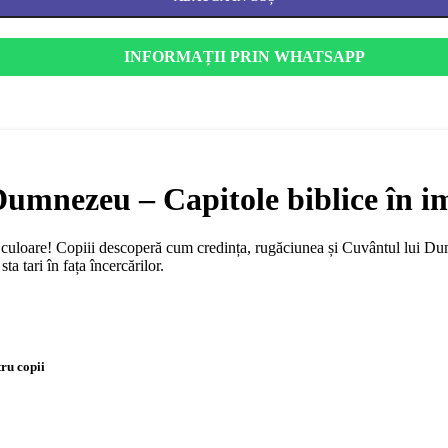
INFORMAȚII PRIN WHATSAPP
Dumnezeu – Capitole biblice în i
e culoare! Copiii descoperă cum credința, rugăciunea și Cuvântul lui Dumn
ta tari în fața încercărilor.
ru copii