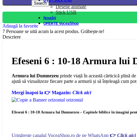
DVD / Stick USB
Search
Desene animate
Stick USB
Noutăți
OFERTE VoceaShop
Adaugă la favorite
7
Persoane se uită acum la acest produs. Grăbește-te!
Descriere
Efeseni 6 : 10-18 Armura lui 
Armura lui Dumnezeu
prinde viață în această cărticică plină d
ajută să vizualizeze fiecare parte a armurii și să înțeleagă cum pot s
Mergi înapoi la 👉 Magazin:
Click aici
Efeseni 6 : 10-18 Armura lui Dumnezeu – Capitole biblice în imagini pent
Urmărește canalul VoceaShop.ro de pe WhatsApp
👉
Click aici