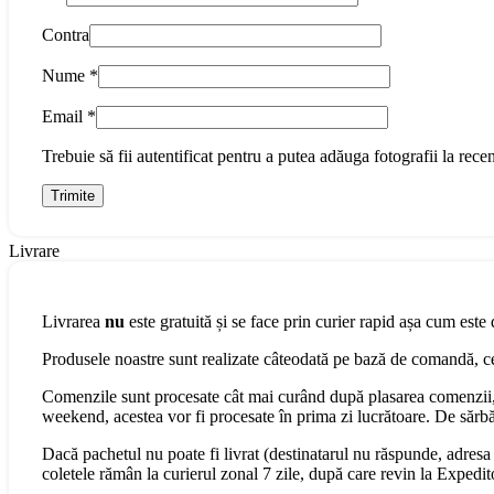
Contra
Nume
*
Email
*
Trebuie să fii autentificat pentru a putea adăuga fotografii la recen
Livrare
Livrarea
nu
este gratuită și se face prin curier rapid așa cum este 
Produsele noastre sunt realizate câteodată pe bază de comandă, cee
Comenzile sunt procesate cât mai curând după plasarea comenzii, 
weekend, acestea vor fi procesate în prima zi lucrătoare. De sărbăt
Dacă pachetul nu poate fi livrat (destinatarul nu răspunde, adresa s
coletele rămân la curierul zonal 7 zile, după care revin la Expedit