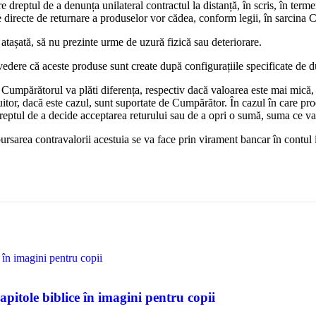
dreptul de a denunța unilateral contractul la distanță, în scris, în terme
ile directe de returnare a produselor vor cădea, conform legii, în sarcina
 atașată, să nu prezinte urme de uzură fizică sau deteriorare.
vedere că aceste produse sunt create după configurațiile specificate de 
Cumpărătorul va plăti diferența, respectiv dacă valoarea este mai mică,
uitor, dacă este cazul, sunt suportate de Cumpărător. În cazul în care pro
dreptul de a decide acceptarea returului sau de a opri o sumă, suma ce v
bursarea contravalorii acestuia se va face prin virament bancar în contul
itole biblice în imagini pentru copii