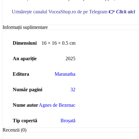
Urmărește canalul VoceaShop.ro de pe Telegram
👉
Click aici
Informații suplimentare
Dimensiuni
16 × 16 × 0.5 cm
An apariție
2025
Editura
Maranatha
Număr pagini
32
Nume autor
Agnes de Bezenac
Tip copertă
Broșată
Recenzii (0)