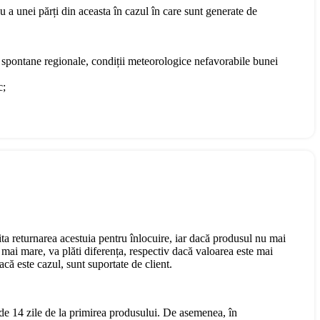
u a unei părți din aceasta în cazul în care sunt generate de
te spontane regionale, condiții meteorologice nefavorabile bunei
c;
cita returnarea acestuia pentru înlocuire, iar dacă produsul nu mai
mai mare, va plăti diferența, respectiv dacă valoarea este mai
că este cazul, sunt suportate de client.
 de 14 zile de la primirea produsului. De asemenea, în