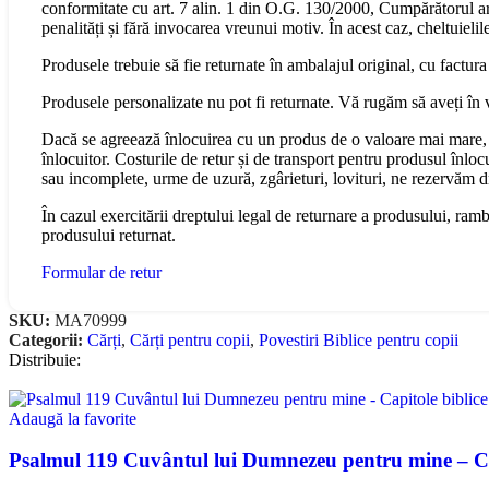
conformitate cu art. 7 alin. 1 din O.G. 130/2000, Cumpărătorul are 
penalități și fără invocarea vreunui motiv. În acest caz, cheltuiel
Produsele trebuie să fie returnate în ambalajul original, cu factura
Produsele personalizate nu pot fi returnate. Vă rugăm să aveți în 
Dacă se agreează înlocuirea cu un produs de o valoare mai mare, 
înlocuitor. Costurile de retur și de transport pentru produsul înloc
sau incomplete, urme de uzură, zgârieturi, lovituri, ne rezervăm 
În cazul exercitării dreptului legal de returnare a produsului, ram
produsului returnat.
Formular de retur
SKU:
MA70999
Categorii:
Cărți
,
Cărți pentru copii
,
Povestiri Biblice pentru copii
Distribuie:
Adaugă la favorite
Psalmul 119 Cuvântul lui Dumnezeu pentru mine – Cap