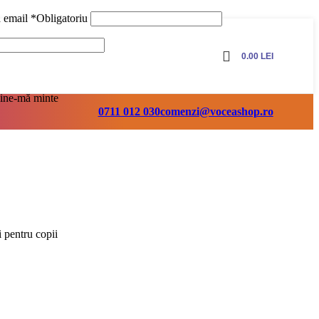
ă email
*
Obligatoriu
0.00
LEI
ine-mă minte
0711 012 030
comenzi@voceashop.ro
 pentru copii