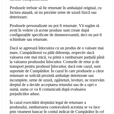
Produsele trebuie să fie returnate în ambalajul original, cu
factura atașată, să nu prezinte urme de uzură fizică sau
deteriorare.
Produsele personalizate nu pot fi returnate. Vă rugăm să
aveți în vedere că aceste produse sunt create după
configurațiile specificate de dumneavoastră, deci nu pot fi
schimbate sau returnate.
Dacă se agreează înlocuirea cu un produs de o valoare mai
mare, Cumpărătorul va plăti diferența, respectiv dacă
valoarea este mai mică, va primi o rambursare parțială până
la valoarea produsului înlocuitor. Costurile de retur și de
transport pentru produsul înlocuitor, dacă este cazul, sunt
suportate de Cumpărător. În cazul în care produsele a căror
returnare se solicită prezintă ambalaje deteriorate sau
incomplete, urme de uzură, zgârieturi, lovituri, ne rezervăm
dreptul de a decide acceptarea returului sau de a opri o
sumă, suma ce va fi comunicată după evaluarea
prejudiciilor aduse.
În cazul exercitării dreptului legal de returnare a
produsului, rambursarea contravalorii acestuia se va face
prin virament bancar în contul indicat de Cumpărător în cel