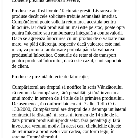
Coletele prezintă deteriorări severe;
Produsele au fost livrate / facturate greșit. Livrarea altor
produse decât cele solicitate trebuie semnalată imediat.
Cumpărătorul poate solicita returnarea acestuia pentru
înlocuire, iar dacă produsul nu mai este pe stoc, poate opta
pentru înlocuire sau rambursarea integrală a contravalorii.
Daca se agreează înlocuirea cu un produs de o valoare mai
mare, va plăti diferența, respectiv dacă valoarea este mai
mică, va primi o rambursare parțială până la valoarea
produsului înlocuitor. Costurile de retur și de transport
pentru produsul înlocuitor, dacă este cazul, sunt suportate
de client.
Produsele prezintă defecte de fabricație;
Cumpărătorul are dreptul să notifice în scris Vânzătorului
că renunța la cumpărare, fără penalități şi fără invocarea
unui motiv, în termen de 14 zile de la primirea produsului.
De asemenea, în conformitate cu art. 7 alin. 1 din O.G.
130/2000, Cumpărătorul are dreptul de a denunța unilateral
contractul la distanță, în scris, în termen de 14 zile de la
data primirii produsului/produselor, fără penalități și fără
invocarea vreunui motiv. În acest caz, cheltuielile directe
de returnare a produselor vor cădea, conform legii, în
sarcina Cumpărătorului.