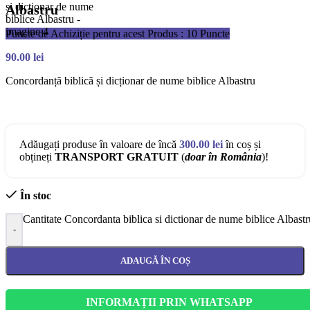
Albastru
Puncte de Achiziție pentru acest Produs : 10 Puncte
90.00
lei
Concordanță biblică și dicționar de nume biblice Albastru
Adăugați produse în valoare de încă
300.00
lei
în coș și
obțineți
TRANSPORT GRATUIT
(
doar în România
)!
În stoc
Cantitate Concordanta biblica si dictionar de nume biblice Albastr
-
ADAUGĂ ÎN COȘ
INFORMAȚII PRIN WHATSAPP