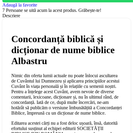
Adaugă la favorite
7
Persoane se uită acum la acest produs. Grăbește-te!
Descriere
Concordanță biblică și
dicționar de nume biblice
Albastru
Nimic din oferta lumii actuale nu poate înlocui ascultarea
de Cuvântul lui Dumnezeu și aplicarea principiilor acestui
Cuvânt în viața personală și în relațiile cu semenii noștri.
Pentru a înțelege acest Cuvânt, avem nevoie de diverse
comentarii, lexicoane, dicționare și, nu în ultimul rând, de
concordanță. Iată de ce, după multe încercări, ne-am
hotărât să publicăm o versiune îmbunătățită a Concordanței
Biblice, împreună cu un dicționar de nume biblice.
Editarea acestei cărți nu a fost deloc ușoară, însă, datorită
efortului susținut al echipei editurii SOCIETĂȚII