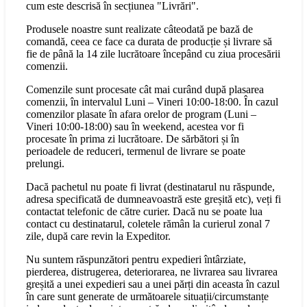
cum este descrisă în secțiunea "Livrări".
Produsele noastre sunt realizate câteodată pe bază de
comandă, ceea ce face ca durata de producție și livrare să
fie de până la 14 zile lucrătoare începând cu ziua procesării
comenzii.
Comenzile sunt procesate cât mai curând după plasarea
comenzii, în intervalul Luni – Vineri 10:00-18:00. În cazul
comenzilor plasate în afara orelor de program (Luni –
Vineri 10:00-18:00) sau în weekend, acestea vor fi
procesate în prima zi lucrătoare. De sărbători și în
perioadele de reduceri, termenul de livrare se poate
prelungi.
Dacă pachetul nu poate fi livrat (destinatarul nu răspunde,
adresa specificată de dumneavoastră este greșită etc), veți fi
contactat telefonic de către curier. Dacă nu se poate lua
contact cu destinatarul, coletele rămân la curierul zonal 7
zile, după care revin la Expeditor.
Nu suntem răspunzători pentru expedieri întârziate,
pierderea, distrugerea, deteriorarea, ne livrarea sau livrarea
greșită a unei expedieri sau a unei părți din aceasta în cazul
în care sunt generate de următoarele situații/circumstanțe