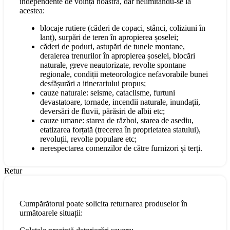
independente de voința noastră, dar nelimitându-se la
acestea:
blocaje rutiere (căderi de copaci, stânci, coliziuni în
lanț), surpări de teren în apropierea șoselei;
căderi de poduri, astupări de tunele montane,
deraierea trenurilor în apropierea șoselei, blocări
naturale, greve neautorizate, revolte spontane
regionale, condiții meteorologice nefavorabile bunei
desfășurări a itinerariului propus;
cauze naturale: seisme, cataclisme, furtuni
devastatoare, tornade, incendii naturale, inundații,
deversări de fluvii, părăsiri de albii etc;
cauze umane: starea de război, starea de asediu,
etatizarea forțată (trecerea în proprietatea statului),
revoluții, revolte populare etc;
nerespectarea comenzilor de către furnizori și terți.
Retur
Cumpărătorul poate solicita returnarea produselor în
următoarele situații: