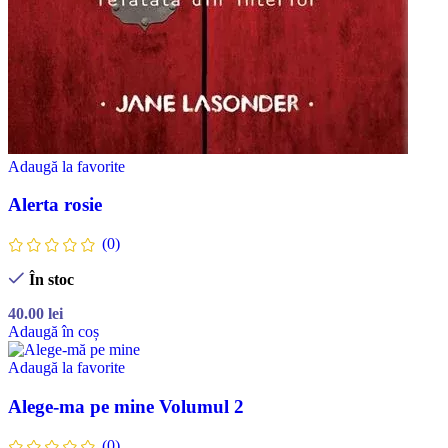
Adaugă la favorite
Alerta rosie
(0)
În stoc
40.00
lei
Adaugă în coș
Adaugă la favorite
Alege-ma pe mine Volumul 2
(0)