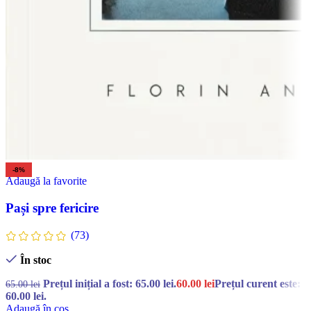
-8%
Adaugă la favorite
Pași spre fericire
(73)
În stoc
Prețul inițial a fost: 65.00 lei.
60.00
lei
Prețul curent este:
65.00
lei
60.00 lei.
Adaugă în coș