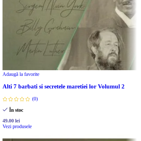
Adaugă la favorite
Alti 7 barbati si secretele maretiei lor Volumul 2
(0)
În stoc
49.00
lei
Vezi produsele