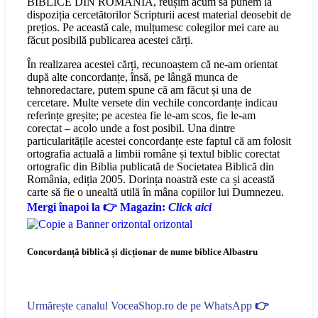
BIBLICE DIN ROMÂNIA, reușim acum să punem la
dispoziția cercetătorilor Scripturii acest material deosebit de
prețios. Pe această cale, mulțumesc colegilor mei care au
făcut posibilă publicarea acestei cărți.
În realizarea acestei cărți, recunoaștem că ne-am orientat
după alte concordanțe, însă, pe lângă munca de
tehnoredactare, putem spune că am făcut și una de
cercetare. Multe versete din vechile concordanțe indicau
referințe greșite; pe acestea fie le-am scos, fie le-am
corectat – acolo unde a fost posibil. Una dintre
particularitățile acestei concordanțe este faptul că am folosit
ortografia actuală a limbii române și textul biblic corectat
ortografic din Biblia publicată de Societatea Biblică din
România, ediția 2005. Dorința noastră este ca și această
carte să fie o unealtă utilă în mâna copiilor lui Dumnezeu.
Mergi înapoi la 👉 Magazin:
Click aici
Concordanță biblică și dicționar de nume biblice Albastru
Urmărește canalul VoceaShop.ro de pe WhatsApp
👉