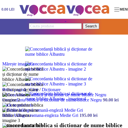
Skip to navigation
Skip to main content
0.00
LEI
MEN
Search
Mărește imaginea
Prima pagină
/
Cărți
/
Dicționare
Concordanta biblica si dictionar de nume biblice Negru
90.00
lei
Back to products
Biblie bilingva romana-engleza Medie Gri
195.00
lei
Concordanta biblica si dictionar de nume biblice