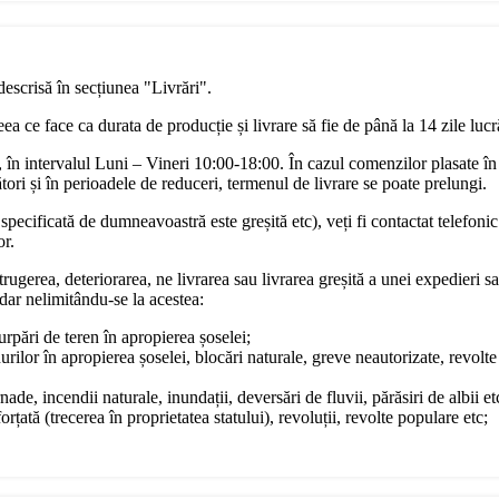
descrisă în secțiunea "Livrări".
a ce face ca durata de producție și livrare să fie de până la 14 zile luc
în intervalul Luni – Vineri 10:00-18:00. În cazul comenzilor plasate în
ori și în perioadele de reduceri, termenul de livrare se poate prelungi.
pecificată de dumneavoastră este greșită etc), veți fi contactat telefonic
or.
rugerea, deteriorarea, ne livrarea sau livrarea greșită a unei expedieri sa
dar nelimitându-se la acestea:
surpări de teren în apropierea șoselei;
urilor în apropierea șoselei, blocări naturale, greve neautorizate, revol
ade, incendii naturale, inundații, deversări de fluvii, părăsiri de albii et
rțată (trecerea în proprietatea statului), revoluții, revolte populare etc;