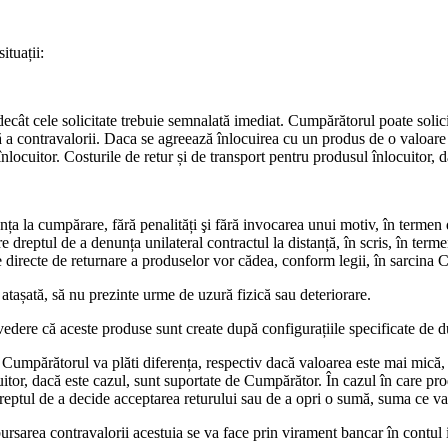
ituații:
e decât cele solicitate trebuie semnalată imediat. Cumpărătorul poate soli
ă a contravalorii. Daca se agreează înlocuirea cu un produs de o valoare 
locuitor. Costurile de retur și de transport pentru produsul înlocuitor, da
nța la cumpărare, fără penalități şi fără invocarea unui motiv, în termen
dreptul de a denunța unilateral contractul la distanță, în scris, în terme
ile directe de returnare a produselor vor cădea, conform legii, în sarcina
 atașată, să nu prezinte urme de uzură fizică sau deteriorare.
vedere că aceste produse sunt create după configurațiile specificate de 
Cumpărătorul va plăti diferența, respectiv dacă valoarea este mai mică,
uitor, dacă este cazul, sunt suportate de Cumpărător. În cazul în care pro
dreptul de a decide acceptarea returului sau de a opri o sumă, suma ce v
bursarea contravalorii acestuia se va face prin virament bancar în contul