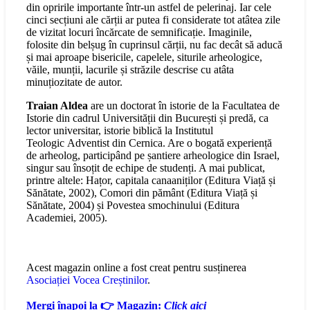
din opririle importante într-un astfel de pelerinaj. Iar cele
cinci secțiuni ale cărții ar putea fi considerate tot atâtea zile
de vizitat locuri încărcate de semnificație. Imaginile,
folosite din belșug în cuprinsul cărții, nu fac decât să aducă
și mai aproape bisericile, capelele, siturile arheologice,
văile, munții, lacurile și străzile descrise cu atâta
minuțiozitate de autor.
Traian Aldea
are un doctorat în istorie de la Facultatea de
Istorie din cadrul Universității din București și predă, ca
lector universitar, istorie biblică la Institutul
Teologic Adventist din Cernica. Are o bogată experiență
de arheolog, participând pe șantiere arheologice din Israel,
singur sau însoțit de echipe de studenți. A mai publicat,
printre altele: Hațor, capitala canaaniților (Editura Viață și
Sănătate, 2002), Comori din pământ (Editura Viață și
Sănătate, 2004) și Povestea smochinului (Editura
Academiei, 2005).
Acest magazin online a fost creat pentru susținerea
Asociației Vocea Creștinilor
.
Mergi înapoi la 👉 Magazin:
Click aici