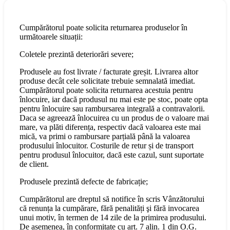
Cumpărătorul poate solicita returnarea produselor în
următoarele situații:
Coletele prezintă deteriorări severe;
Produsele au fost livrate / facturate greșit. Livrarea altor
produse decât cele solicitate trebuie semnalată imediat.
Cumpărătorul poate solicita returnarea acestuia pentru
înlocuire, iar dacă produsul nu mai este pe stoc, poate opta
pentru înlocuire sau rambursarea integrală a contravalorii.
Daca se agreează înlocuirea cu un produs de o valoare mai
mare, va plăti diferența, respectiv dacă valoarea este mai
mică, va primi o rambursare parțială până la valoarea
produsului înlocuitor. Costurile de retur și de transport
pentru produsul înlocuitor, dacă este cazul, sunt suportate
de client.
Produsele prezintă defecte de fabricație;
Cumpărătorul are dreptul să notifice în scris Vânzătorului
că renunța la cumpărare, fără penalități şi fără invocarea
unui motiv, în termen de 14 zile de la primirea produsului.
De asemenea, în conformitate cu art. 7 alin. 1 din O.G.