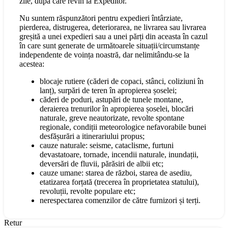
zile, după care revin la Expeditor.
Nu suntem răspunzători pentru expedieri întârziate,
pierderea, distrugerea, deteriorarea, ne livrarea sau livrarea
greșită a unei expedieri sau a unei părți din aceasta în cazul
în care sunt generate de următoarele situații/circumstanțe
independente de voința noastră, dar nelimitându-se la
acestea:
blocaje rutiere (căderi de copaci, stânci, coliziuni în
lanț), surpări de teren în apropierea șoselei;
căderi de poduri, astupări de tunele montane,
deraierea trenurilor în apropierea șoselei, blocări
naturale, greve neautorizate, revolte spontane
regionale, condiții meteorologice nefavorabile bunei
desfășurări a itinerariului propus;
cauze naturale: seisme, cataclisme, furtuni
devastatoare, tornade, incendii naturale, inundații,
deversări de fluvii, părăsiri de albii etc;
cauze umane: starea de război, starea de asediu,
etatizarea forțată (trecerea în proprietatea statului),
revoluții, revolte populare etc;
nerespectarea comenzilor de către furnizori și terți.
Retur