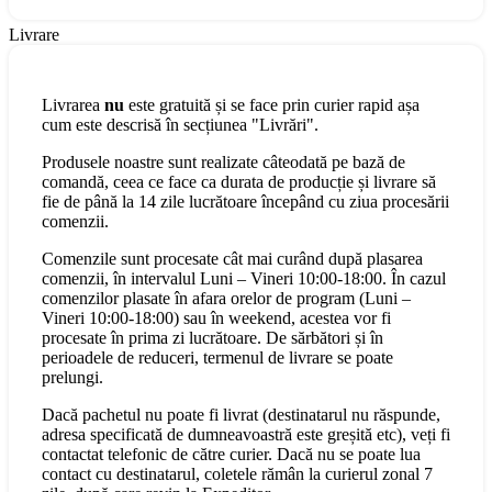
Livrare
Livrarea
nu
este gratuită și se face prin curier rapid așa
cum este descrisă în secțiunea "Livrări".
Produsele noastre sunt realizate câteodată pe bază de
comandă, ceea ce face ca durata de producție și livrare să
fie de până la 14 zile lucrătoare începând cu ziua procesării
comenzii.
Comenzile sunt procesate cât mai curând după plasarea
comenzii, în intervalul Luni – Vineri 10:00-18:00. În cazul
comenzilor plasate în afara orelor de program (Luni –
Vineri 10:00-18:00) sau în weekend, acestea vor fi
procesate în prima zi lucrătoare. De sărbători și în
perioadele de reduceri, termenul de livrare se poate
prelungi.
Dacă pachetul nu poate fi livrat (destinatarul nu răspunde,
adresa specificată de dumneavoastră este greșită etc), veți fi
contactat telefonic de către curier. Dacă nu se poate lua
contact cu destinatarul, coletele rămân la curierul zonal 7