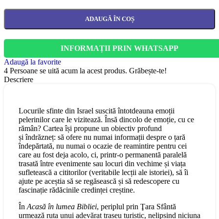
ADAUGĂ ÎN COȘ
INFORMAȚII PRIN WHATSAPP
Adaugă la favorite
4
Persoane se uită acum la acest produs. Grăbește-te!
Descriere
Locurile sfinte din Israel suscită întotdeauna emoții
pelerinilor care le vizitează. Însă dincolo de emoție, cu ce
rămân? Cartea își propune un obiectiv profund
și îndrăzneț: să ofere nu numai informații despre o țară
îndepărtată, nu numai o ocazie de reamintire pentru cei
care au fost deja acolo, ci, printr-o permanentă paralelă
trasată între evenimente sau locuri din vechime și viața
sufletească a cititorilor (veritabile lecții ale istoriei), să îi
ajute pe aceștia să se regăsească și să redescopere cu
fascinație rădăcinile credinței creștine.
În
Acasă în lumea Bibliei
, periplul prin Ţara Sfântă
urmează ruta unui adevărat traseu turistic, nelipsind niciuna