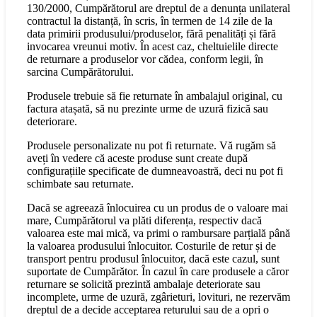
130/2000, Cumpărătorul are dreptul de a denunța unilateral
contractul la distanță, în scris, în termen de 14 zile de la
data primirii produsului/produselor, fără penalități și fără
invocarea vreunui motiv. În acest caz, cheltuielile directe
de returnare a produselor vor cădea, conform legii, în
sarcina Cumpărătorului.
Produsele trebuie să fie returnate în ambalajul original, cu
factura atașată, să nu prezinte urme de uzură fizică sau
deteriorare.
Produsele personalizate nu pot fi returnate. Vă rugăm să
aveți în vedere că aceste produse sunt create după
configurațiile specificate de dumneavoastră, deci nu pot fi
schimbate sau returnate.
Dacă se agreează înlocuirea cu un produs de o valoare mai
mare, Cumpărătorul va plăti diferența, respectiv dacă
valoarea este mai mică, va primi o rambursare parțială până
la valoarea produsului înlocuitor. Costurile de retur și de
transport pentru produsul înlocuitor, dacă este cazul, sunt
suportate de Cumpărător. În cazul în care produsele a căror
returnare se solicită prezintă ambalaje deteriorate sau
incomplete, urme de uzură, zgârieturi, lovituri, ne rezervăm
dreptul de a decide acceptarea returului sau de a opri o