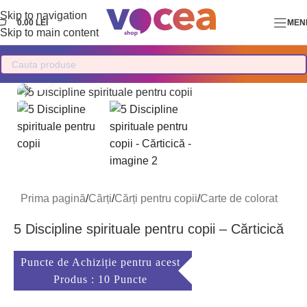
Skip to navigation
0.00
LEI
MEN
Skip to main content
Mărește imaginea
Prima pagină
/
Cărți
/
Cărți pentru copii
/
Carte de colorat
5 Discipline spirituale pentru copii – Cărticică
Puncte de Achiziție pentru acest
Produs : 10 Puncte