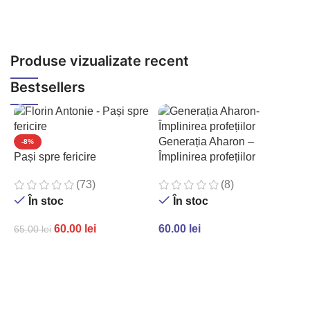
Produse vizualizate recent
Bestsellers
Generația Aharon –
-8%
Pași spre fericire
Împlinirea profețiilor
(73)
(8)
În stoc
În stoc
60.00
lei
60.00
lei
65.00
lei
ADAUGĂ ÎN COȘ
ADAUGĂ ÎN COȘ