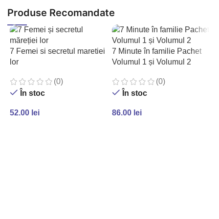
Produse Recomandate
7 Femei si secretul maretiei
7 Minute în familie Pachet
lor
Volumul 1 și Volumul 2
(0)
(0)
În stoc
În stoc
52.00
lei
86.00
lei
ADAUGĂ ÎN COȘ
ADAUGĂ ÎN COȘ
A
5