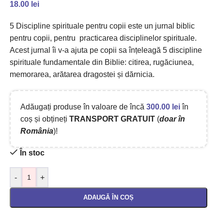
18.00
lei
5 Discipline spirituale pentru copii este un jurnal biblic
pentru copii, pentru practicarea disciplinelor spirituale.
Acest jurnal îi v-a ajuta pe copii sa înțeleagă 5 discipline
spirituale fundamentale din Biblie: citirea, rugăciunea,
memorarea, arătarea dragostei și dărnicia.
Adăugați produse în valoare de încă
300.00
lei
în
coș și obțineți
TRANSPORT GRATUIT
(
doar în
România
)!
În stoc
-
+
ADAUGĂ ÎN COȘ