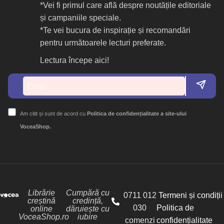
*Vei fi primul care află despre noutățile editoriale
și campaniile speciale.
*Te vei bucura de inspirație și recomandări
pentru următoarele lecturi preferate.
Lectura începe aici!
Am citit și sunt de acord cu
Politica de confidențialitate a site-ului
VoceaShop.
Librărie
Cumpără cu
0711 012
Termeni și condiții
creștină
credință,
030
Politica de
online
dăruiește cu
VoceaShop.ro
iubire
comenzi
confidențialitate