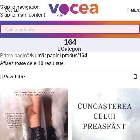
Skip to navigation
0.00
LEI
MEN
Skip to main content
164
Categorii
Prima pagină
/
Număr pagini produs
/
164
Afișez toate cele 18 rezultate
Vezi filtre