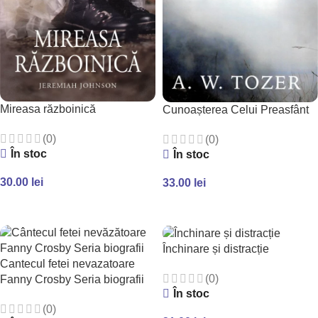
Mireasa războinică
Cunoașterea Celui Preasfânt
(0)
(0)
În stoc
În stoc
30.00
lei
33.00
lei
ADAUGĂ ÎN COȘ
ADAUGĂ ÎN COȘ
Închinare și distracție
Cantecul fetei nevazatoare
(0)
Fanny Crosby Seria biografii
În stoc
(0)