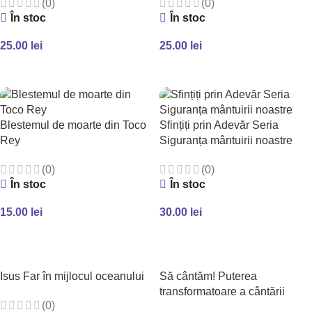
(0)
(0)
În stoc
În stoc
25.00
lei
25.00
lei
ADAUGĂ ÎN COȘ
ADAUGĂ ÎN COȘ
Blestemul de moarte din Toco
Sfințiți prin Adevăr Seria
Rey
Siguranța mântuirii noastre
(0)
(0)
În stoc
În stoc
15.00
lei
30.00
lei
ADAUGĂ ÎN COȘ
ADAUGĂ ÎN COȘ
Isus Far în mijlocul oceanului
Să cântăm! Puterea
transformatoare a cântării
(0)