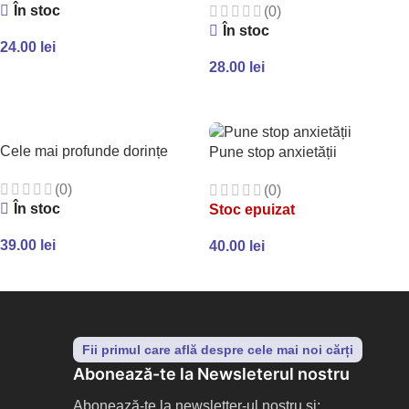
În stoc
(0)
În stoc
24.00
lei
28.00
lei
ADAUGĂ ÎN COȘ
ADAUGĂ ÎN COȘ
Cele mai profunde dorințe
Pune stop anxietății
(0)
(0)
În stoc
Stoc epuizat
39.00
lei
40.00
lei
ADAUGĂ ÎN COȘ
CITEȘTE MAI MULT
Fii primul care află despre cele mai noi cărți
Abonează-te la Newsleterul nostru
Abonează-te la newsletter-ul nostru și: