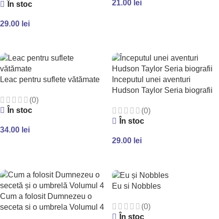
21.00
lei
În stoc
ADAUGĂ ÎN COȘ
29.00
lei
ADAUGĂ ÎN COȘ
Leac pentru suflete vătămate
Inceputul unei aventuri
Hudson Taylor Seria biografii
(0)
În stoc
(0)
În stoc
34.00
lei
29.00
lei
ADAUGĂ ÎN COȘ
ADAUGĂ ÎN COȘ
Eu si Nobbles
Cum a folosit Dumnezeu o
(0)
seceta si o umbrela Volumul 4
În stoc