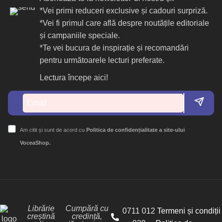
*Vei primi reduceri exclusive și cadouri surpriză.
*Vei fi primul care află despre noutățile editoriale
și campaniile speciale.
*Te vei bucura de inspirație și recomandări
pentru următoarele lecturi preferate.
Lectura începe aici!
Am citit și sunt de acord cu
Politica de confidențialitate a site-ului
VoceaShop.
Librărie
Cumpără cu
0711 012
Termeni și condiții
creștină
credință,