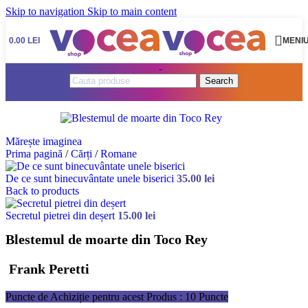
Skip to navigation
Skip to main content
0.00
LEI
MENI
Search
Mărește imaginea
Prima pagină
/
Cărți
/
Romane
De ce sunt binecuvântate unele biserici
35.00
lei
Back to products
Secretul pietrei din deșert
15.00
lei
Blestemul de moarte din Toco Rey
Frank Peretti
Puncte de Achiziție pentru acest Produs : 10 Puncte