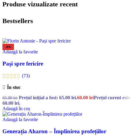
Produse vizualizate recent
Bestsellers
-8%
Adaugă la favorite
Pași spre fericire
(73)
În stoc
Prețul inițial a fost: 65.00 lei.
60.00
lei
Prețul curent este:
65.00
lei
60.00 lei.
Adaugă în coș
Adaugă la favorite
Generația Aharon – Împlinirea profețiilor