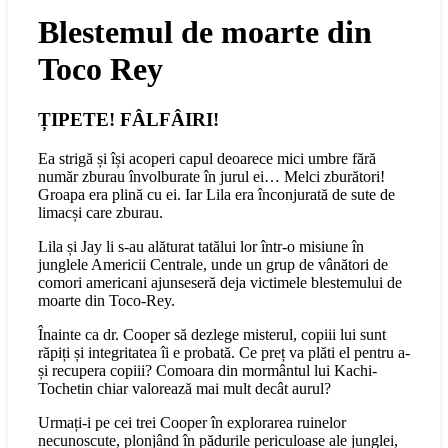
Blestemul de moarte din
Toco Rey
ȚIPETE! FÂLFÂIRI!
Ea strigă și își acoperi capul deoarece mici umbre fără
număr zburau învolburate în jurul ei… Melci zburători!
Groapa era plină cu ei. Iar Lila era înconjurată de sute de
limacși care zburau.
Lila și Jay li s-au alăturat tatălui lor într-o misiune în
junglele Americii Centrale, unde un grup de vânători de
comori americani ajunseseră deja victimele blestemului de
moarte din Toco-Rey.
Înainte ca dr. Cooper să dezlege misterul, copiii lui sunt
răpiți și integritatea îi e probată. Ce preț va plăti el pentru a-
și recupera copiii? Comoara din mormântul lui Kachi-
Tochetin chiar valorează mai mult decât aurul?
Urmați-i pe cei trei Cooper în explorarea ruinelor
necunoscute, plonjând în pădurile periculoase ale junglei,