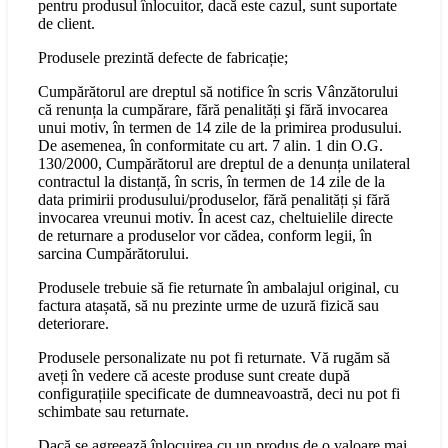
pentru produsul înlocuitor, dacă este cazul, sunt suportate
de client.
Produsele prezintă defecte de fabricație;
Cumpărătorul are dreptul să notifice în scris Vânzătorului
că renunța la cumpărare, fără penalități şi fără invocarea
unui motiv, în termen de 14 zile de la primirea produsului.
De asemenea, în conformitate cu art. 7 alin. 1 din O.G.
130/2000, Cumpărătorul are dreptul de a denunța unilateral
contractul la distanță, în scris, în termen de 14 zile de la
data primirii produsului/produselor, fără penalități și fără
invocarea vreunui motiv. În acest caz, cheltuielile directe
de returnare a produselor vor cădea, conform legii, în
sarcina Cumpărătorului.
Produsele trebuie să fie returnate în ambalajul original, cu
factura atașată, să nu prezinte urme de uzură fizică sau
deteriorare.
Produsele personalizate nu pot fi returnate. Vă rugăm să
aveți în vedere că aceste produse sunt create după
configurațiile specificate de dumneavoastră, deci nu pot fi
schimbate sau returnate.
Dacă se agreează înlocuirea cu un produs de o valoare mai