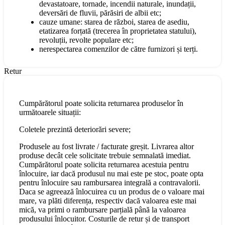
devastatoare, tornade, incendii naturale, inundații,
deversări de fluvii, părăsiri de albii etc;
cauze umane: starea de război, starea de asediu,
etatizarea forțată (trecerea în proprietatea statului),
revoluții, revolte populare etc;
nerespectarea comenzilor de către furnizori și terți.
Retur
Cumpărătorul poate solicita returnarea produselor în
următoarele situații:
Coletele prezintă deteriorări severe;
Produsele au fost livrate / facturate greșit. Livrarea altor
produse decât cele solicitate trebuie semnalată imediat.
Cumpărătorul poate solicita returnarea acestuia pentru
înlocuire, iar dacă produsul nu mai este pe stoc, poate opta
pentru înlocuire sau rambursarea integrală a contravalorii.
Daca se agreează înlocuirea cu un produs de o valoare mai
mare, va plăti diferența, respectiv dacă valoarea este mai
mică, va primi o rambursare parțială până la valoarea
produsului înlocuitor. Costurile de retur și de transport