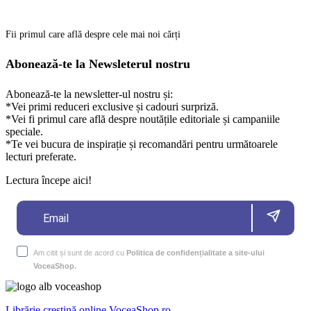
Fii primul care află despre cele mai noi cărți
Abonează-te la Newsleterul nostru
Abonează-te la newsletter-ul nostru și:
*Vei primi reduceri exclusive și cadouri surpriză.
*Vei fi primul care află despre noutățile editoriale și campaniile
speciale.
*Te vei bucura de inspirație și recomandări pentru următoarele
lecturi preferate.
Lectura începe aici!
Am citit și sunt de acord cu
Politica de confidențialitate a site-ului
VoceaShop.
Librărie creștină online VoceaShop.ro