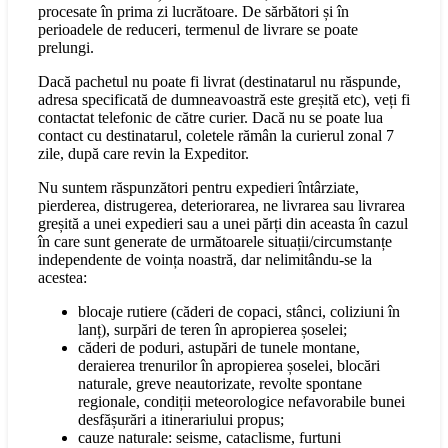
procesate în prima zi lucrătoare. De sărbători și în
perioadele de reduceri, termenul de livrare se poate
prelungi.
Dacă pachetul nu poate fi livrat (destinatarul nu răspunde,
adresa specificată de dumneavoastră este greșită etc), veți fi
contactat telefonic de către curier. Dacă nu se poate lua
contact cu destinatarul, coletele rămân la curierul zonal 7
zile, după care revin la Expeditor.
Nu suntem răspunzători pentru expedieri întârziate,
pierderea, distrugerea, deteriorarea, ne livrarea sau livrarea
greșită a unei expedieri sau a unei părți din aceasta în cazul
în care sunt generate de următoarele situații/circumstanțe
independente de voința noastră, dar nelimitându-se la
acestea:
blocaje rutiere (căderi de copaci, stânci, coliziuni în
lanț), surpări de teren în apropierea șoselei;
căderi de poduri, astupări de tunele montane,
deraierea trenurilor în apropierea șoselei, blocări
naturale, greve neautorizate, revolte spontane
regionale, condiții meteorologice nefavorabile bunei
desfășurări a itinerariului propus;
cauze naturale: seisme, cataclisme, furtuni