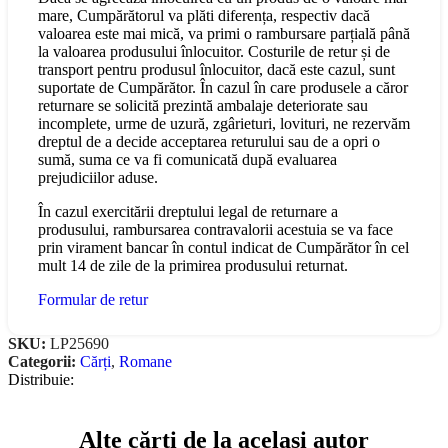
mare, Cumpărătorul va plăti diferența, respectiv dacă
valoarea este mai mică, va primi o rambursare parțială până
la valoarea produsului înlocuitor. Costurile de retur și de
transport pentru produsul înlocuitor, dacă este cazul, sunt
suportate de Cumpărător. În cazul în care produsele a căror
returnare se solicită prezintă ambalaje deteriorate sau
incomplete, urme de uzură, zgârieturi, lovituri, ne rezervăm
dreptul de a decide acceptarea returului sau de a opri o
sumă, suma ce va fi comunicată după evaluarea
prejudiciilor aduse.
În cazul exercitării dreptului legal de returnare a
produsului, rambursarea contravalorii acestuia se va face
prin virament bancar în contul indicat de Cumpărător în cel
mult 14 de zile de la primirea produsului returnat.
Formular de retur
SKU:
LP25690
Categorii:
Cărți
,
Romane
Distribuie:
Alte cărți de la același autor