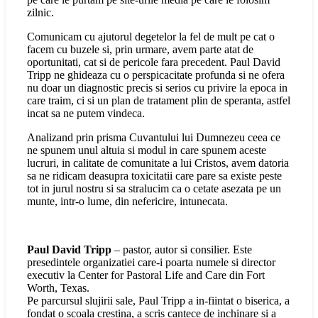
zilnic.
Comunicam cu ajutorul degetelor la fel de mult pe cat o
facem cu buzele si, prin urmare, avem parte atat de
oportunitati, cat si de pericole fara precedent. Paul David
Tripp ne ghideaza cu o perspicacitate profunda si ne ofera
nu doar un diagnostic precis si serios cu privire la epoca in
care traim, ci si un plan de tratament plin de speranta, astfel
incat sa ne putem vindeca.
Analizand prin prisma Cuvantului lui Dumnezeu ceea ce
ne spunem unul altuia si modul in care spunem aceste
lucruri, in calitate de comunitate a lui Cristos, avem datoria
sa ne ridicam deasupra toxicitatii care pare sa existe peste
tot in jurul nostru si sa stralucim ca o cetate asezata pe un
munte, intr-o lume, din nefericire, intunecata.
Paul David Tripp
– pastor, autor si consilier. Este
presedintele organizatiei care-i poarta numele si director
executiv la Center for Pastoral Life and Care din Fort
Worth, Texas.
Pe parcursul slujirii sale, Paul Tripp a in-fiintat o biserica, a
fondat o scoala crestina, a scris cantece de inchinare si a