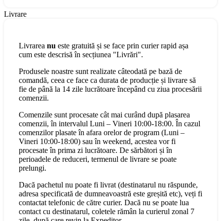
Livrare
Livrarea
nu
este gratuită și se face prin curier rapid așa
cum este descrisă în secțiunea "Livrări".
Produsele noastre sunt realizate câteodată pe bază de
comandă, ceea ce face ca durata de producție și livrare să
fie de până la 14 zile lucrătoare începând cu ziua procesării
comenzii.
Comenzile sunt procesate cât mai curând după plasarea
comenzii, în intervalul Luni – Vineri 10:00-18:00. În cazul
comenzilor plasate în afara orelor de program (Luni –
Vineri 10:00-18:00) sau în weekend, acestea vor fi
procesate în prima zi lucrătoare. De sărbători și în
perioadele de reduceri, termenul de livrare se poate
prelungi.
Dacă pachetul nu poate fi livrat (destinatarul nu răspunde,
adresa specificată de dumneavoastră este greșită etc), veți fi
contactat telefonic de către curier. Dacă nu se poate lua
contact cu destinatarul, coletele rămân la curierul zonal 7
zile, după care revin la Expeditor.