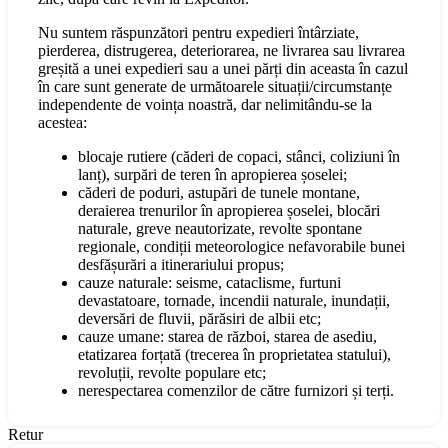
Nu suntem răspunzători pentru expedieri întârziate,
pierderea, distrugerea, deteriorarea, ne livrarea sau livrarea
greșită a unei expedieri sau a unei părți din aceasta în cazul
în care sunt generate de următoarele situații/circumstanțe
independente de voința noastră, dar nelimitându-se la
acestea:
blocaje rutiere (căderi de copaci, stânci, coliziuni în
lanț), surpări de teren în apropierea șoselei;
căderi de poduri, astupări de tunele montane,
deraierea trenurilor în apropierea șoselei, blocări
naturale, greve neautorizate, revolte spontane
regionale, condiții meteorologice nefavorabile bunei
desfășurări a itinerariului propus;
cauze naturale: seisme, cataclisme, furtuni
devastatoare, tornade, incendii naturale, inundații,
deversări de fluvii, părăsiri de albii etc;
cauze umane: starea de război, starea de asediu,
etatizarea forțată (trecerea în proprietatea statului),
revoluții, revolte populare etc;
nerespectarea comenzilor de către furnizori și terți.
Retur