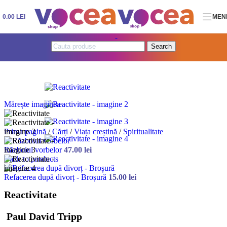
Skip to navigation
Skip to main content
0.00
LEI
MEN
Search
Mărește imaginea
Prima pagină
/
Cărți
/
Viața creștină
/
Spiritualitate
Războiul vorbelor
47.00
lei
Back to products
Refacerea după divorț - Broșură
15.00
lei
Reactivitate
Paul David Tripp