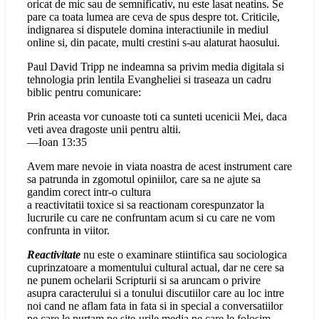
oricat de mic sau de semnificativ, nu este lasat neatins. Se
pare ca toata lumea are ceva de spus despre tot. Criticile,
indignarea si disputele domina interactiunile in mediul
online si, din pacate, multi crestini s-au alaturat haosului.
Paul David Tripp ne indeamna sa privim media digitala si
tehnologia prin lentila Evangheliei si traseaza un cadru
biblic pentru comunicare:
Prin aceasta vor cunoaste toti ca sunteti ucenicii Mei, daca
veti avea dragoste unii pentru altii.
—Ioan 13:35
Avem mare nevoie in viata noastra de acest instrument care
sa patrunda in zgomotul opiniilor, care sa ne ajute sa
gandim corect intr-o cultura
a reactivitatii toxice si sa reactionam corespunzator la
lucrurile cu care ne confruntam acum si cu care ne vom
confrunta in viitor.
Reactivitate
nu este o examinare stiintifica sau sociologica
cuprinzatoare a momentului cultural actual, dar ne cere sa
ne punem ochelarii Scripturii si sa aruncam o privire
asupra caracterului si a tonului discutiilor care au loc intre
noi cand ne aflam fata in fata si in special a conversatiilor
pe care le purtam pe site‑urile media pe care le folosim