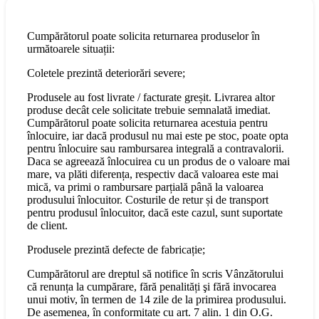
Cumpărătorul poate solicita returnarea produselor în
următoarele situații:
Coletele prezintă deteriorări severe;
Produsele au fost livrate / facturate greșit. Livrarea altor
produse decât cele solicitate trebuie semnalată imediat.
Cumpărătorul poate solicita returnarea acestuia pentru
înlocuire, iar dacă produsul nu mai este pe stoc, poate opta
pentru înlocuire sau rambursarea integrală a contravalorii.
Daca se agreează înlocuirea cu un produs de o valoare mai
mare, va plăti diferența, respectiv dacă valoarea este mai
mică, va primi o rambursare parțială până la valoarea
produsului înlocuitor. Costurile de retur și de transport
pentru produsul înlocuitor, dacă este cazul, sunt suportate
de client.
Produsele prezintă defecte de fabricație;
Cumpărătorul are dreptul să notifice în scris Vânzătorului
că renunța la cumpărare, fără penalități şi fără invocarea
unui motiv, în termen de 14 zile de la primirea produsului.
De asemenea, în conformitate cu art. 7 alin. 1 din O.G.