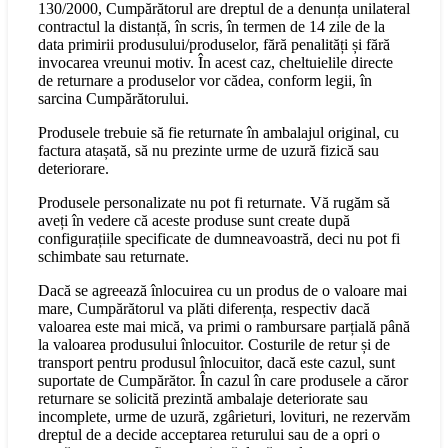
130/2000, Cumpărătorul are dreptul de a denunța unilateral
contractul la distanță, în scris, în termen de 14 zile de la
data primirii produsului/produselor, fără penalități și fără
invocarea vreunui motiv. În acest caz, cheltuielile directe
de returnare a produselor vor cădea, conform legii, în
sarcina Cumpărătorului.
Produsele trebuie să fie returnate în ambalajul original, cu
factura atașată, să nu prezinte urme de uzură fizică sau
deteriorare.
Produsele personalizate nu pot fi returnate. Vă rugăm să
aveți în vedere că aceste produse sunt create după
configurațiile specificate de dumneavoastră, deci nu pot fi
schimbate sau returnate.
Dacă se agreează înlocuirea cu un produs de o valoare mai
mare, Cumpărătorul va plăti diferența, respectiv dacă
valoarea este mai mică, va primi o rambursare parțială până
la valoarea produsului înlocuitor. Costurile de retur și de
transport pentru produsul înlocuitor, dacă este cazul, sunt
suportate de Cumpărător. În cazul în care produsele a căror
returnare se solicită prezintă ambalaje deteriorate sau
incomplete, urme de uzură, zgârieturi, lovituri, ne rezervăm
dreptul de a decide acceptarea returului sau de a opri o