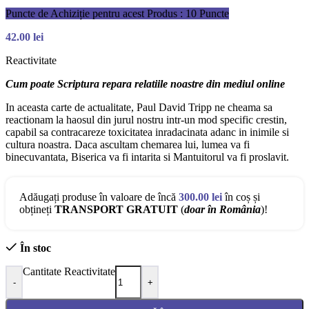
Puncte de Achiziție pentru acest Produs : 10 Puncte
42.00
lei
Reactivitate
Cum poate Scriptura repara relatiile noastre din mediul online
In aceasta carte de actualitate, Paul David Tripp ne cheama sa
reactionam la haosul din jurul nostru intr‑un mod specific crestin,
capabil sa contracareze toxicitatea inradacinata adanc in inimile si
cultura noastra. Daca ascultam chemarea lui, lumea va fi
binecuvantata, Biserica va fi intarita si Mantuitorul va fi proslavit.
Adăugați produse în valoare de încă
300.00
lei
în coș și
obțineți
TRANSPORT GRATUIT
(
doar în România
)!
În stoc
Cantitate Reactivitate
-
+