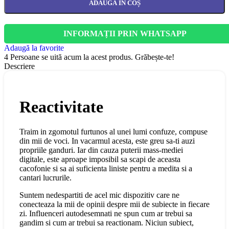
ADAUGĂ ÎN COȘ
INFORMAȚII PRIN WHATSAPP
Adaugă la favorite
4
Persoane se uită acum la acest produs. Grăbește-te!
Descriere
Reactivitate
Traim in zgomotul furtunos al unei lumi confuze, compuse
din mii de voci. In vacarmul acesta, este greu sa-ti auzi
propriile ganduri. Iar din cauza puterii mass-mediei
digitale, este aproape imposibil sa scapi de aceasta
cacofonie si sa ai suficienta liniste pentru a medita si a
cantari lucrurile.
Suntem nedespartiti de acel mic dispozitiv care ne
conecteaza la mii de opinii despre mii de subiecte in fiecare
zi. Influenceri autodesemnati ne spun cum ar trebui sa
gandim si cum ar trebui sa reactionam. Niciun subiect,