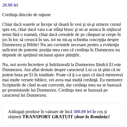
20.00
lei
Credinţa dincolo de raţiune
Chiar dacă soarele ar începe să răsară în vest şi să-şi urmeze cursul
spre est, chiar dacă vara s-ar sfârşi brusc şi ne-ar arunca în mijlocul
iernii fără o toamnă, chiar dacă cerealele de pe câmpuri ar creşte în
jos în loc să crească în sus, tot nu mi-aş schimba concepţia despre
Dumnezeu şi Biblie! Nu am cuvintele necesare pentru a evidenţia
suficient de puternic poziţia mea cum că credinţa în Dumnezeu nu
depinde de sprijinul niciunui ajutor ştiinţific.
Nu, noi avem încredere şi îndrăzneală la Dumnezeu fiindcă El este
Dumnezeu. Am aflat destule despre caracterul Lui ca să ştim că ne
putem baza pe El în totalitate. Poate că ţi s-a spus că dacă memorezi
mai multe versete biblice, vei avea mai multă credinţă. Eu memorez
Scripturile de când m-am convertit, dar credinţa mea nu se bazează
pe promisiunile lui Dumnezeu. Credinţa mea se bazează pe
caracterul lui Dumnezeu.
Adăugați produse în valoare de încă
300.00
lei
în coș și
obțineți
TRANSPORT GRATUIT
(
doar în România
)!