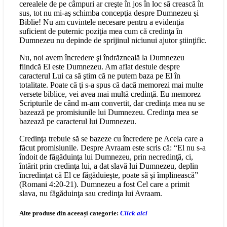
cerealele de pe câmpuri ar creşte în jos în loc să crească în
sus, tot nu mi-aş schimba concepţia despre Dumnezeu şi
Biblie! Nu am cuvintele necesare pentru a evidenţia
suficient de puternic poziţia mea cum că credinţa în
Dumnezeu nu depinde de sprijinul niciunui ajutor ştiinţific.
Nu, noi avem încredere şi îndrăzneală la Dumnezeu
fiindcă El este Dumnezeu. Am aflat destule despre
caracterul Lui ca să ştim că ne putem baza pe El în
totalitate. Poate că ţi s-a spus că dacă memorezi mai multe
versete biblice, vei avea mai multă credinţă. Eu memorez
Scripturile de când m-am convertit, dar credinţa mea nu se
bazează pe promisiunile lui Dumnezeu. Credinţa mea se
bazează pe caracterul lui Dumnezeu.
Credinţa trebuie să se bazeze cu încredere pe Acela care a
făcut promisiunile. Despre Avraam este scris că: “El nu s-a
îndoit de făgăduinţa lui Dumnezeu, prin necredinţă, ci,
întărit prin credinţa lui, a dat slavă lui Dumnezeu, deplin
încredinţat că El ce făgăduieşte, poate să şi împlinească”
(Romani 4:20-21). Dumnezeu a fost Cel care a primit
slava, nu făgăduinţa sau credinţa lui Avraam.
Alte produse din aceeași categorie:
Click aici