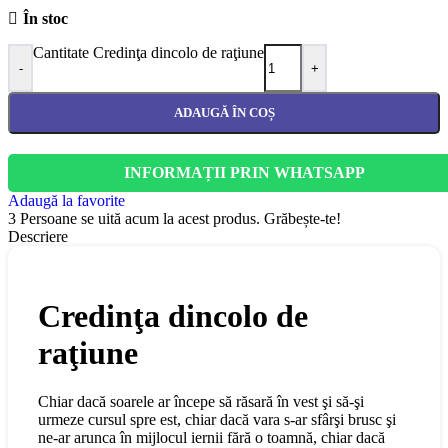
În stoc
Cantitate Credinţa dincolo de raţiune
-
+
ADAUGĂ ÎN COȘ
INFORMAȚII PRIN WHATSAPP
Adaugă la favorite
3
Persoane se uită acum la acest produs. Grăbește-te!
Descriere
Credinţa dincolo de
raţiune
Chiar dacă soarele ar începe să răsară în vest şi să-şi
urmeze cursul spre est, chiar dacă vara s-ar sfârşi brusc şi
ne-ar arunca în mijlocul iernii fără o toamnă, chiar dacă