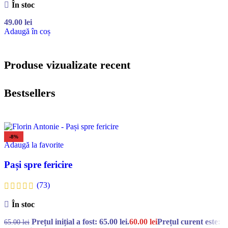
În stoc
49.00
lei
Adaugă în coș
Produse vizualizate recent
Bestsellers
-8%
Adaugă la favorite
Pași spre fericire
(73)
În stoc
Prețul inițial a fost: 65.00 lei.
60.00
lei
Prețul curent este:
65.00
lei