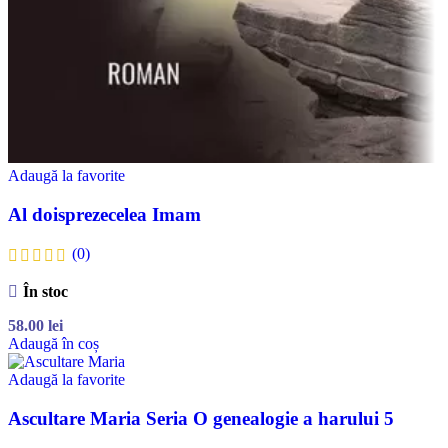
Adaugă la favorite
Al doisprezecelea Imam
(0)
În stoc
58.00
lei
Adaugă în coș
Adaugă la favorite
Ascultare Maria Seria O genealogie a harului 5