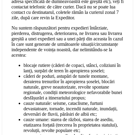
adresa specificată de dumneavoastră este greșită etc), veți fi
contactat telefonic de către curier. Dacă nu se poate lua
contact cu destinatarul, coletele rămân la curierul zonal 7
zile, după care revin la Expeditor.
Nu suntem răspunzători pentru expedieri întârziate,
pierderea, distrugerea, deteriorarea, ne livrarea sau livrarea
greșită a unei expedieri sau a unei părți din aceasta în cazul
în care sunt generate de următoarele situații/circumstanțe
independente de voința noastră, dar nelimitându-se la
acestea:
blocaje rutiere (căderi de copaci, stânci, coliziuni în
lanț), surpări de teren în apropierea șoselei;
căderi de poduri, astupări de tunele montane,
deraierea trenurilor în apropierea șoselei, blocări
naturale, greve neautorizate, revolte spontane
regionale, condiții meteorologice nefavorabile bunei
desfășurări a itinerariului propus;
cauze naturale: seisme, cataclisme, furtuni
devastatoare, tornade, incendii naturale, inundații,
deversări de fluvii, părăsiri de albii etc;
cauze umane: starea de război, starea de asediu,
etatizarea forțată (trecerea în proprietatea statului),
revoluții, revolte populare etc;