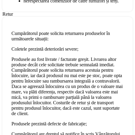
nerespectarea comenzilor de către furnizori și terți.
Retur
Cumpărătorul poate solicita returnarea produselor în
următoarele situații:
Coletele prezintă deteriorări severe;
Produsele au fost livrate / facturate greșit. Livrarea altor
produse decât cele solicitate trebuie semnalată imediat.
Cumpărătorul poate solicita returnarea acestuia pentru
înlocuire, iar dacă produsul nu mai este pe stoc, poate opta
pentru înlocuire sau rambursarea integrală a contravalorii.
Daca se agreează înlocuirea cu un produs de o valoare mai
mare, va plăti diferența, respectiv dacă valoarea este mai
mică, va primi o rambursare parțială până la valoarea
produsului înlocuitor. Costurile de retur și de transport
pentru produsul înlocuitor, dacă este cazul, sunt suportate
de client.
Produsele prezintă defecte de fabricație;
Cumpărătorul are dreptul să notifice în scris Vânzătorului