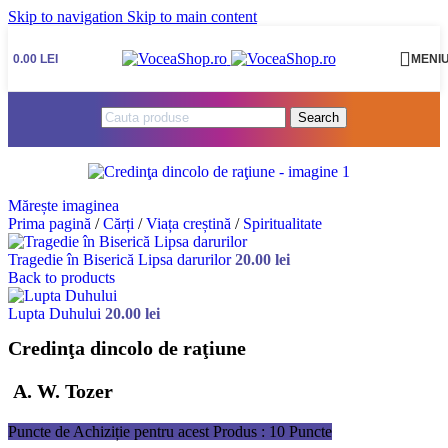
Skip to navigation
Skip to main content
0.00
LEI
MENI
Search
Mărește imaginea
Prima pagină
/
Cărți
/
Viața creștină
/
Spiritualitate
Tragedie în Biserică Lipsa darurilor
20.00
lei
Back to products
Lupta Duhului
20.00
lei
Credinţa dincolo de raţiune
A. W. Tozer
Puncte de Achiziție pentru acest Produs : 10 Puncte