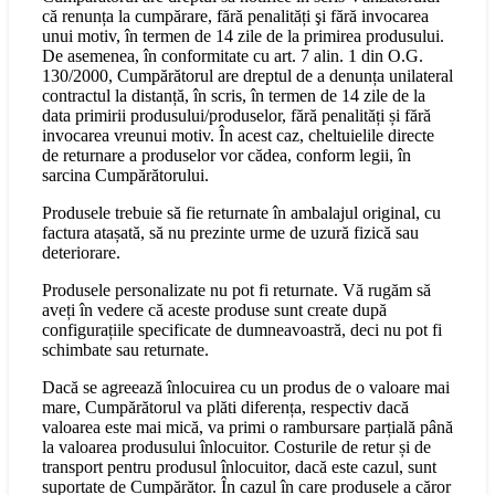
că renunța la cumpărare, fără penalități şi fără invocarea
unui motiv, în termen de 14 zile de la primirea produsului.
De asemenea, în conformitate cu art. 7 alin. 1 din O.G.
130/2000, Cumpărătorul are dreptul de a denunța unilateral
contractul la distanță, în scris, în termen de 14 zile de la
data primirii produsului/produselor, fără penalități și fără
invocarea vreunui motiv. În acest caz, cheltuielile directe
de returnare a produselor vor cădea, conform legii, în
sarcina Cumpărătorului.
Produsele trebuie să fie returnate în ambalajul original, cu
factura atașată, să nu prezinte urme de uzură fizică sau
deteriorare.
Produsele personalizate nu pot fi returnate. Vă rugăm să
aveți în vedere că aceste produse sunt create după
configurațiile specificate de dumneavoastră, deci nu pot fi
schimbate sau returnate.
Dacă se agreează înlocuirea cu un produs de o valoare mai
mare, Cumpărătorul va plăti diferența, respectiv dacă
valoarea este mai mică, va primi o rambursare parțială până
la valoarea produsului înlocuitor. Costurile de retur și de
transport pentru produsul înlocuitor, dacă este cazul, sunt
suportate de Cumpărător. În cazul în care produsele a căror