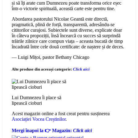
și să îți arate cum Dumnezeu poate transforma orice eșec
într-o victorie spirituală, această carte este pentru tine.
Abordarea pastorului Nicolae Geantă este directă,
pragmatică, plină de forță, transparentă, adresându-se
cititorilor curajosi. Subiectele sunt diverse, explicate doar
în câteva propoziții, însă încearcă cu succes să surprindă
trăirile zilnice care compun viața – aceasta bucată de timp
încadrată între cele două certificate: de naștere și de deces.
— Luigi Mițoi, pastor Bethany Chicago
Alte produse din aceeași categorie:
Click aici
Lui Dumnezeu îi place să
lipească cioburi
Acest magazin online a fost creat pentru susținerea
Asociației Vocea Creștinilor
.
Mergi înapoi la 👉 Magazin:
Click aici