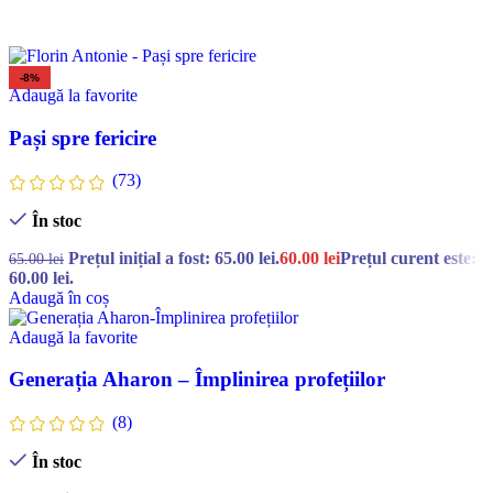
-8%
Adaugă la favorite
Pași spre fericire
(73)
În stoc
Prețul inițial a fost: 65.00 lei.
60.00
lei
Prețul curent este:
65.00
lei
60.00 lei.
Adaugă în coș
Adaugă la favorite
Generația Aharon – Împlinirea profețiilor
(8)
În stoc