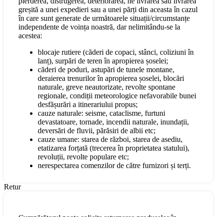
pierderea, distrugerea, deteriorarea, ne livrarea sau livrarea
greșită a unei expedieri sau a unei părți din aceasta în cazul
în care sunt generate de următoarele situații/circumstanțe
independente de voința noastră, dar nelimitându-se la
acestea:
blocaje rutiere (căderi de copaci, stânci, coliziuni în
lanț), surpări de teren în apropierea șoselei;
căderi de poduri, astupări de tunele montane,
deraierea trenurilor în apropierea șoselei, blocări
naturale, greve neautorizate, revolte spontane
regionale, condiții meteorologice nefavorabile bunei
desfășurări a itinerariului propus;
cauze naturale: seisme, cataclisme, furtuni
devastatoare, tornade, incendii naturale, inundații,
deversări de fluvii, părăsiri de albii etc;
cauze umane: starea de război, starea de asediu,
etatizarea forțată (trecerea în proprietatea statului),
revoluții, revolte populare etc;
nerespectarea comenzilor de către furnizori și terți.
Retur