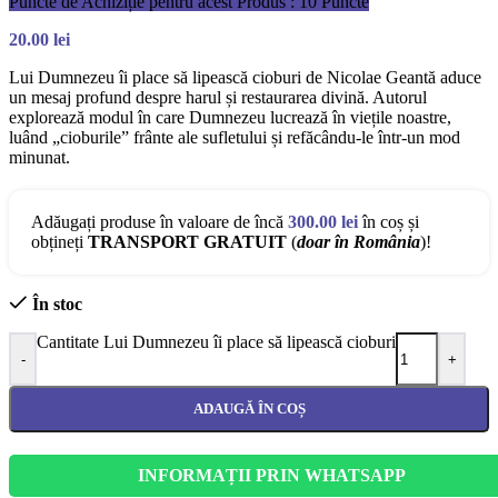
Puncte de Achiziție pentru acest Produs : 10 Puncte
20.00
lei
Lui Dumnezeu îi place să lipească cioburi de Nicolae Geantă aduce
un mesaj profund despre harul și restaurarea divină. Autorul
explorează modul în care Dumnezeu lucrează în viețile noastre,
luând „cioburile” frânte ale sufletului și refăcându-le într-un mod
minunat.
Adăugați produse în valoare de încă
300.00
lei
în coș și
obțineți
TRANSPORT GRATUIT
(
doar în România
)!
În stoc
Cantitate Lui Dumnezeu îi place să lipească cioburi
-
+
ADAUGĂ ÎN COȘ
INFORMAȚII PRIN WHATSAPP