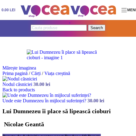
Skip to navigation
Skip to main content
0.00
LEI
MEN
Search
Mărește imaginea
Prima pagină
/
Cărți
/
Viața creștină
Nodul căsniciei
30.00
lei
Back to products
Unde este Dumnezeu în mijlocul suferinței?
30.00
lei
Lui Dumnezeu îi place să lipească cioburi
Nicolae Geantă