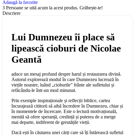
Adaugă la favorite
3
Persoane se uită acum la acest produs. Grăbește-te!
Descriere
Lui Dumnezeu îi place să
lipească cioburi
de
Nicolae
Geantă
aduce un mesaj profund despre harul și restaurarea divină.
Autorul explorează modul în care Dumnezeu lucrează în
viețile noastre, luând „cioburile” frânte ale sufletului și
refăcându-le într-un mod minunat.
Prin exemple inspiraționale și reflecții biblice, cartea
încurajează cititorii să aibă încredere în Dumnezeu, chiar și
în momentele de încercare. Este o lectură motivațională,
menită să ofere speranță, credință și puterea de a merge
mai departe, indiferent de greutățile vieții.
Dacă ești în căutarea unei cărți care să îți întărească sufletul