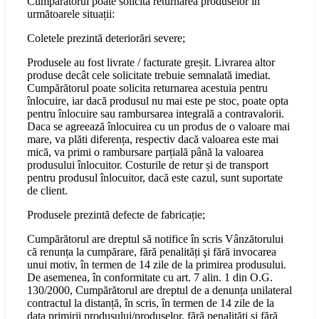
Cumpărătorul poate solicita returnarea produselor în
următoarele situații:
Coletele prezintă deteriorări severe;
Produsele au fost livrate / facturate greșit. Livrarea altor
produse decât cele solicitate trebuie semnalată imediat.
Cumpărătorul poate solicita returnarea acestuia pentru
înlocuire, iar dacă produsul nu mai este pe stoc, poate opta
pentru înlocuire sau rambursarea integrală a contravalorii.
Daca se agreează înlocuirea cu un produs de o valoare mai
mare, va plăti diferența, respectiv dacă valoarea este mai
mică, va primi o rambursare parțială până la valoarea
produsului înlocuitor. Costurile de retur și de transport
pentru produsul înlocuitor, dacă este cazul, sunt suportate
de client.
Produsele prezintă defecte de fabricație;
Cumpărătorul are dreptul să notifice în scris Vânzătorului
că renunța la cumpărare, fără penalități şi fără invocarea
unui motiv, în termen de 14 zile de la primirea produsului.
De asemenea, în conformitate cu art. 7 alin. 1 din O.G.
130/2000, Cumpărătorul are dreptul de a denunța unilateral
contractul la distanță, în scris, în termen de 14 zile de la
data primirii produsului/produselor, fără penalități și fără