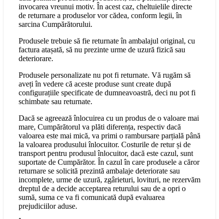
invocarea vreunui motiv. În acest caz, cheltuielile directe
de returnare a produselor vor cădea, conform legii, în
sarcina Cumpărătorului.
Produsele trebuie să fie returnate în ambalajul original, cu
factura atașată, să nu prezinte urme de uzură fizică sau
deteriorare.
Produsele personalizate nu pot fi returnate. Vă rugăm să
aveți în vedere că aceste produse sunt create după
configurațiile specificate de dumneavoastră, deci nu pot fi
schimbate sau returnate.
Dacă se agreează înlocuirea cu un produs de o valoare mai
mare, Cumpărătorul va plăti diferența, respectiv dacă
valoarea este mai mică, va primi o rambursare parțială până
la valoarea produsului înlocuitor. Costurile de retur și de
transport pentru produsul înlocuitor, dacă este cazul, sunt
suportate de Cumpărător. În cazul în care produsele a căror
returnare se solicită prezintă ambalaje deteriorate sau
incomplete, urme de uzură, zgârieturi, lovituri, ne rezervăm
dreptul de a decide acceptarea returului sau de a opri o
sumă, suma ce va fi comunicată după evaluarea
prejudiciilor aduse.