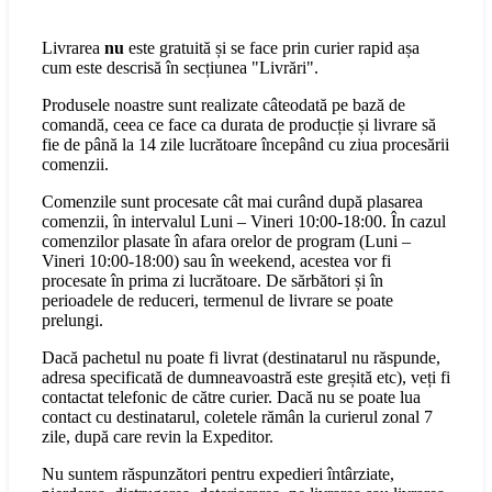
Livrarea
nu
este gratuită și se face prin curier rapid așa
cum este descrisă în secțiunea "Livrări".
Produsele noastre sunt realizate câteodată pe bază de
comandă, ceea ce face ca durata de producție și livrare să
fie de până la 14 zile lucrătoare începând cu ziua procesării
comenzii.
Comenzile sunt procesate cât mai curând după plasarea
comenzii, în intervalul Luni – Vineri 10:00-18:00. În cazul
comenzilor plasate în afara orelor de program (Luni –
Vineri 10:00-18:00) sau în weekend, acestea vor fi
procesate în prima zi lucrătoare. De sărbători și în
perioadele de reduceri, termenul de livrare se poate
prelungi.
Dacă pachetul nu poate fi livrat (destinatarul nu răspunde,
adresa specificată de dumneavoastră este greșită etc), veți fi
contactat telefonic de către curier. Dacă nu se poate lua
contact cu destinatarul, coletele rămân la curierul zonal 7
zile, după care revin la Expeditor.
Nu suntem răspunzători pentru expedieri întârziate,