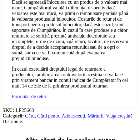
Dacă se agreează înlocuirea cu un produs de o valoare mai
mare, Cumpărătorul va plăti diferența, respectiv dacă
valoarea este mai mică, va primi o rambursare parțială până
la valoarea produsului înlocuitor. Costurile de retur și de
transport pentru produsul înlocuitor, dacă este cazul, sunt
suportate de Cumpărător. În cazul în care produsele a căror
returnare se solicită prezintă ambalaje deteriorate sau
incomplete, urme de uzură, zgârieturi, lovituri, ne rezervăm
dreptul de a decide acceptarea returului sau de a opri o
sumă, suma ce va fi comunicată după evaluarea
prejudiciilor aduse.
În cazul exercitării dreptului legal de returnare a
produsului, rambursarea contravalorii acestuia se va face
prin virament bancar în contul indicat de Cumpărător în cel
mult 14 de zile de la primirea produsului returnat.
Formular de retur
SKU:
LP25663
Categorii:
Cărți
,
Cărți pentru Adolescenți
,
Mărturii
,
Viața creștină
Distribuie: