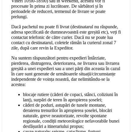
Vineri 10:00-18:00) sau în weekend, acestea vor fi
procesate în prima zi lucrătoare. De sărbători și în
perioadele de reduceri, termenul de livrare se poate
prelungi.
Dacă pachetul nu poate fi livrat (destinatarul nu răspunde,
adresa specificată de dumneavoastră este greșită etc), veți fi
contactat telefonic de către curier. Dacă nu se poate lua
contact cu destinatarul, coletele rămân la curierul zonal 7
zile, după care revin la Expeditor.
Nu suntem răspunzători pentru expedieri întârziate,
pierderea, distrugerea, deteriorarea, ne livrarea sau livrarea
greșită a unei expedieri sau a unei părți din aceasta în cazul
în care sunt generate de următoarele situații/circumstanțe
independente de voința noastră, dar nelimitându-se la
acestea:
blocaje rutiere (căderi de copaci, stânci, coliziuni în
lanț), surpări de teren în apropierea șoselei;
căderi de poduri, astupări de tunele montane,
deraierea trenurilor în apropierea șoselei, blocări
naturale, greve neautorizate, revolte spontane
regionale, condiții meteorologice nefavorabile bunei
desfășurări a itinerariului propus;
cauze naturale: seisme, cataclisme, furtuni