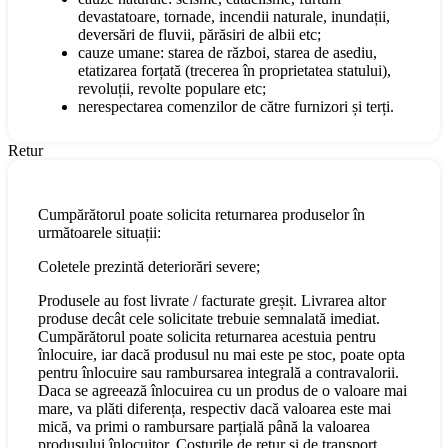
devastatoare, tornade, incendii naturale, inundații,
deversări de fluvii, părăsiri de albii etc;
cauze umane: starea de război, starea de asediu,
etatizarea forțată (trecerea în proprietatea statului),
revoluții, revolte populare etc;
nerespectarea comenzilor de către furnizori și terți.
Retur
Cumpărătorul poate solicita returnarea produselor în
următoarele situații:
Coletele prezintă deteriorări severe;
Produsele au fost livrate / facturate greșit. Livrarea altor
produse decât cele solicitate trebuie semnalată imediat.
Cumpărătorul poate solicita returnarea acestuia pentru
înlocuire, iar dacă produsul nu mai este pe stoc, poate opta
pentru înlocuire sau rambursarea integrală a contravalorii.
Daca se agreează înlocuirea cu un produs de o valoare mai
mare, va plăti diferența, respectiv dacă valoarea este mai
mică, va primi o rambursare parțială până la valoarea
produsului înlocuitor. Costurile de retur și de transport