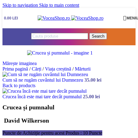
Skip to navigation
Skip to main content
0.00
LEI
MENI
Search
Mărește imaginea
Prima pagină
/
Cărți
/
Viața creștină
/
Mărturii
Cum să ne rugăm cuvântul lui Dumnezeu
35.00
lei
Back to products
Crucea încă este mai tare decât pumnalul
25.00
lei
Crucea și pumnalul
David Wilkerson
Puncte de Achiziție pentru acest Produs : 10 Puncte