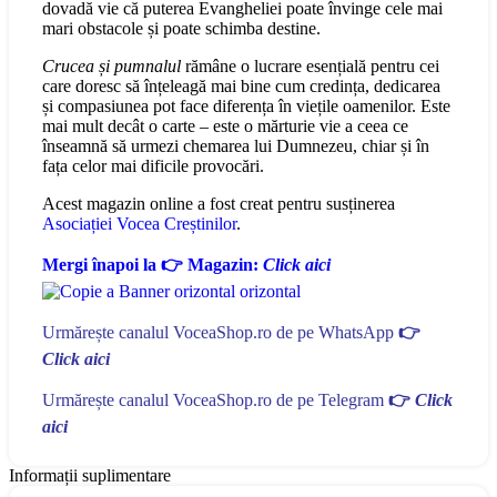
dovadă vie că puterea Evangheliei poate învinge cele mai
mari obstacole și poate schimba destine.
Crucea și pumnalul
rămâne o lucrare esențială pentru cei
care doresc să înțeleagă mai bine cum credința, dedicarea
și compasiunea pot face diferența în viețile oamenilor. Este
mai mult decât o carte – este o mărturie vie a ceea ce
înseamnă să urmezi chemarea lui Dumnezeu, chiar și în
fața celor mai dificile provocări.
Acest magazin online a fost creat pentru susținerea
Asociației Vocea Creștinilor
.
Mergi înapoi la 👉 Magazin:
Click aici
Urmărește canalul VoceaShop.ro de pe WhatsApp
👉
Click aici
Urmărește canalul VoceaShop.ro de pe Telegram
👉
Click
aici
Informații suplimentare