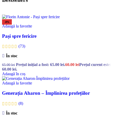
-8%
Adaugă la favorite
Pași spre fericire
(73)
În stoc
Prețul inițial a fost: 65.00 lei.
60.00
lei
Prețul curent este:
65.00
lei
60.00 lei.
Adaugă în coș
Adaugă la favorite
Generația Aharon – Împlinirea profețiilor
(8)
În stoc