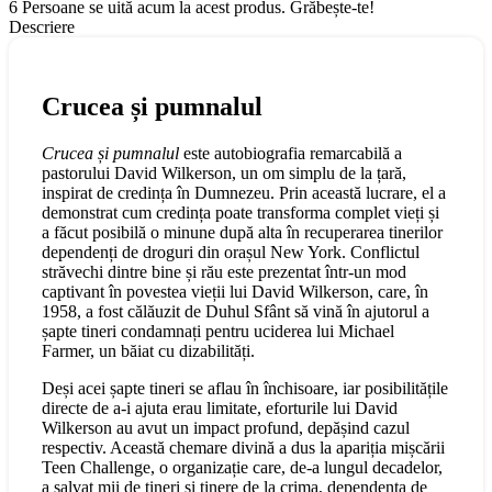
6
Persoane se uită acum la acest produs. Grăbește-te!
Descriere
Crucea și pumnalul
Crucea și pumnalul
este autobiografia remarcabilă a
pastorului David Wilkerson, un om simplu de la țară,
inspirat de credința în Dumnezeu. Prin această lucrare, el a
demonstrat cum credința poate transforma complet vieți și
a făcut posibilă o minune după alta în recuperarea tinerilor
dependenți de droguri din orașul New York. Conflictul
străvechi dintre bine și rău este prezentat într-un mod
captivant în povestea vieții lui David Wilkerson, care, în
1958, a fost călăuzit de Duhul Sfânt să vină în ajutorul a
șapte tineri condamnați pentru uciderea lui Michael
Farmer, un băiat cu dizabilități.
Deși acei șapte tineri se aflau în închisoare, iar posibilitățile
directe de a-i ajuta erau limitate, eforturile lui David
Wilkerson au avut un impact profund, depășind cazul
respectiv. Această chemare divină a dus la apariția mișcării
Teen Challenge, o organizație care, de-a lungul decadelor,
a salvat mii de tineri și tinere de la crima, dependența de