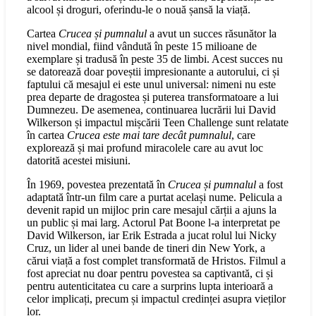
alcool și droguri, oferindu-le o nouă șansă la viață.
Cartea
Crucea și pumnalul
a avut un succes răsunător la
nivel mondial, fiind vândută în peste 15 milioane de
exemplare și tradusă în peste 35 de limbi. Acest succes nu
se datorează doar poveștii impresionante a autorului, ci și
faptului că mesajul ei este unul universal: nimeni nu este
prea departe de dragostea și puterea transformatoare a lui
Dumnezeu. De asemenea, continuarea lucrării lui David
Wilkerson și impactul mișcării Teen Challenge sunt relatate
în cartea
Crucea este mai tare decât pumnalul
, care
explorează și mai profund miracolele care au avut loc
datorită acestei misiuni.
În 1969, povestea prezentată în
Crucea și pumnalul
a fost
adaptată într-un film care a purtat același nume. Pelicula a
devenit rapid un mijloc prin care mesajul cărții a ajuns la
un public și mai larg. Actorul Pat Boone l-a interpretat pe
David Wilkerson, iar Erik Estrada a jucat rolul lui Nicky
Cruz, un lider al unei bande de tineri din New York, a
cărui viață a fost complet transformată de Hristos. Filmul a
fost apreciat nu doar pentru povestea sa captivantă, ci și
pentru autenticitatea cu care a surprins lupta interioară a
celor implicați, precum și impactul credinței asupra vieților
lor.