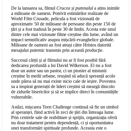
De la lansarea sa, filmul
Crucea și pumnalul
a atins inimile
a milioane de oameni. Potrivit estimărilor realizate de
World Film Crusade, pelicula a fost vizionată de
aproximativ 50 de milioane de persoane din peste 150 de
țări și a fost tradusă în peste 30 de limbi. Acesta este unul
dintre cele mai vizionate filme creștine din lume, având un
impact semnificativ asupra mișcării evanghelice globale.
Milioane de oameni au fost atrași către Hristos datorită
mesajului puternic transmis prin această producție.
Succesul cărții și al filmului nu ar fi fost posibil fără
dedicarea profundă a lui David Wilkerson. El nu a fost
doar un autor sau un pastor, ci un pionier al misiunii
creștine în medii urbane, reușind să aducă speranță acolo
unde părea să nu mai existe nicio cale de ieșire. Povestea
sa a inspirat generații de lideri creștini să meargă dincolo
de zidurile bisericilor și să se implice direct în comunitățile
vulnerabile.
Astăzi, mișcarea Teen Challenge continuă să fie un simbol
al speranței, fiind activă în zeci de țări din întreaga lume.
Prin centrele sale de reabilitare și sprijin, organizația oferă
nu doar tratament pentru dependență, ci și oportunitatea
unei transformări spirituale profunde. Aceasta este o