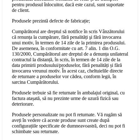
pentru produsul înlocuitor, dacă este cazul, sunt suportate
de client.
Produsele prezintă defecte de fabricație;
Cumpărătorul are dreptul să notifice în scris Vânzătorului
că renunța la cumpărare, fără penalități şi fără invocarea
unui motiv, în termen de 14 zile de la primirea produsului.
De asemenea, în conformitate cu art. 7 alin. 1 din O.G.
130/2000, Cumpărătorul are dreptul de a denunța unilateral
contractul la distanță, în scris, în termen de 14 zile de la
data primirii produsului/produselor, fără penalități și fără
invocarea vreunui motiv. În acest caz, cheltuielile directe
de returnare a produselor vor cădea, conform legii, în
sarcina Cumpărătorului.
Produsele trebuie să fie returnate în ambalajul original, cu
factura atașată, să nu prezinte urme de uzură fizică sau
deteriorare.
Produsele personalizate nu pot fi returnate. Vă rugăm să
aveți în vedere că aceste produse sunt create după
configurațiile specificate de dumneavoastră, deci nu pot fi
schimbate sau returnate.