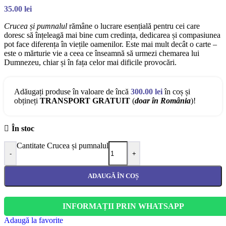
35.00
lei
Crucea și pumnalul
rămâne o lucrare esențială pentru cei care
doresc să înțeleagă mai bine cum credința, dedicarea și compasiunea
pot face diferența în viețile oamenilor. Este mai mult decât o carte –
este o mărturie vie a ceea ce înseamnă să urmezi chemarea lui
Dumnezeu, chiar și în fața celor mai dificile provocări.
Adăugați produse în valoare de încă
300.00
lei
în coș și
obțineți
TRANSPORT GRATUIT
(
doar în România
)!
În stoc
Cantitate Crucea și pumnalul
-
+
ADAUGĂ ÎN COȘ
INFORMAȚII PRIN WHATSAPP
Adaugă la favorite