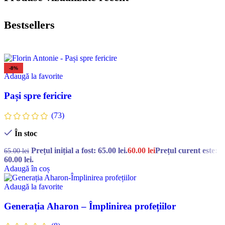
Bestsellers
-8%
Adaugă la favorite
Pași spre fericire
(73)
În stoc
Prețul inițial a fost: 65.00 lei.
60.00
lei
Prețul curent este:
65.00
lei
60.00 lei.
Adaugă în coș
Adaugă la favorite
Generația Aharon – Împlinirea profețiilor