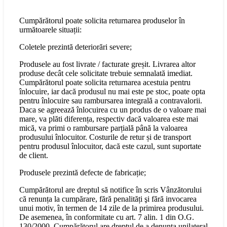
Cumpărătorul poate solicita returnarea produselor în
următoarele situații:
Coletele prezintă deteriorări severe;
Produsele au fost livrate / facturate greșit. Livrarea altor
produse decât cele solicitate trebuie semnalată imediat.
Cumpărătorul poate solicita returnarea acestuia pentru
înlocuire, iar dacă produsul nu mai este pe stoc, poate opta
pentru înlocuire sau rambursarea integrală a contravalorii.
Daca se agreează înlocuirea cu un produs de o valoare mai
mare, va plăti diferența, respectiv dacă valoarea este mai
mică, va primi o rambursare parțială până la valoarea
produsului înlocuitor. Costurile de retur și de transport
pentru produsul înlocuitor, dacă este cazul, sunt suportate
de client.
Produsele prezintă defecte de fabricație;
Cumpărătorul are dreptul să notifice în scris Vânzătorului
că renunța la cumpărare, fără penalități şi fără invocarea
unui motiv, în termen de 14 zile de la primirea produsului.
De asemenea, în conformitate cu art. 7 alin. 1 din O.G.
130/2000, Cumpărătorul are dreptul de a denunța unilateral