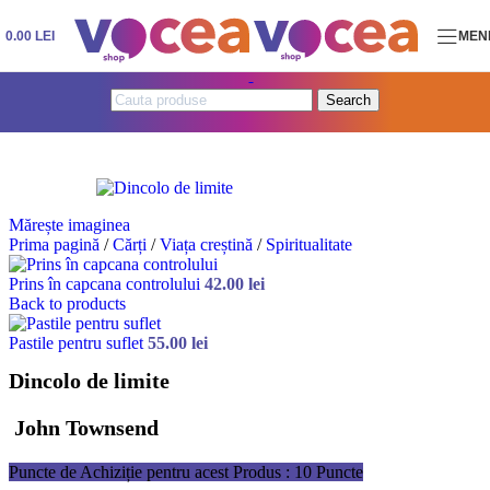
Skip to navigation
Skip to main content
0.00
LEI
MEN
Search
Mărește imaginea
Prima pagină
/
Cărți
/
Viața creștină
/
Spiritualitate
Prins în capcana controlului
42.00
lei
Back to products
Pastile pentru suflet
55.00
lei
Dincolo de limite
John Townsend
Puncte de Achiziție pentru acest Produs : 10 Puncte