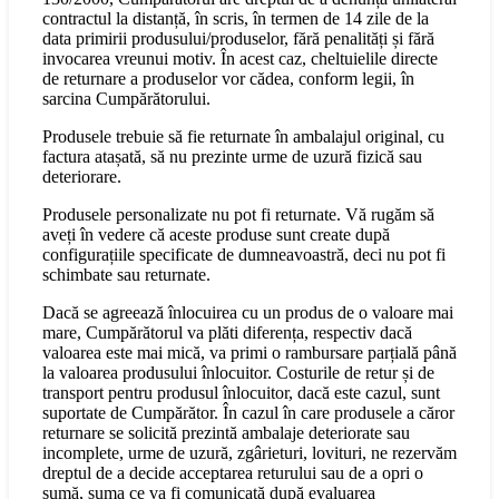
contractul la distanță, în scris, în termen de 14 zile de la
data primirii produsului/produselor, fără penalități și fără
invocarea vreunui motiv. În acest caz, cheltuielile directe
de returnare a produselor vor cădea, conform legii, în
sarcina Cumpărătorului.
Produsele trebuie să fie returnate în ambalajul original, cu
factura atașată, să nu prezinte urme de uzură fizică sau
deteriorare.
Produsele personalizate nu pot fi returnate. Vă rugăm să
aveți în vedere că aceste produse sunt create după
configurațiile specificate de dumneavoastră, deci nu pot fi
schimbate sau returnate.
Dacă se agreează înlocuirea cu un produs de o valoare mai
mare, Cumpărătorul va plăti diferența, respectiv dacă
valoarea este mai mică, va primi o rambursare parțială până
la valoarea produsului înlocuitor. Costurile de retur și de
transport pentru produsul înlocuitor, dacă este cazul, sunt
suportate de Cumpărător. În cazul în care produsele a căror
returnare se solicită prezintă ambalaje deteriorate sau
incomplete, urme de uzură, zgârieturi, lovituri, ne rezervăm
dreptul de a decide acceptarea returului sau de a opri o
sumă, suma ce va fi comunicată după evaluarea