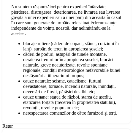
Nu suntem răspunzători pentru expedieri întârziate,
pierderea, distrugerea, deteriorarea, ne livrarea sau livrarea
greșită a unei expedieri sau a unei părți din aceasta în cazul
în care sunt generate de următoarele situații/circumstanțe
independente de voința noastră, dar nelimitându-se la
acestea:
blocaje rutiere (căderi de copaci, stânci, coliziuni în
lanț), surpări de teren în apropierea șoselei;
căderi de poduri, astupări de tunele montane,
deraierea trenurilor în apropierea șoselei, blocări
naturale, greve neautorizate, revolte spontane
regionale, condiții meteorologice nefavorabile bunei
desfășurări a itinerariului propus;
cauze naturale: seisme, cataclisme, furtuni
devastatoare, tornade, incendii naturale, inundații,
deversări de fluvii, părăsiri de albii etc;
cauze umane: starea de război, starea de asediu,
etatizarea forțată (trecerea în proprietatea statului),
revoluții, revolte populare etc;
nerespectarea comenzilor de către furnizori și terți.
Retur