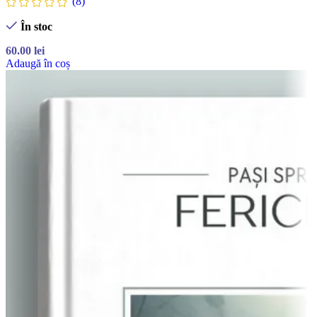
(8)
În stoc
60.00
lei
Adaugă în coș