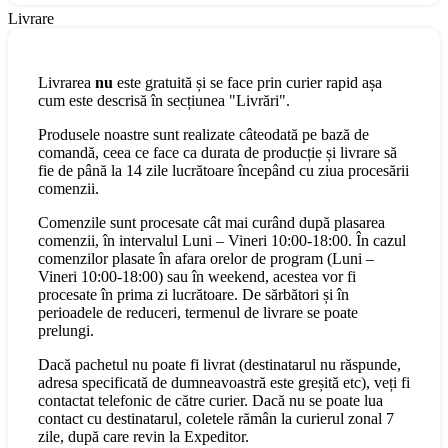
Livrare
Livrarea
nu
este gratuită și se face prin curier rapid așa
cum este descrisă în secțiunea "Livrări".
Produsele noastre sunt realizate câteodată pe bază de
comandă, ceea ce face ca durata de producție și livrare să
fie de până la 14 zile lucrătoare începând cu ziua procesării
comenzii.
Comenzile sunt procesate cât mai curând după plasarea
comenzii, în intervalul Luni – Vineri 10:00-18:00. În cazul
comenzilor plasate în afara orelor de program (Luni –
Vineri 10:00-18:00) sau în weekend, acestea vor fi
procesate în prima zi lucrătoare. De sărbători și în
perioadele de reduceri, termenul de livrare se poate
prelungi.
Dacă pachetul nu poate fi livrat (destinatarul nu răspunde,
adresa specificată de dumneavoastră este greșită etc), veți fi
contactat telefonic de către curier. Dacă nu se poate lua
contact cu destinatarul, coletele rămân la curierul zonal 7
zile, după care revin la Expeditor.