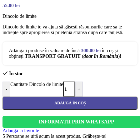
55.00
lei
Dincolo de limite
Dincolo de limite te va ajuta să găsești răspunsurile care sa te
indrepte spre apropierea si prietenia stransa dupa care tanjesti.
Adăugați produse în valoare de încă
300.00
lei
în coș și
obțineți
TRANSPORT GRATUIT
(
doar în România
)!
În stoc
Cantitate Dincolo de limite
-
+
ADAUGĂ ÎN COȘ
INFORMAȚII PRIN WHATSAPP
Adaugă la favorite
5
Persoane se uită acum la acest produs. Grăbește-te!