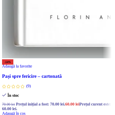
-14%
Adaugă la favorite
Pași spre fericire – cartonată
(9)
În stoc
Prețul inițial a fost: 70.00 lei.
60.00
lei
Prețul curent este:
70.00
lei
60.00 lei.
Adaugă în coș