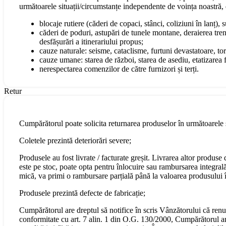
următoarele situații/circumstanțe independente de voința noastră, 
blocaje rutiere (căderi de copaci, stânci, coliziuni în lanț), 
căderi de poduri, astupări de tunele montane, deraierea tren
desfășurări a itinerariului propus;
cauze naturale: seisme, cataclisme, furtuni devastatoare, torn
cauze umane: starea de război, starea de asediu, etatizarea fo
nerespectarea comenzilor de către furnizori și terți.
Retur
Cumpărătorul poate solicita returnarea produselor în următoarele s
Coletele prezintă deteriorări severe;
Produsele au fost livrate / facturate greșit. Livrarea altor produs
este pe stoc, poate opta pentru înlocuire sau rambursarea integral
mică, va primi o rambursare parțială până la valoarea produsului în
Produsele prezintă defecte de fabricație;
Cumpărătorul are dreptul să notifice în scris Vânzătorului că renu
conformitate cu art. 7 alin. 1 din O.G. 130/2000, Cumpărătorul are 