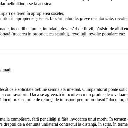
dar nelimitându-se la acestea:
surpări de teren în apropierea șoselei;
urilor în apropierea șoselei, blocări naturale, greve neautorizate, revol
ade, incendii naturale, inundații, deversări de fluvii, părăsiri de albii et
rțată (trecerea în proprietatea statului), revoluții, revolte populare etc;
ituații:
e decât cele solicitate trebuie semnalată imediat. Cumpărătorul poate soli
ă a contravalorii. Daca se agreează înlocuirea cu un produs de o valoare 
locuitor. Costurile de retur și de transport pentru produsul înlocuitor, da
nța la cumpărare, fără penalități şi fără invocarea unui motiv, în termen
dreptul de a denunța unilateral contractul la distanță, în scris, în terme