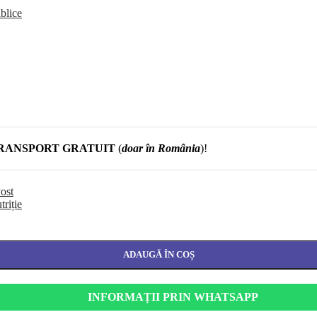
blice
RANSPORT GRATUIT
(
doar în România
)!
ost
triție
ADAUGĂ ÎN COȘ
INFORMAȚII PRIN WHATSAPP