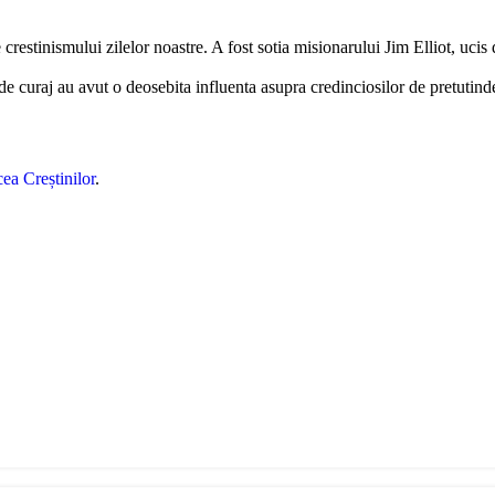
 crestinismului zilelor noastre. A fost sotia misionarului Jim Elliot, uci
 de curaj au avut o deosebita influenta asupra credinciosilor de pretutinde
ea Creștinilor
.