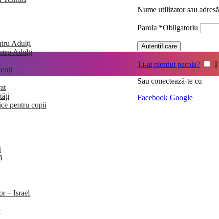
Nume utilizator sau adres
Parola
*
Obligatoriu
tru Adulți
Autentificare
entru Adulți
Ți-ai pierdut parola?
Ț
enți
Sau conectează-te cu
at
tăți
Facebook
Google
ice pentru copii
i
ă
or – Israel
e