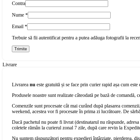
Contra
Nume
*
Email
*
Trebuie să fii autentificat pentru a putea adăuga fotografii la recen
Livrare
Livrarea
nu
este gratuită și se face prin curier rapid așa cum este 
Produsele noastre sunt realizate câteodată pe bază de comandă, cee
Comenzile sunt procesate cât mai curând după plasarea comenzii, 
weekend, acestea vor fi procesate în prima zi lucrătoare. De sărbăt
Dacă pachetul nu poate fi livrat (destinatarul nu răspunde, adresa s
coletele rămân la curierul zonal 7 zile, după care revin la Expedit
Nu suntem răspunzători pentru expedieri întârziate, pierderea, dist