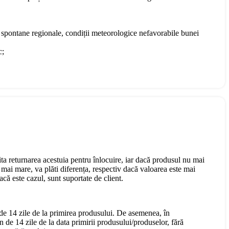
te spontane regionale, condiții meteorologice nefavorabile bunei
c;
cita returnarea acestuia pentru înlocuire, iar dacă produsul nu mai
mai mare, va plăti diferența, respectiv dacă valoarea este mai
că este cazul, sunt suportate de client.
 de 14 zile de la primirea produsului. De asemenea, în
n de 14 zile de la data primirii produsului/produselor, fără