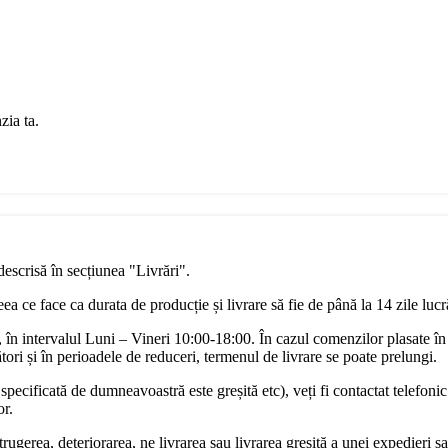
zia ta.
descrisă în secțiunea "Livrări".
a ce face ca durata de producție și livrare să fie de până la 14 zile luc
în intervalul Luni – Vineri 10:00-18:00. În cazul comenzilor plasate în
ori și în perioadele de reduceri, termenul de livrare se poate prelungi.
pecificată de dumneavoastră este greșită etc), veți fi contactat telefonic
or.
rugerea, deteriorarea, ne livrarea sau livrarea greșită a unei expedieri sa