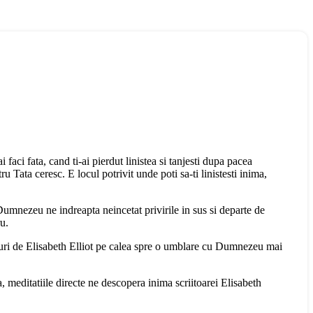
aci fata, cand ti-ai pierdut linistea si tanjesti dupa pacea
ru Tata ceresc. E locul potrivit unde poti sa-ti linistesti inima,
 Dumnezeu ne indreapta neincetat privirile in sus si departe de
u.
aturi de Elisabeth Elliot pe calea spre o umblare cu Dumnezeu mai
ea, meditatiile directe ne descopera inima scriitoarei Elisabeth