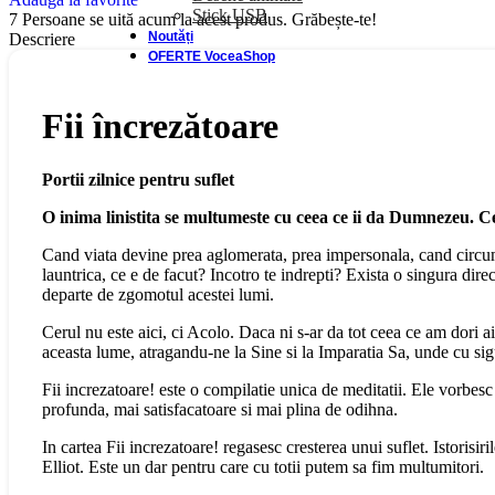
Stick USB
7
Persoane se uită acum la acest produs. Grăbește-te!
Noutăți
Descriere
OFERTE VoceaShop
Fii încrezătoare
Portii zilnice pentru suflet
O inima linistita se multumeste cu ceea ce ii da Dumnezeu. Ce
Cand viata devine prea aglomerata, prea impersonala, cand circumsta
launtrica, ce e de facut? Incotro te indrepti? Exista o singura direct
departe de zgomotul acestei lumi.
Cerul nu este aici, ci Acolo. Daca ni s-ar da tot ceea ce am dori a
aceasta lume, atragandu-ne la Sine si la Imparatia Sa, unde cu sig
Fii increzatoare! este o compilatie unica de meditatii. Ele vorb
profunda, mai satisfacatoare si mai plina de odihna.
In cartea Fii increzatoare! regasesc cresterea unui suflet. Istorisir
Elliot. Este un dar pentru care cu totii putem sa fim multumitori.