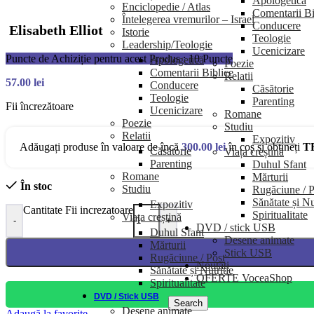
Apologetică
Enciclopedie / Atlas
Comentarii Bi
Întelegerea vremurilor – Israel
Conducere
Elisabeth Elliot
Istorie
Teologie
Leadership/Teologie
Ucenicizare
Puncte de Achiziție pentru acest Produs : 10 Puncte
Apologetică
Poezie
Comentarii Biblice
Relatii
57.00
lei
Conducere
Căsătorie
Teologie
Parenting
Fii încrezătoare
Ucenicizare
Romane
Poezie
Studiu
Relatii
Expozitiv
Adăugați produse în valoare de încă
300.00
lei
în coș și obțineți
T
Căsătorie
Viața creștină
Parenting
Duhul Sfant
Romane
Mărturii
În stoc
Studiu
Rugăciune / P
Sănătate și Nu
Expozitiv
Cantitate Fii increzatoare
Spiritualitate
Viața creștină
-
+
DVD / stick USB
Duhul Sfant
Desene animate
Mărturii
Stick USB
Rugăciune / Post
Noutăți
Sănătate și Nutriție
OFERTE VoceaShop
Spiritualitate
DVD / Stick USB
Search
Desene animate
Adaugă la favorite