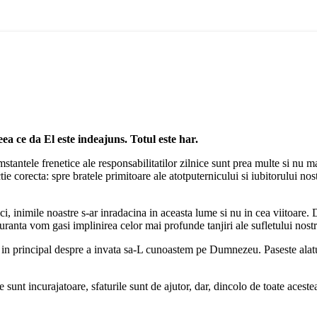
ea ce da El este indeajuns. Totul este har.
ntele frenetice ale responsabilitatilor zilnice sunt prea multe si nu mai f
ie corecta: spre bratele primitoare ale atotputernicului si iubitorului nost
ici, inimile noastre s-ar inradacina in aceasta lume si nu in cea viitoare.
uranta vom gasi implinirea celor mai profunde tanjiri ale sufletului nostr
esc in principal despre a invata sa-L cunoastem pe Dumnezeu. Paseste al
ile sunt incurajatoare, sfaturile sunt de ajutor, dar, dincolo de toate acest