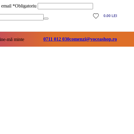
ă email
*
Obligatoriu
0.00
LEI
0711 012 030
comenzi@voceashop.ro
ine-mă minte