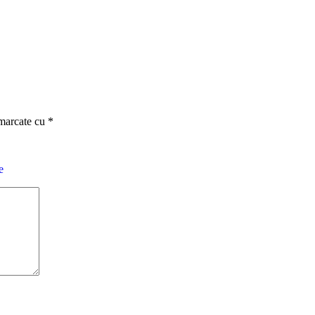
 marcate cu
*
e