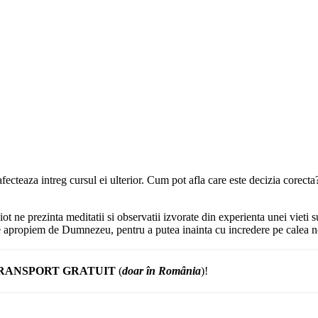
m afecteaza intreg cursul ei ulterior. Cum pot afla care este decizia cor
iot ne prezinta meditatii si observatii izvorate din experienta unei vieti
e apropiem de Dumnezeu, pentru a putea inainta cu incredere pe calea no
RANSPORT GRATUIT
(
doar în România
)!