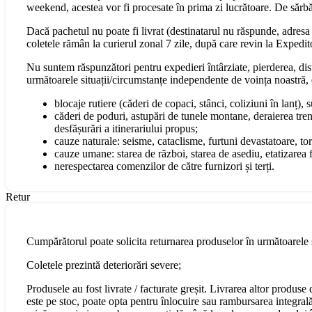
weekend, acestea vor fi procesate în prima zi lucrătoare. De sărbăt
Dacă pachetul nu poate fi livrat (destinatarul nu răspunde, adresa s
coletele rămân la curierul zonal 7 zile, după care revin la Expedit
Nu suntem răspunzători pentru expedieri întârziate, pierderea, dist
următoarele situații/circumstanțe independente de voința noastră, 
blocaje rutiere (căderi de copaci, stânci, coliziuni în lanț), 
căderi de poduri, astupări de tunele montane, deraierea tren
desfășurări a itinerariului propus;
cauze naturale: seisme, cataclisme, furtuni devastatoare, torn
cauze umane: starea de război, starea de asediu, etatizarea fo
nerespectarea comenzilor de către furnizori și terți.
Retur
Cumpărătorul poate solicita returnarea produselor în următoarele s
Coletele prezintă deteriorări severe;
Produsele au fost livrate / facturate greșit. Livrarea altor produs
este pe stoc, poate opta pentru înlocuire sau rambursarea integral