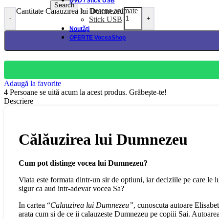
DVD / Stick USB
Search
Desene animate
Cantitate Calauzirea lui Dumnezeu
-
+
Stick USB
Noutăți
OFERTE VoceaShop
Adaugă la favorite
4
Persoane se uită acum la acest produs. Grăbește-te!
Descriere
Călăuzirea lui Dumnezeu
Cum pot distinge vocea lui Dumnezeu?
Viata este formata dintr-un sir de optiuni, iar deciziile pe care l
sigur ca aud intr-adevar vocea Sa?
In cartea “
Calauzirea lui Dumnezeu”
, cunoscuta autoare Elisabet
arata cum si de ce ii calauzeste Dumnezeu pe copiii Sai. Autoarea