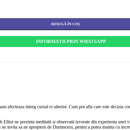
ADAUGĂ ÎN COȘ
INFORMAȚII PRIN WHATSAPP
e luam afecteaza intreg cursul ei ulterior. Cum pot afla care este decizi
h Elliot ne prezinta meditatii si observatii izvorate din experienta unei 
 ne invita sa ne apropiem de Dumnezeu, pentru a putea inainta cu incred