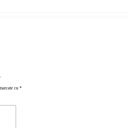
”
 marcate cu
*