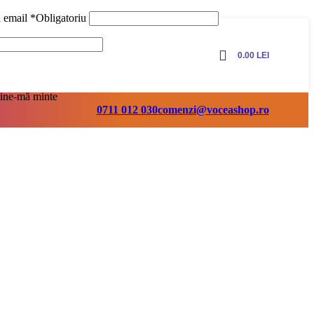
ă email
*
Obligatoriu
0.00
LEI
ine-mă minte
0711 012 030
comenzi@voceashop.ro