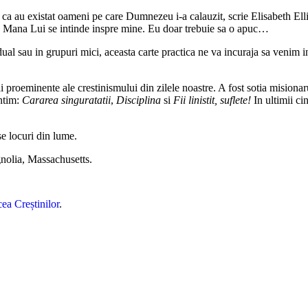
 ca au existat oameni pe care Dumnezeu i-a calauzit, scrie Elisabeth Ellio
e. Mana Lui se intinde inspre mine. Eu doar trebuie sa o apuc…
vidual sau in grupuri mici, aceasta carte practica ne va incuraja sa venim
i proeminente ale crestinismului din zilele noastre. A fost sotia misionar
intim:
Cararea singuratatii
,
Disciplina
si
Fii linistit, suflete!
In ultimii cin
se locuri din lume.
gnolia, Massachusetts.
ea Creștinilor
.