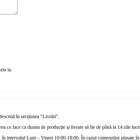
zia ta.
descrisă în secțiunea "Livrări".
a ce face ca durata de producție și livrare să fie de până la 14 zile luc
în intervalul Luni – Vineri 10:00-18:00. În cazul comenzilor plasate în