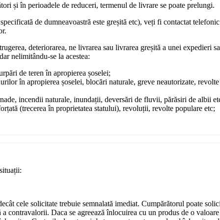
ori și în perioadele de reduceri, termenul de livrare se poate prelungi.
pecificată de dumneavoastră este greșită etc), veți fi contactat telefonic
or.
rugerea, deteriorarea, ne livrarea sau livrarea greșită a unei expedieri sa
dar nelimitându-se la acestea:
surpări de teren în apropierea șoselei;
urilor în apropierea șoselei, blocări naturale, greve neautorizate, revol
ade, incendii naturale, inundații, deversări de fluvii, părăsiri de albii et
rțată (trecerea în proprietatea statului), revoluții, revolte populare etc;
ituații:
e decât cele solicitate trebuie semnalată imediat. Cumpărătorul poate soli
ă a contravalorii. Daca se agreează înlocuirea cu un produs de o valoare 