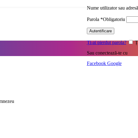
Nume utilizator sau adres
Parola
*
Obligatoriu
Autentificare
Ți-ai pierdut parola?
Ț
Sau conectează-te cu
Facebook
Google
umnezeu