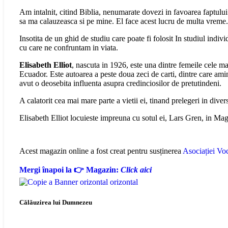
Am intalnit, citind Biblia, nenumarate dovezi in favoarea faptului
sa ma calauzeasca si pe mine. El face acest lucru de multa vrem
Insotita de un ghid de studiu care poate fi folosit In studiul indi
cu care ne confruntam in viata.
Elisabeth Elliot
, nascuta in 1926, este una dintre femeile cele ma
Ecuador. Este autoarea a peste doua zeci de carti, dintre care am
avut o deosebita influenta asupra credinciosilor de pretutindeni.
A calatorit cea mai mare parte a vietii ei, tinand prelegeri in diver
Elisabeth Elliot locuieste impreuna cu sotul ei, Lars Gren, in Ma
Acest magazin online a fost creat pentru susținerea
Asociației Voc
Mergi înapoi la 👉 Magazin:
Click aici
Călăuzirea lui Dumnezeu