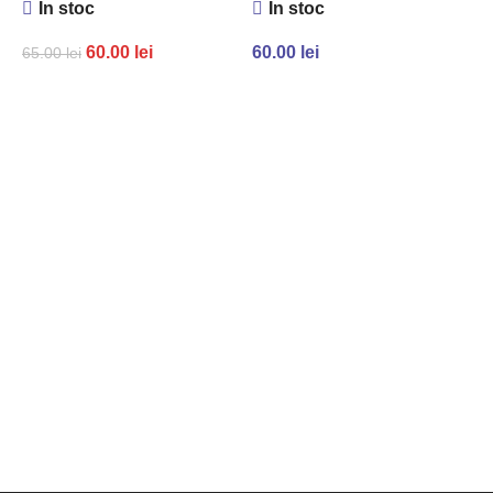
În stoc
În stoc
60.00
lei
60.00
lei
65.00
lei
ADAUGĂ ÎN COȘ
ADAUGĂ ÎN COȘ
P
c
7