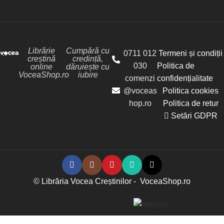
Librărie
Cumpără cu
0711 012
Termeni și condiții
creștină
credință,
030
Politica de
online
dăruiește cu
VoceaShop.ro
iubire
comenzi
confidențialitate
@voceas
Politica cookies
hop.ro
Politica de retur
Setări GDPR
© Librăria Vocea Creștinilor - VoceaShop.ro