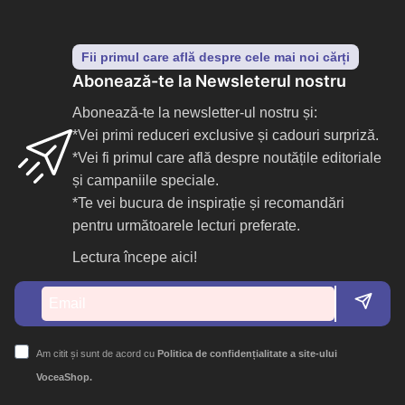
Fii primul care află despre cele mai noi cărți
Abonează-te la Newsleterul nostru
Abonează-te la newsletter-ul nostru și:
*Vei primi reduceri exclusive și cadouri surpriză.
*Vei fi primul care află despre noutățile editoriale
și campaniile speciale.
*Te vei bucura de inspirație și recomandări
pentru următoarele lecturi preferate.
Lectura începe aici!
Am citit și sunt de acord cu
Politica de confidențialitate a site-ului
VoceaShop.