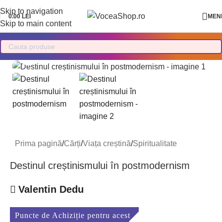
Skip to navigation
0.00
LEI
MEN
Skip to main content
Mărește imaginea
Prima pagină
/
Cărți
/
Viața creștină
/
Spiritualitate
Destinul creștinismului în postmodernism
Valentin Dedu
Puncte de Achiziție pentru acest