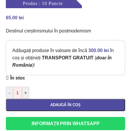
Produs : 10 Puncte
65.00
lei
Destinul creștinismului în postmodernism
Adăugați produse în valoare de încă
300.00
lei
în
coș și obțineți
TRANSPORT GRATUIT
(
doar în
România
)!
În stoc
-
+
ADAUGĂ ÎN COȘ
INFORMAȚII PRIN WHATSAPP