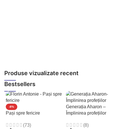
A
5
Produse vizualizate recent
Bestsellers
Generația Aharon –
-8%
Pași spre fericire
Împlinirea profețiilor
(73)
(8)