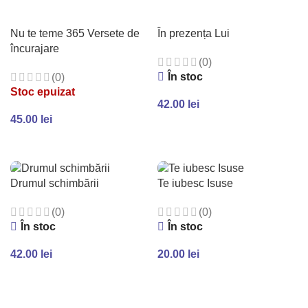
Nu te teme 365 Versete de
În prezența Lui
încurajare
(0)
În stoc
(0)
Stoc epuizat
42.00
lei
45.00
lei
ADAUGĂ ÎN COȘ
CITEȘTE MAI MULT
Drumul schimbării
Te iubesc Isuse
(0)
(0)
În stoc
În stoc
42.00
lei
20.00
lei
ADAUGĂ ÎN COȘ
ADAUGĂ ÎN COȘ