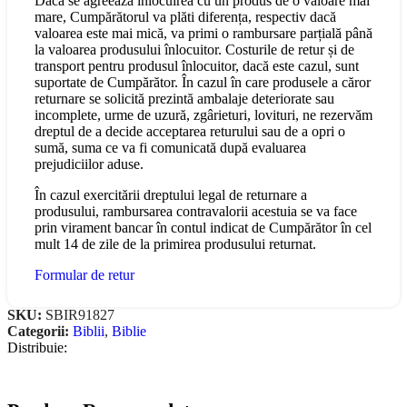
Dacă se agreează înlocuirea cu un produs de o valoare mai
mare, Cumpărătorul va plăti diferența, respectiv dacă
valoarea este mai mică, va primi o rambursare parțială până
la valoarea produsului înlocuitor. Costurile de retur și de
transport pentru produsul înlocuitor, dacă este cazul, sunt
suportate de Cumpărător. În cazul în care produsele a căror
returnare se solicită prezintă ambalaje deteriorate sau
incomplete, urme de uzură, zgârieturi, lovituri, ne rezervăm
dreptul de a decide acceptarea returului sau de a opri o
sumă, suma ce va fi comunicată după evaluarea
prejudiciilor aduse.
În cazul exercitării dreptului legal de returnare a
produsului, rambursarea contravalorii acestuia se va face
prin virament bancar în contul indicat de Cumpărător în cel
mult 14 de zile de la primirea produsului returnat.
Formular de retur
SKU:
SBIR91827
Categorii:
Biblii
,
Biblie
Distribuie: