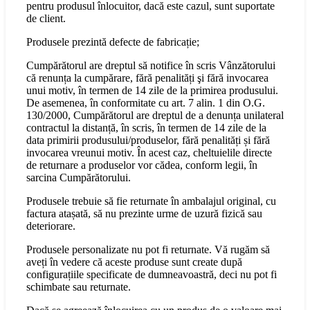
pentru produsul înlocuitor, dacă este cazul, sunt suportate
de client.
Produsele prezintă defecte de fabricație;
Cumpărătorul are dreptul să notifice în scris Vânzătorului
că renunța la cumpărare, fără penalități şi fără invocarea
unui motiv, în termen de 14 zile de la primirea produsului.
De asemenea, în conformitate cu art. 7 alin. 1 din O.G.
130/2000, Cumpărătorul are dreptul de a denunța unilateral
contractul la distanță, în scris, în termen de 14 zile de la
data primirii produsului/produselor, fără penalități și fără
invocarea vreunui motiv. În acest caz, cheltuielile directe
de returnare a produselor vor cădea, conform legii, în
sarcina Cumpărătorului.
Produsele trebuie să fie returnate în ambalajul original, cu
factura atașată, să nu prezinte urme de uzură fizică sau
deteriorare.
Produsele personalizate nu pot fi returnate. Vă rugăm să
aveți în vedere că aceste produse sunt create după
configurațiile specificate de dumneavoastră, deci nu pot fi
schimbate sau returnate.