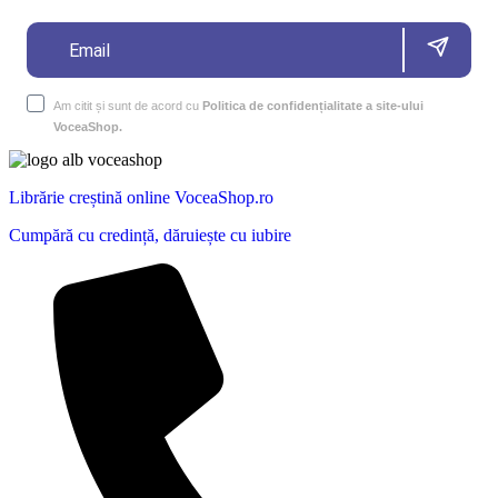
Am citit și sunt de acord cu
Politica de confidențialitate a site-ului
VoceaShop.
Librărie creștină online VoceaShop.ro
Cumpără cu credință, dăruiește cu iubire