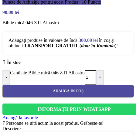
Puncte de Achiziție pentru acest Produs : 10 Puncte
90.00
lei
Biblie mică 046 ZTI Albastru
Adăugați produse în valoare de încă
300.00
lei
în coș și
obțineți
TRANSPORT GRATUIT
(
doar în România
)!
În stoc
Cantitate Biblie mică 046 ZTI Albastru
-
+
ADAUGĂ ÎN COȘ
INFORMAȚII PRIN WHATSAPP
Adaugă la favorite
7
Persoane se uită acum la acest produs. Grăbește-te!
Descriere