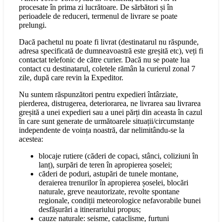
procesate în prima zi lucrătoare. De sărbători și în
perioadele de reduceri, termenul de livrare se poate
prelungi.
Dacă pachetul nu poate fi livrat (destinatarul nu răspunde,
adresa specificată de dumneavoastră este greșită etc), veți fi
contactat telefonic de către curier. Dacă nu se poate lua
contact cu destinatarul, coletele rămân la curierul zonal 7
zile, după care revin la Expeditor.
Nu suntem răspunzători pentru expedieri întârziate,
pierderea, distrugerea, deteriorarea, ne livrarea sau livrarea
greșită a unei expedieri sau a unei părți din aceasta în cazul
în care sunt generate de următoarele situații/circumstanțe
independente de voința noastră, dar nelimitându-se la
acestea:
blocaje rutiere (căderi de copaci, stânci, coliziuni în
lanț), surpări de teren în apropierea șoselei;
căderi de poduri, astupări de tunele montane,
deraierea trenurilor în apropierea șoselei, blocări
naturale, greve neautorizate, revolte spontane
regionale, condiții meteorologice nefavorabile bunei
desfășurări a itinerariului propus;
cauze naturale: seisme, cataclisme, furtuni