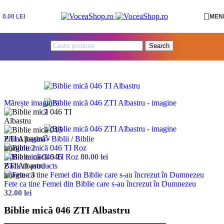
Skip to navigation
Skip to main content
0.00
LEI
MEN
Search
Mărește imaginea
Prima pagină
/
Biblii
/
Biblie
Biblie mică 046 TI Roz
80.00
lei
Back to products
Fete ca tine Femei din Biblie care s-au încrezut în Dumnezeu
32.00
lei
Biblie mică 046 ZTI Albastru