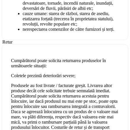
devastatoare, tornade, incendii naturale, inundații,
deversări de fluvii, părăsiri de albii etc;
cauze umane: starea de război, starea de asediu,
etatizarea forțată (trecerea în proprietatea statului),
revoluții, revolte populare etc;
nerespectarea comenzilor de către furnizori și terți.
Retur
Cumpărătorul poate solicita returnarea produselor în
următoarele situații:
Coletele prezintă deteriorări severe;
Produsele au fost livrate / facturate greșit. Livrarea altor
produse decât cele solicitate trebuie semnalată imediat.
Cumpărătorul poate solicita returnarea acestuia pentru
înlocuire, iar dacă produsul nu mai este pe stoc, poate opta
pentru înlocuire sau rambursarea integrală a contravalorii.
Daca se agreează înlocuirea cu un produs de o valoare mai
mare, va plăti diferența, respectiv dacă valoarea este mai
mică, va primi o rambursare parțială până la valoarea
produsului înlocuitor. Costurile de retur și de transport