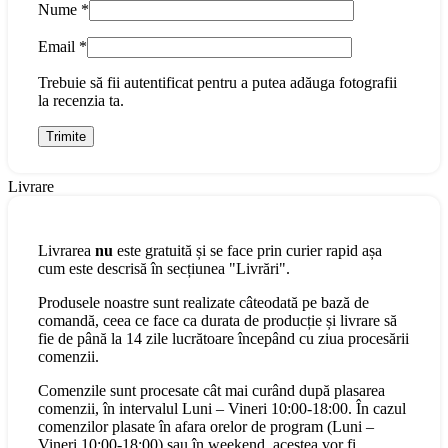
Nume
*
Email
*
Trebuie să fii autentificat pentru a putea adăuga fotografii
la recenzia ta.
Livrare
Livrarea
nu
este gratuită și se face prin curier rapid așa
cum este descrisă în secțiunea "Livrări".
Produsele noastre sunt realizate câteodată pe bază de
comandă, ceea ce face ca durata de producție și livrare să
fie de până la 14 zile lucrătoare începând cu ziua procesării
comenzii.
Comenzile sunt procesate cât mai curând după plasarea
comenzii, în intervalul Luni – Vineri 10:00-18:00. În cazul
comenzilor plasate în afara orelor de program (Luni –
Vineri 10:00-18:00) sau în weekend, acestea vor fi