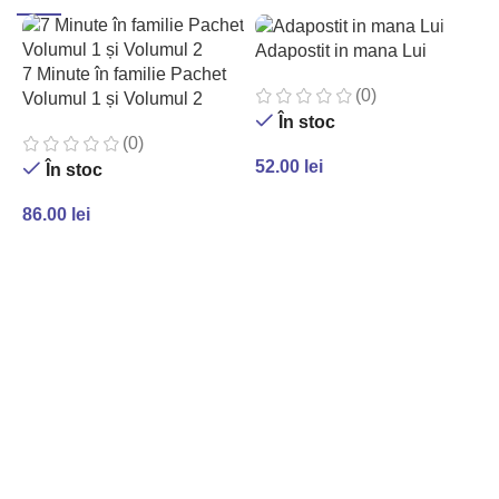
Adapostit in mana Lui
7 Minute în familie Pachet
(0)
Volumul 1 și Volumul 2
În stoc
(0)
52.00
lei
În stoc
ADAUGĂ ÎN COȘ
86.00
lei
ADAUGĂ ÎN COȘ
A
m
4