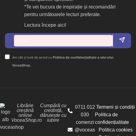
*Te vei bucura de inspirație și recomandări
pentru următoarele lecturi preferate.
Lectura începe aici!
Am citit și sunt de acord cu
Politica de confidențialitate a site-ului
VoceaShop.
Librărie
Cumpără cu
0711 012
Termeni și condiții
creștină
credință,
030
Politica de
online
dăruiește cu
VoceaShop.ro
iubire
comenzi
confidențialitate
@voceas
Politica cookies