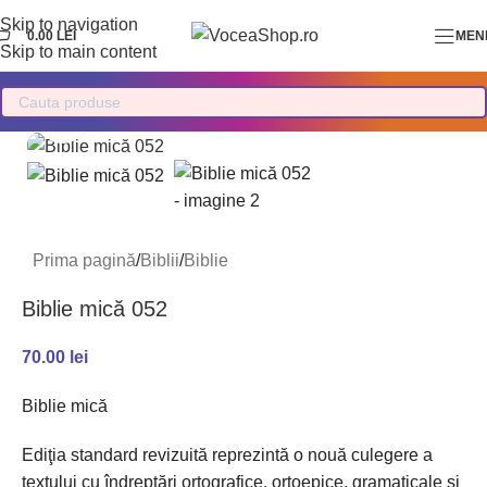
Skip to navigation
0.00
LEI
MEN
Skip to main content
Mărește imaginea
Prima pagină
/
Biblii
/
Biblie
Biblie mică 052
70.00
lei
Biblie mică
Ediţia standard revizuită reprezintă o nouă culegere a
textului cu îndreptări ortografice, ortoepice, gramaticale şi