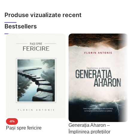
Produse vizualizate recent
Bestsellers
-8%
Generația Aharon –
Pași spre fericire
P
Împlinirea profețiilor