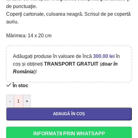
de punctuaţie.
Coperţi cartonate, culoarea neagră. Scrisul de pe copertă
auriu.
Mărimea: 14 x 20 cm
Adăugați produse în valoare de încă
300.00
lei
în
coș și obțineți
TRANSPORT GRATUIT
(
doar în
România
)!
În stoc
-
+
ADAUGĂ ÎN COȘ
INFORMAȚII PRIN WHATSAPP