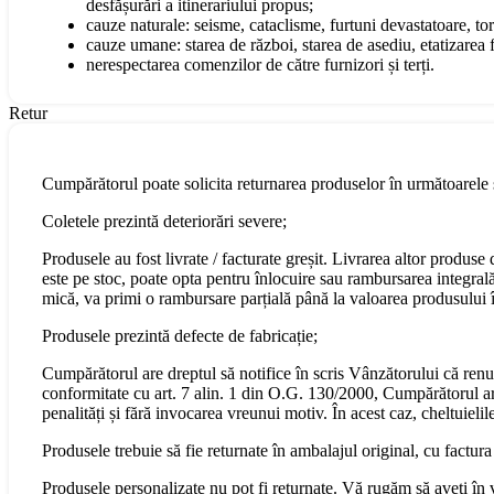
desfășurări a itinerariului propus;
cauze naturale: seisme, cataclisme, furtuni devastatoare, torn
cauze umane: starea de război, starea de asediu, etatizarea fo
nerespectarea comenzilor de către furnizori și terți.
Retur
Cumpărătorul poate solicita returnarea produselor în următoarele s
Coletele prezintă deteriorări severe;
Produsele au fost livrate / facturate greșit. Livrarea altor produs
este pe stoc, poate opta pentru înlocuire sau rambursarea integral
mică, va primi o rambursare parțială până la valoarea produsului în
Produsele prezintă defecte de fabricație;
Cumpărătorul are dreptul să notifice în scris Vânzătorului că renu
conformitate cu art. 7 alin. 1 din O.G. 130/2000, Cumpărătorul are 
penalități și fără invocarea vreunui motiv. În acest caz, cheltuiel
Produsele trebuie să fie returnate în ambalajul original, cu factura
Produsele personalizate nu pot fi returnate. Vă rugăm să aveți în 