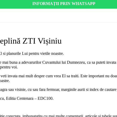
INFORMAȚII PRIN WHATSAPP
deplină ZTI Vișiniu
si planurile Lui pentru vietile noastre.
ere mai buna a adevarurilor Cuvantului lui Dumnezeu, ca sa puteti invata 
 pentru voi.
ti invata mai mult despre cum vrea El sa traiti. Este important nu doar sa 
astre.
gra sau visinie, cu sau fara fermoar, marginile aurii si index de cautare 
escu, Editia Centenara – EDC100.
itie corectata, imbunatatita cu mai multe comentarii, articole si tabele s