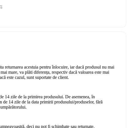
c;
cita returnarea acestuia pentru înlocuire, iar dacă produsul nu mai
mai mare, va plăti diferența, respectiv dacă valoarea este mai
că este cazul, sunt suportate de client.
 de 14 zile de la primirea produsului. De asemenea, în
n de 14 zile de la data primirii produsului/produselor, fără
 Cumpărătorului.
dumneavoastră, deci nu pot fi schimbate sau returnate.