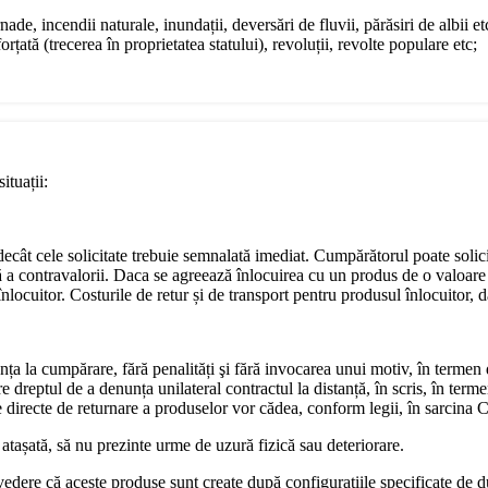
ade, incendii naturale, inundații, deversări de fluvii, părăsiri de albii et
rțată (trecerea în proprietatea statului), revoluții, revolte populare etc;
ituații:
e decât cele solicitate trebuie semnalată imediat. Cumpărătorul poate soli
ă a contravalorii. Daca se agreează înlocuirea cu un produs de o valoare 
locuitor. Costurile de retur și de transport pentru produsul înlocuitor, da
nța la cumpărare, fără penalități şi fără invocarea unui motiv, în termen
dreptul de a denunța unilateral contractul la distanță, în scris, în terme
ile directe de returnare a produselor vor cădea, conform legii, în sarcina
 atașată, să nu prezinte urme de uzură fizică sau deteriorare.
vedere că aceste produse sunt create după configurațiile specificate de 