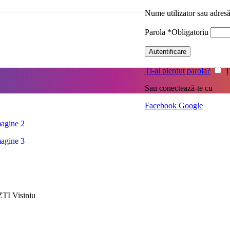
Nume utilizator sau adres
Parola
*
Obligatoriu
Autentificare
Ți-ai pierdut parola?
Ț
Sau conectează-te cu
Facebook
Google
 ZTI Visiniu