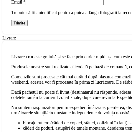
Email
*
Trebuie să fii autentificat pentru a putea adăuga fotografii la recen
Livrare
Livrarea
nu
este gratuită și se face prin curier rapid așa cum este 
Produsele noastre sunt realizate câteodată pe bază de comandă, cee
Comenzile sunt procesate cât mai curând după plasarea comenzii, 
weekend, acestea vor fi procesate în prima zi lucrătoare. De sărbăt
Dacă pachetul nu poate fi livrat (destinatarul nu răspunde, adresa s
coletele rămân la curierul zonal 7 zile, după care revin la Expedit
Nu suntem răspunzători pentru expedieri întârziate, pierderea, dist
următoarele situații/circumstanțe independente de voința noastră, 
blocaje rutiere (căderi de copaci, stânci, coliziuni în lanț), 
căderi de poduri, astupări de tunele montane, deraierea tren