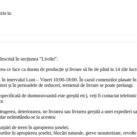
zia ta.
descrisă în secțiunea "Livrări".
a ce face ca durata de producție și livrare să fie de până la 14 zile luc
în intervalul Luni – Vineri 10:00-18:00. În cazul comenzilor plasate în
ori și în perioadele de reduceri, termenul de livrare se poate prelungi.
pecificată de dumneavoastră este greșită etc), veți fi contactat telefonic
or.
rugerea, deteriorarea, ne livrarea sau livrarea greșită a unei expedieri sa
dar nelimitându-se la acestea:
surpări de teren în apropierea șoselei;
urilor în apropierea șoselei, blocări naturale, greve neautorizate, revol