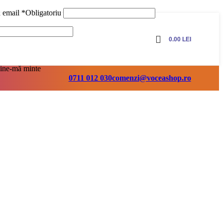
ă email
*
Obligatoriu
0.00
LEI
ine-mă minte
0711 012 030
comenzi@voceashop.ro