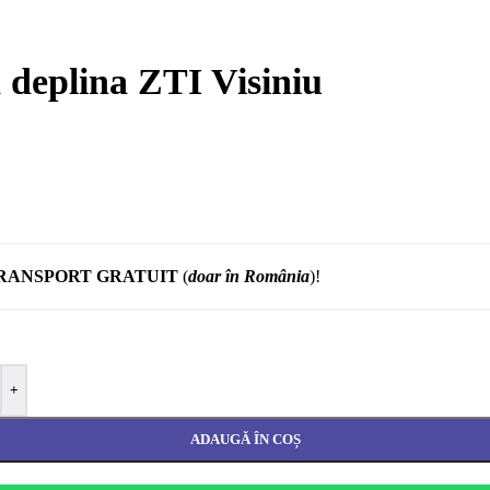
a deplina ZTI Visiniu
RANSPORT GRATUIT
(
doar în România
)!
+
ADAUGĂ ÎN COȘ