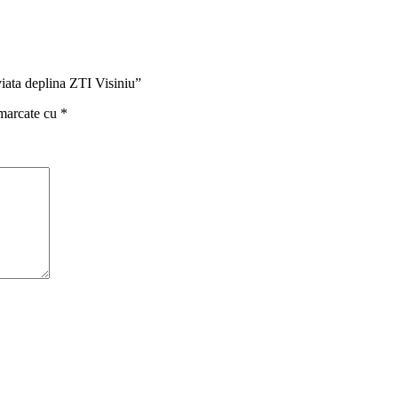
viata deplina ZTI Visiniu”
 marcate cu
*