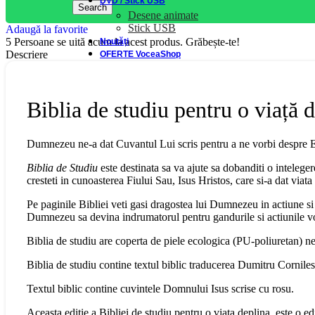
DVD / Stick USB
Search
Desene animate
Stick USB
Adaugă la favorite
5
Persoane se uită acum la acest produs. Grăbește-te!
Noutăți
Descriere
OFERTE VoceaShop
Biblia de studiu pentru o viață 
Dumnezeu ne-a dat Cuvantul Lui scris pentru a ne vorbi despre El 
Biblia de Studiu
este destinata sa va ajute sa dobanditi o inteleg
cresteti in cunoasterea Fiului Sau, Isus Hristos, care si-a dat viata
Pe paginile Bibliei veti gasi dragostea lui Dumnezeu in actiune si ve
Dumnezeu sa devina indrumatorul pentru gandurile si actiunile vo
Biblia de studiu are coperta de piele ecologica (PU-poliuretan) nea
Biblia de studiu contine textul biblic traducerea Dumitru Cornil
Textul biblic contine cuvintele Domnului Isus scrise cu rosu.
Aceasta editie a Bibliei de studiu pentru o viata deplina, este o ed