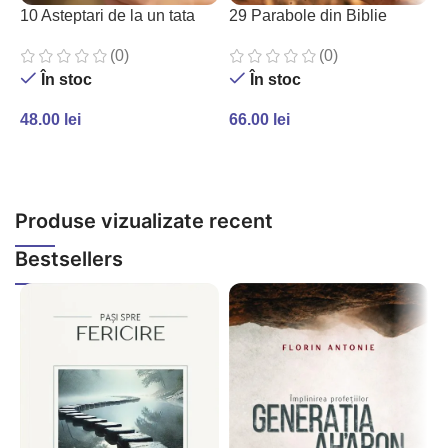
10 Asteptari de la un tata
29 Parabole din Biblie
3
(0)
(0)
În stoc
În stoc
48.00
lei
66.00
lei
4
ADAUGĂ ÎN COȘ
ADAUGĂ ÎN COȘ
Produse vizualizate recent
Bestsellers