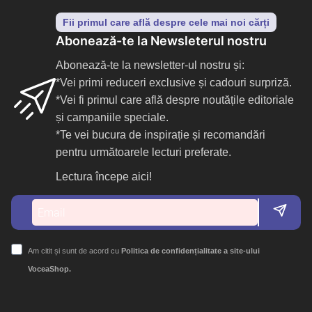
Fii primul care află despre cele mai noi cărți
Abonează-te la Newsleterul nostru
Abonează-te la newsletter-ul nostru și:
*Vei primi reduceri exclusive și cadouri surpriză.
*Vei fi primul care află despre noutățile editoriale
și campaniile speciale.
*Te vei bucura de inspirație și recomandări
pentru următoarele lecturi preferate.
Lectura începe aici!
Am citit și sunt de acord cu
Politica de confidențialitate a site-ului
VoceaShop.