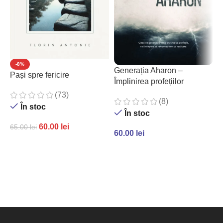
-8%
Generația Aharon –
Pași spre fericire
P
Împlinirea profețiilor
c
(73)
(8)
În stoc
În stoc
60.00
lei
65.00
lei
60.00
lei
7
ADAUGĂ ÎN COȘ
ADAUGĂ ÎN COȘ