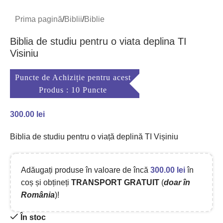
Prima pagină
/
Biblii
/
Biblie
Biblia de studiu pentru o viata deplina TI
Visiniu
Puncte de Achiziție pentru acest
Produs : 10 Puncte
300.00
lei
Biblia de studiu pentru o viață deplină TI Vișiniu
Adăugați produse în valoare de încă
300.00
lei
în
coș și obțineți
TRANSPORT GRATUIT
(
doar în
România
)!
În stoc