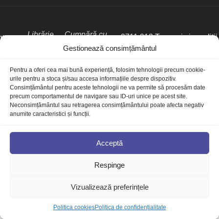
Librărie
Cumpără cu
0711 012
Termeni și condiții
creștină
credință,
Gestionează consimțământul
030
Politica de
online
dăruiește cu
VoceaShop.ro
iubire
comenzi
confidențialitate
Pentru a oferi cea mai bună experiență, folosim tehnologii precum cookie-
@voceas
Politica cookies
urile pentru a stoca și/sau accesa informațiile despre dispozitiv.
hop.ro
Politica de retur
Consimțământul pentru aceste tehnologii ne va permite să procesăm date
precum comportamentul de navigare sau ID-uri unice pe acest site.
Setări GDPR
Neconsimțământul sau retragerea consimțământului poate afecta negativ
anumite caracteristici și funcții.
Acceptă
© Librăria Vocea Creștinilor - VoceaShop.ro
Respinge
Vizualizează preferințele
Biblia
de
Politica cookies
Politica de confidențialitate
studiu