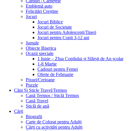
Carduri / Carnețele
Emblemă auto
Felicitări Creștine
Jocuri
Jocuri Biblice
Jocuri de Societate
Jocuri pentru Adolescenți/Tineri
Jocuri pentru Copii 3-12 ani
Jurnale
Obiecte Biserica
Ocazii speciale
1 Iunie – ZIua Copilului și Sfărșit de An școlar
1-8 Martie
Cadouri pentru Femei
Oferte de Februarie
Pixuri/Creioane
Puzzle
Căni Și Sticle Travel/Termos
Cană Termos / Sticlă Termos
Cană Travel
Sticlă de apă
Cărți
Biografii
Carte de Colorat pentru Adulți
Cărți cu activități pentru Adulți