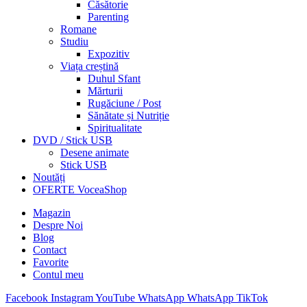
Căsătorie
Parenting
Romane
Studiu
Expozitiv
Viața creștină
Duhul Sfant
Mărturii
Rugăciune / Post
Sănătate și Nutriție
Spiritualitate
DVD / Stick USB
Desene animate
Stick USB
Noutăți
OFERTE VoceaShop
Magazin
Despre Noi
Blog
Contact
Favorite
Contul meu
Facebook
Instagram
YouTube
WhatsApp
WhatsApp
TikTok