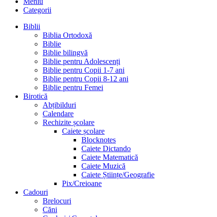
Meniu
Categorii
Biblii
Biblia Ortodoxă
Biblie
Biblie bilingvă
Biblie pentru Adolescenți
Biblie pentru Copii 1-7 ani
Biblie pentru Copii 8-12 ani
Biblie pentru Femei
Birotică
Abțibilduri
Calendare
Rechizite școlare
Caiete școlare
Blocknotes
Caiete Dictando
Caiete Matematică
Caiete Muzică
Caiete Științe/Geografie
Pix/Creioane
Cadouri
Brelocuri
Căni