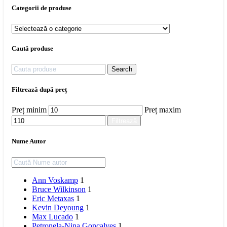
Categorii de produse
Caută produse
Search
Filtrează după preț
Preț minim
Preț maxim
Filtrează
Nume Autor
Ann Voskamp
1
Bruce Wilkinson
1
Eric Metaxas
1
Kevin Deyoung
1
Max Lucado
1
Petronela-Nina Goncalves
1