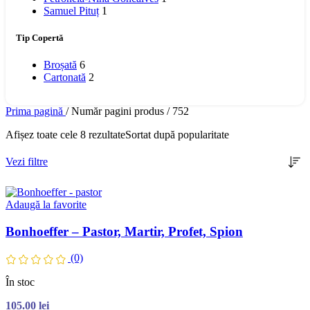
Samuel Pituț
1
Tip Copertă
Broșată
6
Cartonată
2
Prima pagină
/
Număr pagini produs
/
752
Afișez toate cele 8 rezultate
Sortat după popularitate
Vezi filtre
Adaugă la favorite
Bonhoeffer – Pastor, Martir, Profet, Spion
(0)
În stoc
105.00
lei