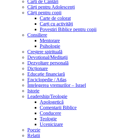
Carti de Cântări
Cărți pentru Adolescenți
Cărți pentru copii
Carte de colorat
Carți cu activități
Povestiri Biblice pentru copii
Consiliere
Mentorare
Psihologie
Creștere spirituală
Devotional/Meditații
Dezvoltare personală
Dicționare
Educație financiară
Enciclopedie / Atlas
Întelegerea vremurilor – Israel
Istorie
Leadership/Teologie
Apologetică
Comentarii Biblice
Conducere
Teologie
Ucenicizare
Poezie
Relatii