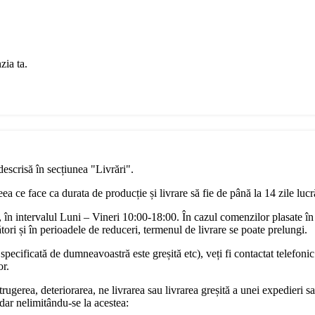
zia ta.
descrisă în secțiunea "Livrări".
a ce face ca durata de producție și livrare să fie de până la 14 zile luc
în intervalul Luni – Vineri 10:00-18:00. În cazul comenzilor plasate în
ori și în perioadele de reduceri, termenul de livrare se poate prelungi.
pecificată de dumneavoastră este greșită etc), veți fi contactat telefonic
or.
rugerea, deteriorarea, ne livrarea sau livrarea greșită a unei expedieri sa
dar nelimitându-se la acestea: