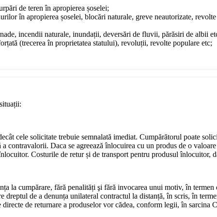
surpări de teren în apropierea șoselei;
urilor în apropierea șoselei, blocări naturale, greve neautorizate, revol
ade, incendii naturale, inundații, deversări de fluvii, părăsiri de albii et
rțată (trecerea în proprietatea statului), revoluții, revolte populare etc;
ituații:
e decât cele solicitate trebuie semnalată imediat. Cumpărătorul poate soli
ă a contravalorii. Daca se agreează înlocuirea cu un produs de o valoare 
locuitor. Costurile de retur și de transport pentru produsul înlocuitor, da
nța la cumpărare, fără penalități şi fără invocarea unui motiv, în termen
dreptul de a denunța unilateral contractul la distanță, în scris, în terme
ile directe de returnare a produselor vor cădea, conform legii, în sarcina