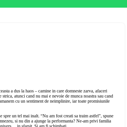
ceasta a dus la haos – camine in care domneste zarva, afaceri
 se strica, atunci cand nu mai e nevoie de munca noastra sau cand
ramanem cu un sentiment de neimplinire, iar toate promisiunile
e spre un tel mai inalt. “Nu am fost creati sa traim astfel”, spune
umnezeu, si nu din a ajunge la performanta? Ne-am privi familia
 univers… in sfarsit. Si am fi schimbati…