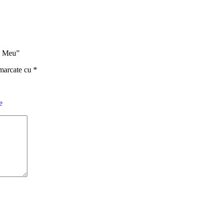
ul Meu”
 marcate cu
*
e