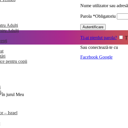
Nume utilizator sau adres
Parola
*
Obligatoriu
tru Adulți
Autentificare
entru Adulți
Ți-ai pierdut parola?
Ț
enți
Sau conectează-te cu
at
tăți
Facebook
Google
ice pentru copii
i
ă
e în jurul Meu
or – Israel
e