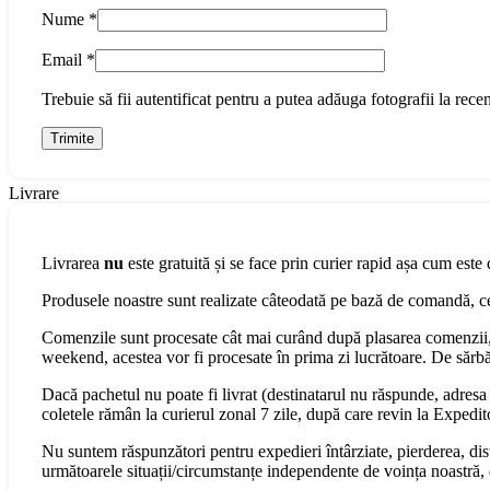
Nume
*
Email
*
Trebuie să fii autentificat pentru a putea adăuga fotografii la recen
Livrare
Livrarea
nu
este gratuită și se face prin curier rapid așa cum este 
Produsele noastre sunt realizate câteodată pe bază de comandă, cee
Comenzile sunt procesate cât mai curând după plasarea comenzii, 
weekend, acestea vor fi procesate în prima zi lucrătoare. De sărbăt
Dacă pachetul nu poate fi livrat (destinatarul nu răspunde, adresa s
coletele rămân la curierul zonal 7 zile, după care revin la Expedit
Nu suntem răspunzători pentru expedieri întârziate, pierderea, dist
următoarele situații/circumstanțe independente de voința noastră, 