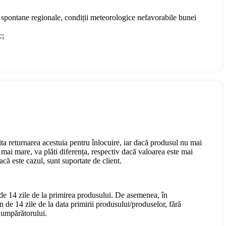
te spontane regionale, condiții meteorologice nefavorabile bunei
c;
cita returnarea acestuia pentru înlocuire, iar dacă produsul nu mai
mai mare, va plăti diferența, respectiv dacă valoarea este mai
că este cazul, sunt suportate de client.
 de 14 zile de la primirea produsului. De asemenea, în
n de 14 zile de la data primirii produsului/produselor, fără
 Cumpărătorului.