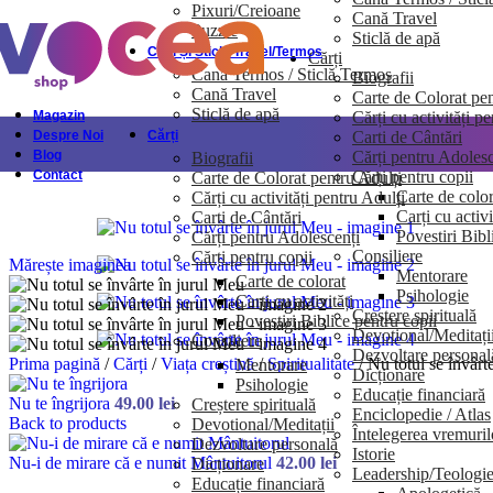
Pixuri/Creioane
Cană Travel
Skip to navigation
Skip to main content
Puzzle
Sticlă de apă
Căni Și Sticle Travel/Termos
Cărți
Cană Termos / Sticlă Termos
Biografii
Cană Travel
Carte de Colorat pen
Sticlă de apă
Cărți cu activități p
Magazin
Carti de Cântări
Despre Noi
Cărți
Cărți pentru Adolesc
Blog
Biografii
Cărți pentru copii
Contact
Carte de Colorat pentru Adulți
Carte de color
Cărți cu activități pentru Adulți
Carți cu activi
Carti de Cântări
Povestiri Bibl
Cărți pentru Adolescenți
Consiliere
Cărți pentru copii
Mărește imaginea
Mentorare
Carte de colorat
Psihologie
Carți cu activități
Creștere spirituală
Povestiri Biblice pentru copii
Devotional/Meditați
Consiliere
Dezvoltare personal
Prima pagină
/
Cărți
/
Viața creștină
/
Spiritualitate
/
Nu totul se învârt
Mentorare
Dicționare
Psihologie
Educație financiară
Nu te îngrijora
49.00
lei
Creștere spirituală
Enciclopedie / Atlas
Back to products
Devotional/Meditații
Întelegerea vremuril
Dezvoltare personală
Istorie
Nu-i de mirare că e numit Mântuitorul
42.00
lei
Dicționare
Leadership/Teologi
Educație financiară