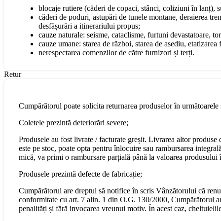
blocaje rutiere (căderi de copaci, stânci, coliziuni în lanț), 
căderi de poduri, astupări de tunele montane, deraierea tren
desfășurări a itinerariului propus;
cauze naturale: seisme, cataclisme, furtuni devastatoare, torn
cauze umane: starea de război, starea de asediu, etatizarea fo
nerespectarea comenzilor de către furnizori și terți.
Retur
Cumpărătorul poate solicita returnarea produselor în următoarele s
Coletele prezintă deteriorări severe;
Produsele au fost livrate / facturate greșit. Livrarea altor produs
este pe stoc, poate opta pentru înlocuire sau rambursarea integral
mică, va primi o rambursare parțială până la valoarea produsului în
Produsele prezintă defecte de fabricație;
Cumpărătorul are dreptul să notifice în scris Vânzătorului că renu
conformitate cu art. 7 alin. 1 din O.G. 130/2000, Cumpărătorul are 
penalități și fără invocarea vreunui motiv. În acest caz, cheltuiel