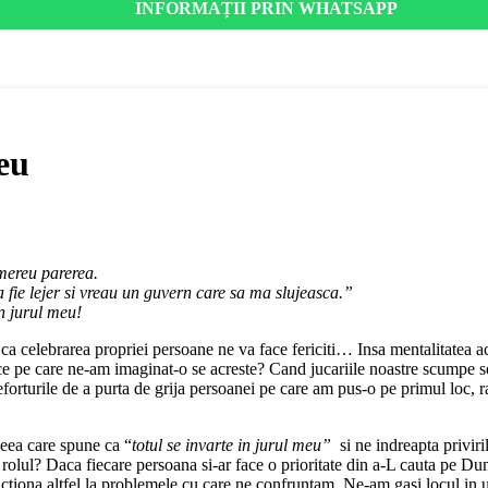
INFORMAȚII PRIN WHATSAPP
eu
 mereu parerea.
 fie lejer si vreau un guvern care sa ma slujeasca.”
n jurul meu!
ca celebrarea propriei persoane ne va face fericiti… Insa mentalitatea a
dulce pe care ne-am imaginat-o se acreste? Cand jucariile noastre scumpe
forturile de a purta de grija persoanei pe care am pus-o pe primul loc, 
eea care spune ca “
totul se invarte in jurul meu”
si ne indreapta priviril
 rolul? Daca fiecare persoana si-ar face o prioritate din a-L cauta pe D
eactiona altfel la problemele cu care ne confruntam. Ne-am gasi locul in