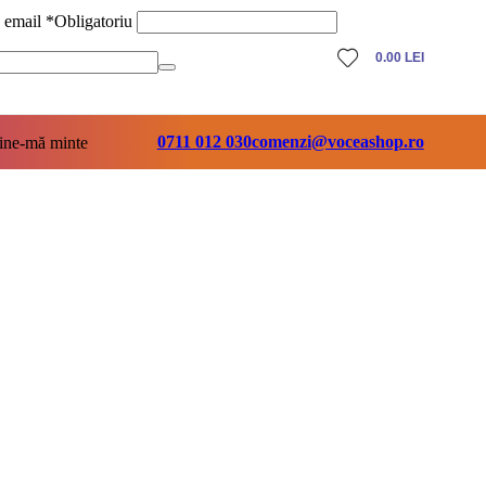
ă email
*
Obligatoriu
0.00
LEI
0711 012 030
comenzi@voceashop.ro
ine-mă minte