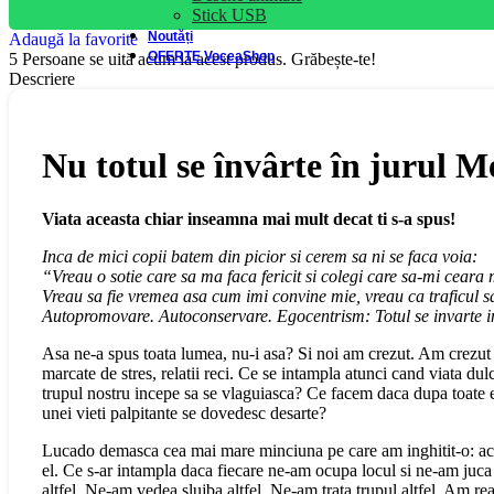
Stick USB
Noutăți
Adaugă la favorite
OFERTE VoceaShop
5
Persoane se uită acum la acest produs. Grăbește-te!
Descriere
Nu totul se învârte în jurul M
Viata aceasta chiar inseamna mai mult decat ti s-a spus!
Inca de mici copii batem din picior si cerem sa ni se faca voia:
“Vreau o sotie care sa ma faca fericit si colegi care sa-mi ceara
Vreau sa fie vremea asa cum imi convine mie, vreau ca traficul sa
Autopromovare. Autoconservare. Egocentrism: Totul se invarte i
Asa ne-a spus toata lumea, nu-i asa? Si noi am crezut. Am crezut 
marcate de stres, relatii reci. Ce se intampla atunci cand viata 
trupul nostru incepe sa se vlaguiasca? Ce facem daca dupa toate e
unei vieti palpitante se dovedesc desarte?
Lucado demasca cea mai mare minciuna pe care am inghitit-o: ac
el. Ce s-ar intampla daca fiecare ne-am ocupa locul si ne-am juca
altfel. Ne-am vedea slujba altfel. Ne-am trata trupul altfel. Am r