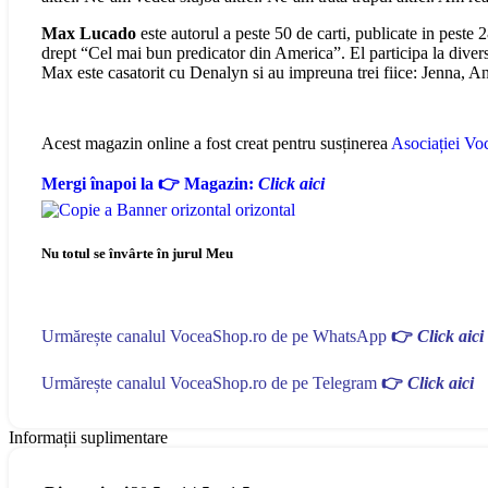
Max Lucado
este autorul a peste 50 de carti, publicate in pest
drept “Cel mai bun predicator din America”. El participa la diverse e
Max este casatorit cu Denalyn si au impreuna trei fiice: Jenna, An
Acest magazin online a fost creat pentru susținerea
Asociației Voc
Mergi înapoi la 👉 Magazin:
Click aici
Nu totul se învârte în jurul Meu
Urmărește canalul VoceaShop.ro de pe WhatsApp
👉
Click aici
Urmărește canalul VoceaShop.ro de pe Telegram
👉
Click aici
Informații suplimentare