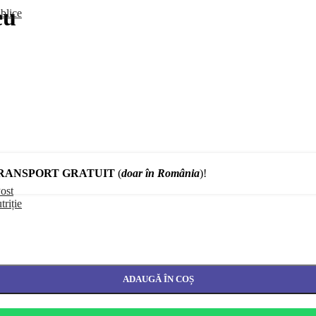
eu
blice
RANSPORT GRATUIT
(
doar în România
)!
ost
triție
ADAUGĂ ÎN COȘ