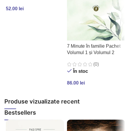
52.00
lei
ADAUGĂ ÎN COȘ
A
7 Minute în familie Pachet
Volumul 1 și Volumul 2
(0)
În stoc
5
86.00
lei
ADAUGĂ ÎN COȘ
Produse vizualizate recent
Bestsellers