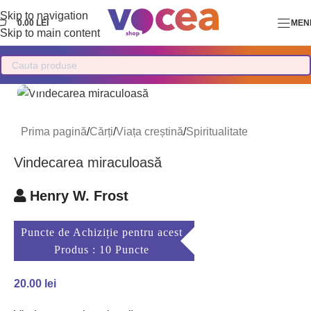
Skip to navigation
0.00
LEI
MEN
Skip to main content
Mărește imaginea
Prima pagină
/
Cărți
/
Viața creștină
/
Spiritualitate
Vindecarea miraculoasă
Henry W. Frost
Puncte de Achiziție pentru acest
Produs : 10 Puncte
20.00
lei