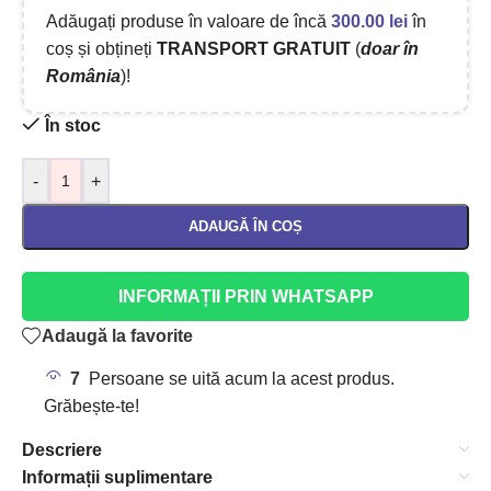
Adăugați produse în valoare de încă
300.00
lei
în
coș și obțineți
TRANSPORT GRATUIT
(
doar în
România
)!
În stoc
-
+
ADAUGĂ ÎN COȘ
INFORMAȚII PRIN WHATSAPP
Adaugă la favorite
7
Persoane se uită acum la acest produs.
Grăbește-te!
Descriere
Informații suplimentare