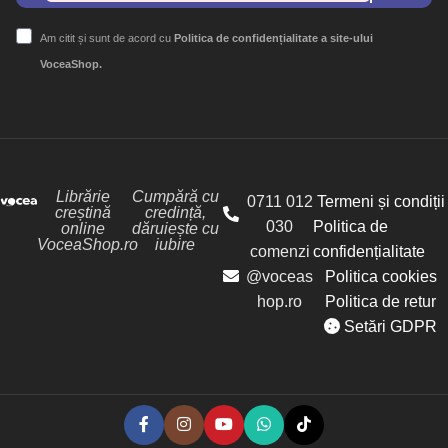
Am citit și sunt de acord cu
Politica de confidențialitate a site-ului
VoceaShop.
Librărie
Cumpără cu
0711 012
Termeni și condiții
creștină
credință,
030
Politica de
online
dăruiește cu
VoceaShop.ro
iubire
comenzi
confidențialitate
@voceas
Politica cookies
hop.ro
Politica de retur
Setări GDPR