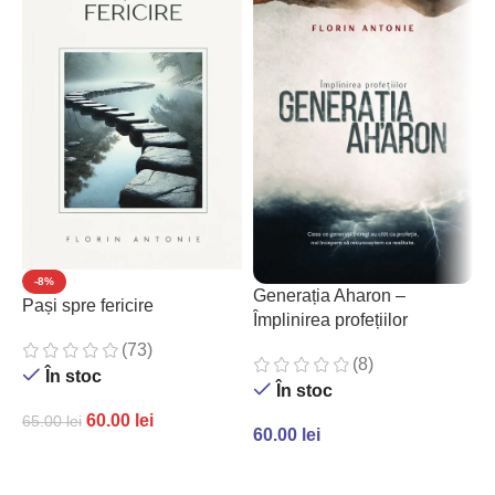
-8%
Generația Aharon –
Pași spre fericire
P
Împlinirea profețiilor
c
(73)
(8)
În stoc
În stoc
60.00
lei
65.00
lei
60.00
lei
7
ADAUGĂ ÎN COȘ
ADAUGĂ ÎN COȘ