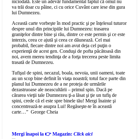
niciodată. Este un adevăr fundamental faptul că omul nu
va trăi doar cu pâine, ci cu orice Cuvânt care iese din gura
lui Dumnezeu.
Această carte vorbeşte în mod practic şi pe înţelesul tuturor
despre unul din principiile lui Dumnezeu: trasarea
graniţelor dintre bine şi rău, dintre ce este permis şi ce este
interzis, ceea ce ajută şi ceea ce dăunează. Cel mai
probabil, fiecare dintre noi am avut deja cel puţin o
experienţă de acest gen. Conduşi de pofta păcătoasă din
noi, avem mereu tendinţa de a forţa trecerea peste limita
trasată de Dumnezeu.
Tufişul de spini, necazul, boala, nevoia, unii oameni, toate
au un scop bine definit în viaţa noastră; totul face parte din
planul lui Dumnezeu de a ne proteja de urmările
dezastruoase ale neascultării – primul spin. Dacă pe
cărarea vieţii tale Dumnezeu ţi-a lăsat şi ţie un tufiş de
spini, crede că el este spre binele tău! Mergi înainte şi
concentrează-te asupra Lui! Regăseşte-te în această
carte…” George Cheia
Mergi înapoi la 👉 Magazin:
Click aici