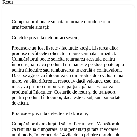
Retur
Cumpărătorul poate solicita returnarea produselor în
următoarele situații:
Coletele prezintă deteriorări severe;
Produsele au fost livrate / facturate greșit. Livrarea altor
produse decât cele solicitate trebuie semnalată imediat.
Cumpărătorul poate solicita returnarea acestuia pentru
înlocuire, iar dacă produsul nu mai este pe stoc, poate opta
pentru înlocuire sau rambursarea integrală a contravalorii.
Daca se agreează înlocuirea cu un produs de o valoare mai
mare, va plăti diferența, respectiv dacă valoarea este mai
mică, va primi o rambursare parțială până la valoarea
produsului înlocuitor. Costurile de retur și de transport
pentru produsul înlocuitor, dacă este cazul, sunt suportate
de client.
Produsele prezintă defecte de fabricație;
Cumpărătorul are dreptul să notifice în scris Vânzătorului
că renunța la cumpărare, fără penalități şi fără invocarea
unui motiv, în termen de 14 zile de la primirea produsului.