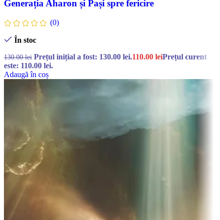
Generația Aharon și Pași spre fericire
(0)
În stoc
Prețul inițial a fost: 130.00 lei.
110.00
lei
Prețul curent
130.00
lei
este: 110.00 lei.
Adaugă în coș