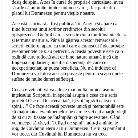
desiş de spini. Atras în cursă de propria-i curiozitate, avea
să afle că anumite limite sunt necesare şi fac parte din
planul lui Dumnezeu pentru vieţile noastre.
Această istorioară a fost publicată în Anglia şi apare ca
fiind lucrarea unui scriitor credincios din secolul
optsprezece. Tânărul care a scris textul a murit înainte de a-
şi termina mărturia. Până la găsirea acestor remarcabile
scrieri, editorul apare ca unul care a cunoscut îndeaproape
evenimentele ce s-au petrecut. Această povestire este ca o
oglindă care reflectă atât de bine natura umană încă din
frăgezia copilăriei şi insuflă o speranţă de care cei
neexperimentaţi ar putea beneficia. Nu mă îndoiesc că
Dumnezeu va folosi această poveste pentru a scăpa unele
suflete de multe dureri sufleteşti.
Ceea ce veţi citi vă va aduce mai multă lumină asupra
înţelesului Scripturii, în special asupra a ceea ce a scris
profetul Osea: „De aceea, iată, iţi voi îngrădi calea cu
spini…” Ce face această poveste unică şi memorabilă este
că majoritatea evenimentelor pe care le vei citi aparţin vieţii
de zi cu zi, bazate pe întâmplări şi fapte adevărate. Când
vei începe să citeşti „Tufişul de spini”, adu-ţi aminte, te
rog, de Cuvântul etern al lui Dumnezeu. Cerul şi pământul
vor trece, dar Cuvântul lui Dumnezeu nu va trece