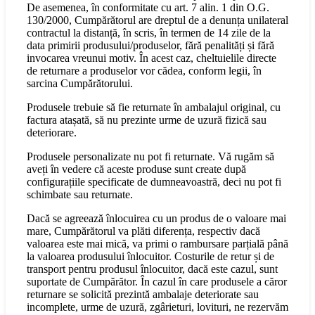
De asemenea, în conformitate cu art. 7 alin. 1 din O.G.
130/2000, Cumpărătorul are dreptul de a denunța unilateral
contractul la distanță, în scris, în termen de 14 zile de la
data primirii produsului/produselor, fără penalități și fără
invocarea vreunui motiv. În acest caz, cheltuielile directe
de returnare a produselor vor cădea, conform legii, în
sarcina Cumpărătorului.
Produsele trebuie să fie returnate în ambalajul original, cu
factura atașată, să nu prezinte urme de uzură fizică sau
deteriorare.
Produsele personalizate nu pot fi returnate. Vă rugăm să
aveți în vedere că aceste produse sunt create după
configurațiile specificate de dumneavoastră, deci nu pot fi
schimbate sau returnate.
Dacă se agreează înlocuirea cu un produs de o valoare mai
mare, Cumpărătorul va plăti diferența, respectiv dacă
valoarea este mai mică, va primi o rambursare parțială până
la valoarea produsului înlocuitor. Costurile de retur și de
transport pentru produsul înlocuitor, dacă este cazul, sunt
suportate de Cumpărător. În cazul în care produsele a căror
returnare se solicită prezintă ambalaje deteriorate sau
incomplete, urme de uzură, zgârieturi, lovituri, ne rezervăm