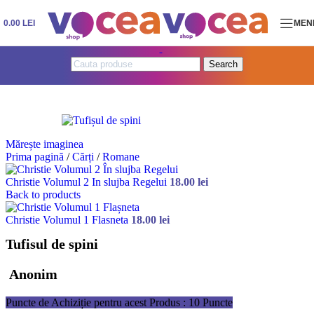
Skip to navigation
Skip to main content
0.00
LEI
MEN
Search
Mărește imaginea
Prima pagină
/
Cărți
/
Romane
Christie Volumul 2 In slujba Regelui
18.00
lei
Back to products
Christie Volumul 1 Flasneta
18.00
lei
Tufisul de spini
Anonim
Puncte de Achiziție pentru acest Produs : 10 Puncte