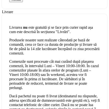
Livrare
Livrarea
nu
este gratuită și se face prin curier rapid așa
cum este descrisă în secțiunea "Livrări".
Produsele noastre sunt realizate câteodată pe bază de
comandă, ceea ce face ca durata de producție și livrare să
fie de până la 14 zile lucrătoare începând cu ziua procesării
comenzii.
Comenzile sunt procesate cât mai curând după plasarea
comenzii, în intervalul Luni – Vineri 10:00-18:00. În cazul
comenzilor plasate în afara orelor de program (Luni –
Vineri 10:00-18:00) sau în weekend, acestea vor fi
procesate în prima zi lucrătoare. De sărbători și în
perioadele de reduceri, termenul de livrare se poate
prelungi.
Dacă pachetul nu poate fi livrat (destinatarul nu răspunde,
adresa specificată de dumneavoastră este greșită etc), veți fi
contactat telefonic de către curier. Dacă nu se poate lua