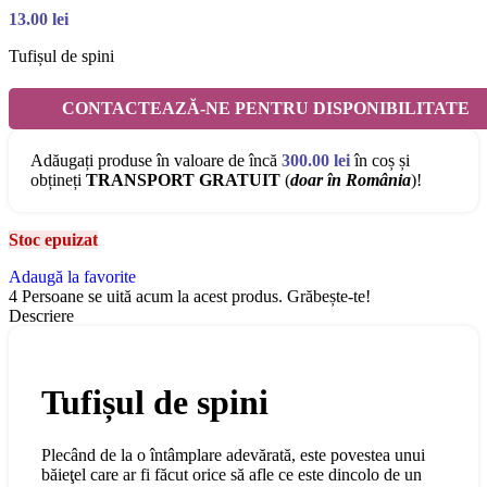
13.00
lei
Tufișul de spini
CONTACTEAZĂ-NE PENTRU DISPONIBILITATE
Adăugați produse în valoare de încă
300.00
lei
în coș și
obțineți
TRANSPORT GRATUIT
(
doar în România
)!
Stoc epuizat
Adaugă la favorite
4
Persoane se uită acum la acest produs. Grăbește-te!
Descriere
Tufișul de spini
Plecând de la o întâmplare adevărată, este povestea unui
băieţel care ar fi făcut orice să afle ce este dincolo de un