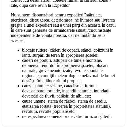
contact cu destinatarul, coletele rămân la curierul zonal 7
zile, după care revin la Expeditor.
Nu suntem răspunzători pentru expedieri întârziate,
pierderea, distrugerea, deteriorarea, ne livrarea sau livrarea
greșită a unei expedieri sau a unei părți din aceasta în cazul
în care sunt generate de următoarele situații/circumstanțe
independente de voința noastră, dar nelimitându-se la
acestea:
blocaje rutiere (căderi de copaci, stânci, coliziuni în
lanț), surpări de teren în apropierea șoselei;
căderi de poduri, astupări de tunele montane,
deraierea trenurilor în apropierea șoselei, blocări
naturale, greve neautorizate, revolte spontane
regionale, condiții meteorologice nefavorabile bunei
desfășurări a itinerariului propus;
cauze naturale: seisme, cataclisme, furtuni
devastatoare, tornade, incendii naturale, inundații,
deversări de fluvii, părăsiri de albii etc;
cauze umane: starea de război, starea de asediu,
etatizarea forțată (trecerea în proprietatea statului),
revoluții, revolte populare etc;
nerespectarea comenzilor de către furnizori și terți.