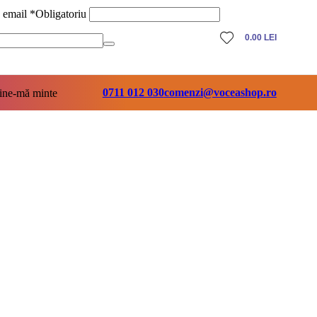
ă email
*
Obligatoriu
0.00
LEI
0711 012 030
comenzi@voceashop.ro
ine-mă minte