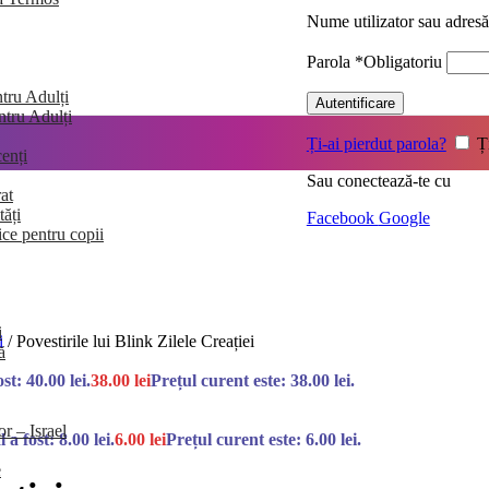
Nume utilizator sau adres
Parola
*
Obligatoriu
tru Adulți
Autentificare
entru Adulți
Ți-ai pierdut parola?
Ț
enți
Sau conectează-te cu
at
tăți
Facebook
Google
ice pentru copii
i
ii
/
Povestirile lui Blink Zilele Creației
ă
ost: 40.00 lei.
38.00
lei
Prețul curent este: 38.00 lei.
or – Israel
l a fost: 8.00 lei.
6.00
lei
Prețul curent este: 6.00 lei.
e