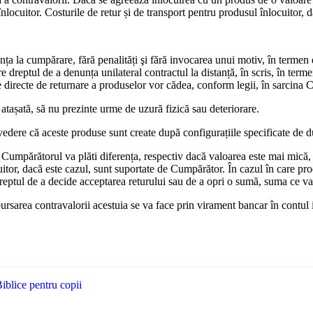
locuitor. Costurile de retur și de transport pentru produsul înlocuitor, da
nța la cumpărare, fără penalități şi fără invocarea unui motiv, în termen
dreptul de a denunța unilateral contractul la distanță, în scris, în terme
ile directe de returnare a produselor vor cădea, conform legii, în sarcina
 atașată, să nu prezinte urme de uzură fizică sau deteriorare.
vedere că aceste produse sunt create după configurațiile specificate de 
Cumpărătorul va plăti diferența, respectiv dacă valoarea este mai mică,
uitor, dacă este cazul, sunt suportate de Cumpărător. În cazul în care pro
dreptul de a decide acceptarea returului sau de a opri o sumă, suma ce v
bursarea contravalorii acestuia se va face prin virament bancar în contul
Biblice pentru copii