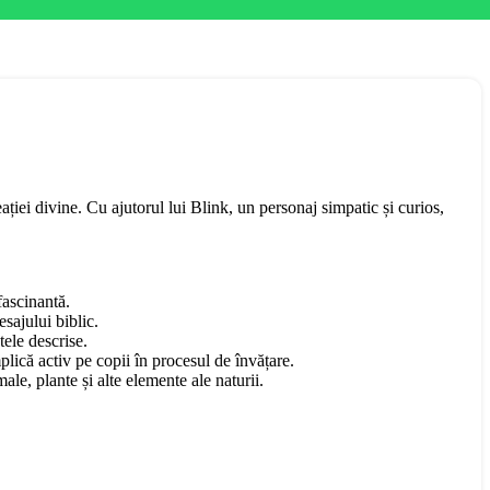
ației divine. Cu ajutorul lui Blink, un personaj simpatic și curios,
fascinantă.
esajului biblic.
tele descrise.
mplică activ pe copii în procesul de învățare.
ale, plante și alte elemente ale naturii.