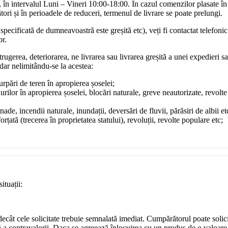
în intervalul Luni – Vineri 10:00-18:00. În cazul comenzilor plasate în
ori și în perioadele de reduceri, termenul de livrare se poate prelungi.
pecificată de dumneavoastră este greșită etc), veți fi contactat telefonic
or.
rugerea, deteriorarea, ne livrarea sau livrarea greșită a unei expedieri sa
dar nelimitându-se la acestea:
surpări de teren în apropierea șoselei;
urilor în apropierea șoselei, blocări naturale, greve neautorizate, revol
ade, incendii naturale, inundații, deversări de fluvii, părăsiri de albii et
rțată (trecerea în proprietatea statului), revoluții, revolte populare etc;
ituații:
e decât cele solicitate trebuie semnalată imediat. Cumpărătorul poate soli
ă a contravalorii. Daca se agreează înlocuirea cu un produs de o valoare 