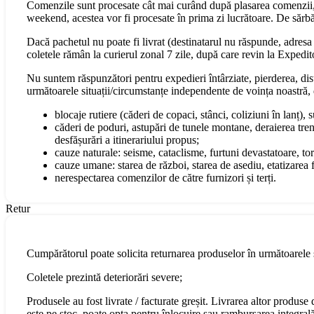
Comenzile sunt procesate cât mai curând după plasarea comenzii, 
weekend, acestea vor fi procesate în prima zi lucrătoare. De sărbăt
Dacă pachetul nu poate fi livrat (destinatarul nu răspunde, adresa s
coletele rămân la curierul zonal 7 zile, după care revin la Expedit
Nu suntem răspunzători pentru expedieri întârziate, pierderea, dist
următoarele situații/circumstanțe independente de voința noastră, 
blocaje rutiere (căderi de copaci, stânci, coliziuni în lanț), 
căderi de poduri, astupări de tunele montane, deraierea tren
desfășurări a itinerariului propus;
cauze naturale: seisme, cataclisme, furtuni devastatoare, torn
cauze umane: starea de război, starea de asediu, etatizarea fo
nerespectarea comenzilor de către furnizori și terți.
Retur
Cumpărătorul poate solicita returnarea produselor în următoarele s
Coletele prezintă deteriorări severe;
Produsele au fost livrate / facturate greșit. Livrarea altor produs
este pe stoc, poate opta pentru înlocuire sau rambursarea integral