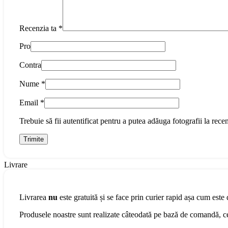
Recenzia ta
*
Pro
Contra
Nume
*
Email
*
Trebuie să fii autentificat pentru a putea adăuga fotografii la recen
Livrare
Livrarea
nu
este gratuită și se face prin curier rapid așa cum este 
Produsele noastre sunt realizate câteodată pe bază de comandă, cee