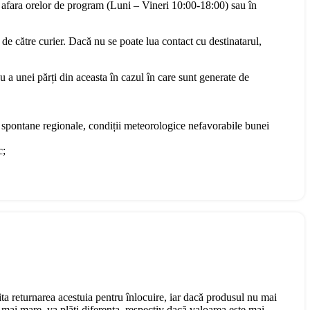
 afara orelor de program (Luni – Vineri 10:00-18:00) sau în
 de către curier. Dacă nu se poate lua contact cu destinatarul,
u a unei părți din aceasta în cazul în care sunt generate de
te spontane regionale, condiții meteorologice nefavorabile bunei
c;
cita returnarea acestuia pentru înlocuire, iar dacă produsul nu mai
mai mare, va plăti diferența, respectiv dacă valoarea este mai