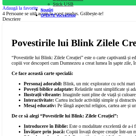
Stick USB
Adaugă la favorite
Noutăți
4
Persoane se uită acum la acest produs. Grăbește-te!
OFERTE VoceaShop
Descriere
Povestirile lui Blink Zilele Cre
“Povestirile lui Blink: Zilele Creației” este o carte captivantă și 
copiii vor descoperi cum Dumnezeu a creat lumea în șapte zile, înt
Ce face această carte specială:
Personaj adorabil:
Blink, un mic explorator cu ochi mari și
Povești biblice adaptate:
Relatările sunt simplificate și ad
Ilustrații vibrante:
Imaginile sunt pline de viață și culoare
Interactivitate:
Cartea include activități simple și distracti
Mesaj educativ:
Pe lângă aspectul religios, cartea are și un
De ce să alegi “Povestirile lui Blink: Zilele Creației”:
Introducere în Biblie:
Este o modalitate excelentă de a-i f
Învățare prin joacă:
Copiii învață despre creație într-un mo