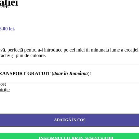
ației
blice
.00 lei.
tivă, perfectă pentru a-i introduce pe cei mici în minunata lume a creației
ctiv și plin de culoare.
RANSPORT GRATUIT
(
doar în România
)!
ost
triție
ADAUGĂ ÎN COȘ
INFORMAȚII PRIN WHATSAPP