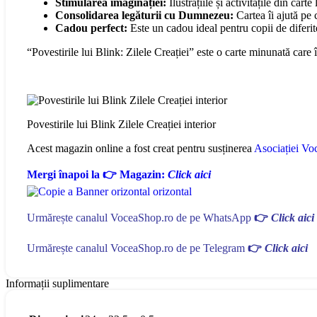
Stimularea imaginației:
Ilustrațiile și activitățile din cart
Consolidarea legăturii cu Dumnezeu:
Cartea îi ajută pe 
Cadou perfect:
Este un cadou ideal pentru copii de diferite 
“Povestirile lui Blink: Zilele Creației” este o carte minunată car
Povestirile lui Blink Zilele Creației interior
Acest magazin online a fost creat pentru susținerea
Asociației Voc
Mergi înapoi la 👉 Magazin:
Click aici
Urmărește canalul VoceaShop.ro de pe WhatsApp
👉
Click aici
Urmărește canalul VoceaShop.ro de pe Telegram
👉
Click aici
Informații suplimentare