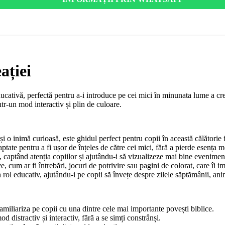
ației
educativă, perfectă pentru a-i introduce pe cei mici în minunata lume a cre
r-un mod interactiv și plin de culoare.
 o inimă curioasă, este ghidul perfect pentru copii în această călătorie 
aptate pentru a fi ușor de înțeles de către cei mici, fără a pierde esența m
, captând atenția copiilor și ajutându-i să vizualizeze mai bine evenimen
ve, cum ar fi întrebări, jocuri de potrivire sau pagini de colorat, care îi i
 rol educativ, ajutându-i pe copii să învețe despre zilele săptămânii, anim
amiliariza pe copii cu una dintre cele mai importante povești biblice.
d distractiv și interactiv, fără a se simți constrânși.