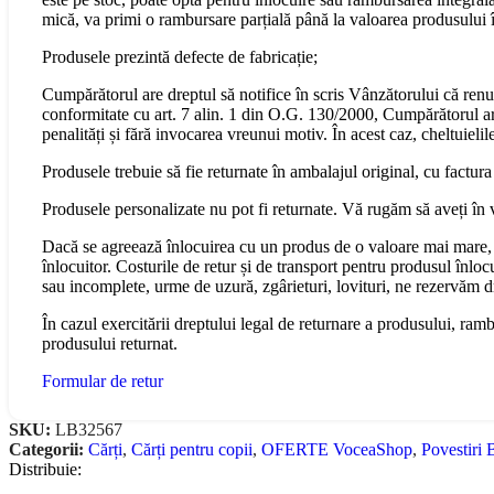
mică, va primi o rambursare parțială până la valoarea produsului în
Produsele prezintă defecte de fabricație;
Cumpărătorul are dreptul să notifice în scris Vânzătorului că renu
conformitate cu art. 7 alin. 1 din O.G. 130/2000, Cumpărătorul are 
penalități și fără invocarea vreunui motiv. În acest caz, cheltuiel
Produsele trebuie să fie returnate în ambalajul original, cu factura
Produsele personalizate nu pot fi returnate. Vă rugăm să aveți în 
Dacă se agreează înlocuirea cu un produs de o valoare mai mare, 
înlocuitor. Costurile de retur și de transport pentru produsul înloc
sau incomplete, urme de uzură, zgârieturi, lovituri, ne rezervăm 
În cazul exercitării dreptului legal de returnare a produsului, ram
produsului returnat.
Formular de retur
SKU:
LB32567
Categorii:
Cărți
,
Cărți pentru copii
,
OFERTE VoceaShop
,
Povestiri 
Distribuie: