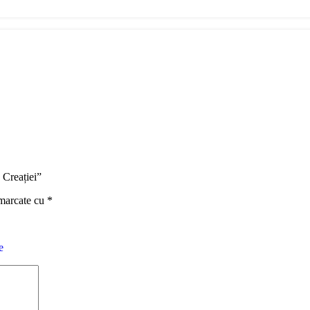
e Creației”
 marcate cu
*
e