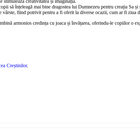
e le stimulează creativitatea și imaginația.
copii să înțeleagă mai bine dragostea lui Dumnezeu pentru creația Sa și s
vârste, fiind potrivit pentru a fi oferit la diverse ocazii, cum ar fi ziua
e îmbină armonios credința cu joaca și învățarea, oferindu-le copiilor o e
ea Creștinilor
.